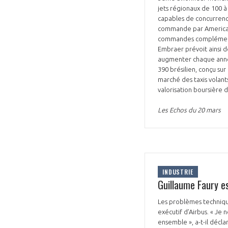
jets régionaux de 100 à 
CONNEXION
capables de concurrence
commande par American
commandes complémentai
Embraer prévoit ainsi de
augmenter chaque année,
390 brésilien, conçu sur
marché des taxis volants
valorisation boursière 
Les Echos du 20 mars
INDUSTRIE
Guillaume Faury es
Les problèmes technique
exécutif d’Airbus. « Je
ensemble », a-t-il décla