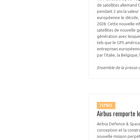
de satellites allemand 
pendant 2 ans la valeur
européenne le décide, l
2028. Cette nouvelle in
satellites de nouvelle 
génération avec lesquel
tels que le GPS américa
entreprises européennes
par l’Italie, la Belgiqu
Ensemble de la presse 
ESPACE
Airbus remporte l
Airbus Defence & Space 
conception et la const
nouvelle mission perpétu