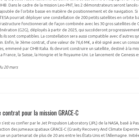
OHB. Dans le cadre de la mission Leo-PNT, les 2 démonstrateurs seront lancés 
 ajoutée de l’orbite basse en matière de positionnement et de navigation. Si
’ESA pourrait déployer une constellation de 200 petits satellites en orbite b
frastructure fonctionnerait de façon combinée avec les 30 gros satellites de G
génération (G2G), déployés à partir de 2025, qui succéderont progressivemen
s ils sont compatibles. La constellation sera aussi compatible avec d’autres s
in. Enfin, le 3ème contrat, d’une valeur de 76,6 M€, a été signé avec un cons
, emmené par OHB Italia. Ils devront construire un satellite, destiné à la mi
e, la France, la Suisse, la Hongrie et le Royaume-Uni. Le lancement de Genesis 
du 20 mars
e contrat pour la mission GRACE-C
s’est vu confier par le Jet Propulsion Laboratory (JPL) de la NASA, basé à Pas
ruction des jumeaux spatiaux GRACE-C (Gravity Recovery And Climate Experime
e un partenariat de plus de 20 ans entre les États-Unis et l’Allemagne. Initié