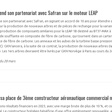
nd son partenariat avec Safran sur le moteur LEAP
 son partenariat avec Safran, en signant un accord de 10 ans pour étendre 
sur la production de nouveaux arbres et de pièces de rechange pour la varia
a production de composants similaires pour le LEAP 1B destiné au B737-MAX à 
e soufflante en composite de fibre de carbone, qui tournent dans un carter
PAS ENCORE ADH
 de fibre de carbone. Les anneaux et les aubes de la turbine basse pression
. GKN lancera, à la suite de ce contrat, la production de nouveaux arbres d
VOUS ÊTES UN PROFESSIONN
 Les 1ers arbres devraient être livrés par GKN Norvège à Paris au cours du
 du 20 mars
nger et assurez la
Rejoignez une filière d’excellen
 l’international
réseau au sein d’un écosystème
DEMANDE D’ADHÉSION
 sa place de 3ème constructeur aéronautique commercial 
s résultats financiers en 2023, avec une marge brute de plus de 10 %, et co
Avez-vous un statut de droit français ?
. Le constructeur brésilien bénéficie d’une offre entièrement renouvelée, 