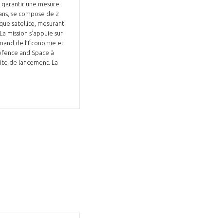
 garantir une mesure
 ans, se compose de 2
aque satellite, mesurant
 La mission s’appuie sur
emand de l’Économie et
Defence and Space à
 site de lancement. La