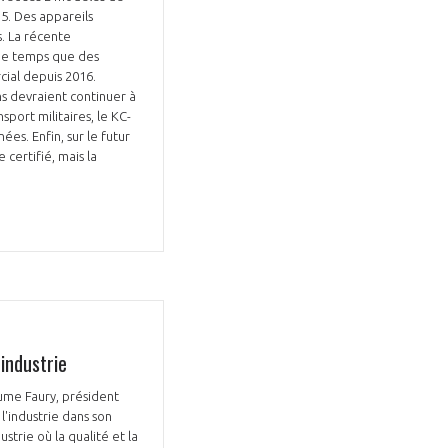
75. Des appareils
. La récente
me temps que des
ial depuis 2016.
ns devraient continuer à
port militaires, le KC-
ées. Enfin, sur le futur
 certifié, mais la
GIFAS. Rencontres, salons,
rogrammes ...
ÉSION
industrie
ume Faury, président
l'industrie dans son
strie où la qualité et la