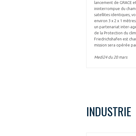
lancement de GRACE et 
ininterrompue du champ
satellites identiques, v
environ 3 x 2 x 1 mètres
un partenariat inter-ag
de la Protection du cli
Friedrichshafen est char
mission sera opérée pa
Medi24 du 20 mars
INDUSTRIE