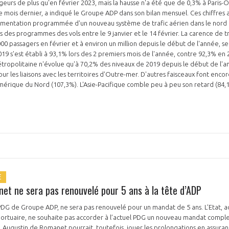
geurs de plus qu'en février 2023, mais la hausse n'a été que de 0,3% à Paris-O
le mois dernier, a indiqué le Groupe ADP dans son bilan mensuel. Ces chiffres 
rimentation programmée d'un nouveau système de trafic aérien dans le nord d
s des programmes des vols entre le 9 janvier et le 14 février. La carence de t
00 passagers en février et à environ un million depuis le début de l'année, se
019 s'est établi à 93,1% lors des 2 premiers mois de l'année, contre 92,3% en
tropolitaine n'évolue qu'à 70,2% des niveaux de 2019 depuis le début de l'a
our les liaisons avec les territoires d'Outre-mer. D'autres faisceaux font en
'Amérique du Nord (107,3%). L'Asie-Pacifique comble peu à peu son retard (84
E
et ne sera pas renouvelé pour 5 ans à la tête d’ADP
G de Groupe ADP, ne sera pas renouvelé pour un mandat de 5 ans. L’Etat, ac
rtuaire, ne souhaite pas accorder à l’actuel PDG un nouveau mandat comple
Augustin de Romanet pourrait, toutefois, jouer les prolongations en assuran