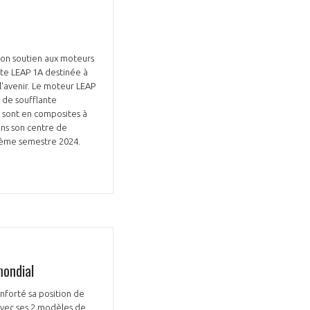
son soutien aux moteurs
nte LEAP 1A destinée à
l'avenir. Le moteur LEAP
Fermer
 de soufflante
la
ÉRENT ?
 sont en composites à
modale
Fermer
ans son centre de
membre
la
EL DE LA FILIÈRE ?
 2ème semestre 2024.
modale
membre
ce et développez votre
Apportez votre savoir-faire à la
 intégré et cohérent
défense de vos
mondial
nforté sa position de
avec ses 2 modèles de