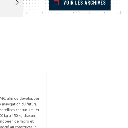
VOIR LES ARCHIVES
mars
2024
 Précédent
Mois Suivant
L
M
M
J
V
S
D
1
2
3
4
5
6
7
8
9
10
11
12
13
14
15
16
17
18
19
20
21
22
23
24
25
26
27
28
29
30
31
3 M€, afin de développer
(navigation du futur).
atellites chacun. Le 1er
100 kg à 150 kg chacun,
européen de micro et
ssocié au constructeur