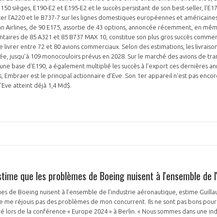
150 sièges, E190-E2 et E195-E2 et le succès persistant de son best-seller, l’E1
r l’A220 et le B737-7 sur les lignes domestiques européennes et américaines
 Airlines, de 90 E175, assortie de 43 options, annoncée récemment, en mê
res de 85 A321 et 85 B737 MAX 10, constitue son plus gros succès commerc
NON
OUI
 livrer entre 72 et 80 avions commerciaux. Selon des estimations, les livraiso
 jusqu’à 109 monocouloirs prévus en 2028. Sur le marché des avions de trans
 une base d’E190, a également multiplié les succès à l’export ces dernières ann
, Embraer est le principal actionnaire d’Eve. Son 1er appareil n'est pas encore
Découvrez les avantages d'adhérer au 
d’Eve atteint déjà 1,4 Md$.
données sectorielles, p
DEMANDE D’ADH
time que les problèmes de Boeing nuisent à l'ensemble de l'
s de Boeing nuisent à l’ensemble de l’industrie aéronautique, estime Guilla
 ne me réjouis pas des problèmes de mon concurrent. Ils ne sont pas bons pour 
ré lors de la conférence « Europe 2024 » à Berlin. « Nous sommes dans une indu