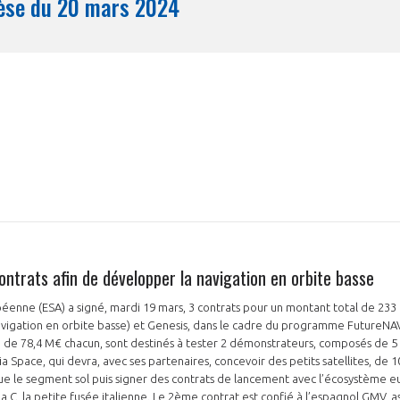
Synthèse du 20 mars 2024
Mois
ontrats afin de développer la navigation en orbite basse
éenne (ESA) a signé, mardi 19 mars, 3 contrats pour un montant total de 23
avigation en orbite basse) et Genesis, dans le cadre du programme FutureNAV 
, de 78,4 M€ chacun, sont destinés à tester 2 démonstrateurs, composés de 5 s
ia Space, qui devra, avec ses partenaires, concevoir des petits satellites, de 
 que le segment sol puis signer des contrats de lancement avec l’écosystème 
a C, la petite fusée italienne. Le 2ème contrat est confié à l’espagnol GMV, a