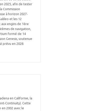
en 2025, afin de tester
 la Commission
asse à horizon 2027-
alileo et les 12
t aux engins de 1ère
ystèmes de navigation,
ortium formé de 14
ssion Genesis, soutenue
est prévu en 2028.
adena en Californie, la
nt-Continuity). Cette
e en 2002 avec le