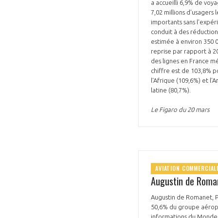
a accueilli 6,9% de voya
7,02 millions d'usagers 
importants sans l'expé
conduit à des réduction
estimée à environ 350 0
reprise par rapport à 2
des lignes en France mé
chiffre est de 103,8% p
l'Afrique (109,6%) et l
latine (80,7%).
Le Figaro du 20 mars
AVIATION COMMERCIAL
Augustin de Roman
Augustin de Romanet, PD
50,6% du groupe aéropo
informations du Monde. 