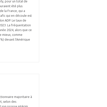
rly, pour un total de
auraient été plus
e la France, qui a
rafic qui en découle est
lon ADP. Le taux de
 2023. La fréquentation
nnée 2024, alors que ce
core mieux, comme
,1%) devant l'Amérique
tionnaire majoritaire à
t, selon des
t son propre intérim