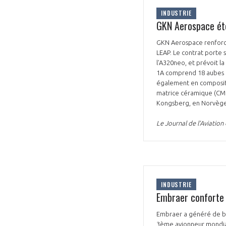
INDUSTRIE
GKN Aerospace éte
GKN Aerospace renforce
LEAP. Le contrat porte 
l'A320neo, et prévoit l
1A comprend 18 aubes d
VOUS ÊTES
également en composite
matrice céramique (CMC)
ADHÉRENTS
Kongsberg, en Norvège.
Le Journal de l’Aviation
Développez votre activité à l’étra
pérennité de votre entreprise à
INDUSTRIE
Embraer conforte
Embraer a généré de bon
3ème avionneur mondial