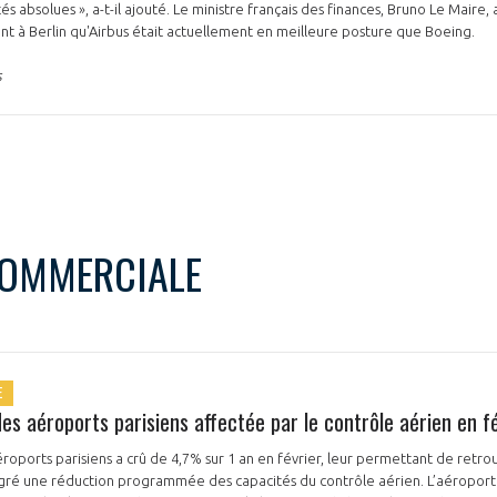
tés absolues », a-t-il ajouté. Le ministre français des finances, Bruno Le Mair
 à Berlin qu'Airbus était actuellement en meilleure posture que Boeing.
s
COMMERCIALE
E
es aéroports parisiens affectée par le contrôle aérien en f
roports parisiens a crû de 4,7% sur 1 an en février, leur permettant de retr
gré une réduction programmée des capacités du contrôle aérien. L’aéroport 