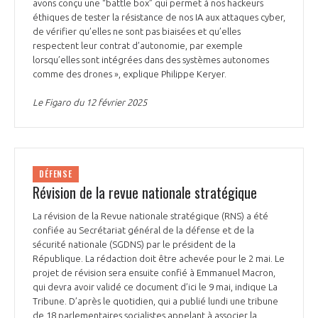
programmes ...
avons conçu une “battle box” qui permet à nos hackeurs
COMMISSIONS ET COMITÉS
POURQUOI DEVENIR MEMBRE ?
éthiques de tester la résistance de nos IA aux attaques cyber,
L'OBSERVATOIRE
LE MÉDIATEUR DE LA FILIÈRE AÉRONAUTIQUE ET SPATIALE
de vérifier qu’elles ne sont pas biaisées et qu’elles
DEMANDE D’ADHÉSION
respectent leur contrat d’autonomie, par exemple
lorsqu’elles sont intégrées dans des systèmes autonomes
MÉDIATION ET CHARTE D’ENGAGEMENT SUR LES RELATIONS ENTRE
comme des drones », explique Philippe Keryer.
CLIENTS ET FOURNISSEURS
CHIFFRES CLÉS
Le Figaro du 12 février 2025
LA MÉDIATION AU-DELÀ DE LA FILIÈRE AÉRONAUTIQUE ET SPATIALE
LES ENJEUX
PRENDRE CONTACT AVEC LE MÉDIATEUR DE LA FILIÈRE
DÉFENSE
COMPÉTITIVITÉ
LES PUBLICATIONS
Révision de la revue nationale stratégique
EMPLOI & FORMATION
La révision de la Revue nationale stratégique (RNS) a été
DOCUMENTS & BROCHURES
confiée au Secrétariat général de la défense et de la
sécurité nationale (SGDNS) par le président de la
ENVIRONNEMENT
République. La rédaction doit être achevée pour le 2 mai. Le
RAPPORTS D'ACTIVITÉS
projet de révision sera ensuite confié à Emmanuel Macron,
qui devra avoir validé ce document d’ici le 9 mai, indique La
INNOVATION
Tribune. D’après le quotidien, qui a publié lundi une tribune
de 18 parlementaires socialistes appelant à associer la