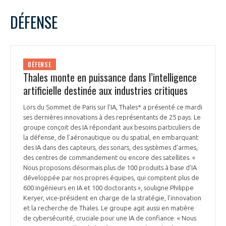
LE GIFAS
NON
OUI
février
2025
Mois Précédent
Mois 
t
DÉFENSE
Rejoignez une filière d’excellence et développez
L
M
M
J
V
S
D
 à
votre réseau au sein d’un écosystème intégré et
1
2
PRÉSENTATION
cohérent
3
4
5
6
7
8
9
DÉFENSE
10
11
12
13
14
15
16
Thales monte en puissance dans l’intelligence
NOTRE VISION
ORGANISATION
17
18
19
20
21
22
23
artificielle destinée aux industries critiques
24
25
26
27
28
NOS MISSIONS
Lors du Sommet de Paris sur l’IA, Thales* a présenté ce mardi
LE CONSEIL DU GIFAS
FONCTIONNEMENT
ses dernières innovations à des représentants de 25 pays. Le
groupe conçoit des IA répondant aux besoins particuliers de
NOTRE HISTOIRE
la défense, de l’aéronautique ou du spatial, en embarquant
L’ÉQUIPE DU GIFAS
GEADS
des IA dans des capteurs, des sonars, des systèmes d’armes,
ACCOMPAGNEMENT DE NOS ADHÉRENTS
des centres de commandement ou encore des satellites. «
Nous proposons désormais plus de 100 produits à base d’IA
NOS RÉSEAUX À L'INTERNATIONAL
COMITÉ AERO PME
développée par nos propres équipes, qui comptent plus de
LES PROGRAMMES DU GIFAS
LA MÉDIATION
600 ingénieurs en IA et 100 doctorants », souligne Philippe
Keryer, vice-président en charge de la stratégie, l’innovation
Découvrez les avantages d'adhérer au GIFAS.
STARTAIR
UN ÉCOSYSTÈME INTÉGRÉ ET COHÉRENT
et la recherche de Thales. Le groupe agit aussi en matière
LA MÉDIATION DANS LA FILIÈRE AÉRONAUTIQUE ET SPATIALE
Rencontres, salons, données sectorielles,
LE SALON DU BOURGET
de cybersécurité, cruciale pour une IA de confiance. « Nous