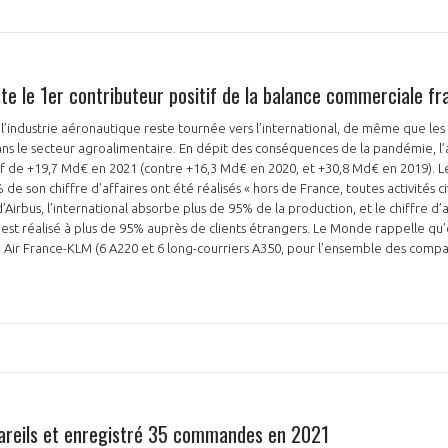
te le 1er contributeur positif de la balance commerciale fr
industrie aéronautique reste tournée vers l’international, de même que les fi
dans le secteur agroalimentaire. En dépit des conséquences de la pandémie, l
if de +19,7 Md€ en 2021 (contre +16,3 Md€ en 2020, et +30,8 Md€ en 2019). 
de son chiffre d’affaires ont été réalisés « hors de France, toutes activités civ
Airbus, l’international absorbe plus de 95% de la production, et le chiffre d’a
est réalisé à plus de 95% auprès de clients étrangers. Le Monde rappelle qu’e
à Air France-KLM (6 A220 et 6 long-courriers A350, pour l’ensemble des comp
pareils et enregistré 35 commandes en 2021