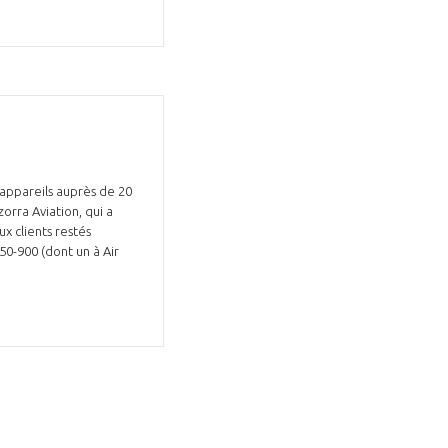
GIFAS. Rencontres, salons,
 appareils auprès de 20
rogrammes ...
orra Aviation, qui a
x clients restés
50-900 (dont un à Air
ÉSION