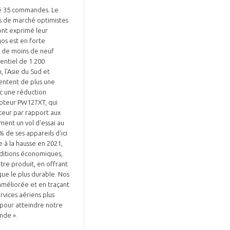
tré 35 commandes. Le
es de marché optimistes
 ont exprimé leur
os est en forte
s de moins de neuf
entiel de 1 200
Fermer
 l'Asie du Sud et
la
sentent de plus une
ÉRENT ?
modale
Fermer
ec une réduction
membre
la
moteur PW127XT, qui
EL DE LA FILIÈRE ?
modale
eur par rapport aux
membre
ment un vol d'essai au
ce et développez votre
Apportez votre savoir-faire à la
 de ses appareils d'ici
e à la hausse en 2021,
 intégré et cohérent
défense de vos
nditions économiques,
tre produit, en offrant
que le plus durable. Nos
 améliorée et en traçant
rvices aériens plus
r pour atteindre notre
onde ».