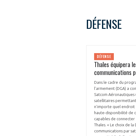
DÉFENSE
DÉFENSE
Thales équipera le
communications pa
Dans le cadre du progra
l’armement (DGA) a conf
Satcom Aéronautiques (M
satellitaires permettan
n’importe quel endroit 
haute-disponibilité de c
capables de connecter 
Thales. « Le choix de la
communications par sate