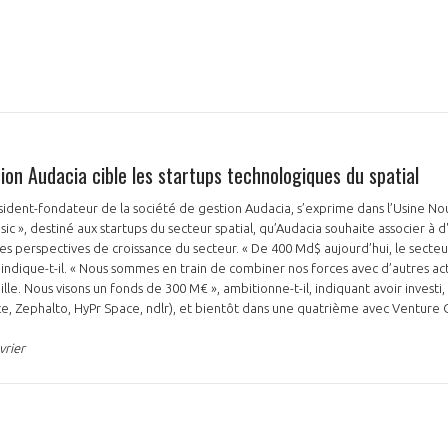
ion Audacia cible les startups technologiques du spatial
ident-fondateur de la société de gestion Audacia, s’exprime dans l’Usine Nou
 », destiné aux startups du secteur spatial, qu’Audacia souhaite associer à d'
s perspectives de croissance du secteur. « De 400 Md$ aujourd’hui, le secteur
, indique-t-il. « Nous sommes en train de combiner nos forces avec d’autres ac
lle. Nous visons un fonds de 300 M€ », ambitionne-t-il, indiquant avoir investi, 
e, Zephalto, HyPr Space, ndlr), et bientôt dans une quatrième avec Venture 
vrier