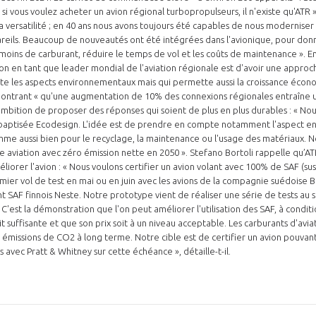
si vous voulez acheter un avion régional turbopropulseurs, il n'existe qu'ATR ». 
a versatilité ; en 40 ans nous avons toujours été capables de nous moderniser 
eils. Beaucoup de nouveautés ont été intégrées dans l'avionique, pour donn
ins de carburant, réduire le temps de vol et les coûts de maintenance ». En
on en tant que leader mondial de l'aviation régionale est d'avoir une appro
e les aspects environnementaux mais qui permette aussi la croissance écono
trant « qu'une augmentation de 10% des connexions régionales entraîne u
'ambition de proposer des réponses qui soient de plus en plus durables : « N
baptisée Ecodesign. L'idée est de prendre en compte notamment l'aspect e
mme aussi bien pour le recyclage, la maintenance ou l'usage des matériaux.
 aviation avec zéro émission nette en 2050 ». Stefano Bortoli rappelle qu’ATR 
iorer l'avion : « Nous voulons certifier un avion volant avec 100% de SAF (sust
emier vol de test en mai ou en juin avec les avions de la compagnie suédoise B
 SAF finnois Neste. Notre prototype vient de réaliser une série de tests au 
C'est la démonstration que l'on peut améliorer l'utilisation des SAF, à condit
t suffisante et que son prix soit à un niveau acceptable. Les carburants d'avi
s émissions de CO2 à long terme. Notre cible est de certifier un avion pouvan
s avec Pratt & Whitney sur cette échéance », détaille-t-il.