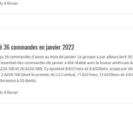
u 9 février
NON
OUI
ré 36 commandes en janvier 2022
Découvrez les avantages d'adhérer au 
çu 36 commandes d'avion au mois de janvier. Le groupe a par ailleurs livré 30
données sectorielles, p
 L’essentiel des commandes de janvier a été réalisé avec le loueur américain Az
0-100 et 20 A220-300). S’y ajoutent 8 A321neo et 6 A320neo, acquis par deu
é 2 A220-100 (dont le premier ACJ à Comlux), 11 A321neo, 13 A320neo et 4 A3
DEMANDE D’ADH
livraisons à 20 clients.
u 9 février