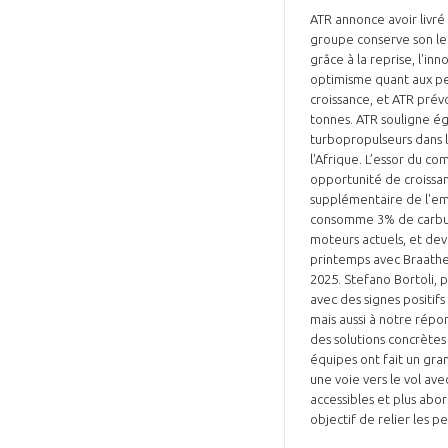
ATR annonce avoir livré
groupe conserve son lea
grâce à la reprise, l'in
optimisme quant aux pe
croissance, et ATR prév
tonnes. ATR souligne é
turbopropulseurs dans l
l'Afrique. L’essor du c
VOUS ÊTES
opportunité de croissan
supplémentaire de l'em
ADHÉRENTS
consomme 3% de carbur
moteurs actuels, et dev
Développez votre activité à l’étra
printemps avec Braathens
2025. Stefano Bortoli, 
pérennité de votre entreprise à
avec des signes positif
mais aussi à notre répo
des solutions concrètes
équipes ont fait un gra
une voie vers le vol ave
accessibles et plus abor
objectif de relier les 