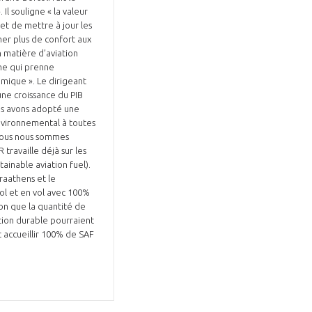
Il souligne « la valeur
et de mettre à jour les
er plus de confort aux
 matière d’aviation
che qui prenne
mique ». Le dirigeant
ne croissance du PIB
ous avons adopté une
nvironnemental à toutes
 Nous nous sommes
travaille déjà sur les
ainable aviation fuel).
raathens et le
sol et en vol avec 100%
ion que la quantité de
ation durable pourraient
t accueillir 100% de SAF