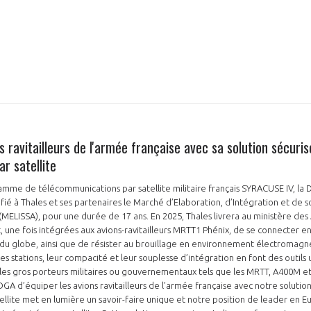
s ravitailleurs de l'armée française avec sa solution sécuri
r satellite
mme de télécommunications par satellite militaire français SYRACUSE IV, la 
ié à Thales et ses partenaires le Marché d’Elaboration, d’Intégration et de s
ELISSA), pour une durée de 17 ans. En 2025, Thales livrera au ministère des
t, une fois intégrées aux avions-ravitailleurs MRTT1 Phénix, de se connecter e
du globe, ainsi que de résister au brouillage en environnement électromagnét
es stations, leur compacité et leur souplesse d’intégration en font des outils
les gros porteurs militaires ou gouvernementaux tels que les MRTT, A400M e
 DGA d’équiper les avions ravitailleurs de l’armée française avec notre solutio
llite met en lumière un savoir-faire unique et notre position de leader en E