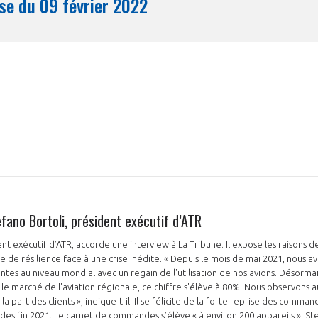
Synthèse du 09 février 2022
Mois
fano Bortoli, président exécutif d’ATR
ent exécutif d’ATR, accorde une interview à La Tribune. Il expose les raisons 
ve de résilience face à une crise inédite. « Depuis le mois de mai 2021, nous
tes au niveau mondial avec un regain de l'utilisation de nos avions. Désorma
 le marché de l'aviation régionale, ce chiffre s'élève à 80%. Nous observons au
la part des clients », indique-t-il. Il se félicite de la forte reprise des comman
des fin 2021. Le carnet de commandes s’élève « à environ 200 appareils ». Stef