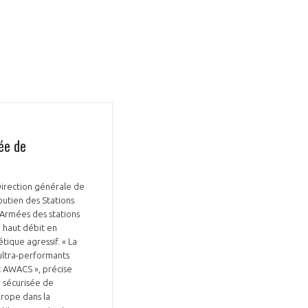
sée de
Direction générale de
outien des Stations
 Armées des stations
n haut débit en
ique agressif. « La
 ultra-performants
t AWACS », précise
n sécurisée de
urope dans la