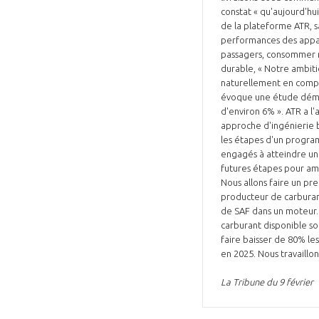
constat « qu'aujourd'hui 
de la plateforme ATR, s
performances des appar
passagers, consommer mo
durable, « Notre ambiti
naturellement en compt
évoque une étude démon
d'environ 6% ». ATR a l
approche d'ingénierie 
les étapes d'un progra
engagés à atteindre une
futures étapes pour amél
Nous allons faire un pr
producteur de carburant
de SAF dans un moteur. 
carburant disponible soi
faire baisser de 80% le
en 2025. Nous travaillon
La Tribune du 9 février