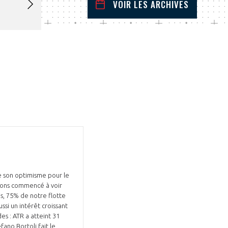
VOIR LES ARCHIVES
février
2022
 Précédent
Mois Suivant
L
M
M
J
V
S
D
1
2
3
4
5
6
7
8
9
10
11
12
13
14
15
16
17
18
19
20
21
22
23
24
25
26
27
28
de son optimisme pour le
 avons commencé à voir
is, 75% de notre flotte
ssi un intérêt croissant
des : ATR a atteint 31
ano Bortoli fait le