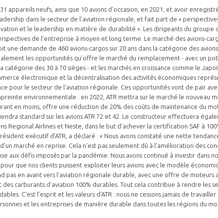
 31 appareils neufs, ainsi que 10 avions d’occasion, en 2021, et avoir enregis
dership dans le secteur de l'aviation régionale, et fait part de « perspectiv
novation et le leadership en matière de durabilité ». Les dirigeants du groupe
rspectives de l'entreprise à moyen et long terme. Le marché des avions-carg
oit une demande de 460 avions-cargos sur 20 ans dans la catégorie des avion
galement les opportunités qu’offre le marché du remplacement - avec un pot
a catégorie des 30 à 70 sièges - et les marchés en croissance comme le Japon,
ommerce électronique et la décentralisation des activités économiques repré
PAS ENCORE ADH
ce pour le secteur de l'aviation régionale. Ces opportunités vont de pair av
preinte environnementale : en 2022, ATR mettra sur le marché le nouveau 
VOUS ÊTES UN PROFESSIONN
ant en moins, offre une réduction de 20% des coûts de maintenance du mot
iendra standard sur les avions ATR 72 et 42. Le constructeur effectuera égale
nger et assurez la
Rejoignez une filière d’excellen
 Regional Airlines et Neste, dans le but d'achever la certification SAF à 100%
président exécutif d’ATR, a déclaré : « Nous avons constaté une nette tendanc
 l’international
réseau au sein d’un écosystème
s d'un marché en reprise. Cela n'est pas seulement dû à l'amélioration des co
nse aux défis imposés par la pandémie. Nous avons continué à investir dans no
DEMANDE D’ADHÉSION
 pour que nos clients puissent exploiter leurs avions avec le modèle économi
nd pas en avant vers l'aviation régionale durable, avec une offre de moteurs
c des carburants d'aviation 100% durables. Tout cela contribue à rendre les se
dables. C'est l'esprit et les valeurs d'ATR : nous ne cessons jamais de travaille
personnes et les entreprises de manière durable dans toutes les régions du m
Avez-vous un statut de droit français ?