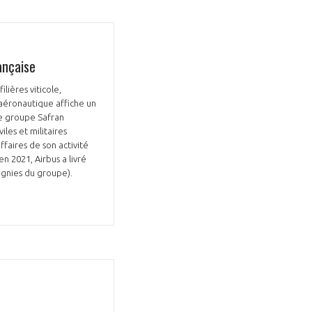
ançaise
lières viticole,
’aéronautique affiche un
Le groupe Safran
iles et militaires
ffaires de son activité
n 2021, Airbus a livré
agnies du groupe).