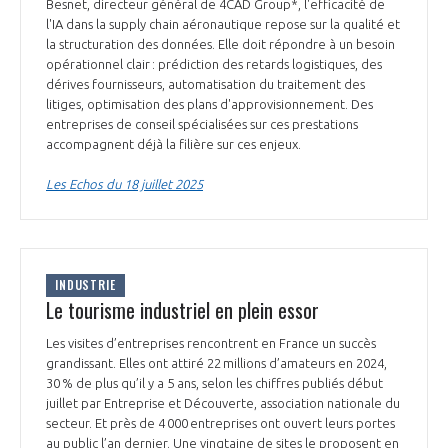
Besnet, directeur général de 4CAD Group*, l'efficacité de
INTERNATIONALISATION
l'IA dans la supply chain aéronautique repose sur la qualité et
la structuration des données. Elle doit répondre à un besoin
opérationnel clair : prédiction des retards logistiques, des
dérives fournisseurs, automatisation du traitement des
litiges, optimisation des plans d'approvisionnement. Des
entreprises de conseil spécialisées sur ces prestations
accompagnent déjà la filière sur ces enjeux.
Les Echos du 18 juillet 2025
INDUSTRIE
Le tourisme industriel en plein essor
Les visites d’entreprises rencontrent en France un succès
grandissant. Elles ont attiré 22 millions d’amateurs en 2024,
30 % de plus qu’il y a 5 ans, selon les chiffres publiés début
juillet par Entreprise et Découverte, association nationale du
secteur. Et près de 4 000 entreprises ont ouvert leurs portes
au public l’an dernier. Une vingtaine de sites le proposent en