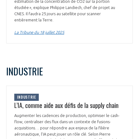
programmes ...
estimation de la concentration de CO2 sur la portion
COMMISSIONS ET COMITÉS
POURQUOI DEVENIR MEMBRE ?
étudiée », explique Philippe Landiech, chef de projet au
L'OBSERVATOIRE
LE MÉDIATEUR DE LA FILIÈRE AÉRONAUTIQUE ET SPATIALE
CNES. Il faudra 25 jours au satellite pour scanner
DEMANDE D’ADHÉSION
entièrement la Terre.
MÉDIATION ET CHARTE D’ENGAGEMENT SUR LES RELATIONS ENTRE
La Tribune du 18 juillet 2025
CLIENTS ET FOURNISSEURS
CHIFFRES CLÉS
LA MÉDIATION AU-DELÀ DE LA FILIÈRE AÉRONAUTIQUE ET SPATIALE
LES ENJEUX
INDUSTRIE
PRENDRE CONTACT AVEC LE MÉDIATEUR DE LA FILIÈRE
COMPÉTITIVITÉ
LES PUBLICATIONS
EMPLOI & FORMATION
INDUSTRIE
DOCUMENTS & BROCHURES
L’IA, comme aide aux défis de la supply chain
ENVIRONNEMENT
RAPPORTS D'ACTIVITÉS
Augmenter les cadences de production, optimiser le cash-
flow, centraliser des flux dans un contexte de fusions-
acquisitions… pour répondre aux enjeux de la filière
INNOVATION
aéronautique, l’IA peut jouer un rôle clé. Selon Pierre