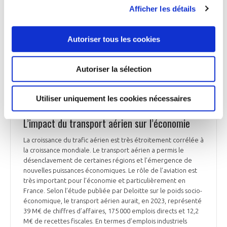
Afficher les détails
contrôles qui discutent ensemble et avec les avions,
secondés par l’Intelligence Artificielle pour trouver aisément
un schéma optimisé », explique Denis Bonnet, Vice-Président
Autoriser tous les cookies
Recherche Technologie et Innovation Avionique de Thales.
Aeromorning du 21 juillet 2025
Autoriser la sélection
Utiliser uniquement les cookies nécessaires
AVIATION COMMERCIALE
L’impact du transport aérien sur l’économie
La croissance du trafic aérien est très étroitement corrélée à
la croissance mondiale. Le transport aérien a permis le
désenclavement de certaines régions et l’émergence de
nouvelles puissances économiques. Le rôle de l’aviation est
très important pour l’économie et particulièrement en
France. Selon l’étude publiée par Deloitte sur le poids socio-
économique, le transport aérien aurait, en 2023, représenté
39 M€ de chiffres d’affaires, 175 000 emplois directs et 12,2
M€ de recettes fiscales. En termes d’emplois industriels