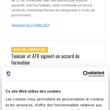
de 12 787 Dreamliner, avec des options pour 6 autres
appareils. Une fois finalisée, cette commande portera le
carnet de commandes fermes du transporteur à 14 de ces
gros porteurs.
Aerobuzz du 25 juillet 2025
AVIATION COMMERCIALE
Tunisair et ATR signent un accord de
formation
Tunisair Express, filiale de la compagnie aérienne nationale
Tunisair, a signé avec ATR* un nouvel accord de formation
d’une durée de 2 ans. Cet accord englobe des programmes
de formation cruciaux pour les pilotes, incluant la formation
initiale et récurrente, les qualifications de commandant de
Ce site Web utilise des cookies
bord ainsi que les services liés au simulateur de vol. Chaque
Les cookies nous permettent de personnaliser le contenu
année dans le monde, ce sont près de 3 500 stagiaires,
et les annonces, d'offrir des fonctionnalités relatives aux
personnels navigants techniques, personnels de cabine et
techniciens de maintenance, qui bénéficient des formations