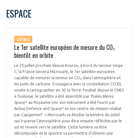
LE GIFAS
NON
OUI
juillet
2025
Mois Précédent
Mois 
t
ESPACE
Rejoignez une filière d’excellence et développez
L
M
M
J
V
S
D
 à
votre réseau au sein d’un écosystème intégré et
1
2
3
4
5
6
PRÉSENTATION
cohérent
7
8
9
10
11
12
13
ESPACE
14
15
16
17
18
19
20
Le 1er satellite européen de mesure du CO₂
NOTRE VISION
ORGANISATION
21
22
23
24
25
26
27
bientôt en orbite
28
29
30
31
NOS MISSIONS
Le 25 juillet prochain depuis Kourou, à bord du lanceur Vega-
LE CONSEIL DU GIFAS
FONCTIONNEMENT
C, la France lancera Microcarb, le 1er satellite européen
capable de mesurer la teneur en CO₂ dans l'atmosphère et
NOTRE HISTOIRE
les puits de carbone. Il voyagera avec la constellation CO3D,
L’ÉQUIPE DU GIFAS
GEADS
vouée à cartographier en 3D la Terre. Finalisé depuis le CNES
ACCOMPAGNEMENT DE NOS ADHÉRENTS
à Toulouse, le satellite a été assemblé par Thales Alenia
Space* au Royaume-Uni, son instrument a été fourni par
NOS RÉSEAUX À L'INTERNATIONAL
COMITÉ AERO PME
Airbus Defence and Space* et son centre de mission réalisé
LES PROGRAMMES DU GIFAS
LA MÉDIATION
par Capgemini*. « Microcarb va étudier la lumière du soleil
qui traverse l'atmosphère pour être ensuite réfléchie par le
Découvrez les avantages d'adhérer au GIFAS.
STARTAIR
UN ÉCOSYSTÈME INTÉGRÉ ET COHÉRENT
sol et revenir vers le satellite. Cette lumière va être
LA MÉDIATION DANS LA FILIÈRE AÉRONAUTIQUE ET SPATIALE
Rencontres, salons, données sectorielles,
LE SALON DU BOURGET
décomposée et le spectre va permettre d'obtenir une