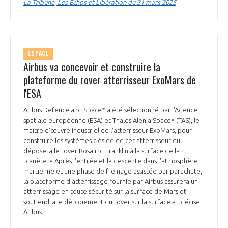
programmes ...
La Tribune, Les Echos et Libération du 31 mars 2025
COMMISSIONS ET COMITÉS
POURQUOI DEVENIR MEMBRE ?
L'OBSERVATOIRE
LE MÉDIATEUR DE LA FILIÈRE AÉRONAUTIQUE ET SPATIALE
DEMANDE D’ADHÉSION
MÉDIATION ET CHARTE D’ENGAGEMENT SUR LES RELATIONS ENTRE
ESPACE
CLIENTS ET FOURNISSEURS
CHIFFRES CLÉS
Airbus va concevoir et construire la
plateforme du rover atterrisseur ExoMars de
LA MÉDIATION AU-DELÀ DE LA FILIÈRE AÉRONAUTIQUE ET SPATIALE
l'ESA
LES ENJEUX
Airbus Defence and Space* a été sélectionné par l'Agence
PRENDRE CONTACT AVEC LE MÉDIATEUR DE LA FILIÈRE
spatiale européenne (ESA) et Thales Alenia Space* (TAS), le
COMPÉTITIVITÉ
LES PUBLICATIONS
maître d'œuvre industriel de l'atterrisseur ExoMars, pour
construire les systèmes clés de de cet atterrisseur qui
déposera le rover Rosalind Franklin à la surface de la
EMPLOI & FORMATION
DOCUMENTS & BROCHURES
planète. « Après l'entrée et la descente dans l'atmosphère
martienne et une phase de freinage assistée par parachute,
la plateforme d'atterrissage fournie par Airbus assurera un
ENVIRONNEMENT
RAPPORTS D'ACTIVITÉS
atterrissage en toute sécurité sur la surface de Mars et
soutiendra le déploiement du rover sur la surface », précise
INNOVATION
Airbus.