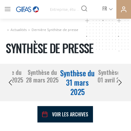
Ferme
Ferme
FR
VOUS ÊTES ADHÉRENTS
la
la
modal
modal
memb
memb
Actualités
Dernière Synthèse de presse
ACTUALITÉS
SYNTHÈSE DE PRESSE
À LA UNE
Synthèse du
nthèse du
Synthèse du
Synthèse du
DEMANDE D’ADHÉSION
27 mars 2025
28 mars 2025
01 avril 2025
SYNTHÈSE DE PRESSE
31 mars
2025
CONNEXION
AGENDA
Avez-vous un statut de droit français ?
VOIR LES ARCHIVES
PAS ENCORE ADHÉRENT ?
COMMUNIQUÉS DE PRESSE
VOUS ÊTES UN PROFESSIONNEL DE LA FILIÈRE ?