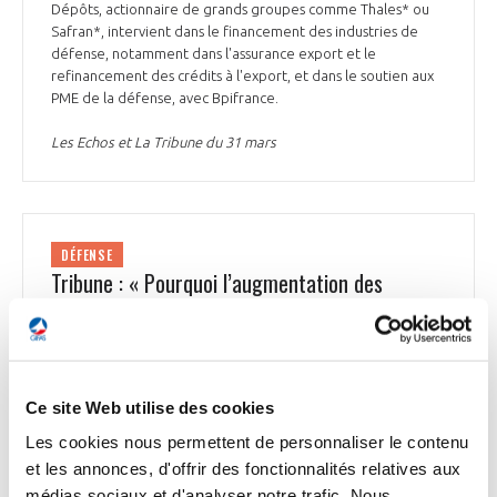
Dépôts, actionnaire de grands groupes comme Thales* ou
Safran*, intervient dans le financement des industries de
défense, notamment dans l'assurance export et le
refinancement des crédits à l'export, et dans le soutien aux
PME de la défense, avec Bpifrance.
Les Echos et La Tribune du 31 mars
DÉFENSE
Tribune : « Pourquoi l’augmentation des
investissements militaires est bon pour
l’économie française »
Selon le groupe Mars, qui en analyse les répercussions
économiques, l'investissement de défense est rentable. Le
Ce site Web utilise des cookies
texte souligne que la politique industrielle de l’armement «
Les cookies nous permettent de personnaliser le contenu
intéresse exclusivement le moyen et le long terme
économique », et que sa définition « échappe largement au
et les annonces, d'offrir des fonctionnalités relatives aux
domaine d'interprétation du calcul traditionnel de
médias sociaux et d'analyser notre trafic. Nous