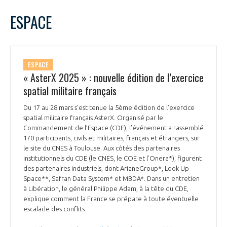
LE GIFAS
NON
OUI
mars
2025
Mois Précédent
Mois 
t
ESPACE
Rejoignez une filière d’excellence et développez
L
M
M
J
V
S
D
 à
votre réseau au sein d’un écosystème intégré et
1
2
PRÉSENTATION
cohérent
3
4
5
6
7
8
9
ESPACE
10
11
12
13
14
15
16
« AsterX 2025 » : nouvelle édition de l’exercice
NOTRE VISION
ORGANISATION
17
18
19
20
21
22
23
spatial militaire français
24
25
26
27
28
29
30
NOS MISSIONS
Du 17 au 28 mars s’est tenue la 5ème édition de l’exercice
31
LE CONSEIL DU GIFAS
FONCTIONNEMENT
spatial militaire français AsterX. Organisé par le
Commandement de l’Espace (CDE), l’événement a rassemblé
NOTRE HISTOIRE
170 participants, civils et militaires, français et étrangers, sur
L’ÉQUIPE DU GIFAS
GEADS
le site du CNES à Toulouse. Aux côtés des partenaires
ACCOMPAGNEMENT DE NOS ADHÉRENTS
institutionnels du CDE (le CNES, le COE et l’Onera*), figurent
des partenaires industriels, dont ArianeGroup*, Look Up
NOS RÉSEAUX À L'INTERNATIONAL
COMITÉ AERO PME
Space**, Safran Data System* et MBDA*. Dans un entretien
LES PROGRAMMES DU GIFAS
LA MÉDIATION
à Libération, le général Philippe Adam, à la tête du CDE,
explique comment la France se prépare à toute éventuelle
Découvrez les avantages d'adhérer au GIFAS.
STARTAIR
UN ÉCOSYSTÈME INTÉGRÉ ET COHÉRENT
escalade des conflits.
LA MÉDIATION DANS LA FILIÈRE AÉRONAUTIQUE ET SPATIALE
Rencontres, salons, données sectorielles,
LE SALON DU BOURGET