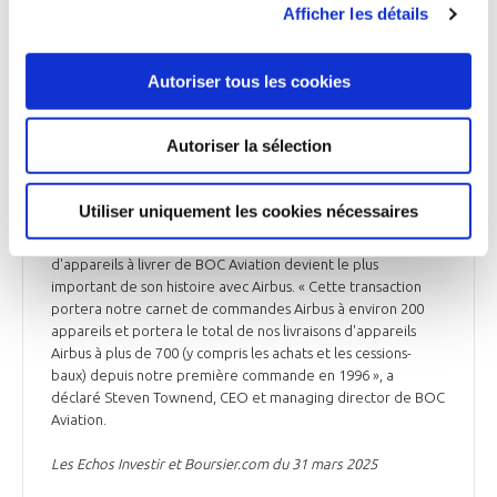
Afficher les détails
INDUSTRIE
BOC Aviation commande 70 avions à Airbus et
Autoriser tous les cookies
50 à Boeing
La société de leasing d'avions basée à Singapour BOC
Autoriser la sélection
Aviation indique avoir commandé 70 appareils de la famille
A320neo auprès d’Airbus* et 50 Boeing 737 Max 8 auprès de
Boeing. La livraison des Airbus A320neo est prévue jusqu'en
Utiliser uniquement les cookies nécessaires
2032 et celle des 737 Max 8 jusqu'en 2031, a ajouté BOC
Aviation. Avec cette commande, le carnet de commandes
d'appareils à livrer de BOC Aviation devient le plus
important de son histoire avec Airbus. « Cette transaction
portera notre carnet de commandes Airbus à environ 200
appareils et portera le total de nos livraisons d'appareils
Airbus à plus de 700 (y compris les achats et les cessions-
baux) depuis notre première commande en 1996 », a
déclaré Steven Townend, CEO et managing director de BOC
Aviation.
Les Echos Investir et Boursier.com du 31 mars 2025