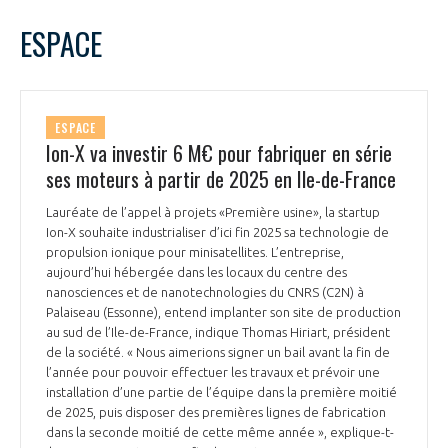
LE GIFAS
NON
OUI
juin
2024
Mois Précédent
Mois 
t
ESPACE
Rejoignez une filière d’excellence et développez
L
M
M
J
V
S
D
 à
votre réseau au sein d’un écosystème intégré et
1
2
PRÉSENTATION
cohérent
3
4
5
6
7
8
9
ESPACE
10
11
12
13
14
15
16
Ion-X va investir 6 M€ pour fabriquer en série
NOTRE VISION
ORGANISATION
17
18
19
20
21
22
23
ses moteurs à partir de 2025 en Ile-de-France
24
25
26
27
28
29
30
NOS MISSIONS
Lauréate de l’appel à projets «Première usine», la startup
LE CONSEIL DU GIFAS
FONCTIONNEMENT
Ion-X souhaite industrialiser d’ici fin 2025 sa technologie de
propulsion ionique pour minisatellites. L’entreprise,
NOTRE HISTOIRE
aujourd’hui hébergée dans les locaux du centre des
L’ÉQUIPE DU GIFAS
GEADS
nanosciences et de nanotechnologies du CNRS (C2N) à
ACCOMPAGNEMENT DE NOS ADHÉRENTS
Palaiseau (Essonne), entend implanter son site de production
au sud de l’Ile-de-France, indique Thomas Hiriart, président
NOS RÉSEAUX À L'INTERNATIONAL
COMITÉ AERO PME
de la société. « Nous aimerions signer un bail avant la fin de
LES PROGRAMMES DU GIFAS
LA MÉDIATION
l’année pour pouvoir effectuer les travaux et prévoir une
installation d’une partie de l’équipe dans la première moitié
Découvrez les avantages d'adhérer au GIFAS.
STARTAIR
UN ÉCOSYSTÈME INTÉGRÉ ET COHÉRENT
de 2025, puis disposer des premières lignes de fabrication
LA MÉDIATION DANS LA FILIÈRE AÉRONAUTIQUE ET SPATIALE
Rencontres, salons, données sectorielles,
LE SALON DU BOURGET
dans la seconde moitié de cette même année », explique-t-