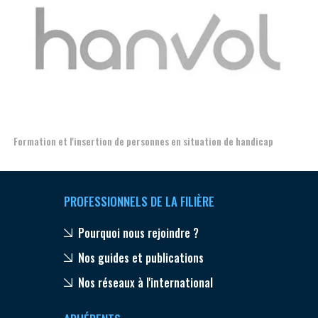
Aer
Formation et l'insertion de personnes en situation de handicap
PROFESSIONNELS DE LA FILIÈRE
Pourquoi nous rejoindre ?
Nos guides et publications
Nos réseaux à l'international