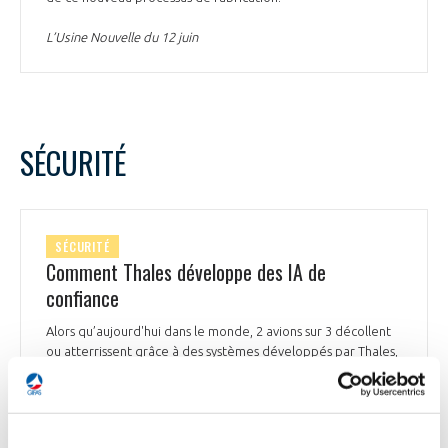
L’Usine Nouvelle du 12 juin
SÉCURITÉ
SÉCURITÉ
Comment Thales développe des IA de
confiance
Alors qu’aujourd'hui dans le monde, 2 avions sur 3 décollent
ou atterrissent grâce à des systèmes développés par Thales,
l'intelligence artificielle ne doit pas en compromettre la
sécurité. L’explicabilité est notamment un enjeu : « Nous
poussons l'activité jusqu'à concevoir des systèmes qui s'auto-
expliquent, de manière intelligible et en temps réel »,