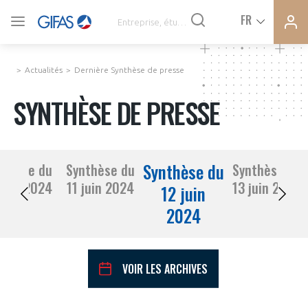
Ferme
Ferme
FR
VOUS ÊTES ADHÉRENTS
la
la
modal
modal
memb
memb
Actualités
Dernière Synthèse de presse
ACTUALITÉS
SYNTHÈSE DE PRESSE
À LA UNE
Synthèse du
nthèse du
Synthèse du
Synthèse du
DEMANDE D’ADHÉSION
10 juin 2024
11 juin 2024
13 juin 2024
SYNTHÈSE DE PRESSE
12 juin
2024
CONNEXION
AGENDA
Avez-vous un statut de droit français ?
VOIR LES ARCHIVES
PAS ENCORE ADHÉRENT ?
COMMUNIQUÉS DE PRESSE
VOUS ÊTES UN PROFESSIONNEL DE LA FILIÈRE ?