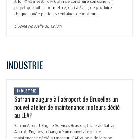
programmes ...
il. Ion-X va investir 6 M€ afin de construire son usine, un
COMMISSIONS ET COMITÉS
POURQUOI DEVENIR MEMBRE ?
projet qui doit lui permettre, d’ici à 5 ans, de produire
L'OBSERVATOIRE
LE MÉDIATEUR DE LA FILIÈRE AÉRONAUTIQUE ET SPATIALE
chaque année plusieurs centaines de moteurs.
DEMANDE D’ADHÉSION
L’Usine Nouvelle du 12 juin
MÉDIATION ET CHARTE D’ENGAGEMENT SUR LES RELATIONS ENTRE
CLIENTS ET FOURNISSEURS
CHIFFRES CLÉS
LA MÉDIATION AU-DELÀ DE LA FILIÈRE AÉRONAUTIQUE ET SPATIALE
LES ENJEUX
INDUSTRIE
PRENDRE CONTACT AVEC LE MÉDIATEUR DE LA FILIÈRE
COMPÉTITIVITÉ
LES PUBLICATIONS
INDUSTRIE
EMPLOI & FORMATION
Safran inaugure à l’aéroport de Bruxelles un
DOCUMENTS & BROCHURES
nouvel atelier de maintenance moteurs dédié
ENVIRONNEMENT
au LEAP
RAPPORTS D'ACTIVITÉS
Safran Aircraft Engine Services Brussels, filiale de Safran
INNOVATION
Aircraft Engines, a inauguré un nouvel atelier de
maintenance dédié au moteur LEAP au sein de la zone