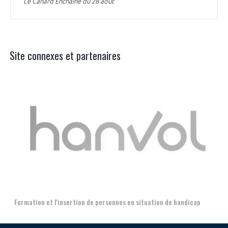
Le Canard Enchaîné du 28 août
Site connexes et partenaires
Aer
Formation et l'insertion de personnes en situation de handicap