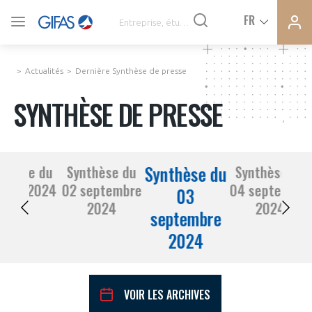
Ferme
Ferme
FR
VOUS ÊTES ADHÉRENTS
la
la
modal
modal
memb
memb
Actualités
Dernière Synthèse de presse
ACTUALITÉS
SYNTHÈSE DE PRESSE
À LA UNE
Synthèse du
nthèse du
Synthèse du
Synthèse du
DEMANDE D’ADHÉSION
30 août 2024
02 septembre
04 septembre
SYNTHÈSE DE PRESSE
03
2024
2024
septembre
CONNEXION
2024
AGENDA
Avez-vous un statut de droit français ?
PAS ENCORE ADHÉRENT ?
COMMUNIQUÉS DE PRESSE
VOIR LES ARCHIVES
VOUS ÊTES UN PROFESSIONNEL DE LA FILIÈRE ?