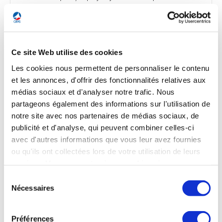
spatiales, ferait encore grimper les émissions de CO2.
Jürgen Knödlseder, directeur de recherche du CNRS à
l’Institut de recherche en astrophysique et planétologie de
Toulouse, estime qu’il serait plus judicieux de réduire le
nombre de missions, d’accepter de collaborer davantage et
Ce site Web utilise des cookies
de concentrer les efforts sur notre planète.
Les cookies nous permettent de personnaliser le contenu
Libération du 3 septembre
et les annonces, d'offrir des fonctionnalités relatives aux
médias sociaux et d'analyser notre trafic. Nous
partageons également des informations sur l'utilisation de
notre site avec nos partenaires de médias sociaux, de
publicité et d'analyse, qui peuvent combiner celles-ci
AVIATION COMMERCIALE
avec d'autres informations que vous leur avez fournies
ou qu'ils ont collectées lors de votre utilisation de leurs
services. Vous consentez à nos cookies si vous
continuez à utiliser notre site Web.
Sélection
AVIATION COMMERCIALE
Nécessaires
Succès des tests en vol de l’avion amphibie
du
consentement
chinois AG600
Préférences