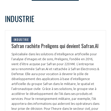
LE GIFAS
NON
OUI
t
Rejoignez une filière d’excellence et développez
septembre
2024
Mois Précédent
Mois 
INDUSTRIE
 à
votre réseau au sein d’un écosystème intégré et
L
M
M
J
V
S
D
PRÉSENTATION
cohérent
1
2
3
4
5
6
7
8
NOTRE VISION
INDUSTRIE
ORGANISATION
9
10
11
12
13
14
15
Safran rachète Preligens qui devient Safran.AI
16
17
18
19
20
21
22
NOS MISSIONS
Spécialisée dans les solutions d'intelligence artificielle pour
LE CONSEIL DU GIFAS
23
24
25
26
27
28
29
FONCTIONNEMENT
l'analyse d'images et de sons, Preligens, fondée en 2016,
30
vient d’être acquise par Safran pour 220 M€. L’entreprise
NOTRE HISTOIRE
L’ÉQUIPE DU GIFAS
sera renommée Safran.AI et rattachée à Safran Electronics &
GEADS
ACCOMPAGNEMENT DE NOS ADHÉRENTS
Defense. Elle aura pour vocation à devenir le pôle de
développement des applications à base d'intelligence
NOS RÉSEAUX À L'INTERNATIONAL
artificielle du groupe Safran dans le militaire, le spatial et
COMITÉ AERO PME
LES PROGRAMMES DU GIFAS
l'aéronautique civile. Grâce à ses solutions, le groupe vise à
LA MÉDIATION
accélérer le développement de l’IA dans ses produits et
Découvrez les avantages d'adhérer au GIFAS.
services. Pour le renseignement militaire, par exemple, l’IA
STARTAIR
UN ÉCOSYSTÈME INTÉGRÉ ET COHÉRENT
apportera des informations qui aideront les opérateurs dans
LA MÉDIATION DANS LA FILIÈRE AÉRONAUTIQUE ET SPATIALE
Rencontres, salons, données sectorielles,
LE SALON DU BOURGET
leur prise de décision. Pour l’heure dans le secteur civil, pour