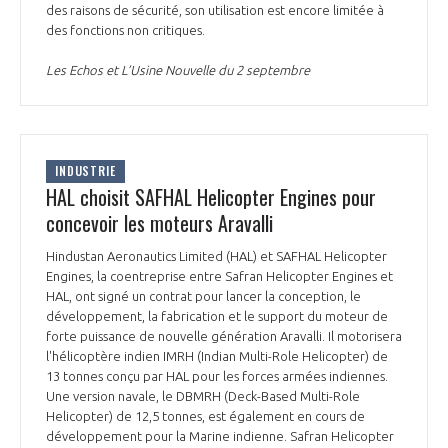
programmes ...
COMMISSIONS ET COMITÉS
des raisons de sécurité, son utilisation est encore limitée à
POURQUOI DEVENIR MEMBRE ?
L'OBSERVATOIRE
des fonctions non critiques.
LE MÉDIATEUR DE LA FILIÈRE AÉRONAUTIQUE ET SPATIALE
DEMANDE D’ADHÉSION
Les Echos et L’Usine Nouvelle du 2 septembre
MÉDIATION ET CHARTE D’ENGAGEMENT SUR LES RELATIONS ENTRE
CLIENTS ET FOURNISSEURS
CHIFFRES CLÉS
LA MÉDIATION AU-DELÀ DE LA FILIÈRE AÉRONAUTIQUE ET SPATIALE
INDUSTRIE
LES ENJEUX
HAL choisit SAFHAL Helicopter Engines pour
concevoir les moteurs Aravalli
PRENDRE CONTACT AVEC LE MÉDIATEUR DE LA FILIÈRE
COMPÉTITIVITÉ
LES PUBLICATIONS
Hindustan Aeronautics Limited (HAL) et SAFHAL Helicopter
Engines, la coentreprise entre Safran Helicopter Engines et
HAL, ont signé un contrat pour lancer la conception, le
EMPLOI & FORMATION
DOCUMENTS & BROCHURES
développement, la fabrication et le support du moteur de
forte puissance de nouvelle génération Aravalli. Il motorisera
l'hélicoptère indien IMRH (Indian Multi-Role Helicopter) de
ENVIRONNEMENT
RAPPORTS D'ACTIVITÉS
13 tonnes conçu par HAL pour les forces armées indiennes.
Une version navale, le DBMRH (Deck-Based Multi-Role
INNOVATION
Helicopter) de 12,5 tonnes, est également en cours de
développement pour la Marine indienne. Safran Helicopter