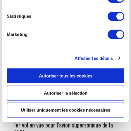
L’AG600, l’appareil amphibie de l’entreprise chinoise AVIC, a
achevé le 1er volet de tests en vol de certification.
Vendredi, le vol test d’étalonnage de la vitesse, permettant
Statistiques
d'obtenir et de traiter avec précision les paramètres de
l'environnement atmosphérique de l'avion pendant le vol, a
été effectué dans un centre d'essais en vol d'avions civils à
Marketing
Pucheng. Cet essai constitue une étape nécessaire pour la
certification et la mise en service de ce type d'appareil. La
famille d'avions amphibies AG600 est en cours de
développement dans le but de renforcer les capacités de
Afficher les détails
secours d'urgence du pays. Il servira à des missions de
secours, telles que la lutte contre les incendies, la recherche
et le sauvetage en mer et les opérations de secours sur tous
Autoriser tous les cookies
les types de terrains.
Chine-Info du 2 septembre
Autoriser la sélection
Utiliser uniquement les cookies nécessaires
AVIATION COMMERCIALE
1er vol en vue pour l’avion supersonique de la