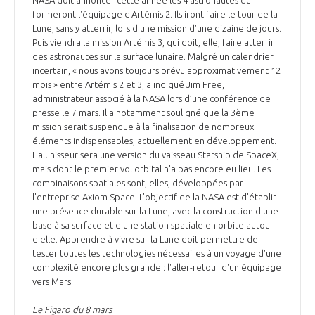
NASA doit annoncer cette année les 4 astronautes qui
formeront l'équipage d'Artémis 2. Ils iront faire le tour de la
Lune, sans y atterrir, lors d'une mission d'une dizaine de jours.
Puis viendra la mission Artémis 3, qui doit, elle, faire atterrir
des astronautes sur la surface lunaire. Malgré un calendrier
incertain, « nous avons toujours prévu approximativement 12
mois » entre Artémis 2 et 3, a indiqué Jim Free,
administrateur associé à la NASA lors d’une conférence de
presse le 7 mars. Il a notamment souligné que la 3ème
mission serait suspendue à la finalisation de nombreux
éléments indispensables, actuellement en développement.
L'alunisseur sera une version du vaisseau Starship de SpaceX,
mais dont le premier vol orbital n'a pas encore eu lieu. Les
combinaisons spatiales sont, elles, développées par
l'entreprise Axiom Space. L’objectif de la NASA est d'établir
une présence durable sur la Lune, avec la construction d'une
base à sa surface et d'une station spatiale en orbite autour
d'elle. Apprendre à vivre sur la Lune doit permettre de
tester toutes les technologies nécessaires à un voyage d'une
complexité encore plus grande : l'aller-retour d'un équipage
vers Mars.
Le Figaro du 8 mars