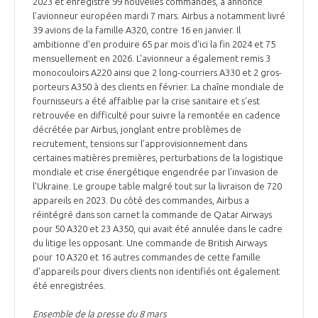
2023 et enregistré 99 nouvelles commandes, a annoncé
INTERNATIONALISATION
l'avionneur européen mardi 7 mars. Airbus a notamment livré
39 avions de la famille A320, contre 16 en janvier. Il
ambitionne d'en produire 65 par mois d'ici la fin 2024 et 75
mensuellement en 2026. L'avionneur a également remis 3
monocouloirs A220 ainsi que 2 long-courriers A330 et 2 gros-
porteurs A350 à des clients en février. La chaîne mondiale de
fournisseurs a été affaiblie par la crise sanitaire et s'est
retrouvée en difficulté pour suivre la remontée en cadence
décrétée par Airbus, jonglant entre problèmes de
recrutement, tensions sur l'approvisionnement dans
certaines matières premières, perturbations de la logistique
mondiale et crise énergétique engendrée par l'invasion de
l'Ukraine. Le groupe table malgré tout sur la livraison de 720
appareils en 2023. Du côté des commandes, Airbus a
réintégré dans son carnet la commande de Qatar Airways
pour 50 A320 et 23 A350, qui avait été annulée dans le cadre
du litige les opposant. Une commande de British Airways
pour 10 A320 et 16 autres commandes de cette famille
d'appareils pour divers clients non identifiés ont également
été enregistrées.
Ensemble de la presse du 8 mars