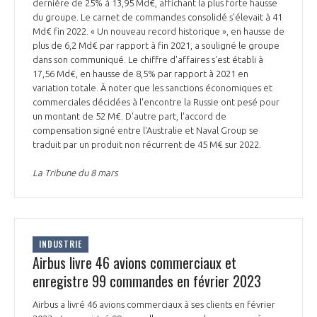
programmes ...
dernière de 25% à 13,95 Md€, affichant la plus forte hausse
COMMISSIONS ET COMITÉS
POURQUOI DEVENIR MEMBRE ?
du groupe. Le carnet de commandes consolidé s'élevait à 41
L'OBSERVATOIRE
LE MÉDIATEUR DE LA FILIÈRE AÉRONAUTIQUE ET SPATIALE
Md€ fin 2022. « Un nouveau record historique », en hausse de
DEMANDE D’ADHÉSION
plus de 6,2 Md€ par rapport à fin 2021, a souligné le groupe
dans son communiqué. Le chiffre d'affaires s'est établi à
MÉDIATION ET CHARTE D’ENGAGEMENT SUR LES RELATIONS ENTRE
17,56 Md€, en hausse de 8,5% par rapport à 2021 en
CLIENTS ET FOURNISSEURS
CHIFFRES CLÉS
variation totale. À noter que les sanctions économiques et
commerciales décidées à l'encontre la Russie ont pesé pour
LA MÉDIATION AU-DELÀ DE LA FILIÈRE AÉRONAUTIQUE ET SPATIALE
un montant de 52 M€. D'autre part, l'accord de
compensation signé entre l'Australie et Naval Group se
LES ENJEUX
traduit par un produit non récurrent de 45 M€ sur 2022.
PRENDRE CONTACT AVEC LE MÉDIATEUR DE LA FILIÈRE
La Tribune du 8 mars
COMPÉTITIVITÉ
LES PUBLICATIONS
EMPLOI & FORMATION
DOCUMENTS & BROCHURES
INDUSTRIE
ENVIRONNEMENT
Airbus livre 46 avions commerciaux et
RAPPORTS D'ACTIVITÉS
enregistre 99 commandes en février 2023
INNOVATION
Airbus a livré 46 avions commerciaux à ses clients en février