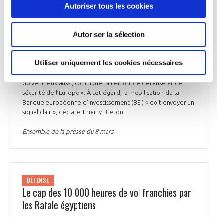
production et un « soutien direct » à tous les acteurs de la
Autoriser tous les cookies
chaîne de valeur sont également proposés. « Je vais aller
voir les 15 industriels européens identifiés afin d’avoir un
Autoriser la sélection
échange direct avec eux et voir comment mieux sécuriser et
soutenir l’écosystème de sous-traitants », indique Thierry
Breton. Le commissaire souhaite aussi que les industriels de
Utiliser uniquement les cookies nécessaires
l’armement « aient un meilleur accès à des financements
auprès des banques et des fonds privés. Ces derniers
doivent, eux aussi, contribuer à l’effort de défense et de
sécurité de l’Europe ». À cet égard, la mobilisation de la
Banque européenne d’investissement (BEI) « doit envoyer un
signal clair », déclare Thierry Breton.
Ensemble de la presse du 8 mars
DÉFENSE
Le cap des 10 000 heures de vol franchies par
les Rafale égyptiens