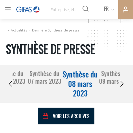
Ferme
Ferme
FR
VOUS ÊTES ADHÉRENTS
la
la
modal
modal
memb
memb
Actualités
Dernière Synthèse de presse
ACTUALITÉS
SYNTHÈSE DE PRESSE
À LA UNE
Synthèse du
nthèse du
Synthèse du
Synthèse du
DEMANDE D’ADHÉSION
06 mars 2023
07 mars 2023
09 mars 2023
SYNTHÈSE DE PRESSE
08 mars
2023
CONNEXION
AGENDA
Avez-vous un statut de droit français ?
VOIR LES ARCHIVES
PAS ENCORE ADHÉRENT ?
COMMUNIQUÉS DE PRESSE
VOUS ÊTES UN PROFESSIONNEL DE LA FILIÈRE ?