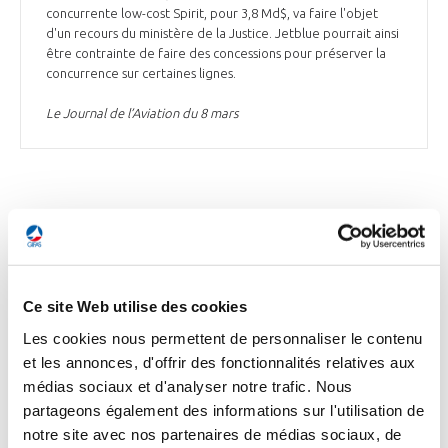
concurrente low-cost Spirit, pour 3,8 Md$, va faire l'objet
d'un recours du ministère de la Justice. Jetblue pourrait ainsi
être contrainte de faire des concessions pour préserver la
concurrence sur certaines lignes.
Le Journal de l’Aviation du 8 mars
DÉFENSE
Ce site Web utilise des cookies
DÉFENSE
Les cookies nous permettent de personnaliser le contenu
Le plan de l’Europe pour produire plus de
et les annonces, d'offrir des fonctionnalités relatives aux
munitions à destination de l’Ukraine
médias sociaux et d'analyser notre trafic. Nous
Les Européens cherchent à coordonner l’effort de l’industrie
partageons également des informations sur l'utilisation de
de l’armement des États membres de l’Union européenne
notre site avec nos partenaires de médias sociaux, de
(UE) afin de répondre rapidement aux demandes urgentes