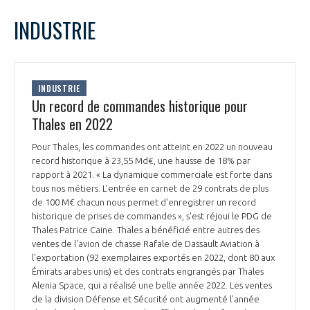
LE GIFAS
NON
OUI
mars
2023
Mois Précédent
Mois 
t
INDUSTRIE
Rejoignez une filière d’excellence et développez
L
M
M
J
V
S
D
 à
votre réseau au sein d’un écosystème intégré et
1
2
3
4
5
PRÉSENTATION
cohérent
6
7
8
9
10
11
12
INDUSTRIE
13
14
15
16
17
18
19
Un record de commandes historique pour
NOTRE VISION
ORGANISATION
20
21
22
23
24
25
26
Thales en 2022
27
28
29
30
31
NOS MISSIONS
Pour Thales, les commandes ont atteint en 2022 un nouveau
LE CONSEIL DU GIFAS
FONCTIONNEMENT
record historique à 23,55 Md€, une hausse de 18% par
rapport à 2021. « La dynamique commerciale est forte dans
NOTRE HISTOIRE
tous nos métiers. L'entrée en carnet de 29 contrats de plus
L’ÉQUIPE DU GIFAS
GEADS
de 100 M€ chacun nous permet d'enregistrer un record
ACCOMPAGNEMENT DE NOS ADHÉRENTS
historique de prises de commandes », s'est réjoui le PDG de
Thales Patrice Caine. Thales a bénéficié entre autres des
NOS RÉSEAUX À L'INTERNATIONAL
COMITÉ AERO PME
ventes de l'avion de chasse Rafale de Dassault Aviation à
LES PROGRAMMES DU GIFAS
LA MÉDIATION
l'exportation (92 exemplaires exportés en 2022, dont 80 aux
Émirats arabes unis) et des contrats engrangés par Thales
Découvrez les avantages d'adhérer au GIFAS.
STARTAIR
UN ÉCOSYSTÈME INTÉGRÉ ET COHÉRENT
Alenia Space, qui a réalisé une belle année 2022. Les ventes
LA MÉDIATION DANS LA FILIÈRE AÉRONAUTIQUE ET SPATIALE
Rencontres, salons, données sectorielles,
LE SALON DU BOURGET
de la division Défense et Sécurité ont augmenté l'année