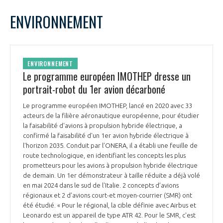
LE GIFAS
NON
OUI
août
2024
Mois Précédent
Mois 
t
ENVIRONNEMENT
Rejoignez une filière d’excellence et développez
L
M
M
J
V
S
D
 à
votre réseau au sein d’un écosystème intégré et
1
2
3
4
PRÉSENTATION
cohérent
5
6
7
8
9
10
11
ENVIRONNEMENT
12
13
14
15
16
17
18
Le programme européen IMOTHEP dresse un
NOTRE VISION
ORGANISATION
19
20
21
22
23
24
25
portrait-robot du 1er avion décarboné
26
27
28
29
30
31
NOS MISSIONS
Le programme européen IMOTHEP, lancé en 2020 avec 33
LE CONSEIL DU GIFAS
FONCTIONNEMENT
acteurs de la filière aéronautique européenne, pour étudier
la faisabilité d'avions à propulsion hybride électrique, a
NOTRE HISTOIRE
confirmé la faisabilité d'un 1er avion hybride électrique à
L’ÉQUIPE DU GIFAS
GEADS
l'horizon 2035. Conduit par l’ONERA, il a établi une feuille de
ACCOMPAGNEMENT DE NOS ADHÉRENTS
route technologique, en identifiant les concepts les plus
prometteurs pour les avions à propulsion hybride électrique
NOS RÉSEAUX À L'INTERNATIONAL
COMITÉ AERO PME
de demain. Un 1er démonstrateur à taille réduite a déjà volé
LES PROGRAMMES DU GIFAS
LA MÉDIATION
en mai 2024 dans le sud de l'Italie. 2 concepts d’avions
régionaux et 2 d’avions court-et moyen-courrier (SMR) ont
Découvrez les avantages d'adhérer au GIFAS.
STARTAIR
UN ÉCOSYSTÈME INTÉGRÉ ET COHÉRENT
été étudié. « Pour le régional, la cible définie avec Airbus et
LA MÉDIATION DANS LA FILIÈRE AÉRONAUTIQUE ET SPATIALE
Rencontres, salons, données sectorielles,
LE SALON DU BOURGET
Leonardo est un appareil de type ATR 42. Pour le SMR, c'est