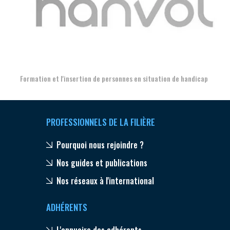
Aer
Formation et l'insertion de personnes en situation de handicap
PROFESSIONNELS DE LA FILIÈRE
Pourquoi nous rejoindre ?
Nos guides et publications
Nos réseaux à l'international
ADHÉRENTS
L'annuaire des adhérents