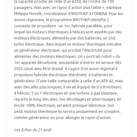
programmes ...
la capacité proche de celle d'un A320, de l'ordre de 150
COMMISSIONS ET COMITÉS
POURQUOI DEVENIR MEMBRE ?
passagers, mais avec un rayon d'action plus faible », explique
L'OBSERVATOIRE
LE MÉDIATEUR DE LA FILIÈRE AÉRONAUTIQUE ET SPATIALE
Philippe Novelli, coordinateur d'IMOTHEP à l'ONERA. Pour les
DEMANDE D’ADHÉSION
avions régionaux, le programme IMOTHEP identifie 2
concepts de propulsion : un 1er, hybride parallèle, pour
MÉDIATION ET CHARTE D’ENGAGEMENT SUR LES RELATIONS ENTRE
lequel les moteurs thermiques à hélices sont assistés par des
CLIENTS ET FOURNISSEURS
CHIFFRES CLÉS
moteurs électriques, alimentés par des batteries, un 2nd,
turbo électrique, dans lequel un moteur thermique entraîne
LA MÉDIATION AU-DELÀ DE LA FILIÈRE AÉRONAUTIQUE ET SPATIALE
un générateur électrique, qui produit l'électricité pour
alimenter des moteurs électriques. Un « portrait-robot » du
LES ENJEUX
1er appareil décarboné, susceptible d'entrer en service dès
PRENDRE CONTACT AVEC LE MÉDIATEUR DE LA FILIÈRE
2035, peut ainsi être dressé. Il s'agira d'un avion régional à
propulsion hybride électrique distribuée, à batteries et
COMPÉTITIVITÉ
LES PUBLICATIONS
générateur. D'une taille comparable à celle d'un ATR 42, mais
avec des ailes plus longues, il serait équipé de 6 à 8 moteurs
EMPLOI & FORMATION
à hélices, 5 ou 7 électriques et une turbine à gaz classique,
DOCUMENTS & BROCHURES
répartis le long des ailes. Ses décollages et atterrissages, en
mode 100% électrique, seraient presque silencieux. Son
ENVIRONNEMENT
petit moteur thermique lui servira uniquement en croisière,
RAPPORTS D'ACTIVITÉS
comme générateur ou pour allonger le rayon d'action.
INNOVATION
Les Echos du 21 août