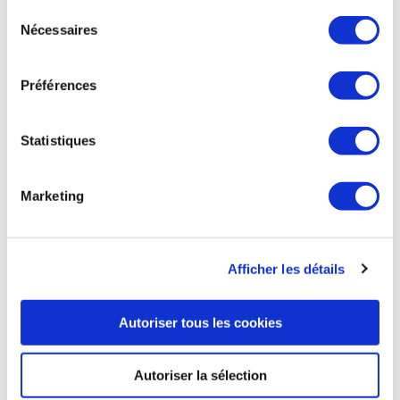
continuez à utiliser notre site Web.
Sélection
Nécessaires
AVIATION COMMERCIALE
du
Emirates rachète 5 A380 pour 181 M€
consentement
Préférences
À l'heure où d'autres compagnies passent des commandes
pour des avions plus récents, Emirates vient d'annoncer le
rachat de 5 A380 d'occasion. Cette opération intervient à
l'expiration d'un contrat de location-vente, qui portait sur les
Statistiques
12 dernières années, auprès de Doric Nimrod Air Two, une
société d'investissement allemande. Le montant total de la
nouvelle transaction est de 181 M€, pour les 5 appareils. Il
Marketing
représente moins de 10% du dernier prix du neuf, affiché
par Airbus en 2018, à 445 M$. Aujourd'hui, la compagnie de
Dubaï est une des dernières au monde à continuer à
l'exploiter. Elle détient 114 des 149 A380 encore en service
Afficher les détails
dans le monde. Emirates devrait donc continuer à faire voler
des A380 jusqu'à la fin de la décennie et même au-delà. Tim
Clark, PDG de la compagnie, continue de vanter « les mérites
Autoriser tous les cookies
de l'avion à doubles ponts » et regrette même « qu'Airbus
n'ait pas lancé une nouvelle version ».
Autoriser la sélection
Ensemble de la presse du 26 août