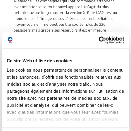
Allemagne. Les compagnies qui l’ont commandé attendent
avec impatience ce tout nouvel appareil. Il s’agit du plus
petit des avions long courrier : la version XLR de l’A321 est un
monocouloir, à l’image de ses aînés qui assurent les liaisons
moyen-courrier. Il ne peut pas transporter plus de 220
passagers, mais grâce à ses réservoirs, il est en mesure
d’assurer des liaisons pouvant atteindre 8 700 km, sur des
vols qui peuvent durer 11 h. L’appareil coûte moins cher à
l’achat qu’un gros porteur et, surtout, consomme moins de
carburant. Airbus assure que, par rapport aux avions des
générations précédentes, la compagnie qui opte pour l’A321
Ce site Web utilise des cookies
XLR économisera 30% de kérosène par siège. Le nouvel
Les cookies nous permettent de personnaliser le contenu
appareil n’a aucun équivalent sur le marché et sera en
et les annonces, d'offrir des fonctionnalités relatives aux
situation de monopole sur ce segment. Au total, plus de 550
appareils doivent déjà être livrés à 20 clients différents. Un
médias sociaux et d'analyser notre trafic. Nous
enjeu pour Airbus, dont le carnet de commande est déjà
partageons également des informations sur l'utilisation de
plein, avec 8 600 appareils à sortir des lignes d’assemblage
notre site avec nos partenaires de médias sociaux, de
ces prochaines années.
publicité et d'analyse, qui peuvent combiner celles-ci
avec d'autres informations que vous leur avez fournies
Le Parisien et BFMTV du 26 août
ou qu'ils ont collectées lors de votre utilisation de leurs
services. Vous consentez à nos cookies si vous