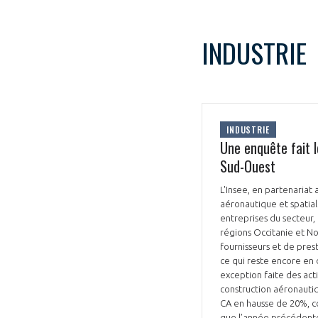
CONNEXION
INDUSTRIE
INDUSTRIE
Une enquête fait l
Sud-Ouest
L'Insee, en partenariat 
aéronautique et spatial
entreprises du secteur,
régions Occitanie et No
fournisseurs et de prest
ce qui reste encore en d
exception faite des acti
construction aéronautiq
CA en hausse de 20%, co
que l’année précédente. 