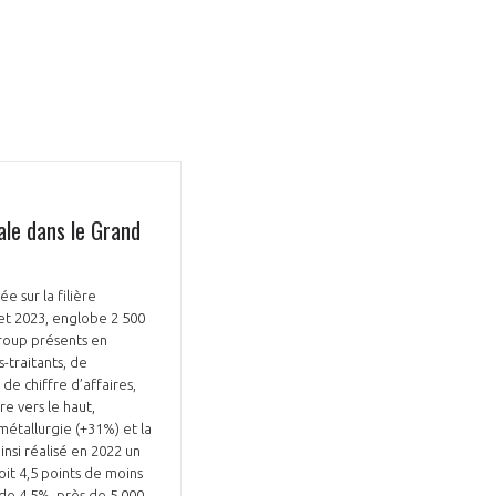
GIFAS. Rencontres, salons,
iale dans le Grand
rogrammes ...
ÉSION
e sur la filière
let 2023, englobe 2 500
Group présents en
-traitants, de
de chiffre d’affaires,
re vers le haut,
métallurgie (+31%) et la
nsi réalisé en 2022 un
oit 4,5 points de moins
 de 4,5%, près de 5 000