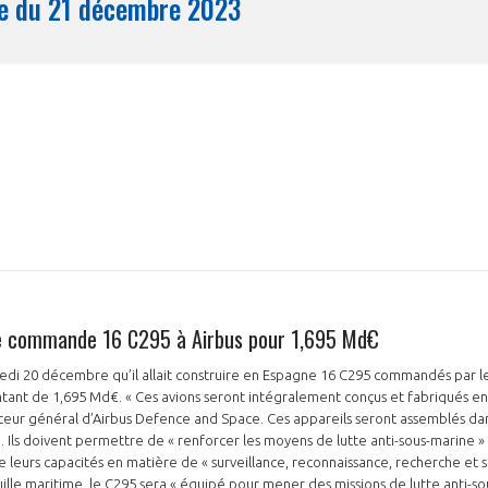
Synthèse du 21 décembre 2023
Mois
e commande 16 C295 à Airbus pour 1,695 Md€
edi 20 décembre qu’il allait construire en Espagne 16 C295 commandés par l
tant de 1,695 Md€. « Ces avions seront intégralement conçus et fabriqués en
teur général d’Airbus Defence and Space. Ces appareils seront assemblés dans 
e. Ils doivent permettre de « renforcer les moyens de lutte anti-sous-marine »
que leurs capacités en matière de « surveillance, reconnaissance, recherche et 
ille maritime, le C295 sera « équipé pour mener des missions de lutte anti-so