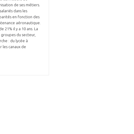
nisation de ses métiers.
salariés dans les
parités en fonction des
intenance aéronautique.
e 21% il y a 10 ans. La
 groupes du secteur,
rche : du lycée à
er les canaux de