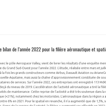
NON
OUI
Découvrez les avantages d'adhérer au 
e bilan de l’année 2022 pour la filière aéronautique et spat
données sectorielles, p
DEMANDE D’ADH
avec le pôle Aerospace Valley, vient de livrer les résultats d’une enquête mené
e du Grand Sud-Ouest pour l’année 2022. L’étude, réalisée entre mars et juil
 à la fois les grands constructeurs comme Airbus, Dassault Aviation ou Ariane
uvelle-Aquitaine, mais aussi la chaîne d’approvisionnement constituée de sous
ataires de services. Sur l’année 2022, ces entreprises ont enregistré 113 Md€ 
eçà du niveau de 2019. L’accélération de l’activité aéronautique a tiré la filiè
vités de maintenance. Cette reprise de l’activité a été très soutenue dans la 
ue (+21%), notamment chez les motoristes. L’aéronautique dans la région a ai
ntre 6% en 2021. Pour le spatial en revanche, il n’a augmenté que de 1,5%, s
Signe de la reprise de l’activité, la filière a augmenté ses effectifs en 2022