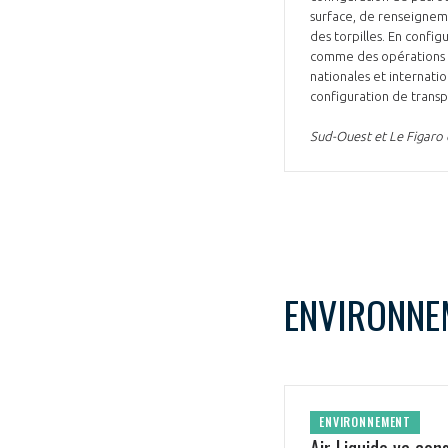
surface, de renseignem
des torpilles. En config
comme des opérations co
nationales et internat
configuration de transp
Sud-Ouest et Le Figaro
ENVIRONNE
ENVIRONNEMENT
Air Liquide va co