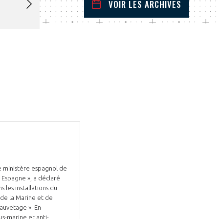
VOIR LES ARCHIVES
decembre
2023
 Précédent
Mois Suivant
L
M
M
J
V
S
D
1
2
3
4
5
6
7
8
9
10
11
12
13
14
15
16
17
18
19
20
21
22
23
24
25
26
27
28
29
30
31
e ministère espagnol de
 Espagne », a déclaré
les installations du
 de la Marine et de
sauvetage ». En
us-marine et anti-