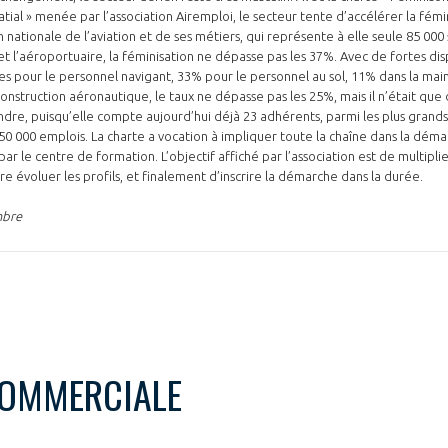
tial » menée par l’association Airemploi, le secteur tente d’accélérer la fémi
 nationale de l’aviation et de ses métiers, qui représente à elle seule 85 000 
 l’aéroportuaire, la féminisation ne dépasse pas les 37%. Avec de fortes dis
s pour le personnel navigant, 33% pour le personnel au sol, 11% dans la ma
nstruction aéronautique, le taux ne dépasse pas les 25%, mais il n’était que d
re, puisqu’elle compte aujourd’hui déjà 23 adhérents, parmi les plus grands
50 000 emplois. La charte a vocation à impliquer toute la chaîne dans la déma
par le centre de formation. L’objectif affiché par l’association est de multipli
e évoluer les profils, et finalement d’inscrire la démarche dans la durée.
mbre
COMMERCIALE