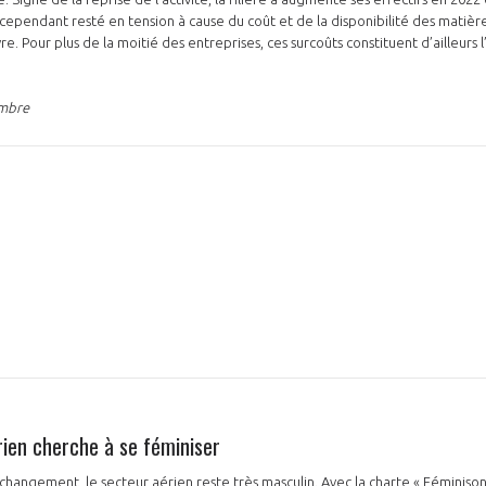
 cependant resté en tension à cause du coût et de la disponibilité des matièr
Pour plus de la moitié des entreprises, ces surcoûts constituent d’ailleurs l
embre
rien cherche à se féminiser
hangement, le secteur aérien reste très masculin. Avec la charte « Féminison