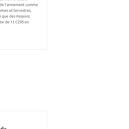
er de l’armement comme
times et terrestres,
i que des missions
tte de 13 C295 en
die