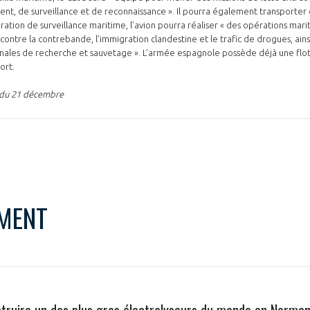
ent, de surveillance et de reconnaissance ». Il pourra également transport
uration de surveillance maritime, l’avion pourra réaliser « des opérations mari
ntre la contrebande, l’immigration clandestine et le trafic de drogues, ains
ionales de recherche et sauvetage ». L’armée espagnole possède déjà une flo
ort.
 du 21 décembre
MENT
nstruire un des plus gros électrolyseurs du monde en Norman