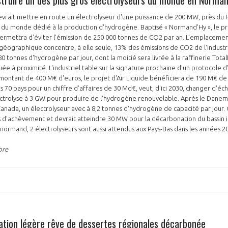
 devrait mettre en route un électrolyseur d'une puissance de 200 MW, près du H
s du monde dédié à la production d'hydrogène. Baptisé « Normand'Hy », le pr
rmettra d'éviter l'émission de 250 000 tonnes de CO2 par an. L'emplacement
géographique concentre, à elle seule, 13% des émissions de CO2 de l'industri
0 tonnes d'hydrogène par jour, dont la moitié sera livrée à la raffinerie Tota
tuée à proximité. L'industriel table sur la signature prochaine d'un protocole 
n montant de 400 M€ d'euros, le projet d'Air Liquide bénéficiera de 190 M€ de
ns 70 pays pour un chiffre d'affaires de 30 Md€, veut, d'ici 2030, changer d'é
ectrolyse à 3 GW pour produire de l'hydrogène renouvelable. Après le Danema
nada, un électrolyseur avec à 8,2 tonnes d'hydrogène de capacité par jour.
 d'achèvement et devrait atteindre 30 MW pour la décarbonation du bassin in
t normand, 2 électrolyseurs sont aussi attendus aux Pays-Bas dans les années 
bre
iation légère rêve de dessertes régionales décarbonée