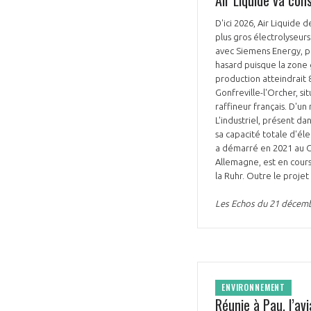
D'ici 2026, Air Liquide
plus gros électrolyseur
avec Siemens Energy, pe
hasard puisque la zone 
production atteindrait 8
Gonfreville-l'Orcher, si
raffineur français. D'u
L'industriel, présent da
sa capacité totale d'él
a démarré en 2021 au Ca
Allemagne, est en cours
la Ruhr. Outre le proje
Les Echos du 21 décem
ENVIRONNEMENT
Réunie à Pau, l’av