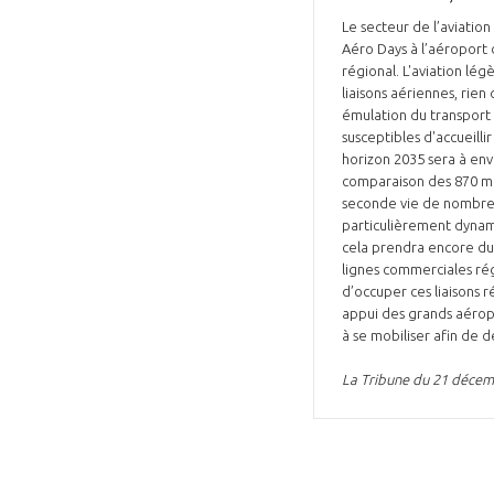
Le secteur de l’aviatio
Aéro Days à l’aéroport 
régional. L'aviation lég
liaisons aériennes, rie
émulation du transport
susceptibles d'accueilli
horizon 2035 sera à envi
VOUS ÊTES
comparaison des 870 mil
seconde vie de nombreus
ADHÉRENTS
particulièrement dynami
cela prendra encore du 
lignes commerciales régi
Développez votre activité à l’étra
d’occuper ces liaisons 
appui des grands aéropo
pérennité de votre entreprise à
à se mobiliser afin de d
La Tribune du 21 déce