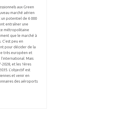
fessionnels aux Green
nouveau marché aérien
c un potentiel de 6 000
vont entraîner une
ce métropolitaine
stiment que le marché à
Fermer
s. C’est peu en
la
ÉRENT ?
ant pour décider de la
modale
Fermer
me très européen et
membre
la
EL DE LA FILIÈRE ?
'international. Mais
modale
-2028, et les 1ères
membre
035. L’objectif est
ce et développez votre
Apportez votre savoir-faire à la
iennes et venir en
ionnaires des aéroports
 intégré et cohérent
défense de vos