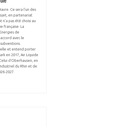
avre. Ce sera l'un des
ojet, en partenariat
 n'a pas été choisi au
e française. La
lEnergies de
d'accord avec le
 subventions.
chelle et entend porter
rk en 2017, Air Liquide
 Celui d'Oberhausen, en
dustriel du Rhin et de
2026-2027.