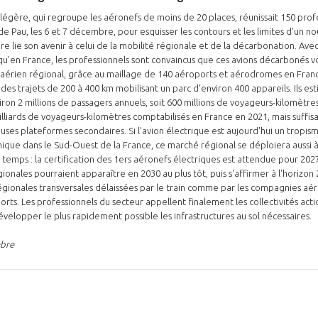
n légère, qui regroupe les aéronefs de moins de 20 places, réunissait 150 pro
de Pau, les 6 et 7 décembre, pour esquisser les contours et les limites d'un 
ère lie son avenir à celui de la mobilité régionale et de la décarbonation. Ave
n qu'en France, les professionnels sont convaincus que ces avions décarbonés 
 aérien régional, grâce au maillage de 140 aéroports et aérodromes en Fran
r des trajets de 200 à 400 km mobilisant un parc d'environ 400 appareils. Ils e
ron 2 millions de passagers annuels, soit 600 millions de voyageurs-kilomètre
PAS ENCORE ADH
liards de voyageurs-kilomètres comptabilisés en France en 2021, mais suffis
es plateformes secondaires. Si l'avion électrique est aujourd'hui un tropis
VOUS ÊTES UN PROFESSIONN
que dans le Sud-Ouest de la France, ce marché régional se déploiera aussi à l
temps : la certification des 1ers aéronefs électriques est attendue pour 2027
onales pourraient apparaître en 2030 au plus tôt, puis s'affirmer à l'horizon 2
nger et assurez la
Rejoignez une filière d’excellen
régionales transversales délaissées par le train comme par les compagnies aér
rts. Les professionnels du secteur appellent finalement les collectivités act
 l’international
réseau au sein d’un écosystème
évelopper le plus rapidement possible les infrastructures au sol nécessaires.
DEMANDE D’ADHÉSION
mbre
Avez-vous un statut de droit français ?