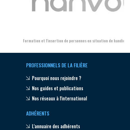
Aer
Formation et l'insertion de personnes en situation de handicap
PROFESSIONNELS DE LA FILIÈRE
Pourquoi nous rejoindre ?
Nos guides et publications
Nos réseaux à l'international
ADHÉRENTS
L'annuaire des adhérents