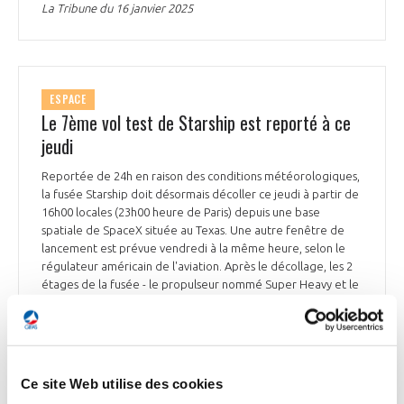
La Tribune du 16 janvier 2025
ESPACE
Le 7ème vol test de Starship est reporté à ce
jeudi
Reportée de 24h en raison des conditions météorologiques,
la fusée Starship doit désormais décoller ce jeudi à partir de
16h00 locales (23h00 heure de Paris) depuis une base
spatiale de SpaceX située au Texas. Une autre fenêtre de
lancement est prévue vendredi à la même heure, selon le
régulateur américain de l'aviation. Après le décollage, les 2
étages de la fusée - le propulseur nommé Super Heavy et le
vaisseau Starship donnant le nom à l'ensemble - doivent se
séparer et le propulseur doit entamer sa descente pour
revenir sur son pas de tir.
Le Figaro du 16 janvier 2025
Ce site Web utilise des cookies