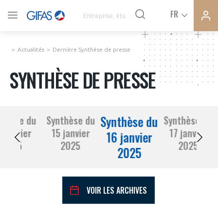
Ferme
Ferme
FR
VOUS ÊTES ADHÉRENTS
la
la
modal
modal
memb
memb
Actualités
Dernière Synthèse de presse
ACTUALITÉS
SYNTHÈSE DE PRESSE
À LA UNE
Synthèse du
nthèse du
Synthèse du
Synthèse du
DEMANDE D’ADHÉSION
4 janvier
15 janvier
17 janvier
SYNTHÈSE DE PRESSE
16 janvier
2025
2025
2025
2025
CONNEXION
AGENDA
Avez-vous un statut de droit français ?
VOIR LES ARCHIVES
PAS ENCORE ADHÉRENT ?
COMMUNIQUÉS DE PRESSE
VOUS ÊTES UN PROFESSIONNEL DE LA FILIÈRE ?