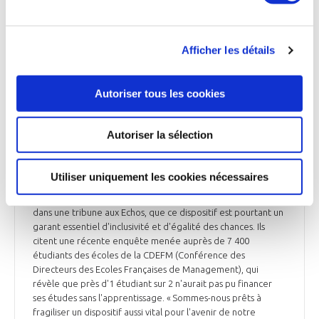
EMPLOI
Afficher les détails
EMPLOI
Autoriser tous les cookies
Tribune : « Apprentissage : ne brisons pas
l'ascenseur social de notre jeunesse »
Autoriser la sélection
Le ministère du Travail a annoncé la baisse de la prime à
l'embauche des apprentis (5 000 € pour les entreprises de
moins de 250 salariés et 2 000 € pour les plus grandes).
Utiliser uniquement les cookies nécessaires
Vincenzo Vinzi, directeur de l'ESSEC, et Alexandre de
Navailles, directeur de Kedge Business School, estiment,
dans une tribune aux Echos, que ce dispositif est pourtant un
garant essentiel d'inclusivité et d'égalité des chances. Ils
citent une récente enquête menée auprès de 7 400
étudiants des écoles de la CDEFM (Conférence des
Directeurs des Ecoles Françaises de Management), qui
révèle que près d'1 étudiant sur 2 n'aurait pas pu financer
ses études sans l'apprentissage. « Sommes-nous prêts à
fragiliser un dispositif aussi vital pour l'avenir de notre