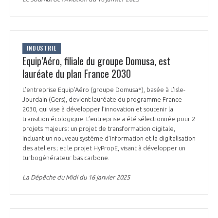
programmes ...
COMMISSIONS ET COMITÉS
POURQUOI DEVENIR MEMBRE ?
L'OBSERVATOIRE
LE MÉDIATEUR DE LA FILIÈRE AÉRONAUTIQUE ET SPATIALE
DEMANDE D’ADHÉSION
MÉDIATION ET CHARTE D’ENGAGEMENT SUR LES RELATIONS ENTRE
INDUSTRIE
CLIENTS ET FOURNISSEURS
Equip’Aéro, filiale du groupe Domusa, est
CHIFFRES CLÉS
lauréate du plan France 2030
LA MÉDIATION AU-DELÀ DE LA FILIÈRE AÉRONAUTIQUE ET SPATIALE
L’entreprise Equip’Aéro (groupe Domusa*), basée à L’Isle-
LES ENJEUX
Jourdain (Gers), devient lauréate du programme France
PRENDRE CONTACT AVEC LE MÉDIATEUR DE LA FILIÈRE
2030, qui vise à développer l’innovation et soutenir la
transition écologique. L’entreprise a été sélectionnée pour 2
COMPÉTITIVITÉ
LES PUBLICATIONS
projets majeurs : un projet de transformation digitale,
incluant un nouveau système d’information et la digitalisation
EMPLOI & FORMATION
des ateliers ; et le projet HyPropE, visant à développer un
DOCUMENTS & BROCHURES
turbogénérateur bas carbone.
ENVIRONNEMENT
La Dépêche du Midi du 16 janvier 2025
RAPPORTS D'ACTIVITÉS
INNOVATION