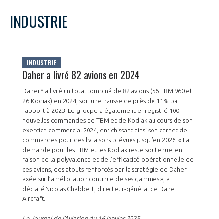
LE GIFAS
NON
OUI
janvier
2025
Mois Précédent
Mois 
t
INDUSTRIE
Rejoignez une filière d’excellence et développez
L
M
M
J
V
S
D
 à
votre réseau au sein d’un écosystème intégré et
1
2
3
4
5
PRÉSENTATION
cohérent
6
7
8
9
10
11
12
INDUSTRIE
13
14
15
16
17
18
19
Daher a livré 82 avions en 2024
NOTRE VISION
ORGANISATION
20
21
22
23
24
25
26
Daher* a livré un total combiné de 82 avions (56 TBM 960 et
27
28
29
30
31
26 Kodiak) en 2024, soit une hausse de près de 11% par
NOS MISSIONS
LE CONSEIL DU GIFAS
rapport à 2023. Le groupe a également enregistré 100
FONCTIONNEMENT
nouvelles commandes de TBM et de Kodiak au cours de son
exercice commercial 2024, enrichissant ainsi son carnet de
NOTRE HISTOIRE
L’ÉQUIPE DU GIFAS
commandes pour des livraisons prévues jusqu’en 2026. « La
GEADS
ACCOMPAGNEMENT DE NOS ADHÉRENTS
demande pour les TBM et les Kodiak reste soutenue, en
raison de la polyvalence et de l’efficacité opérationnelle de
NOS RÉSEAUX À L'INTERNATIONAL
COMITÉ AERO PME
ces avions, des atouts renforcés par la stratégie de Daher
LES PROGRAMMES DU GIFAS
LA MÉDIATION
axée sur l’amélioration continue de ses gammes », a
déclaré Nicolas Chabbert, directeur-général de Daher
Découvrez les avantages d'adhérer au GIFAS.
STARTAIR
Aircraft.
UN ÉCOSYSTÈME INTÉGRÉ ET COHÉRENT
LA MÉDIATION DANS LA FILIÈRE AÉRONAUTIQUE ET SPATIALE
Rencontres, salons, données sectorielles,
LE SALON DU BOURGET
Le Journal de l’Aviation du 16 janvier 2025