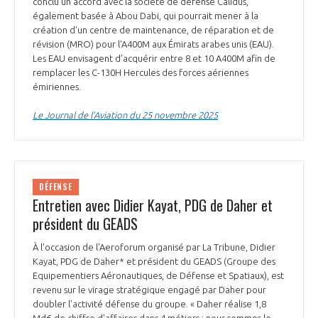
conclu un accord avec la société de défense Calidus,
programmes ...
COMMISSIONS ET COMITÉS
POURQUOI DEVENIR MEMBRE ?
également basée à Abou Dabi, qui pourrait mener à la
L'OBSERVATOIRE
LE MÉDIATEUR DE LA FILIÈRE AÉRONAUTIQUE ET SPATIALE
création d'un centre de maintenance, de réparation et de
DEMANDE D’ADHÉSION
révision (MRO) pour l'A400M aux Émirats arabes unis (EAU).
Les EAU envisagent d’acquérir entre 8 et 10 A400M afin de
MÉDIATION ET CHARTE D’ENGAGEMENT SUR LES RELATIONS ENTRE
remplacer les C-130H Hercules des forces aériennes
CLIENTS ET FOURNISSEURS
CHIFFRES CLÉS
émiriennes.
Le Journal de l’Aviation du 25 novembre 2025
LA MÉDIATION AU-DELÀ DE LA FILIÈRE AÉRONAUTIQUE ET SPATIALE
LES ENJEUX
PRENDRE CONTACT AVEC LE MÉDIATEUR DE LA FILIÈRE
COMPÉTITIVITÉ
LES PUBLICATIONS
DÉFENSE
Entretien avec Didier Kayat, PDG de Daher et
EMPLOI & FORMATION
président du GEADS
DOCUMENTS & BROCHURES
À l'occasion de l'Aeroforum organisé par La Tribune, Didier
ENVIRONNEMENT
Kayat, PDG de Daher* et président du GEADS (Groupe des
RAPPORTS D'ACTIVITÉS
Equipementiers Aéronautiques, de Défense et Spatiaux), est
revenu sur le virage stratégique engagé par Daher pour
INNOVATION
doubler l’activité défense du groupe. « Daher réalise 1,8
Md€ de chiffre d'affaires dans 4 métiers : nous sommes le