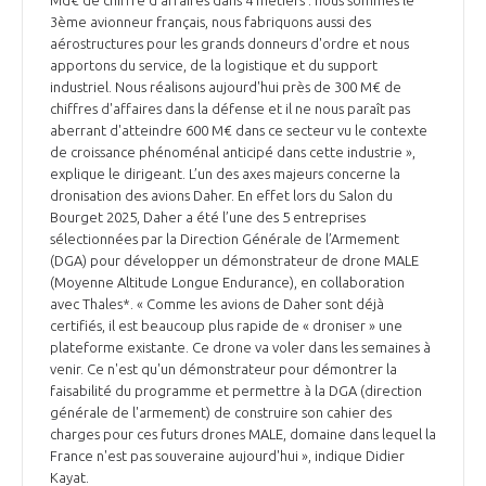
3ème avionneur français, nous fabriquons aussi des
INTERNATIONALISATION
aérostructures pour les grands donneurs d'ordre et nous
apportons du service, de la logistique et du support
industriel. Nous réalisons aujourd'hui près de 300 M€ de
chiffres d'affaires dans la défense et il ne nous paraît pas
aberrant d'atteindre 600 M€ dans ce secteur vu le contexte
de croissance phénoménal anticipé dans cette industrie »,
explique le dirigeant. L’un des axes majeurs concerne la
dronisation des avions Daher. En effet lors du Salon du
Bourget 2025, Daher a été l’une des 5 entreprises
sélectionnées par la Direction Générale de l’Armement
(DGA) pour développer un démonstrateur de drone MALE
(Moyenne Altitude Longue Endurance), en collaboration
avec Thales*. « Comme les avions de Daher sont déjà
certifiés, il est beaucoup plus rapide de « droniser » une
plateforme existante. Ce drone va voler dans les semaines à
venir. Ce n'est qu'un démonstrateur pour démontrer la
faisabilité du programme et permettre à la DGA (direction
générale de l'armement) de construire son cahier des
charges pour ces futurs drones MALE, domaine dans lequel la
France n'est pas souveraine aujourd'hui », indique Didier
Kayat.