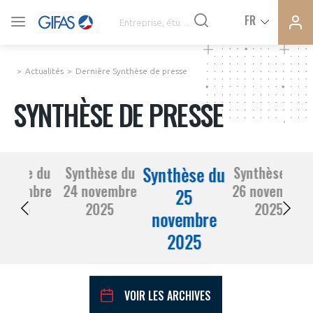
Ferme
Ferme
FR
VOUS ÊTES ADHÉRENTS
la
la
modal
modal
memb
memb
Actualités
Dernière Synthèse de presse
ACTUALITÉS
SYNTHÈSE DE PRESSE
À LA UNE
Synthèse du
thèse du
Synthèse du
Synthèse du
DEMANDE D’ADHÉSION
novembre
24 novembre
26 novembre
SYNTHÈSE DE PRESSE
25
2025
2025
2025
novembre
CONNEXION
2025
AGENDA
Avez-vous un statut de droit français ?
PAS ENCORE ADHÉRENT ?
COMMUNIQUÉS DE PRESSE
VOIR LES ARCHIVES
VOUS ÊTES UN PROFESSIONNEL DE LA FILIÈRE ?