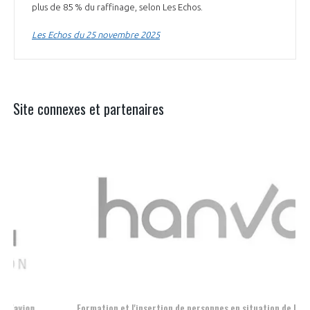
plus de 85 % du raffinage, selon Les Echos.
Les Echos du 25 novembre 2025
Site connexes et partenaires
Aer
Formation et l'insertion de personnes en situation de handicap