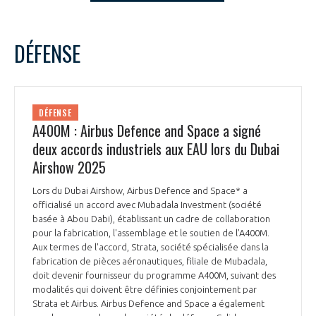
LE GIFAS
NON
OUI
t
Rejoignez une filière d’excellence et développez
novembre
2025
Mois Précédent
Mois 
DÉFENSE
 à
votre réseau au sein d’un écosystème intégré et
L
M
M
J
V
S
D
PRÉSENTATION
cohérent
1
2
3
4
5
6
7
8
9
NOTRE VISION
DÉFENSE
ORGANISATION
10
11
12
13
14
15
16
A400M : Airbus Defence and Space a signé
17
18
19
20
21
22
23
deux accords industriels aux EAU lors du Dubai
NOS MISSIONS
LE CONSEIL DU GIFAS
24
25
26
27
28
29
30
FONCTIONNEMENT
Airshow 2025
NOTRE HISTOIRE
Lors du Dubai Airshow, Airbus Defence and Space* a
L’ÉQUIPE DU GIFAS
GEADS
officialisé un accord avec Mubadala Investment (société
ACCOMPAGNEMENT DE NOS ADHÉRENTS
basée à Abou Dabi), établissant un cadre de collaboration
pour la fabrication, l'assemblage et le soutien de l’A400M.
NOS RÉSEAUX À L'INTERNATIONAL
COMITÉ AERO PME
Aux termes de l'accord, Strata, société spécialisée dans la
LES PROGRAMMES DU GIFAS
LA MÉDIATION
fabrication de pièces aéronautiques, filiale de Mubadala,
doit devenir fournisseur du programme A400M, suivant des
Découvrez les avantages d'adhérer au GIFAS.
STARTAIR
modalités qui doivent être définies conjointement par
UN ÉCOSYSTÈME INTÉGRÉ ET COHÉRENT
LA MÉDIATION DANS LA FILIÈRE AÉRONAUTIQUE ET SPATIALE
Rencontres, salons, données sectorielles,
LE SALON DU BOURGET
Strata et Airbus. Airbus Defence and Space a également