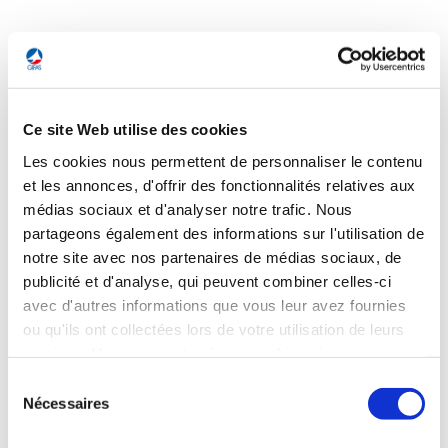
ESPACE
Ce site Web utilise des cookies
ESPACE
Connexion par satellite : Amazon prépare le
Les cookies nous permettent de personnaliser le contenu
et les annonces, d'offrir des fonctionnalités relatives aux
lancement de ses services
médias sociaux et d'analyser notre trafic. Nous
Amazon, qui développe depuis plusieurs années son
partageons également des informations sur l'utilisation de
programme Kuiper de connexion internet par satellite,
notre site avec nos partenaires de médias sociaux, de
renommé « Leo » il y a quelques jours, prépare le lancement
publicité et d'analyse, qui peuvent combiner celles-ci
commercial de ses services. Attendus courant 2026, ils seront
avec d'autres informations que vous leur avez fournies
d'abord destinés aux entreprises. A terme, Amazon Leo
comptera 3 232 satellites, mais seuls 150 appareils ont été
ou qu'ils ont collectées lors de votre utilisation de leurs
mis en orbite à ce stade (contre environ 650 pour OneWeb,
services. Vous consentez à nos cookies si vous
et 7 000 pour Starlink). Le projet suscite toutefois des
continuez à utiliser notre site Web.
Sélection
inquiétudes. Selon Les Echos, Eutelsat estime qu'Amazon «
Nécessaires
n'a fourni aucune preuve » que ses 3 232 satellites
du
respecteront les seuils techniques imposés pour éviter les
consentement
brouillages avec d'autres opérateurs telecoms ou