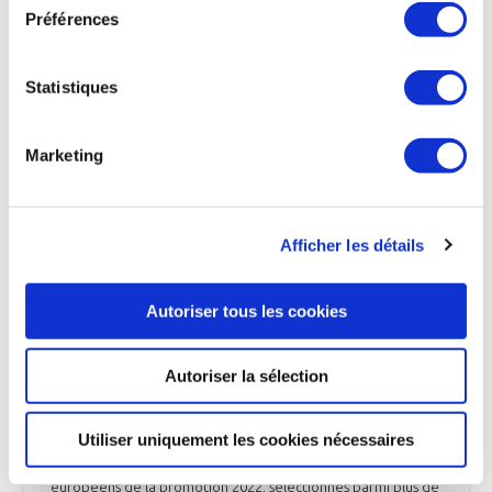
Préférences
satellitaires. Eutelsat demande qu’en cas de brouillages
avérés, l'ARECP (Autorité de Régulation des Communications
Electroniques, des Postes et de la distribution de la Presse)
puisse révoquer l’autorisation accordée à Amazon.
Statistiques
Les Echos du 25 novembre 2025
Marketing
ESPACE
Afficher les détails
Sophie Adenot livre de nouvelles informations
concernant son départ pour l’ISS en 2026
Autoriser tous les cookies
Sophie Adenot, qui s’apprête à devenir la 2ème femme
astronaute française à partir en orbite, décollera à
Autoriser la sélection
destination de la Station spatiale internationale (ISS) le 15
février 2026. Elle a partagé les détails de sa préparation,
lundi 24 novembre 2025 lors d’une conférence de presse à
Utiliser uniquement les cookies nécessaires
Toulouse. Pilote d’hélicoptère, Sophie Adenot a été
assignée à la Station spatiale parmi les 5 astronautes
européens de la promotion 2022, sélectionnés parmi plus de