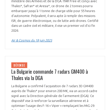
ministère des Armées et de la DGA. ITAR Free et conçu avec
Thales*, Safran* et Aresia*, ce drone de 2 tonnes pourra
embarquer jusqu’à 1 tonne de charge utile pour 55 heures
d’autonomie. Polyvalent, il sera apte à remplir des missions
ISR, de guerre électronique, ou de lutte anti-drones. Certifié
dans un cadre civil et militaire, il vise un premier vol d’ici fin
2026.
Air & Cosmos du 18 juin 2025
DÉFENSE
La Bulgarie commande 7 radars GM400 à
Thales via la DGA
La Bulgarie a confirmé l’acquisition de 7 radars 3D GM400
auprès de Thales* pour environ 200 M€, via un accord-cadre
signé avec la Direction générale de l’armement (DGA). Ce
dispositif vise à renforcer la surveillance aérienne et à
optimiser l’usage des F-16 « Viper » remplaçant les MiG-29.