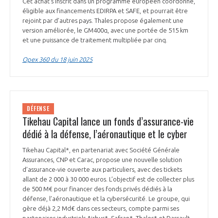
Cet achat s’inscrit dans un programme européen coordonné,
éligible aux financements EDIRPA et SAFE, et pourrait être
rejoint par d’autres pays. Thales propose également une
version améliorée, le GM400α, avec une portée de 515 km
et une puissance de traitement multipliée par cinq.
Opex 360 du 18 juin 2025
DÉFENSE
Tikehau Capital lance un fonds d’assurance-vie
dédié à la défense, l’aéronautique et le cyber
Tikehau Capital*, en partenariat avec Société Générale
Assurances, CNP et Carac, propose une nouvelle solution
d’assurance-vie ouverte aux particuliers, avec des tickets
allant de 2 000 à 30 000 euros. L’objectif est de collecter plus
de 500 M€ pour financer des fonds privés dédiés à la
défense, l’aéronautique et la cybersécurité. Le groupe, qui
gère déjà 2,2 Md€ dans ces secteurs, compte parmi ses
partenaires industriels Airbus*, Safran*, Thales* et Dassault