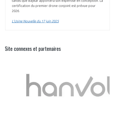
tandis que Baykar apportera son expertise en conception. La
certification du premier drone conjoint est prévue pour
2026.
L’Usine Nouvelle du 17 juin 2025
Site connexes et partenaires
Aer