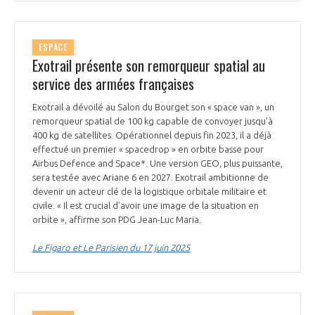
programmes ...
COMMISSIONS ET COMITÉS
POURQUOI DEVENIR MEMBRE ?
L'OBSERVATOIRE
LE MÉDIATEUR DE LA FILIÈRE AÉRONAUTIQUE ET SPATIALE
DEMANDE D’ADHÉSION
ESPACE
Exotrail présente son remorqueur spatial au
MÉDIATION ET CHARTE D’ENGAGEMENT SUR LES RELATIONS ENTRE
CLIENTS ET FOURNISSEURS
service des armées françaises
CHIFFRES CLÉS
Exotrail a dévoilé au Salon du Bourget son « space van », un
LA MÉDIATION AU-DELÀ DE LA FILIÈRE AÉRONAUTIQUE ET SPATIALE
remorqueur spatial de 100 kg capable de convoyer jusqu’à
LES ENJEUX
400 kg de satellites. Opérationnel depuis fin 2023, il a déjà
effectué un premier « spacedrop » en orbite basse pour
PRENDRE CONTACT AVEC LE MÉDIATEUR DE LA FILIÈRE
Airbus Defence and Space*. Une version GEO, plus puissante,
COMPÉTITIVITÉ
LES PUBLICATIONS
sera testée avec Ariane 6 en 2027. Exotrail ambitionne de
devenir un acteur clé de la logistique orbitale militaire et
civile. « Il est crucial d’avoir une image de la situation en
EMPLOI & FORMATION
orbite », affirme son PDG Jean-Luc Maria.
DOCUMENTS & BROCHURES
Le Figaro et Le Parisien du 17 juin 2025
ENVIRONNEMENT
RAPPORTS D'ACTIVITÉS
INNOVATION