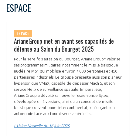
LE GIFAS
NON
OUI
ESPACE
t
Rejoignez une filière d’excellence et développez
L
M
M
J
V
S
D
 à
votre réseau au sein d’un écosystème intégré et
1
PRÉSENTATION
cohérent
2
3
4
5
6
7
8
ESPACE
9
10
11
12
13
14
15
ArianeGroup met en avant ses capacités de
16
17
18
19
20
21
22
défense au Salon du Bourget 2025
NOTRE VISION
ORGANISATION
23
24
25
26
27
28
29
Pour la 1ère fois au salon du Bourget, ArianeGroup* valorise
30
NOS MISSIONS
ses programmes militaires, notamment le missile balistique
LE CONSEIL DU GIFAS
FONCTIONNEMENT
nucléaire M51 qui mobilise environ 7 000 personnes et 450
partenaires industriels. Le groupe présente aussi son planeur
NOTRE HISTOIRE
hypersonique VMaX, capable de dépasser Mach 5, et son
L’ÉQUIPE DU GIFAS
GEADS
service Helix de surveillance spatiale. En parallèle,
ACCOMPAGNEMENT DE NOS ADHÉRENTS
ArianeGroup a dévoilé sa nouvelle fusée-sonde Sylex,
NOS RÉSEAUX À L'INTERNATIONAL
développée en 2 versions, ainsi qu’un concept de missile
COMITÉ AERO PME
balistique conventionnel intercontinental, renforçant son
LES PROGRAMMES DU GIFAS
LA MÉDIATION
autonomie face aux fournisseurs américains.
Découvrez les avantages d'adhérer au GIFAS.
STARTAIR
UN ÉCOSYSTÈME INTÉGRÉ ET COHÉRENT
L’Usine Nouvelle du 16 juin 2025
LA MÉDIATION DANS LA FILIÈRE AÉRONAUTIQUE ET SPATIALE
Rencontres, salons, données sectorielles,
LE SALON DU BOURGET