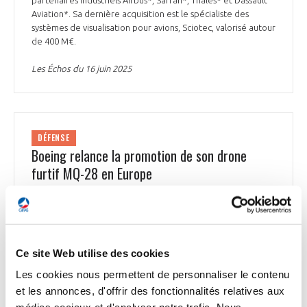
Aviation*. Sa dernière acquisition est le spécialiste des
systèmes de visualisation pour avions, Sciotec, valorisé autour
de 400 M€.
Les Échos du 16 juin 2025
DÉFENSE
Boeing relance la promotion de son drone
furtif MQ-28 en Europe
Fort du contrat du F-47, futur avion de combat américain de
6ème génération, Boeing Defense and Space veut accélérer
la commercialisation de son drone furtif multirôle MQ-28 «
Ghost Bat » en Europe. Codéveloppé avec l’Australie, le MQ-
28 a réussi des tests avancés de coordination avec l’E-7A
Ce site Web utilise des cookies
Wedgetail. Boeing vise des partenariats industriels
Les cookies nous permettent de personnaliser le contenu
européens, notamment au Royaume-Uni. Le groupe entend
et les annonces, d'offrir des fonctionnalités relatives aux
aussi poursuivre ses projets spatiaux, avec un vol du lanceur
SLS prévu en 2026.