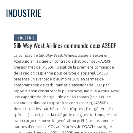
LE GIFAS
NON
OUI
juin
2022
Mois Précédent
Mois 
t
INDUSTRIE
Rejoignez une filière d’excellence et développez
L
M
M
J
V
S
D
 à
votre réseau au sein d’un écosystème intégré et
1
2
3
4
5
PRÉSENTATION
cohérent
6
7
8
9
10
11
12
INDUSTRIE
13
14
15
16
17
18
19
Silk Way West Airlines commande deux A350F
NOTRE VISION
ORGANISATION
20
21
22
23
24
25
26
La compagnie Silk Way West Airlines, basée à Bakou en
27
28
29
30
Azerbaïdjan, a signé un contrat d'achat pour deux A350F
NOS MISSIONS
LE CONSEIL DU GIFAS
(version fret de l'A350). Il s'agit de la première commande
FONCTIONNEMENT
de la région caspienne pour ce type d'appareil. L’A350F
présente un avantage d'au moins 20% en termes de
NOTRE HISTOIRE
L’ÉQUIPE DU GIFAS
consommation de carburant et d'émissions de CO2 par
GEADS
ACCOMPAGNEMENT DE NOS ADHÉRENTS
rapport à son concurrent le plus proche, indique Airbus. Avec
une capacité de charge utile de 109 tonnes (soit 11% de
NOS RÉSEAUX À L'INTERNATIONAL
COMITÉ AERO PME
volume en plus par rapport à sa concurrence), l'A350F «
LES PROGRAMMES DU GIFAS
LA MÉDIATION
dessert tous les marchés du fret (Express, fret général, fret
spécial...) et est, dans la catégorie des gros porteurs, le seul
Découvrez les avantages d'adhérer au GIFAS.
STARTAIR
avion-cargo de nouvelle génération prêt à temps pour les
UN ÉCOSYSTÈME INTÉGRÉ ET COHÉRENT
LA MÉDIATION DANS LA FILIÈRE AÉRONAUTIQUE ET SPATIALE
Rencontres, salons, données sectorielles,
normes d'émissions CO₂ améliorées de l'OACI », souligne
LE SALON DU BOURGET
l’avionneur. Lancé en 2021, l'A350F enregistre à ce jour 31