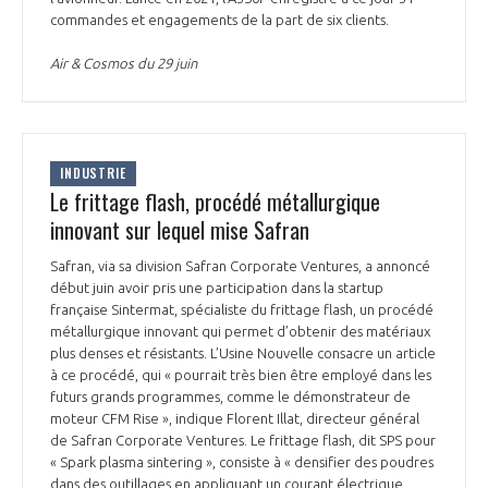
programmes ...
COMMISSIONS ET COMITÉS
commandes et engagements de la part de six clients.
POURQUOI DEVENIR MEMBRE ?
L'OBSERVATOIRE
LE MÉDIATEUR DE LA FILIÈRE AÉRONAUTIQUE ET SPATIALE
DEMANDE D’ADHÉSION
Air & Cosmos du 29 juin
MÉDIATION ET CHARTE D’ENGAGEMENT SUR LES RELATIONS ENTRE
CLIENTS ET FOURNISSEURS
CHIFFRES CLÉS
INDUSTRIE
LA MÉDIATION AU-DELÀ DE LA FILIÈRE AÉRONAUTIQUE ET SPATIALE
Le frittage flash, procédé métallurgique
LES ENJEUX
innovant sur lequel mise Safran
PRENDRE CONTACT AVEC LE MÉDIATEUR DE LA FILIÈRE
Safran, via sa division Safran Corporate Ventures, a annoncé
COMPÉTITIVITÉ
LES PUBLICATIONS
début juin avoir pris une participation dans la startup
française Sintermat, spécialiste du frittage flash, un procédé
EMPLOI & FORMATION
métallurgique innovant qui permet d’obtenir des matériaux
DOCUMENTS & BROCHURES
plus denses et résistants. L’Usine Nouvelle consacre un article
à ce procédé, qui « pourrait très bien être employé dans les
ENVIRONNEMENT
futurs grands programmes, comme le démonstrateur de
RAPPORTS D'ACTIVITÉS
moteur CFM Rise », indique Florent Illat, directeur général
de Safran Corporate Ventures. Le frittage flash, dit SPS pour
INNOVATION
« Spark plasma sintering », consiste à « densifier des poudres
dans des outillages en appliquant un courant électrique