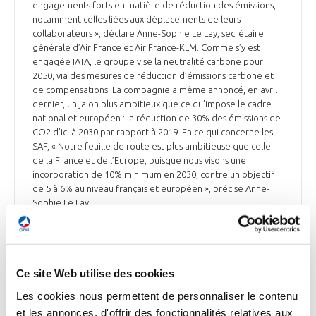
engagements forts en matière de réduction des émissions,
notamment celles liées aux déplacements de leurs
collaborateurs », déclare Anne-Sophie Le Lay, secrétaire
générale d’Air France et Air France-KLM. Comme s’y est
engagée IATA, le groupe vise la neutralité carbone pour
2050, via des mesures de réduction d’émissions carbone et
de compensations. La compagnie a même annoncé, en avril
dernier, un jalon plus ambitieux que ce qu’impose le cadre
national et européen : la réduction de 30% des émissions de
CO2 d’ici à 2030 par rapport à 2019. En ce qui concerne les
SAF, « Notre feuille de route est plus ambitieuse que celle
de la France et de l’Europe, puisque nous visons une
incorporation de 10% minimum en 2030, contre un objectif
de 5 à 6% au niveau français et européen », précise Anne-
Sophie Le Lay.
L’Usine Nouvelle, Air Journal et Sud-Ouest du 29 juin
Ce site Web utilise des cookies
Les cookies nous permettent de personnaliser le contenu
ENVIRONNEMENT
et les annonces, d'offrir des fonctionnalités relatives aux