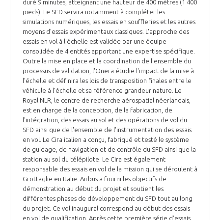
programmes ...
duré 9 minutes, atteignant une hauteur de 400 mètres (1 400
COMMISSIONS ET COMITÉS
POURQUOI DEVENIR MEMBRE ?
pieds). Le SFD servira notamment à compléter les
L'OBSERVATOIRE
LE MÉDIATEUR DE LA FILIÈRE AÉRONAUTIQUE ET SPATIALE
simulations numériques, les essais en souffleries et les autres
DEMANDE D’ADHÉSION
moyens d'essais expérimentaux classiques. L'approche des
essais en vol à l'échelle est validée par une équipe
MÉDIATION ET CHARTE D’ENGAGEMENT SUR LES RELATIONS ENTRE
consolidée de 4 entités apportant une expertise spécifique.
CLIENTS ET FOURNISSEURS
CHIFFRES CLÉS
Outre la mise en place et la coordination de l'ensemble du
processus de validation, l'Onera étudie l'impact de la mise à
LA MÉDIATION AU-DELÀ DE LA FILIÈRE AÉRONAUTIQUE ET SPATIALE
l'échelle et définira les lois de transposition finales entre le
véhicule à l'échelle et sa référence grandeur nature. Le
LES ENJEUX
Royal NLR, le centre de recherche aérospatial néerlandais,
PRENDRE CONTACT AVEC LE MÉDIATEUR DE LA FILIÈRE
est en charge de la conception, de la fabrication, de
l'intégration, des essais au sol et des opérations de vol du
COMPÉTITIVITÉ
LES PUBLICATIONS
SFD ainsi que de l'ensemble de l'instrumentation des essais
en vol. Le Cira italien a conçu, fabriqué et testé le système
EMPLOI & FORMATION
de guidage, de navigation et de contrôle du SFD ainsi que la
DOCUMENTS & BROCHURES
station au sol du télépilote. Le Cira est également
responsable des essais en vol de la mission qui se déroulent à
ENVIRONNEMENT
Grottaglie en Italie. Airbus a fourni les objectifs de
RAPPORTS D'ACTIVITÉS
démonstration au début du projet et soutient les
différentes phases de développement du SFD tout au long
INNOVATION
du projet. Ce vol inaugural correspond au début des essais
en vol de qualification. Après cette première série d'essais,