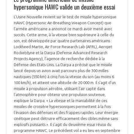
hypersonique HAWC valide un deuxième essai
L’Usine Nouvelle revient sur le test de missile hypersonique
HAWC (Hypersonic Air-Breathing Weapon Concept) que
l’armée américaine a annoncé ce mardi avoir mené avec
succès. Cette arme, à la vitesse bien supérieure à celle du
son, est développée par quatre partenaires américains :
Lockheed Martin, Air Force Research Lab (AFRL), Aerojet
Rocketdyne et la Darpa (Defense Advanced Research
Projects Agency), l'agence de recherche dédiée à la
Défense des Etats-Unis. La Darpa a précisé que le missile
lancé depuis un avion avait parcouru plus de 300 milles
nautiques (550 km) à cinq fois la vitesse du son (au moins 6
100 km/h), et atteint une altitude de 20 000 m. Il s’agit d’un
missile à propulsion aérobie, utilisant l'air capté dans
l'atmosphère pour obtenir une propulsion soutenue,
explique la Darpa. « La vitesse et la maniabilité de ces
missiles de croisière hypersoniques permettent à la fois
l'évasion des défenses et des frappes rapides. Leur énergie
cinétique peut détruire efficacement des cibles même sans
explosifs puissants ». Il s’agit du deuxième essai réussi du
programme HAWC. Le précédent vol a eu lieu en septembre