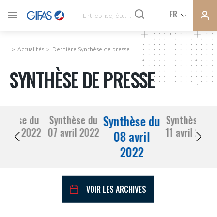
Ferme
Ferme
FR
VOUS ÊTES ADHÉRENTS
la
la
modal
modal
memb
memb
Actualités
Dernière Synthèse de presse
ACTUALITÉS
SYNTHÈSE DE PRESSE
À LA UNE
Synthèse du
nthèse du
Synthèse du
Synthèse du
DEMANDE D’ADHÉSION
06 avril 2022
07 avril 2022
11 avril 2022
SYNTHÈSE DE PRESSE
08 avril
2022
CONNEXION
AGENDA
Avez-vous un statut de droit français ?
VOIR LES ARCHIVES
PAS ENCORE ADHÉRENT ?
COMMUNIQUÉS DE PRESSE
VOUS ÊTES UN PROFESSIONNEL DE LA FILIÈRE ?