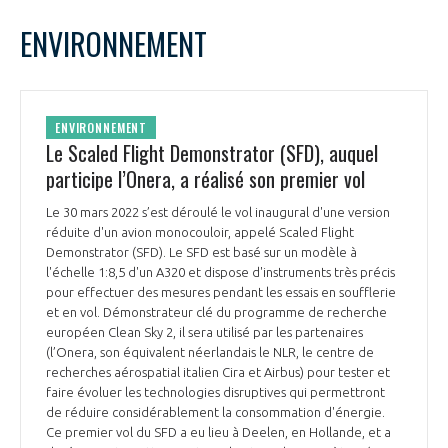
LE GIFAS
NON
OUI
avril
2022
Mois Précédent
Mois 
t
ENVIRONNEMENT
Rejoignez une filière d’excellence et développez
L
M
M
J
V
S
D
 à
votre réseau au sein d’un écosystème intégré et
1
2
3
PRÉSENTATION
cohérent
4
5
6
7
8
9
10
ENVIRONNEMENT
11
12
13
14
15
16
17
Le Scaled Flight Demonstrator (SFD), auquel
NOTRE VISION
ORGANISATION
18
19
20
21
22
23
24
participe l’Onera, a réalisé son premier vol
25
26
27
28
29
30
NOS MISSIONS
Le 30 mars 2022 s’est déroulé le vol inaugural d'une version
LE CONSEIL DU GIFAS
FONCTIONNEMENT
réduite d'un avion monocouloir, appelé Scaled Flight
Demonstrator (SFD). Le SFD est basé sur un modèle à
NOTRE HISTOIRE
l'échelle 1:8,5 d'un A320 et dispose d'instruments très précis
L’ÉQUIPE DU GIFAS
GEADS
pour effectuer des mesures pendant les essais en soufflerie
ACCOMPAGNEMENT DE NOS ADHÉRENTS
et en vol. Démonstrateur clé du programme de recherche
européen Clean Sky 2, il sera utilisé par les partenaires
NOS RÉSEAUX À L'INTERNATIONAL
COMITÉ AERO PME
(l’Onera, son équivalent néerlandais le NLR, le centre de
LES PROGRAMMES DU GIFAS
LA MÉDIATION
recherches aérospatial italien Cira et Airbus) pour tester et
faire évoluer les technologies disruptives qui permettront
Découvrez les avantages d'adhérer au GIFAS.
STARTAIR
UN ÉCOSYSTÈME INTÉGRÉ ET COHÉRENT
de réduire considérablement la consommation d'énergie.
LA MÉDIATION DANS LA FILIÈRE AÉRONAUTIQUE ET SPATIALE
Rencontres, salons, données sectorielles,
LE SALON DU BOURGET
Ce premier vol du SFD a eu lieu à Deelen, en Hollande, et a