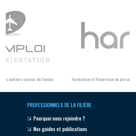
Aer
Formation et l'insertion de personnes en situation de handicap
PROFESSIONNELS DE LA FILIÈRE
Pourquoi nous rejoindre ?
Nos guides et publications