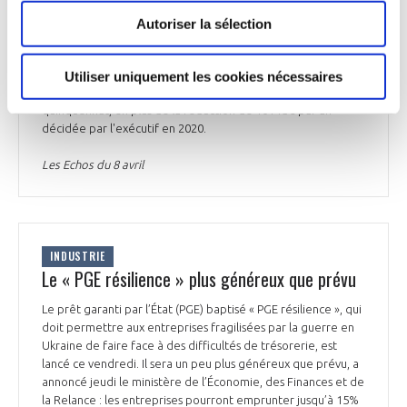
proposent de baisser les impôts de production des
entreprises. Selon les chiffres des Echos, ces impôts
Autoriser la sélection
représentent 3,1% du PIB en France, contre 1,5% en
moyenne dans la zone euro et 0,5% en Allemagne. Pour
pallier l'écart, France Industrie et le MEDEF demandent 35
Utiliser uniquement les cookies nécessaires
Md€ d'allègements supplémentaires pendant le prochain
quinquennat, en plus de la réduction de 10 Md€ par an
décidée par l'exécutif en 2020.
Les Echos du 8 avril
INDUSTRIE
Le « PGE résilience » plus généreux que prévu
Le prêt garanti par l’État (PGE) baptisé « PGE résilience », qui
doit permettre aux entreprises fragilisées par la guerre en
Ukraine de faire face à des difficultés de trésorerie, est
lancé ce vendredi. Il sera un peu plus généreux que prévu, a
annoncé jeudi le ministère de l’Économie, des Finances et de
la Relance : les entreprises pourront emprunter jusqu’à 15%