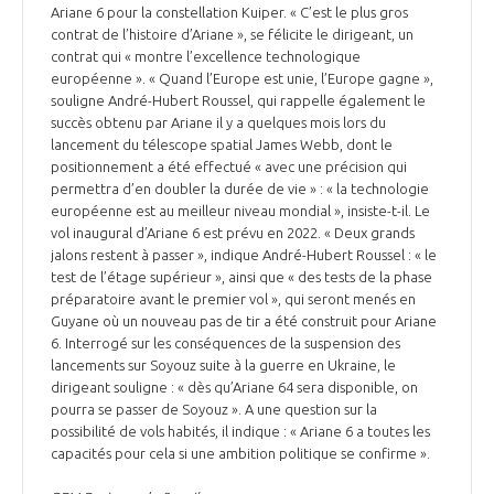
Ariane 6 pour la constellation Kuiper. « C’est le plus gros
contrat de l’histoire d’Ariane », se félicite le dirigeant, un
contrat qui « montre l’excellence technologique
européenne ». « Quand l’Europe est unie, l’Europe gagne »,
souligne André-Hubert Roussel, qui rappelle également le
succès obtenu par Ariane il y a quelques mois lors du
lancement du télescope spatial James Webb, dont le
positionnement a été effectué « avec une précision qui
permettra d’en doubler la durée de vie » : « la technologie
européenne est au meilleur niveau mondial », insiste-t-il. Le
vol inaugural d’Ariane 6 est prévu en 2022. « Deux grands
jalons restent à passer », indique André-Hubert Roussel : « le
test de l’étage supérieur », ainsi que « des tests de la phase
préparatoire avant le premier vol », qui seront menés en
Guyane où un nouveau pas de tir a été construit pour Ariane
6. Interrogé sur les conséquences de la suspension des
lancements sur Soyouz suite à la guerre en Ukraine, le
dirigeant souligne : « dès qu’Ariane 64 sera disponible, on
pourra se passer de Soyouz ». A une question sur la
possibilité de vols habités, il indique : « Ariane 6 a toutes les
capacités pour cela si une ambition politique se confirme ».