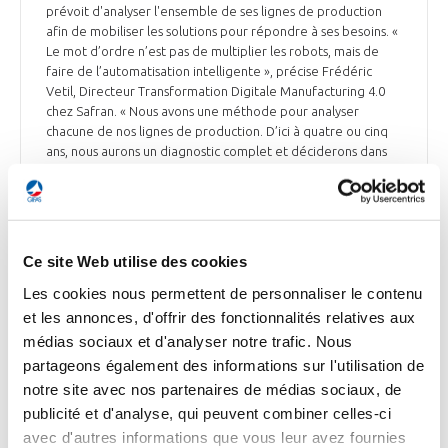
prévoit d'analyser l'ensemble de ses lignes de production
afin de mobiliser les solutions pour répondre à ses besoins. «
Le mot d’ordre n’est pas de multiplier les robots, mais de
faire de l’automatisation intelligente », précise Frédéric
Vetil, Directeur Transformation Digitale Manufacturing 4.0
chez Safran. « Nous avons une méthode pour analyser
chacune de nos lignes de production. D’ici à quatre ou cinq
ans, nous aurons un diagnostic complet et déciderons dans
certains cas de robotiser ou de cobotiser, a minima d’assister
l’opérateur », explique-t-il. Début 2021, le site de Safran
Electrical & Power, à Niort (Deux-Sèvres), a mis en place le
tout premier robot autonome intelligent du groupe, destiné
à récupérer et livrer des kits d’assemblage aux différentes
Ce site Web utilise des cookies
lignes de production. Les systèmes robotiques complexes
auront aussi toute leur place, que ce soit en vue de « limiter
Les cookies nous permettent de personnaliser le contenu
les risques ergonomiques pour soulager l’opérateur » ou
et les annonces, d'offrir des fonctionnalités relatives aux
pour « réduire le facteur humain, c’est-à-dire de la dispersion
médias sociaux et d'analyser notre trafic. Nous
inhérente à toute activité manuelle et son impact sur la
partageons également des informations sur l'utilisation de
qualité », détaille Frédéric Vétil.
notre site avec nos partenaires de médias sociaux, de
L’Usine Nouvelle du 8 avril
publicité et d'analyse, qui peuvent combiner celles-ci
avec d'autres informations que vous leur avez fournies