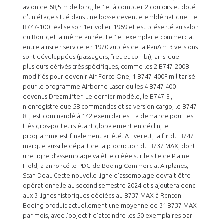
avion de 68,5 m de long, le 1er à compter 2 couloirs et doté
d'un étage situé dans une bosse devenue emblématique. Le
B747-100 réalise son 1er vol en 1969 et est présenté au salon
du Bourget la même année. Le 1er exemplaire commercial
entre ainsi en service en 1970 auprès de la PanAm. 3 versions
sont développées (passagers, fret et combi), ainsi que
plusieurs dérivés très spécifiques, comme les 2 B747-200B
modifiés pour devenir Air Force One, 1 B747-400F militarisé
pour le programme Airborne Laser ou les 4 B747-400
devenus Dreamlifter. Le dernier modèle, le B747-8I,
n'enregistre que 58 commandes et sa version cargo, le B747-
8F, est commandé à 142 exemplaires. La demande pour les
très gros-porteurs étant globalement en déclin, le
programme est finalement arrêté. A Everett, la fin du B747
marque aussi le départ de la production du B737 MAX, dont
une ligne d’assemblage va être créée sur le site de Plaine
Field, a annoncé le PDG de Boeing Commercial Airplanes,
Stan Deal. Cette nouvelle ligne d'assemblage devrait être
opérationnelle au second semestre 2024 et s'ajoutera donc
aux 3 lignes historiques dédiées au B737 MAX à Renton.
Boeing produit actuellement une moyenne de 31 B737 MAX
par mois, avec l'objectif d'atteindre les 50 exemplaires par