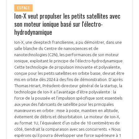
INTERNATIONALISATION
ESPACE
Ion-X veut propulser les petits satellites avec
son moteur ionique basé sur l'électro-
hydrodynamique
Ion-X, une deeptech francilienne, a pu démontrer, dans une
salle blanche du Centre de nanosciences et de
nanotechnologies (C2N), les performances de son moteur
ionique, exploitant le principe de l'électro-hydrodynamique.
Cette technologie de propulsion innovante et polyvalente,
conçue pour les petits satellites en orbite basse, devrait être
mis en orbite dès 2024 à des fins de démonstration. D’après
Thomas Hiriart, Président-directeur général de la startup, la
technologie de Ion-X a l’avantage d’être polyvalente : la
force de la poussée et l’impulsion spécifique sont essentiels
aux yeux des fabricants de satellite pour les principales
manœuvres en orbite : mise à poste, maintien en altitude,
évitement de débris et désorbitation. Le moteur de Ion-X,
au format 1U, l’équivalent d’un cube de 10 centimètres de
côté, tiendrait la comparaison avec ses concurrents. « Nous
espérons qu’il pourra développer une force supérieure à 1