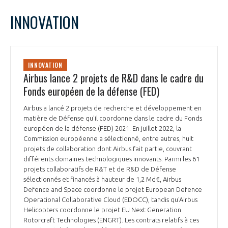
LE GIFAS
NON
OUI
février
2023
Mois Précédent
Mois 
t
INNOVATION
Rejoignez une filière d’excellence et développez
L
M
M
J
V
S
D
 à
votre réseau au sein d’un écosystème intégré et
1
2
3
4
5
PRÉSENTATION
cohérent
6
7
8
9
10
11
12
INNOVATION
13
14
15
16
17
18
19
Airbus lance 2 projets de R&D dans le cadre du
NOTRE VISION
ORGANISATION
20
21
22
23
24
25
26
Fonds européen de la défense (FED)
27
28
NOS MISSIONS
Airbus a lancé 2 projets de recherche et développement en
LE CONSEIL DU GIFAS
FONCTIONNEMENT
matière de Défense qu'il coordonne dans le cadre du Fonds
européen de la défense (FED) 2021. En juillet 2022, la
NOTRE HISTOIRE
Commission européenne a sélectionné, entre autres, huit
L’ÉQUIPE DU GIFAS
GEADS
projets de collaboration dont Airbus fait partie, couvrant
ACCOMPAGNEMENT DE NOS ADHÉRENTS
différents domaines technologiques innovants. Parmi les 61
projets collaboratifs de R&T et de R&D de Défense
NOS RÉSEAUX À L'INTERNATIONAL
COMITÉ AERO PME
sélectionnés et financés à hauteur de 1,2 Md€, Airbus
LES PROGRAMMES DU GIFAS
LA MÉDIATION
Defence and Space coordonne le projet European Defence
Operational Collaborative Cloud (EDOCC), tandis qu'Airbus
Découvrez les avantages d'adhérer au GIFAS.
STARTAIR
UN ÉCOSYSTÈME INTÉGRÉ ET COHÉRENT
Helicopters coordonne le projet EU Next Generation
LA MÉDIATION DANS LA FILIÈRE AÉRONAUTIQUE ET SPATIALE
Rencontres, salons, données sectorielles,
LE SALON DU BOURGET
Rotorcraft Technologies (ENGRT). Les contrats relatifs à ces