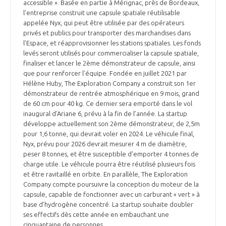
accessible ». Basée en partie à Mérignac, près de Bordeaux,
l’entreprise construit une capsule spatiale réutilisable
appelée Nyx, qui peut être utilisée par des opérateurs
privés et publics pour transporter des marchandises dans
l’Espace, et réapprovisionner les stations spatiales. Les fonds
levés seront utilisés pour commercialiser la capsule spatiale,
finaliser et lancer le 2ème démonstrateur de capsule, ainsi
que pour renforcer l’équipe. Fondée en juillet 2021 par
Hélène Huby, The Exploration Company a construit son 1er
démonstrateur de rentrée atmosphérique en 9 mois, grand
de 60 cm pour 40 kg. Ce dernier sera emporté dans le vol
inaugural d’Ariane 6, prévu à la fin de l’année. La startup
développe actuellement son 2ème démonstrateur, de 2,5m
pour 1,6 tonne, qui devrait voler en 2024. Le véhicule final,
Nyx, prévu pour 2026 devrait mesurer 4 m de diamètre,
peser 8 tonnes, et être susceptible d’emporter 4 tonnes de
charge utile. Le véhicule pourra être réutilisé plusieurs fois
et être ravitaillé en orbite. En parallèle, The Exploration
Company compte poursuivre la conception du moteur de la
capsule, capable de fonctionner avec un carburant « vert » à
base d’hydrogène concentré. La startup souhaite doubler
ses effectifs dès cette année en embauchant une
cinquantaine de personnes.