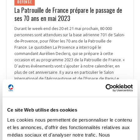
DÉFENSE
La Patrouille de France prépare le passage de
ses 70 ans en mai 2023
Durant le week-end des 20 et 21 mai prochain, 80 000
personnes sont attendues sur la base aérienne 701 de Salon-
de-Provence, pour fêter les 70 ans de la Patrouille de
France. Le quotidien La Provence a interrogé le
commandant Aurélien Declerq, qui se prépare à cette
occasion et au programme 2023 de la Patrouille de France. «
D'autres événements vont s'ajouter à notre calendrier, en
plus de cet anniversaire. Il y aura en particulier le Salon
International de l’Aéronautique et de l’Espace de Paris-Le
Bourget, en juin. Et ce sera aussi la 2ème année « d'après
Covid », avec un calendrier estival, que je ne peux pas encore
dévoiler, mais qui nous permettra d'évoluer au plus près des
lieux de villégiature des Français », explique le commandant
Ce site Web utilise des cookies
Aurélien Declerq. Il rappelle que le rôle de l’armée de l’Air
et de l’Espace est de défendre les Français, et que les
Les cookies nous permettent de personnaliser le contenu
pilotes de la Patrouille de France en deviennent des
et les annonces, d'offrir des fonctionnalités relatives aux
ambassadeurs, avant de retourner en unité de combat.
médias sociaux et d'analyser notre trafic. Nous
L'armée de l'Air et de l’Espace a pris le virage