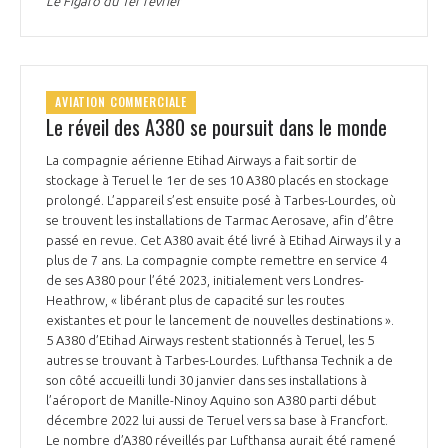
Le Figaro du 1er février
AVIATION COMMERCIALE
Le réveil des A380 se poursuit dans le monde
La compagnie aérienne Etihad Airways a fait sortir de
stockage à Teruel le 1er de ses 10 A380 placés en stockage
prolongé. L’appareil s’est ensuite posé à Tarbes-Lourdes, où
se trouvent les installations de Tarmac Aerosave, afin d’être
passé en revue. Cet A380 avait été livré à Etihad Airways il y a
plus de 7 ans. La compagnie compte remettre en service 4
de ses A380 pour l’été 2023, initialement vers Londres-
Heathrow, « libérant plus de capacité sur les routes
existantes et pour le lancement de nouvelles destinations ».
5 A380 d’Etihad Airways restent stationnés à Teruel, les 5
autres se trouvant à Tarbes-Lourdes. Lufthansa Technik a de
son côté accueilli lundi 30 janvier dans ses installations à
l’aéroport de Manille-Ninoy Aquino son A380 parti début
décembre 2022 lui aussi de Teruel vers sa base à Francfort.
Le nombre d’A380 réveillés par Lufthansa aurait été ramené