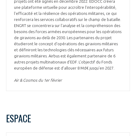
programmes ...
projets ont été signés en décembre 2022. EDOCC créera
COMMISSIONS ET COMITÉS
POURQUOI DEVENIR MEMBRE ?
une plateforme virtuelle pour accroître l'interopérabilité,
L'OBSERVATOIRE
LE MÉDIATEUR DE LA FILIÈRE AÉRONAUTIQUE ET SPATIALE
l'efficacité et la résilience des opérations militaires, ce qui
DEMANDE D’ADHÉSION
renforcera les services collaboratifs sur le champ de bataille.
ENGRT se concentrera sur l'analyse et la compréhension des
MÉDIATION ET CHARTE D’ENGAGEMENT SUR LES RELATIONS ENTRE
besoins des forces armées européennes pour les opérations
CLIENTS ET FOURNISSEURS
CHIFFRES CLÉS
de giravions au-delà de 2030. Les partenaires du projet
étudieront le concept d'opérations des giravions militaires
LA MÉDIATION AU-DELÀ DE LA FILIÈRE AÉRONAUTIQUE ET SPATIALE
et définiront les technologies clés nécessaires aux futurs
giravions militaires. Airbus est également partenaire de 6
LES ENJEUX
autres projets multinationaux d'EDF. L'objectif du Fonds
PRENDRE CONTACT AVEC LE MÉDIATEUR DE LA FILIÈRE
européen de défense est d'allouer 8 Md€ jusqu'en 2027.
COMPÉTITIVITÉ
LES PUBLICATIONS
Air & Cosmos du 1er février
EMPLOI & FORMATION
DOCUMENTS & BROCHURES
ENVIRONNEMENT
RAPPORTS D'ACTIVITÉS
ESPACE
INNOVATION