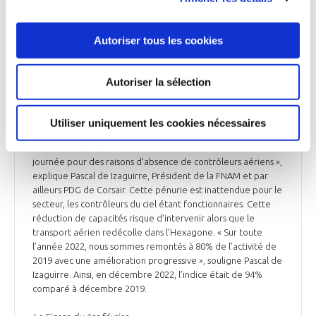
de fin mars. Selon le délégué général de l’organisme,
Laurent Timsit, « la décision n’a pas encore été annoncée
officiellement, mais on parle d’une limitation à 20 départs
Autoriser tous les cookies
dans la tranche du matin de 6 h à 7 h, au lieu de 25 départs
au minimum ». Cela pénaliserait particulièrement les
compagnies low-cost, qui ont des avions basés à Orly et
Autoriser la sélection
exploitent des vols sur ces créneaux horaires. La possibilité
d’entamer des rotations dès l’aube figure au cœur du
modèle économique de ces transporteurs aériens
Utiliser uniquement les cookies nécessaires
spécialistes des petits prix. « On nous a informés très
récemment qu’il y aurait des restrictions en début de
journée pour des raisons d’absence de contrôleurs aériens »,
explique Pascal de Izaguirre, Président de la FNAM et par
ailleurs PDG de Corsair. Cette pénurie est inattendue pour le
secteur, les contrôleurs du ciel étant fonctionnaires. Cette
réduction de capacités risque d’intervenir alors que le
transport aérien redécolle dans l’Hexagone. « Sur toute
l’année 2022, nous sommes remontés à 80% de l’activité de
2019 avec une amélioration progressive », souligne Pascal de
Izaguirre. Ainsi, en décembre 2022, l’indice était de 94%
comparé à décembre 2019.