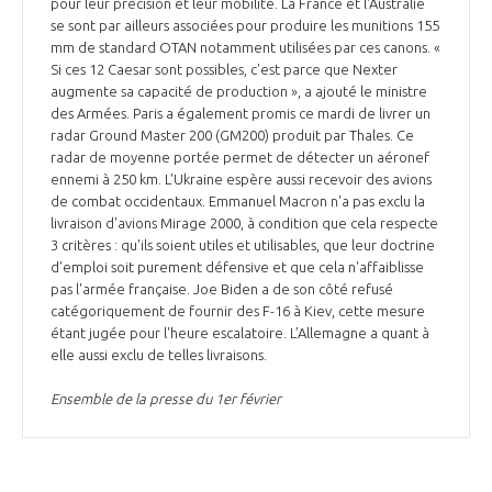
pour leur précision et leur mobilité. La France et l'Australie
se sont par ailleurs associées pour produire les munitions 155
mm de standard OTAN notamment utilisées par ces canons. «
Si ces 12 Caesar sont possibles, c'est parce que Nexter
augmente sa capacité de production », a ajouté le ministre
des Armées. Paris a également promis ce mardi de livrer un
radar Ground Master 200 (GM200) produit par Thales. Ce
radar de moyenne portée permet de détecter un aéronef
ennemi à 250 km. L'Ukraine espère aussi recevoir des avions
de combat occidentaux. Emmanuel Macron n'a pas exclu la
livraison d'avions Mirage 2000, à condition que cela respecte
3 critères : qu'ils soient utiles et utilisables, que leur doctrine
d'emploi soit purement défensive et que cela n'affaiblisse
pas l'armée française. Joe Biden a de son côté refusé
catégoriquement de fournir des F-16 à Kiev, cette mesure
étant jugée pour l'heure escalatoire. L’Allemagne a quant à
elle aussi exclu de telles livraisons.
Ensemble de la presse du 1er février