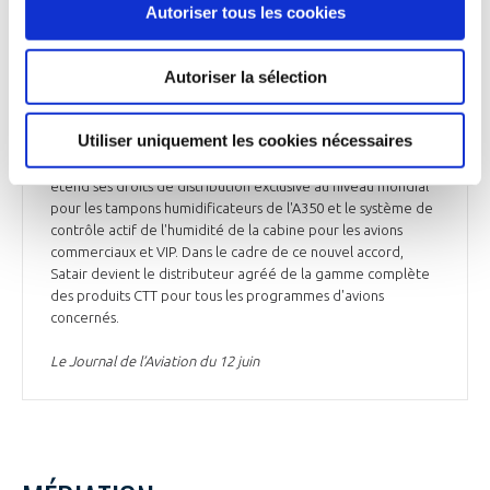
Autoriser tous les cookies
de service aux passagers, les signaux EVAC (évacuation),
l'interphone de la cabine et la surveillance du système de la
cabine. Le nouvel accord élargit une relation commerciale
Autoriser la sélection
existante avec Airbus Operations GmbH. Satair a une longue
expérience des services aux compagnies aériennes et aux
MRO pour tous leurs besoins en matière de gestion du
Utiliser uniquement les cookies nécessaires
matériel et de services. Satair a également annoncé la
signature d'un accord pluriannuel avec CTT Systems, qui
étend ses droits de distribution exclusive au niveau mondial
pour les tampons humidificateurs de l'A350 et le système de
contrôle actif de l'humidité de la cabine pour les avions
commerciaux et VIP. Dans le cadre de ce nouvel accord,
Satair devient le distributeur agréé de la gamme complète
des produits CTT pour tous les programmes d'avions
concernés.
Le Journal de l’Aviation du 12 juin