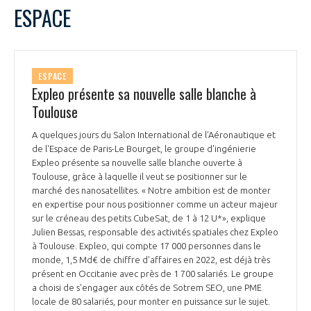
LE GIFAS
NON
OUI
ESPACE
t
Rejoignez une filière d’excellence et développez
L
M
M
J
V
S
D
 à
votre réseau au sein d’un écosystème intégré et
1
2
3
4
PRÉSENTATION
cohérent
5
6
7
8
9
10
11
ESPACE
12
13
14
15
16
17
18
Expleo présente sa nouvelle salle blanche à
19
20
21
22
23
24
25
Toulouse
NOTRE VISION
ORGANISATION
26
27
28
29
30
A quelques jours du Salon International de l'Aéronautique et
NOS MISSIONS
de l'Espace de Paris-Le Bourget, le groupe d'ingénierie
LE CONSEIL DU GIFAS
FONCTIONNEMENT
Expleo présente sa nouvelle salle blanche ouverte à
Toulouse, grâce à laquelle il veut se positionner sur le
NOTRE HISTOIRE
marché des nanosatellites. « Notre ambition est de monter
L’ÉQUIPE DU GIFAS
GEADS
en expertise pour nous positionner comme un acteur majeur
ACCOMPAGNEMENT DE NOS ADHÉRENTS
sur le créneau des petits CubeSat, de 1 à 12 U*», explique
NOS RÉSEAUX À L'INTERNATIONAL
Julien Bessas, responsable des activités spatiales chez Expleo
COMITÉ AERO PME
à Toulouse. Expleo, qui compte 17 000 personnes dans le
LES PROGRAMMES DU GIFAS
LA MÉDIATION
monde, 1,5 Md€ de chiffre d'affaires en 2022, est déjà très
présent en Occitanie avec près de 1 700 salariés. Le groupe
Découvrez les avantages d'adhérer au GIFAS.
STARTAIR
UN ÉCOSYSTÈME INTÉGRÉ ET COHÉRENT
a choisi de s'engager aux côtés de Sotrem SEO, une PME
LA MÉDIATION DANS LA FILIÈRE AÉRONAUTIQUE ET SPATIALE
Rencontres, salons, données sectorielles,
LE SALON DU BOURGET
locale de 80 salariés, pour monter en puissance sur le sujet.