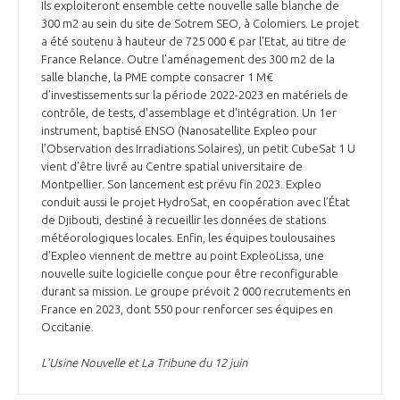
programmes ...
Ils exploiteront ensemble cette nouvelle salle blanche de
COMMISSIONS ET COMITÉS
POURQUOI DEVENIR MEMBRE ?
L'OBSERVATOIRE
300 m2 au sein du site de Sotrem SEO, à Colomiers. Le projet
LE MÉDIATEUR DE LA FILIÈRE AÉRONAUTIQUE ET SPATIALE
a été soutenu à hauteur de 725 000 € par l'Etat, au titre de
DEMANDE D’ADHÉSION
France Relance. Outre l'aménagement des 300 m2 de la
salle blanche, la PME compte consacrer 1 M€
MÉDIATION ET CHARTE D’ENGAGEMENT SUR LES RELATIONS ENTRE
d'investissements sur la période 2022-2023 en matériels de
CLIENTS ET FOURNISSEURS
CHIFFRES CLÉS
contrôle, de tests, d'assemblage et d'intégration. Un 1er
instrument, baptisé ENSO (Nanosatellite Expleo pour
LA MÉDIATION AU-DELÀ DE LA FILIÈRE AÉRONAUTIQUE ET SPATIALE
l’Observation des Irradiations Solaires), un petit CubeSat 1 U
LES ENJEUX
vient d'être livré au Centre spatial universitaire de
Montpellier. Son lancement est prévu fin 2023. Expleo
PRENDRE CONTACT AVEC LE MÉDIATEUR DE LA FILIÈRE
conduit aussi le projet HydroSat, en coopération avec l’État
COMPÉTITIVITÉ
de Djibouti, destiné à recueillir les données de stations
LES PUBLICATIONS
météorologiques locales. Enfin, les équipes toulousaines
d'Expleo viennent de mettre au point ExpleoLissa, une
EMPLOI & FORMATION
nouvelle suite logicielle conçue pour être reconfigurable
DOCUMENTS & BROCHURES
durant sa mission. Le groupe prévoit 2 000 recrutements en
France en 2023, dont 550 pour renforcer ses équipes en
ENVIRONNEMENT
Occitanie.
RAPPORTS D'ACTIVITÉS
L’Usine Nouvelle et La Tribune du 12 juin
INNOVATION