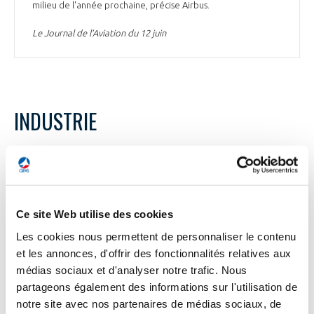
milieu de l'année prochaine, précise Airbus.
Le Journal de l’Aviation du 12 juin
INDUSTRIE
INDUSTRIE
Latécoère annonce une nouvelle
recapitalisation
Ce site Web utilise des cookies
Les cookies nous permettent de personnaliser le contenu
Handicapé par un manque de diversification dans les
et les annonces, d'offrir des fonctionnalités relatives aux
aérostructures, l'équipementier Latécoère, qui affronte une
mauvaise passe financière avec une dette de près de 300
médias sociaux et d'analyser notre trafic. Nous
M€, est parvenu à mettre sur pied une restructuration
partageons également des informations sur l'utilisation de
financière. Elle passera d’abord par une augmentation de
notre site avec nos partenaires de médias sociaux, de
capital, de la part de son actionnaire majoritaire, Searchlight