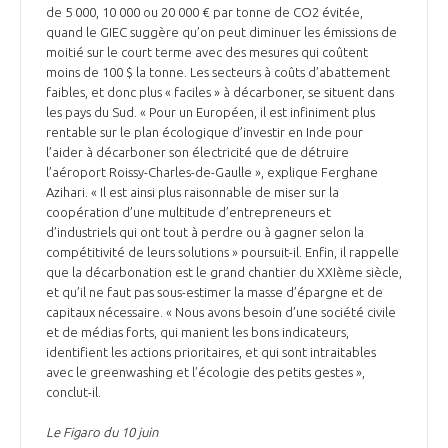
de 5 000, 10 000 ou 20 000 € par tonne de CO2 évitée,
quand le GIEC suggère qu’on peut diminuer les émissions de
moitié sur le court terme avec des mesures qui coûtent
moins de 100 $ la tonne. Les secteurs à coûts d’abattement
faibles, et donc plus « faciles » à décarboner, se situent dans
les pays du Sud. « Pour un Européen, il est infiniment plus
rentable sur le plan écologique d’investir en Inde pour
l’aider à décarboner son électricité que de détruire
l’aéroport Roissy-Charles-de-Gaulle », explique Ferghane
Azihari. « Il est ainsi plus raisonnable de miser sur la
coopération d’une multitude d’entrepreneurs et
d’industriels qui ont tout à perdre ou à gagner selon la
compétitivité de leurs solutions » poursuit-il. Enfin, il rappelle
que la décarbonation est le grand chantier du XXIème siècle,
et qu’il ne faut pas sous-estimer la masse d’épargne et de
capitaux nécessaire. « Nous avons besoin d’une société civile
et de médias forts, qui manient les bons indicateurs,
identifient les actions prioritaires, et qui sont intraitables
avec le greenwashing et l’écologie des petits gestes »,
conclut-il.
Le Figaro du 10 juin