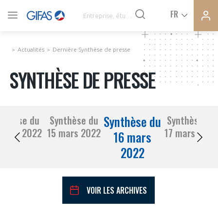
Ferme
Ferme
FR
VOUS ÊTES ADHÉRENTS
la
la
modal
modal
memb
memb
Actualités
Dernière Synthèse de presse
ACTUALITÉS
SYNTHÈSE DE PRESSE
À LA UNE
Synthèse du
nthèse du
Synthèse du
Synthèse du
DEMANDE D’ADHÉSION
14 mars 2022
15 mars 2022
17 mars 2022
SYNTHÈSE DE PRESSE
16 mars
2022
CONNEXION
AGENDA
Avez-vous un statut de droit français ?
VOIR LES ARCHIVES
PAS ENCORE ADHÉRENT ?
COMMUNIQUÉS DE PRESSE
VOUS ÊTES UN PROFESSIONNEL DE LA FILIÈRE ?