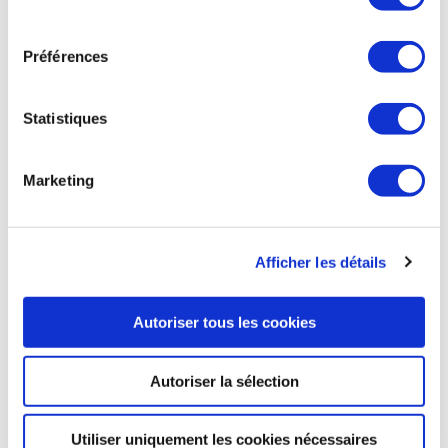
comme prévu, sur Terre le 30 mars à bord d’un vaisseau russe
consentement
Soyouz le 30 mars, après 355 jours dans l’espace. « Nos
collègues russes ont confirmé qu’ils étaient prêts à ramener
Préférences
l’équipage complet » a affirmé lundi Joel Montalbano,
directeur du programme de la station pour la NASA. Malgré
les tensions extrêmes entre Washington et Moscou, les deux
Statistiques
pays doivent continuer à collaborer afin d’assurer le
fonctionnement de l’ISS. « La Station spatiale a été conçue
sur le principe de l’interdépendance (…) il ne s’agit pas d’un
Marketing
processus dans lequel un groupe peut se séparer de l’autre.
A l’heure actuelle, il n’y a aucune indication que nos
partenaires russes veuillent faire les choses différemment »
selon Joel Montalbano, qui ajoute « les astronautes sont des
Afficher les détails
professionnels et il n’y a aucune tension avec l’équipage. Ils
ont été entraînés pour effectuer un travail, et ils sont là-haut
en train de le faire ».
Autoriser tous les cookies
20 Minutes du 15 mars
Autoriser la sélection
Utiliser uniquement les cookies nécessaires