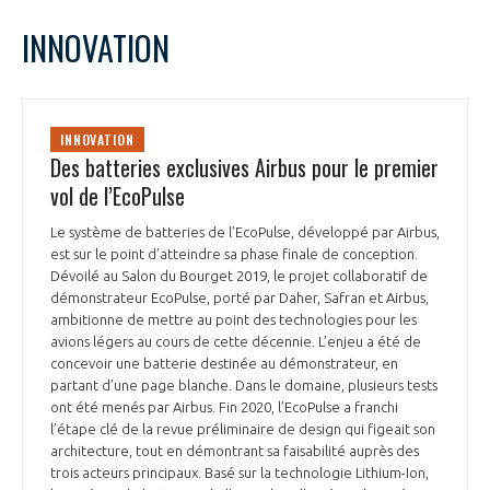
LE GIFAS
NON
OUI
mars
2022
Mois Précédent
Mois 
t
INNOVATION
Rejoignez une filière d’excellence et développez
L
M
M
J
V
S
D
 à
votre réseau au sein d’un écosystème intégré et
1
2
3
4
5
6
PRÉSENTATION
cohérent
7
8
9
10
11
12
13
INNOVATION
14
15
16
17
18
19
20
Des batteries exclusives Airbus pour le premier
NOTRE VISION
ORGANISATION
21
22
23
24
25
26
27
vol de l’EcoPulse
28
29
30
31
NOS MISSIONS
Le système de batteries de l’EcoPulse, développé par Airbus,
LE CONSEIL DU GIFAS
FONCTIONNEMENT
est sur le point d’atteindre sa phase finale de conception.
Dévoilé au Salon du Bourget 2019, le projet collaboratif de
NOTRE HISTOIRE
démonstrateur EcoPulse, porté par Daher, Safran et Airbus,
L’ÉQUIPE DU GIFAS
GEADS
ambitionne de mettre au point des technologies pour les
ACCOMPAGNEMENT DE NOS ADHÉRENTS
avions légers au cours de cette décennie. L’enjeu a été de
concevoir une batterie destinée au démonstrateur, en
NOS RÉSEAUX À L'INTERNATIONAL
COMITÉ AERO PME
partant d’une page blanche. Dans le domaine, plusieurs tests
LES PROGRAMMES DU GIFAS
LA MÉDIATION
ont été menés par Airbus. Fin 2020, l’EcoPulse a franchi
l’étape clé de la revue préliminaire de design qui figeait son
Découvrez les avantages d'adhérer au GIFAS.
STARTAIR
UN ÉCOSYSTÈME INTÉGRÉ ET COHÉRENT
architecture, tout en démontrant sa faisabilité auprès des
LA MÉDIATION DANS LA FILIÈRE AÉRONAUTIQUE ET SPATIALE
Rencontres, salons, données sectorielles,
LE SALON DU BOURGET
trois acteurs principaux. Basé sur la technologie Lithium-Ion,