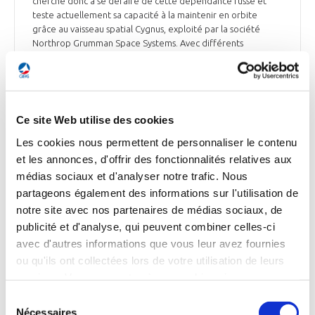
cherche donc à se défaire de cette dépendance russe et
teste actuellement sa capacité à la maintenir en orbite
grâce au vaisseau spatial Cygnus, exploité par la société
Northrop Grumman Space Systems. Avec différents
éléments conçus pour une durée opérationnelle de 15 ans à
l’origine, la station est aujourd’hui vieillissante ; la fin de son
exploitation a malgré tout été repoussée jusque janvier
2031. La Russie se concentre d’ailleurs sur la construction de
sa propre station orbitale : la société russe Energia Space
Ce site Web utilise des cookies
Rocket Corporation a été chargée de préparer le premier
Les cookies nous permettent de personnaliser le contenu
module de base pour cette nouvelle station d’ici 2025.
et les annonces, d'offrir des fonctionnalités relatives aux
Ensemble de la presse du 4 mai
médias sociaux et d'analyser notre trafic. Nous
partageons également des informations sur l'utilisation de
notre site avec nos partenaires de médias sociaux, de
publicité et d'analyse, qui peuvent combiner celles-ci
avec d'autres informations que vous leur avez fournies
AVIATION COMMERCIALE
ou qu'ils ont collectées lors de votre utilisation de leurs
services. Vous consentez à nos cookies si vous
continuez à utiliser notre site Web.
Sélection
Nécessaires