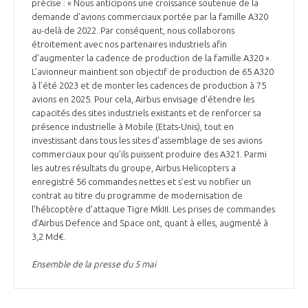
programmes ...
précise : « Nous anticipons une croissance soutenue de la
COMMISSIONS ET COMITÉS
POURQUOI DEVENIR MEMBRE ?
demande d’avions commerciaux portée par la famille A320
L'OBSERVATOIRE
LE MÉDIATEUR DE LA FILIÈRE AÉRONAUTIQUE ET SPATIALE
au-delà de 2022. Par conséquent, nous collaborons
DEMANDE D’ADHÉSION
étroitement avec nos partenaires industriels afin
d’augmenter la cadence de production de la famille A320 ».
MÉDIATION ET CHARTE D’ENGAGEMENT SUR LES RELATIONS ENTRE
L’avionneur maintient son objectif de production de 65 A320
CLIENTS ET FOURNISSEURS
CHIFFRES CLÉS
à l’été 2023 et de monter les cadences de production à 75
avions en 2025. Pour cela, Airbus envisage d’étendre les
LA MÉDIATION AU-DELÀ DE LA FILIÈRE AÉRONAUTIQUE ET SPATIALE
capacités des sites industriels existants et de renforcer sa
présence industrielle à Mobile (Etats-Unis), tout en
LES ENJEUX
investissant dans tous les sites d’assemblage de ses avions
PRENDRE CONTACT AVEC LE MÉDIATEUR DE LA FILIÈRE
commerciaux pour qu’ils puissent produire des A321. Parmi
les autres résultats du groupe, Airbus Helicopters a
COMPÉTITIVITÉ
LES PUBLICATIONS
enregistré 56 commandes nettes et s’est vu notifier un
contrat au titre du programme de modernisation de
EMPLOI & FORMATION
l’hélicoptère d’attaque Tigre MkIII. Les prises de commandes
DOCUMENTS & BROCHURES
d’Airbus Defence and Space ont, quant à elles, augmenté à
3,2 Md€.
ENVIRONNEMENT
RAPPORTS D'ACTIVITÉS
Ensemble de la presse du 5 mai
INNOVATION