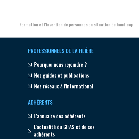
Aer
Formation et l'insertion de personnes en situation de handicap
PROFESSIONNELS DE LA FILIÈRE
Pourquoi nous rejoindre ?
Nos guides et publications
Nos réseaux à l'international
ADHÉRENTS
L'annuaire des adhérents
L'actualité du GIFAS et de ses
adhérents