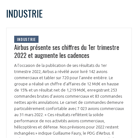
LE GIFAS
NON
OUI
mai
2022
Mois Précédent
Mois 
t
INDUSTRIE
Rejoignez une filière d’excellence et développez
L
M
M
J
V
S
D
 à
votre réseau au sein d’un écosystème intégré et
1
PRÉSENTATION
cohérent
2
3
4
5
6
7
8
INDUSTRIE
9
10
11
12
13
14
15
Airbus présente ses chiffres du 1er trimestre
NOTRE VISION
ORGANISATION
16
17
18
19
20
21
22
2022 et augmente les cadences
23
24
25
26
27
28
29
NOS MISSIONS
A l’occasion de la publication de ses résultats du 1er
30
31
LE CONSEIL DU GIFAS
FONCTIONNEMENT
trimestre 2022, Airbus a révélé avoir livré 142 avions
commerciaux et tabler sur 720 pour l’année entière. Le
NOTRE HISTOIRE
groupe a réalisé un chiffre d’affaires de 12 Md€ en hausse
L’ÉQUIPE DU GIFAS
GEADS
de 15% et un résultat net de 1,219 Md€, enregistrant 253
ACCOMPAGNEMENT DE NOS ADHÉRENTS
commandes brutes d’avions commerciaux et 83 commandes
nettes après annulations. Le carnet de commandes demeure
NOS RÉSEAUX À L'INTERNATIONAL
COMITÉ AERO PME
particulièrement confortable avec 7 023 avions commerciaux
LES PROGRAMMES DU GIFAS
LA MÉDIATION
au 31 mars 2022. « Ces résultats reflètent la solide
performance de nos activités avions commerciaux,
Découvrez les avantages d'adhérer au GIFAS.
STARTAIR
UN ÉCOSYSTÈME INTÉGRÉ ET COHÉRENT
hélicoptères et défense. Nos prévisions pour 2022 restent
LA MÉDIATION DANS LA FILIÈRE AÉRONAUTIQUE ET SPATIALE
Rencontres, salons, données sectorielles,
LE SALON DU BOURGET
inchangées » indique Guillaume Faury, le PDG d’Airbus. Il