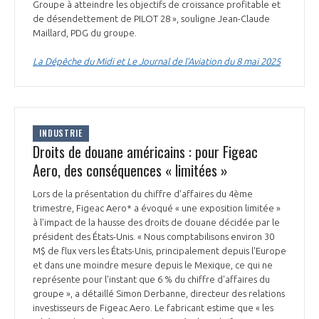
programmes ...
Groupe à atteindre les objectifs de croissance profitable et
COMMISSIONS ET COMITÉS
POURQUOI DEVENIR MEMBRE ?
L'OBSERVATOIRE
de désendettement de PILOT 28 », souligne Jean-Claude
LE MÉDIATEUR DE LA FILIÈRE AÉRONAUTIQUE ET SPATIALE
Maillard, PDG du groupe.
DEMANDE D’ADHÉSION
La Dépêche du Midi et Le Journal de l’Aviation du 8 mai 2025
MÉDIATION ET CHARTE D’ENGAGEMENT SUR LES RELATIONS ENTRE
CLIENTS ET FOURNISSEURS
CHIFFRES CLÉS
LA MÉDIATION AU-DELÀ DE LA FILIÈRE AÉRONAUTIQUE ET SPATIALE
LES ENJEUX
INDUSTRIE
Droits de douane américains : pour Figeac
PRENDRE CONTACT AVEC LE MÉDIATEUR DE LA FILIÈRE
Aero, des conséquences « limitées »
COMPÉTITIVITÉ
LES PUBLICATIONS
Lors de la présentation du chiffre d'affaires du 4ème
trimestre, Figeac Aero* a évoqué « une exposition limitée »
EMPLOI & FORMATION
à l’impact de la hausse des droits de douane décidée par le
DOCUMENTS & BROCHURES
président des États-Unis. « Nous comptabilisons environ 30
M$ de flux vers les États-Unis, principalement depuis l'Europe
ENVIRONNEMENT
RAPPORTS D'ACTIVITÉS
et dans une moindre mesure depuis le Mexique, ce qui ne
représente pour l'instant que 6 % du chiffre d'affaires du
groupe », a détaillé Simon Derbanne, directeur des relations
INNOVATION
investisseurs de Figeac Aero. Le fabricant estime que « les