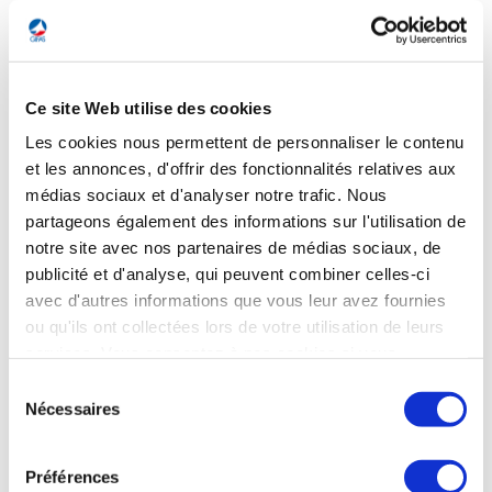
Ce site Web utilise des cookies
DÉFENSE
Drones : des startups françaises au premier
Les cookies nous permettent de personnaliser le contenu
plan
et les annonces, d'offrir des fonctionnalités relatives aux
médias sociaux et d'analyser notre trafic. Nous
Le conflit ukrainien a mis en exergue le rôle des drones pour
partageons également des informations sur l'utilisation de
répondre aux nouveaux défis militaires. Les drones du
notre site avec nos partenaires de médias sociaux, de
français Delair sont, par exemple, utilisés par Kiev. Fondée
par Bastien Mancini, cette entreprise a vu son chiffre
publicité et d'analyse, qui peuvent combiner celles-ci
d'affaires passer de « 10 à 30 M€ entre 2023 et 2024 », selon
avec d'autres informations que vous leur avez fournies
son dirigeant. La startup Alta Ares, spécialisée dans l’IA pour
ou qu'ils ont collectées lors de votre utilisation de leurs
la défense, vient quant à elle de lever 2 M€ auprès des fonds
services. Vous consentez à nos cookies si vous
Expansion et Starburst Ventures.
continuez à utiliser notre site Web.
Sélection
Les Echos du 12 mai 2025
Nécessaires
du
consentement
Préférences