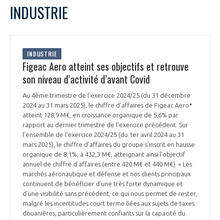
LE GIFAS
NON
OUI
INDUSTRIE
t
Rejoignez une filière d’excellence et développez
L
M
M
J
V
S
D
 à
votre réseau au sein d’un écosystème intégré et
1
2
3
4
PRÉSENTATION
cohérent
5
6
7
8
9
10
11
INDUSTRIE
12
13
14
15
16
17
18
Figeac Aero atteint ses objectifs et retrouve
19
20
21
22
23
24
25
son niveau d’activité d’avant Covid
NOTRE VISION
ORGANISATION
26
27
28
29
30
31
Au 4ème trimestre de l'exercice 2024/25 (du 31 décembre
NOS MISSIONS
2024 au 31 mars 2025), le chiffre d'affaires de Figeac Aero*
LE CONSEIL DU GIFAS
FONCTIONNEMENT
atteint 128,9 M€, en croissance organique de 5,6% par
rapport au dernier trimestre de l'exercice précédent. Sur
NOTRE HISTOIRE
l'ensemble de l'exercice 2024/25 (du 1er avril 2024 au 31
L’ÉQUIPE DU GIFAS
GEADS
mars 2025), le chiffre d'affaires du groupe s'inscrit en hausse
ACCOMPAGNEMENT DE NOS ADHÉRENTS
organique de 8,1%, à 432,3 M€, atteignant ainsi l'objectif
NOS RÉSEAUX À L'INTERNATIONAL
annuel de chiffre d'affaires (entre 420 M€ et 440 M€). « Les
COMITÉ AERO PME
marchés aéronautique et défense et nos clients principaux
LES PROGRAMMES DU GIFAS
LA MÉDIATION
continuent de bénéficier d’une très forte dynamique et
d’une visibilité sans précédent, ce qui nous permet de rester,
Découvrez les avantages d'adhérer au GIFAS.
STARTAIR
UN ÉCOSYSTÈME INTÉGRÉ ET COHÉRENT
malgré les incertitudes court terme liées aux sujets de taxes
LA MÉDIATION DANS LA FILIÈRE AÉRONAUTIQUE ET SPATIALE
Rencontres, salons, données sectorielles,
LE SALON DU BOURGET
douanières, particulièrement confiants sur la capacité du