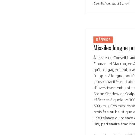
Les Echos du 31 mai
DÉFENSE
Missiles longue p
À l’issue du Conseil fra
Emmanuel Macron, en Al
qu’ils engageraient, « 
frappes à longue porté
leurs capacités militair
d'investissement, notam
Storm Shadow et Scalp, 
efficaces à quelque 300
600 km. « Ces missiles s
croisière ou balistique
une relance d'urgence 
Uni, partenaire traditi