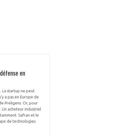
 défense en
l. La startup ne peut
 n’y a pas en Europe de
 de Preligens. Or, pour
. Un acheteur industriel
otamment. Safran et le
oupe de technologies