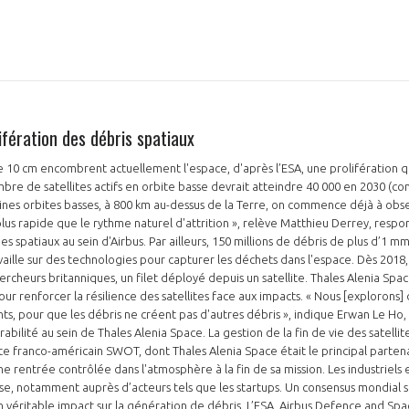
lifération des débris spatiaux
PAS ENCORE ADH
e 10 cm encombrent actuellement l'espace, d'après l’ESA, une prolifération q
VOUS ÊTES UN PROFESSIONN
mbre de satellites actifs en orbite basse devrait atteindre 40 000 en 2030 (co
taines orbites basses, à 800 km au-dessus de la Terre, on commence déjà à ob
lus rapide que le rythme naturel d'attrition », relève Matthieu Derrey, respon
nger et assurez la
Rejoignez une filière d’excellen
es spatiaux au sein d'Airbus. Par ailleurs, 150 millions de débris de plus d’1 m
ille sur des technologies pour capturer les déchets dans l'espace. Dès 2018,
 l’international
réseau au sein d’un écosystème
ercheurs britanniques, un filet déployé depuis un satellite. Thales Alenia Spa
ur renforcer la résilience des satellites face aux impacts. « Nous [explorons]
DEMANDE D’ADHÉSION
nts, pour que les débris ne créent pas d'autres débris », indique Erwan Le Ho
abilité au sein de Thales Alenia Space. La gestion de la fin de vie des satelli
llite franco-américain SWOT, dont Thales Alenia Space était le principal partenai
e rentrée contrôlée dans l'atmosphère à la fin de sa mission. Les industriels
e, notamment auprès d’acteurs tels que les startups. Un consensus mondial s
Avez-vous un statut de droit français ?
n véritable impact sur la génération de débris. L’ESA, Airbus Defence and Sp