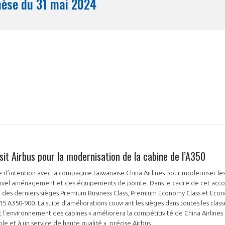
Synthèse du 31 mai 2024
Mois
isit Airbus pour la modernisation de la cabine de l’A350
re d’intention avec la compagnie taïwanaise China Airlines pour moderniser les
vel aménagement et des équipements de pointe. Dans le cadre de cet accor
ion des derniers sièges Premium Business Class, Premium Economy Class et Eco
e 15 A350-900. La suite d’améliorations couvrant les sièges dans toutes les class
t l’environnement des cabines « améliorera la compétitivité de China Airline
le et à un service de haute qualité », précise Airbus.