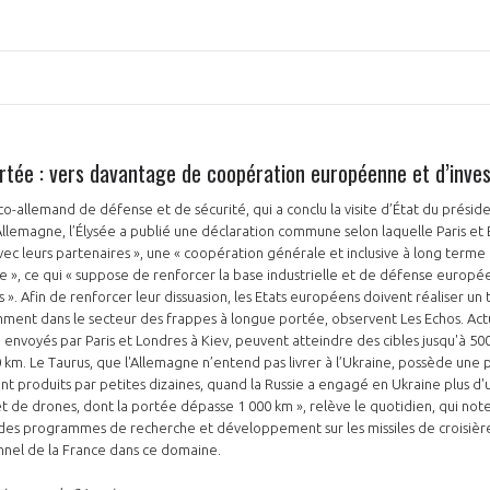
ortée : vers davantage de coopération européenne et d’inve
nco-allemand de défense et de sécurité, qui a conclu la visite d’État du présid
lemagne, l’Élysée a publié une déclaration commune selon laquelle Paris et 
avec leurs partenaires », une « coopération générale et inclusive à long term
e », ce qui « suppose de renforcer la base industrielle et de défense europ
es ». Afin de renforcer leur dissuasion, les Etats européens doivent réaliser un
ment dans le secteur des frappes à longue portée, observent Les Echos. Actu
envoyés par Paris et Londres à Kiev, peuvent atteindre des cibles jusqu'à 500
 km. Le Taurus, que l'Allemagne n’entend pas livrer à l’Ukraine, possède une
ont produits par petites dizaines, quand la Russie a engagé en Ukraine plus d'u
 et de drones, dont la portée dépasse 1 000 km », relève le quotidien, qui n
des programmes de recherche et développement sur les missiles de croisière
onnel de la France dans ce domaine.