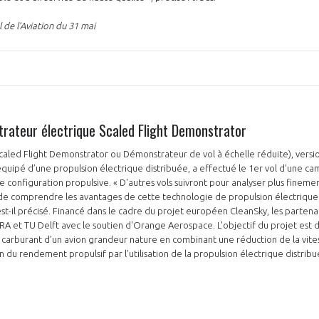
l de l’Aviation du 31 mai
trateur électrique Scaled Flight Demonstrator
Scaled Flight Demonstrator ou Démonstrateur de vol à échelle réduite), versi
quipé d’une propulsion électrique distribuée, a effectué le 1er vol d’une ca
e configuration propulsive. « D'autres vols suivront pour analyser plus fine
 de comprendre les avantages de cette technologie de propulsion électrique 
st-il précisé. Financé dans le cadre du projet européen CleanSky, les partena
IRA et TU Delft avec le soutien d'Orange Aerospace. L'objectif du projet est d
arburant d’un avion grandeur nature en combinant une réduction de la vites
n du rendement propulsif par l'utilisation de la propulsion électrique distribu