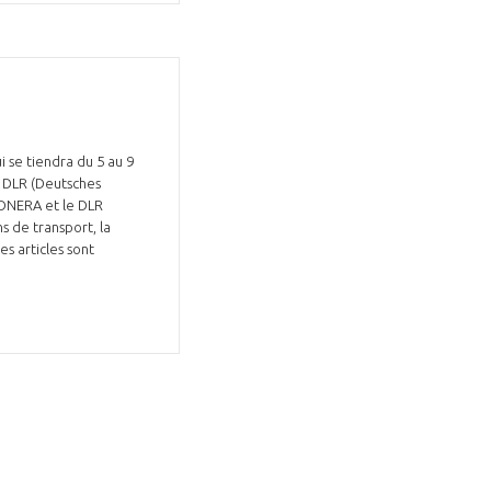
i se tiendra du 5 au 9
e DLR (Deutsches
’ONERA et le DLR
s de transport, la
s articles sont