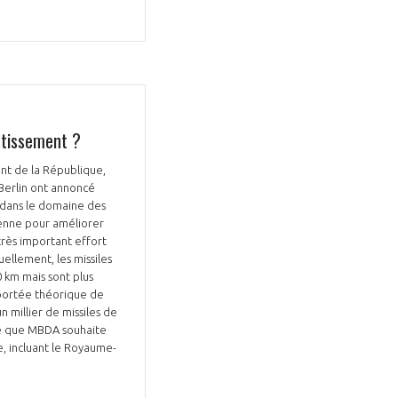
stissement ?
ent de la République,
Berlin ont annoncé
e dans le domaine des
éenne pour améliorer
 très important effort
ellement, les missiles
 km mais sont plus
 portée théorique de
n millier de missiles de
ote que MBDA souhaite
, incluant le Royaume-