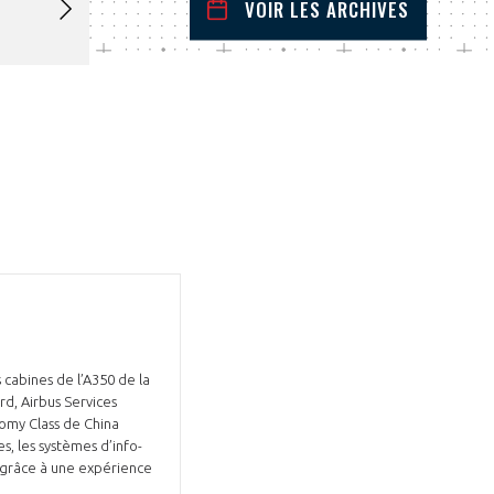
VOIR LES ARCHIVES
mai
2024
 Précédent
Mois Suivant
L
M
M
J
V
S
D
1
2
3
4
5
6
7
8
9
10
11
12
13
14
15
16
17
18
19
20
21
22
23
24
25
26
27
28
29
30
31
 cabines de l’A350 de la
d, Airbus Services
nomy Class de China
es, les systèmes d’info-
s grâce à une expérience