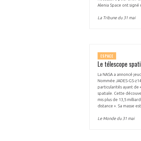
Alenia Space ont signé 
CONNEXION
La Tribune du 31 mai
ESPACE
Le télescope spati
La NASA a annoncé jeudi
Nommée JADES-GS-z14-0, 
particularités ayant de
spatiale. Cette découve
mis plus de 13,5 millia
distance ». Sa masse est
Le Monde du 31 mai