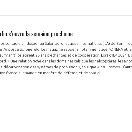
rlin s’ouvre la semaine prochaine
s consacre un dossier au Salon aéronautique international (ILA) de Berlin, qu
ter Airport à Schönefeld. Le magazine rappelle notamment que l’ONERA et l
aumfahrt) célèbrent 25 ans d’échanges et de coopération. Lors d’ILA 2024, L
rd. « Une relation riche dans les domaines tels que les hélicoptères, les avion
la décarbonation des systèmes de propulsion », souligne Air & Cosmos. D’autre
tion franco-allemande en matière de défense et de spatial.