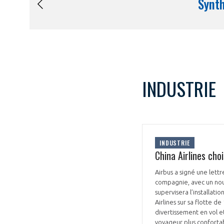
INDUSTRIE
INDUSTRIE
China Airlines cho
Airbus a signé une lett
compagnie, avec un nou
supervisera l’installat
Airlines sur sa flotte d
divertissement en vol e
voyageur plus confortab