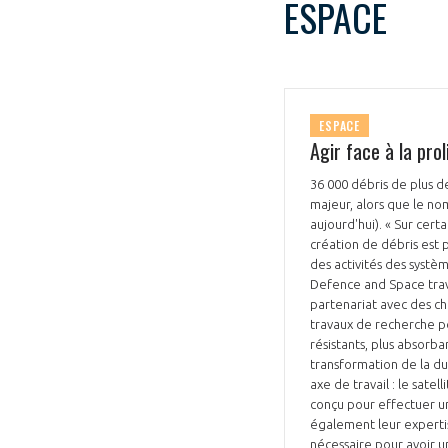
ESPACE
ESPACE
Agir face à la pro
VOUS ÊTES
36 000 débris de plus d
ADHÉRENTS
majeur, alors que le no
aujourd'hui). « Sur cer
création de débris est p
Développez votre activité à l’étra
des activités des systèm
Defence and Space trava
pérennité de votre entreprise à
partenariat avec des ch
travaux de recherche po
résistants, plus absorba
transformation de la dur
axe de travail : le sate
conçu pour effectuer un
également leur expertis
nécessaire pour avoir u