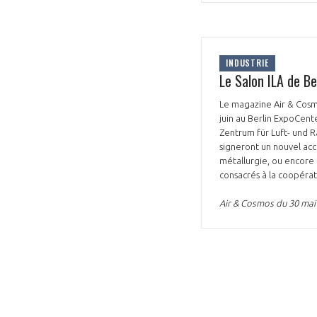
INDUSTRIE
Le Salon ILA de Be
Le magazine Air & Cosmo
juin au Berlin ExpoCen
Zentrum für Luft- und R
signeront un nouvel acco
métallurgie, ou encore 
consacrés à la coopéra
Air & Cosmos du 30 mai