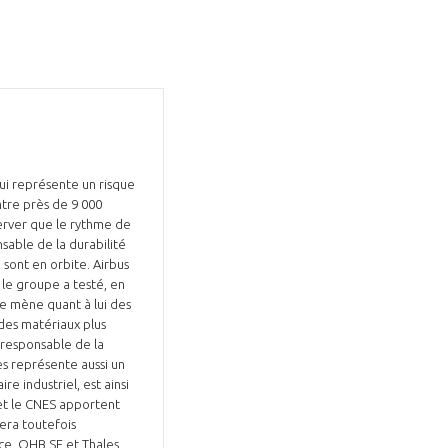
Fermer
la
ÉRENT ?
modale
Fermer
ui représente un risque
membre
la
EL DE LA FILIÈRE ?
ntre près de 9 000
modale
server que le rythme de
membre
sable de la durabilité
ce et développez votre
Apportez votre savoir-faire à la
m sont en orbite. Airbus
 le groupe a testé, en
 intégré et cohérent
défense de vos
ce mène quant à lui des
 des matériaux plus
, responsable de la
tes représente aussi un
re industriel, est ainsi
 et le CNES apportent
era toutefois
ace, OHB SE et Thales