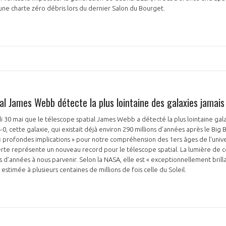
une charte zéro débris lors du dernier Salon du Bourget.
NON
OUI
Découvrez les avantages d'adhérer au 
al James Webb détecte la plus lointaine des galaxies jamai
données sectorielles, p
 30 mai que le télescope spatial James Webb a détecté la plus lointaine gal
cette galaxie, qui existait déjà environ 290 millions d’années après le Big
DEMANDE D’ADH
 « profondes implications » pour notre compréhension des 1ers âges de l’unive
rte représente un nouveau record pour le télescope spatial. La lumière de c
rds d’années à nous parvenir. Selon la NASA, elle est « exceptionnellement bri
 estimée à plusieurs centaines de millions de fois celle du Soleil.