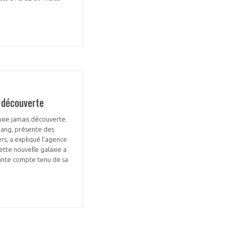
GIFAS. Rencontres, salons,
s découverte
rogrammes ...
axie jamais découverte.
 Bang, présente des
ÉSION
rs, a expliqué l’agence
ette nouvelle galaxie a
llante compte tenu de sa