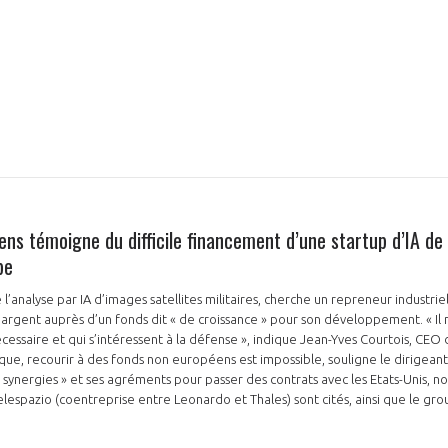
ens témoigne du difficile financement d’une startup d’IA de
pe
e l’analyse par IA d’images satellites militaires, cherche un repreneur industrie
 l’argent auprès d’un fonds dit « de croissance » pour son développement. « Il
nécessaire et qui s’intéressent à la défense », indique Jean-Yves Courtois, CEO
que, recourir à des fonds non européens est impossible, souligne le dirigeant
 synergies » et ses agréments pour passer des contrats avec les Etats-Unis, n
elespazio (coentreprise entre Leonardo et Thales) sont cités, ainsi que le gr