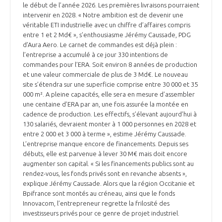
programmes ...
COMMISSIONS ET COMITÉS
le début de l’année 2026. Les premières livraisons pourraient
POURQUOI DEVENIR MEMBRE ?
L'OBSERVATOIRE
intervenir en 2028. « Notre ambition est de devenir une
LE MÉDIATEUR DE LA FILIÈRE AÉRONAUTIQUE ET SPATIALE
véritable ETI industrielle avec un chiffre d’affaires compris
DEMANDE D’ADHÉSION
entre 1 et 2 Md€ », s’enthousiasme Jérémy Caussade, PDG
MÉDIATION ET CHARTE D’ENGAGEMENT SUR LES RELATIONS ENTRE
d’Aura Aero. Le carnet de commandes est déjà plein :
CLIENTS ET FOURNISSEURS
l’entreprise a accumulé à ce jour 330 intentions de
CHIFFRES CLÉS
commandes pour l’ERA. Soit environ 8 années de production
et une valeur commerciale de plus de 3 Md€. Le nouveau
LA MÉDIATION AU-DELÀ DE LA FILIÈRE AÉRONAUTIQUE ET SPATIALE
site s’étendra sur une superficie comprise entre 30 000 et 35
LES ENJEUX
000 m². A pleine capacités, elle sera en mesure d’assembler
une centaine d’ERA par an, une fois assurée la montée en
PRENDRE CONTACT AVEC LE MÉDIATEUR DE LA FILIÈRE
cadence de production. Les effectifs, s’élevant aujourd’hui à
COMPÉTITIVITÉ
130 salariés, devraient monter à 1 000 personnes en 2028 et
LES PUBLICATIONS
entre 2 000 et 3 000 à terme », estime Jérémy Caussade.
L’entreprise manque encore de financements. Depuis ses
EMPLOI & FORMATION
débuts, elle est parvenue à lever 30 M€ mais doit encore
DOCUMENTS & BROCHURES
augmenter son capital. « Si les financements publics sont au
rendez-vous, les fonds privés sont en revanche absents »,
ENVIRONNEMENT
RAPPORTS D'ACTIVITÉS
explique Jérémy Caussade. Alors que la région Occitanie et
Bpifrance sont montés au créneau, ainsi que le fonds
Innovacom, l’entrepreneur regrette la frilosité des
INNOVATION
investisseurs privés pour ce genre de projet industriel.