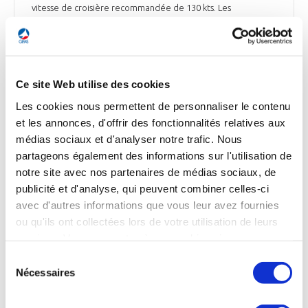
vitesse de croisière recommandée de 130 kts. Les
configurations de l'aménagement intérieur de l'ACH145
peuvent varier, avec de l'espace pour un maximum de 10
passagers avec un ou deux pilotes. Sa polyvalence a rendu le
H145 populaire auprès de la police et des agences
gouvernementales pour les opérations liées à l'usage public.
Ce site Web utilise des cookies
Ce sont les clients qui contribuent le plus à la liste d'attente.
À tout moment, sur le marché mondial, moins de 5 ACH145
Les cookies nous permettent de personnaliser le contenu
sont généralement disponibles, et une partie de ces ventes
et les annonces, d'offrir des fonctionnalités relatives aux
ont lieu hors marché. Un des points forts de l’ACH145 : la
médias sociaux et d'analyser notre trafic. Nous
plupart des exploitants trouvent que les tâches de
partageons également des informations sur l'utilisation de
maintenance, qu'elles soient liées au calendrier ou au temps
notre site avec nos partenaires de médias sociaux, de
de vol, sont accomplies lors des inspections annuelles
normales de 400 et 800 heures, laissant l'hélicoptère
publicité et d'analyse, qui peuvent combiner celles-ci
disponible pour l'exploitation le reste de l'année.
avec d'autres informations que vous leur avez fournies
ou qu'ils ont collectées lors de votre utilisation de leurs
Aviation Week du 1er mars
services. Vous consentez à nos cookies si vous
continuez à utiliser notre site Web.
Sélection
Nécessaires
du
consentement