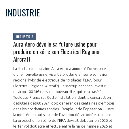
LE GIFAS
NON
OUI
mars
2023
Mois Précédent
Mois 
t
INDUSTRIE
Rejoignez une filière d’excellence et développez
L
M
M
J
V
S
D
 à
votre réseau au sein d’un écosystème intégré et
1
2
3
4
5
PRÉSENTATION
cohérent
6
7
8
9
10
11
12
INDUSTRIE
13
14
15
16
17
18
19
Aura Aero dévoile sa future usine pour
NOTRE VISION
ORGANISATION
20
21
22
23
24
25
26
produire en série son Electrical Regional
27
28
29
30
31
Aircraft
NOS MISSIONS
LE CONSEIL DU GIFAS
FONCTIONNEMENT
La startup toulousaine Aura Aero a annoncé l’ouverture
d’une nouvelle usine, visant à produire en série son avion
NOTRE HISTOIRE
L’ÉQUIPE DU GIFAS
régional hybride électrique de 19 places, l’ERA (pour
GEADS
ACCOMPAGNEMENT DE NOS ADHÉRENTS
Electrical Regional Aircraft). La startup annonce investir
environ 100 M€ dans ce nouveau site, qui sera basé à
NOS RÉSEAUX À L'INTERNATIONAL
Toulouse-Francazal. Cette installation, dont la construction
COMITÉ AERO PME
LES PROGRAMMES DU GIFAS
débutera début 2024, doit générer des centaines d’emplois
LA MÉDIATION
dans les prochaines années. L’ampleur de l’opération illustre
Découvrez les avantages d'adhérer au GIFAS.
la montée en puissance de l’aviation décarbonée tricolore.
STARTAIR
UN ÉCOSYSTÈME INTÉGRÉ ET COHÉRENT
La production en série de l’ERA devrait débuter en 2026 et
LA MÉDIATION DANS LA FILIÈRE AÉRONAUTIQUE ET SPATIALE
Rencontres, salons, données sectorielles,
LE SALON DU BOURGET
le 1er vol doit être effectué entre la fin de l’année 2025 et