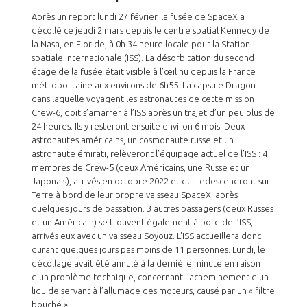
Après un report lundi 27 février, la fusée de SpaceX a
décollé ce jeudi 2 mars depuis le centre spatial Kennedy de
la Nasa, en Floride, à 0h 34 heure locale pour la Station
spatiale internationale (ISS). La désorbitation du second
étage de la fusée était visible à l’œil nu depuis la France
métropolitaine aux environs de 6h55. La capsule Dragon
dans laquelle voyagent les astronautes de cette mission
Crew-6, doit s’amarrer à l’ISS après un trajet d’un peu plus de
24 heures. Ils y resteront ensuite environ 6 mois. Deux
astronautes américains, un cosmonaute russe et un
astronaute émirati, relèveront l’équipage actuel de l’ISS : 4
membres de Crew-5 (deux Américains, une Russe et un
Japonais), arrivés en octobre 2022 et qui redescendront sur
Terre à bord de leur propre vaisseau SpaceX, après
quelques jours de passation. 3 autres passagers (deux Russes
et un Américain) se trouvent également à bord de l’ISS,
arrivés eux avec un vaisseau Soyouz. L’ISS accueillera donc
durant quelques jours pas moins de 11 personnes. Lundi, le
décollage avait été annulé à la dernière minute en raison
d’un problème technique, concernant l’acheminement d’un
liquide servant à l’allumage des moteurs, causé par un « filtre
bouché ».