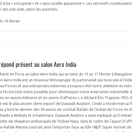
nt-à-lui « octogonal » et « sans nacelle apparente ». Les aéronefs constituaie
 des vols civils, selon les autorités.
u 14 février
répond présent au salon Aero India
ésent en force au salon Aero India qui se tient du 13 au 17 février à Bangalore
lon Aero India est un nouveau témoignage du partenariat qui nous unis à l'Inde
 aux Forces et aux entreprises indiennes a toujours été notre ambition et not
s ferons tout notre possible pour développer notre empreinte industrielle d
ins en avions militaires et en avions d'affaires », a déclaré Éric Trappier, PDG 
e est le plus ancien client export de Dassault Aviation. L'Inde a modernisé sa
çais a livré le dernier des 36 avions de combat Rafale de l'Indian Air Force mi
sés à Ambala et à Hashimara. Dassault Aviation a aussi expliqué qu'il restait
otte de chasseurs embarqués de l'Indian Navy, dans le cadre de l'appel d'offr
 Rafale Marine pourrait ainsi l'emporter face au F/A-18E/F Super Hornet de 