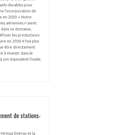
ants durables pour
re l’incorporation de
e en 2030. « Notre
ies aériennes n’aient
ce dans ce domaine,
néficier les producteurs
ire en 2030 4 fois plus
isse être directement
 à investir dans le
 son équivalent fossile.
ement de stations-
 Hiringa Energy et la