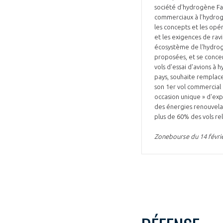
société d'hydrogène Fab
commerciaux à l'hydrogè
les concepts et les opé
et les exigences de ravitaillement dans les aéroport
écosystème de l'hydrogè
proposées, et se concen
vols d'essai d'avions à
pays, souhaite remplace
son 1er vol commercial
occasion unique » d'exp
des énergies renouvelab
plus de 60% des vols re
Zonebourse du 14 févri