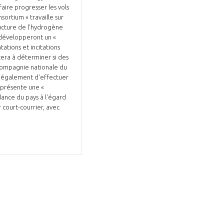
aire progresser les vols
ortium » travaille sur
ructure de l'hydrogène
ations et incitations
tera à déterminer si des
 compagnie nationale du
t également d'effectuer
eprésente une «
dance du pays à l'égard
 court-courrier, avec