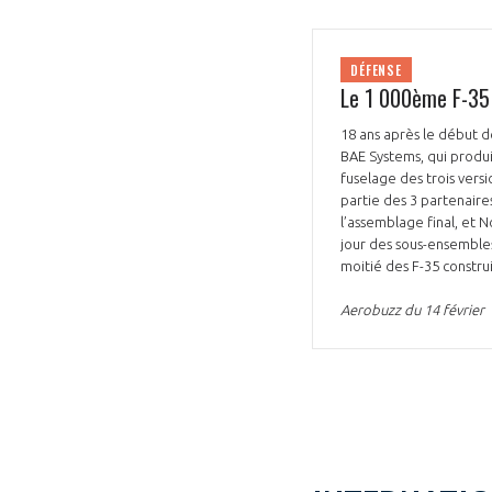
CONNEXION
DÉFENSE
Le 1 000ème F-35 
18 ans après le début 
BAE Systems, qui produi
fuselage des trois vers
partie des 3 partenair
l’assemblage final, et 
jour des sous-ensembles
moitié des F-35 construi
Aerobuzz du 14 février