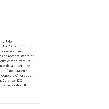
Fermer
la
ÉRENT ?
pement de
modale
Fermer
mbat Aérien Futur). En
membre
la
EL DE LA FILIÈRE ?
ppe des éléments
modale
membre
ens de reconnaissance et
sieurs démonstrateurs
ce et développez votre
Apportez votre savoir-faire à la
ante de la plateforme.
 intégré et cohérent
défense de vos
s de démonstrateurs
on générale d'Indra pour
hl Defence, ESG
de démonstration 1b.