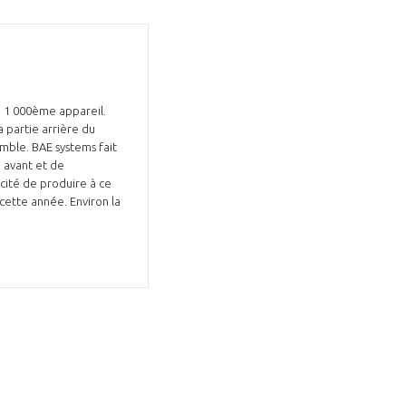
u 1 000ème appareil.
 partie arrière du
emble. BAE systems fait
GIFAS. Rencontres, salons,
 avant et de
cité de produire à ce
rogrammes ...
cette année. Environ la
ÉSION