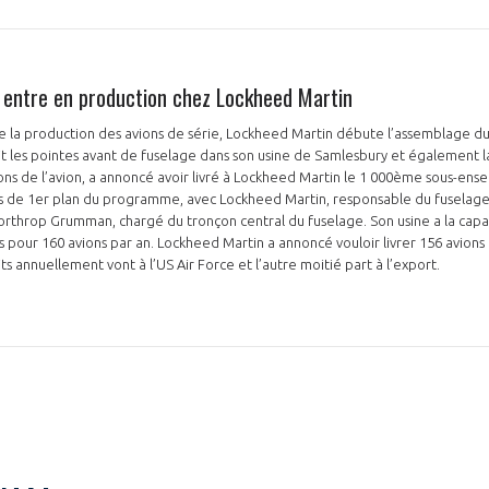
entre en production chez Lockheed Martin
NON
OUI
de la production des avions de série, Lockheed Martin débute l’assemblage d
t les pointes avant de fuselage dans son usine de Samlesbury et également la
ions de l’avion, a annoncé avoir livré à Lockheed Martin le 1 000ème sous-ens
Découvrez les avantages d'adhérer au 
es de 1er plan du programme, avec Lockheed Martin, responsable du fuselage
Northrop Grumman, chargé du tronçon central du fuselage. Son usine a la capa
données sectorielles, p
 pour 160 avions par an. Lockheed Martin a annoncé vouloir livrer 156 avions 
ts annuellement vont à l’US Air Force et l’autre moitié part à l’export.
DEMANDE D’ADH