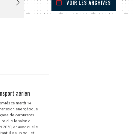
VOIR LES ARCHIVES
février
2023
 Précédent
Mois Suivant
L
M
M
J
V
S
D
1
2
3
4
5
6
7
8
9
10
11
12
13
14
15
16
17
18
19
20
21
22
23
24
25
26
27
28
nsport aérien
onviés ce mardi 14
Transition énergétique
nçaise de carburants
re d’ici le salon du
i 2030, et avec quelle
nt, il y a un goulet