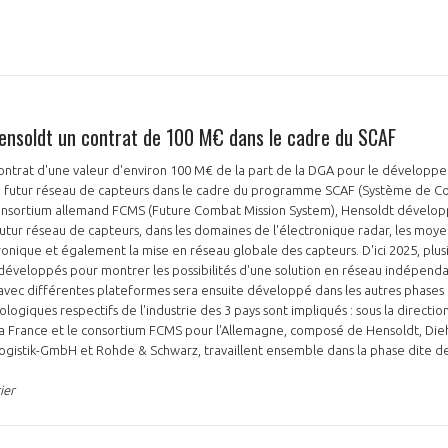
Hensoldt un contrat de 100 M€ dans le cadre du SCAF
PAS ENCORE ADH
ontrat d'une valeur d'environ 100 M€ de la part de la DGA pour le dévelop
 futur réseau de capteurs dans le cadre du programme SCAF (Système de Co
VOUS ÊTES UN PROFESSIONN
nsortium allemand FCMS (Future Combat Mission System), Hensoldt dévelo
futur réseau de capteurs, dans les domaines de l'électronique radar, les moy
ronique et également la mise en réseau globale des capteurs. D'ici 2025, plu
nger et assurez la
Rejoignez une filière d’excellen
développés pour montrer les possibilités d'une solution en réseau indépend
 l’international
réseau au sein d’un écosystème
avec différentes plateformes sera ensuite développé dans les autres phase
logiques respectifs de l'industrie des 3 pays sont impliqués : sous la directi
DEMANDE D’ADHÉSION
 la France et le consortium FCMS pour l'Allemagne, composé de Hensoldt, Die
Logistik-GmbH et Rohde & Schwarz, travaillent ensemble dans la phase dite 
ier
Avez-vous un statut de droit français ?