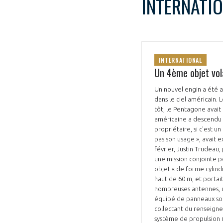
INTERNATI
INTERNATIONAL
Un 4ème objet vol
Un nouvel engin a été a
dans le ciel américain. L
tôt, le Pentagone avait 
américaine a descendu un
propriétaire, si c'est u
pas son usage », avait e
février, Justin Trudeau
une mission conjointe po
objet « de forme cylindri
haut de 60 m, et portait
nombreuses antennes, u
équipé de panneaux sola
collectant du renseignem
système de propulsion n