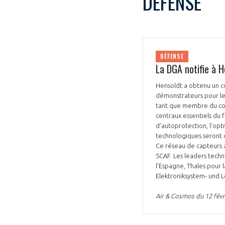
DÉFENSE
DÉFENSE
La DGA notifie à 
VOUS ÊTES
Hensoldt a obtenu un c
démonstrateurs pour le
ADHÉRENTS
tant que membre du co
centraux essentiels du 
d'autoprotection, l'opt
Développez votre activité à l’étra
technologiques seront 
pérennité de votre entreprise à
Ce réseau de capteurs 
SCAF. Les leaders techno
l’Espagne, Thales pour
Elektroniksystem- und 
Air & Cosmos du 12 févr