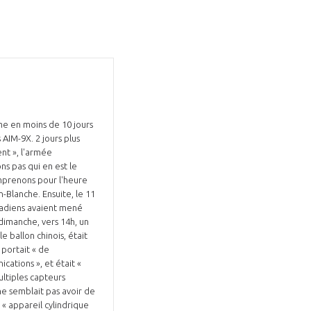
me en moins de 10 jours
 AIM-9X. 2 jours plus
ent », l'armée
ns pas qui en est le
comprenons pour l'heure
-Blanche. Ensuite, le 11
anadiens avaient mené
 dimanche, vers 14h, un
le ballon chinois, était
 portait « de
ations », et était «
ltiples capteurs
 ne semblait pas avoir de
« appareil cylindrique