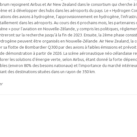
rum rejoignent Airbus et Air New Zealand dans le consortium qui cherche à f
ne et à développer des hubs dans les aéroports du pays. Le « Hydrogen Cons
rations des avions à hydrogène, l'approvisionnement en hydrogène, l'infrast
s. Au cours des 6 prochains mois, les partenaires développeront un «
ne » pour l'aviation en Nouvelle-Zélande, y compris les politiques, réglement
treront sur la recherche jusqu'à la fin de 2023. Ensuite, la 2ème phase consis
 hydrogène peuvent être organisés en Nouvelle-Zélande. Air New Zealand, la
r sa flotte de Bombardier Q300 par des avions à faibles émissions et prévoi
 de démonstration à partir de 2026. La scène aéronautique néo-zélandaise r
lorer les solutions d'énergie verte, selon Airbus, étant donné la forte dépen
les (environ 80% des besoins nationaux) et l'importance du marché intérieur
liant des destinations situées dans un rayon de 350 km.
er