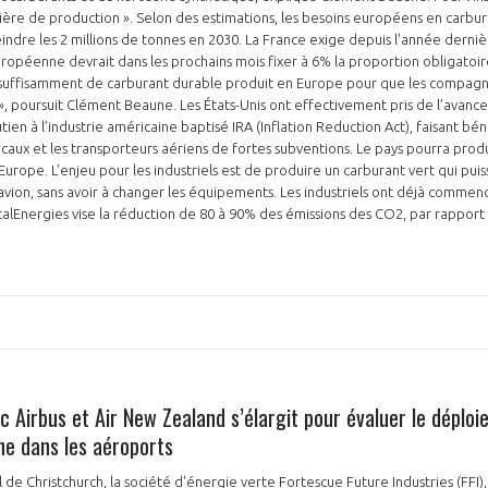
ère de production ». Selon des estimations, les besoins européens en carbur
eindre les 2 millions de tonnes en 2030. La France exige depuis l’année derniè
ropéenne devrait dans les prochains mois fixer à 6% la proportion obligatoir
oir suffisamment de carburant durable produit en Europe pour que les compagn
rs », poursuit Clément Beaune. Les États-Unis ont effectivement pris de l’avan
tien à l’industrie américaine baptisé IRA (Inflation Reduction Act), faisant bé
caux et les transporteurs aériens de fortes subventions. Le pays pourra produ
Europe. L’enjeu pour les industriels est de produire un carburant vert qui pu
avion, sans avoir à changer les équipements. Les industriels ont déjà commencé
alEnergies vise la réduction de 80 à 90% des émissions des CO2, par rapport à
 Airbus et Air New Zealand s’élargit pour évaluer le déploi
ne dans les aéroports
 de Christchurch, la société d'énergie verte Fortescue Future Industries (FFI),