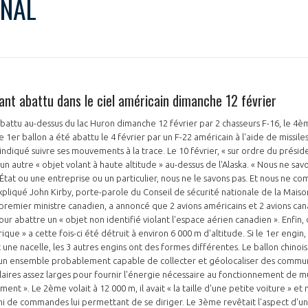
ONAL
ant abattu dans le ciel américain dimanche 12 février
battu au-dessus du lac Huron dimanche 12 février par 2 chasseurs F-16, le 4è
e 1er ballon a été abattu le 4 février par un F-22 américain à l'aide de missiles
indiqué suivre ses mouvements à la trace. Le 10 février, « sur ordre du présid
 autre « objet volant à haute altitude » au-dessus de l'Alaska. « Nous ne savo
n État ou une entreprise ou un particulier, nous ne le savons pas. Et nous ne 
xpliqué John Kirby, porte-parole du Conseil de sécurité nationale de la Maison
, premier ministre canadien, a annoncé que 2 avions américains et 2 avions c
ur abattre un « objet non identifié violant l'espace aérien canadien ». Enfin,
que » a cette fois-ci été détruit à environ 6 000 m d'altitude. Si le 1er engin, 
 une nacelle, les 3 autres engins ont des formes différentes. Le ballon chinois
n ensemble probablement capable de collecter et géolocaliser des communic
ires assez larges pour fournir l'énergie nécessaire au fonctionnement de mu
ent ». Le 2ème volait à 12 000 m, il avait « la taille d'une petite voiture » et
i de commandes lui permettant de se diriger. Le 3ème revêtait l'aspect d'un 