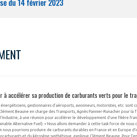
Synthèse du 14 février 2023
Mois
MENT
r à accélérer sa production de carburants verts pour le tra
nergéticiens, gestionnaires d’aéroports, avionneurs, motoristes, etc. sont c
, Clément Beaune en charge des Transports, Agnès Pannier-Runacher pour la 
l’Industrie, à une réunion pour accélérer le développement d’une filière fra
ainable Alternative Fuel). « Nous allons demander à cette task force de nous di
 nous pourrions produire de carburants durables en France et en Europe d’ic
iocarburants et du kérosène synthétique, explique Clément Beaune. Pour l’insta