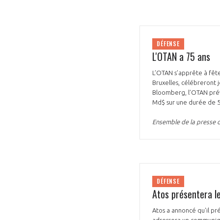
DÉFENSE
L'OTAN a 75 ans
L’OTAN s’apprête à fêter
Bruxelles, célébreront j
Bloomberg, l’OTAN prévo
Md$ sur une durée de 5
Ensemble de la presse du
DÉFENSE
Atos présentera le
Atos a annoncé qu'il pr
adressera un communiqué