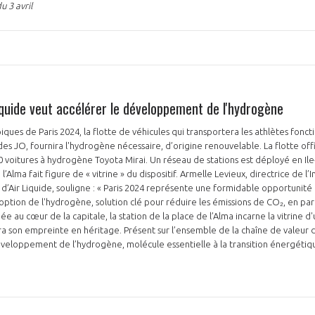
 3 avril
iquide veut accélérer le développement de l'hydrogène
ques de Paris 2024, la flotte de véhicules qui transportera les athlètes fonc
des JO, fournira l'hydrogène nécessaire, d’origine renouvelable. La flotte offi
oitures à hydrogène Toyota Mirai. Un réseau de stations est déployé en Ile-
 l’Alma fait figure de « vitrine » du dispositif. Armelle Levieux, directrice de l
 d’Air Liquide, souligne : « Paris 2024 représente une formidable opportunité 
tion de l'hydrogène, solution clé pour réduire les émissions de CO₂, en part
uée au cœur de la capitale, la station de la place de l’Alma incarne la vitrine d'
era son empreinte en héritage. Présent sur l’ensemble de la chaîne de valeur 
veloppement de l’hydrogène, molécule essentielle à la transition énergétiq