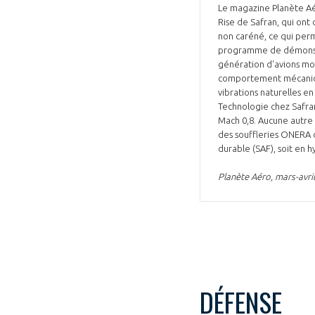
Le magazine Planète Aé
CONNEXION
Rise de Safran, qui ont
non caréné, ce qui perme
programme de démonstra
génération d'avions moye
comportement mécanique 
vibrations naturelles en
Technologie chez Safran
Mach 0,8. Aucune autre 
des souffleries ONERA d
durable (SAF), soit en 
Planète Aéro, mars-avri
DÉFENSE