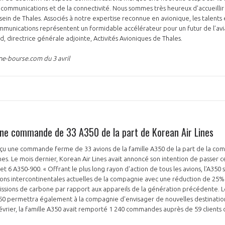
 communications et de la connectivité. Nous sommes très heureux d'accueillir 
sein de Thales. Associés à notre expertise reconnue en avionique, les talents 
nications représentent un formidable accélérateur pour un futur de l’aviat
d, directrice générale adjointe, Activités Avioniques de Thales.
one-bourse.com du 3 avril
e une commande de 33 A350 de la part de Korean Air Lines
eçu une commande ferme de 33 avions de la famille A350 de la part de la co
es. Le mois dernier, Korean Air Lines avait annoncé son intention de passer
t 6 A350-900. « Offrant le plus long rayon d'action de tous les avions, l'A350
aisons intercontinentales actuelles de la compagnie avec une réduction de 2
ssions de carbone par rapport aux appareils de la génération précédente. L
50 permettra également à la compagnie d'envisager de nouvelles destinations
n février, la famille A350 avait remporté 1 240 commandes auprès de 59 client