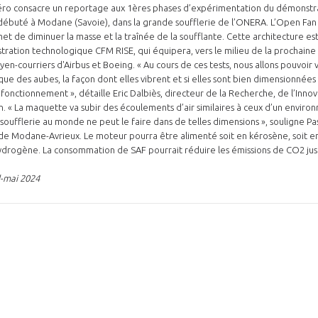
ro consacre un reportage aux 1ères phases d’expérimentation du démonstr
 débuté à Modane (Savoie), dans la grande soufflerie de l’ONERA. L’Open Fan
t de diminuer la masse et la traînée de la soufflante. Cette architecture est 
tion technologique CFM RISE, qui équipera, vers le milieu de la prochaine 
n-courriers d'Airbus et Boeing. « Au cours de ces tests, nous allons pouvoir v
NON
OUI
des aubes, la façon dont elles vibrent et si elles sont bien dimensionnées a
 fonctionnement », détaille Eric Dalbiès, directeur de la Recherche, de l’Innov
. « La maquette va subir des écoulements d’air similaires à ceux d’un environ
soufflerie au monde ne peut le faire dans de telles dimensions », souligne Pas
Découvrez les avantages d'adhérer au 
e Modane-Avrieux. Le moteur pourra être alimenté soit en kérosène, soit en
données sectorielles, p
hydrogène. La consommation de SAF pourrait réduire les émissions de CO2 jus
l-mai 2024
DEMANDE D’ADH