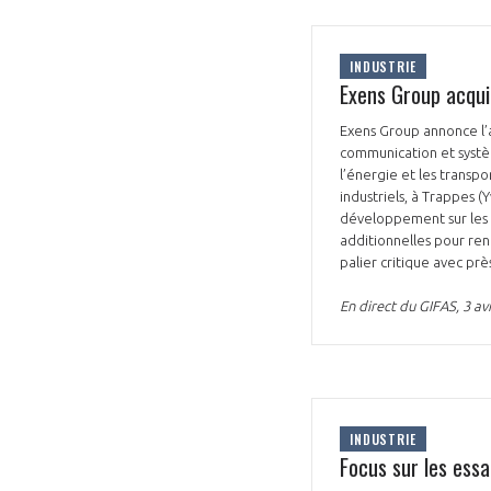
INDUSTRIE
Exens Group acqu
Exens Group annonce l’
communication et systè
l’énergie et les transp
VOUS ÊTES
industriels, à Trappes 
développement sur les 
ADHÉRENTS
additionnelles pour ren
palier critique avec pr
Développez votre activité à l’étra
En direct du GIFAS, 3 avr
pérennité de votre entreprise à
INDUSTRIE
Focus sur les essa