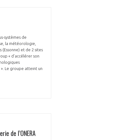
ous-systèmes de
Fermer
e, la météorologie,
la
 (Essonne) et de 2 sites
ÉRENT ?
modale
Fermer
roup « d’accélérer son
membre
la
hnologiques
EL DE LA FILIÈRE ?
modale
 ». Le groupe atteint un
membre
ce et développez votre
Apportez votre savoir-faire à la
 intégré et cohérent
défense de vos
erie de l’ONERA