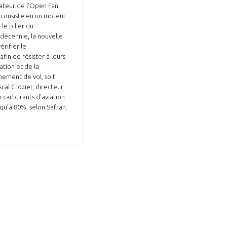
ateur de l’Open Fan
 consiste en un moteur
le pilier du
décennie, la nouvelle
érifier le
fin de résister à leurs
ation et de la
nement de vol, soit
cal Crozier, directeur
GIFAS. Rencontres, salons,
 carburants d’aviation
rogrammes ...
qu’à 80%, selon Safran.
ÉSION