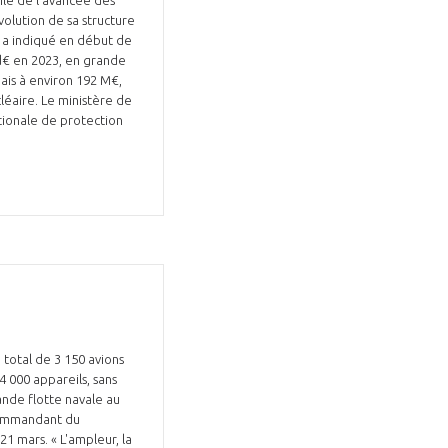
volution de sa structure
s a indiqué en début de
d€ en 2023, en grande
mais à environ 192 M€,
léaire. Le ministère de
tionale de protection
 total de 3 150 avions
 000 appareils, sans
ande flotte navale au
 commandant du
 mars. « L'ampleur, la