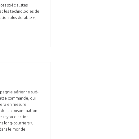
ces spécialistes
et les technologies de
ion plus durable »,
mpagnie aérienne sud-
 cette commande, qui
 sera en mesure
5% de la consommation
e rayon d'action
 long-courriers »,
s dans le monde.