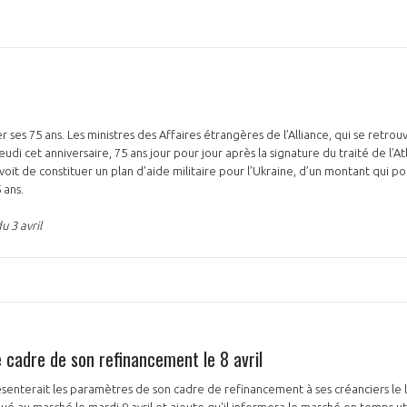
 ses 75 ans. Les ministres des Affaires étrangères de l’Alliance, qui se retro
eudi cet anniversaire, 75 ans jour pour jour après la signature du traité de l’A
it de constituer un plan d’aide militaire pour l’Ukraine, d’un montant qui po
 ans.
 3 avril
 cadre de son refinancement le 8 avril
ésenterait les paramètres de son cadre de refinancement à ses créanciers le l
 au marché le mardi 9 avril et ajoute qu'il informera le marché en temps ut