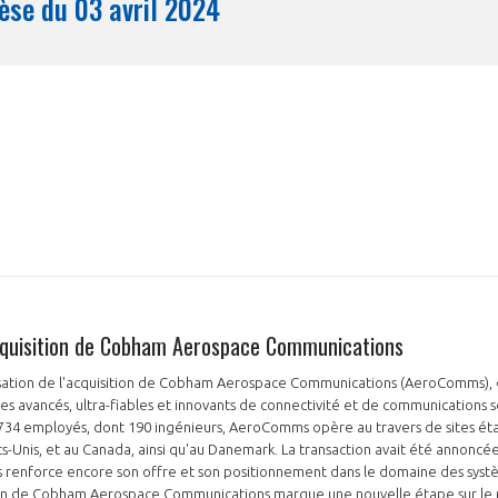
Synthèse du 03 avril 2024
Mois
'acquisition de Cobham Aerospace Communications
lisation de l'acquisition de Cobham Aerospace Communications (AeroComms), «
s avancés, ultra-fiables et innovants de connectivité et de communications s
 734 employés, dont 190 ingénieurs, AeroComms opère au travers de sites éta
s-Unis, et au Canada, ainsi qu'au Danemark. La transaction avait été annoncée 
es renforce encore son offre et son positionnement dans le domaine des sys
tion de Cobham Aerospace Communications marque une nouvelle étape sur le m