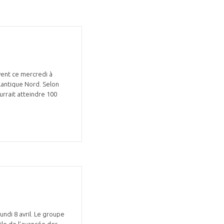
uvent ce mercredi à
tlantique Nord. Selon
urrait atteindre 100
undi 8 avril. Le groupe
ile de l'avancée des