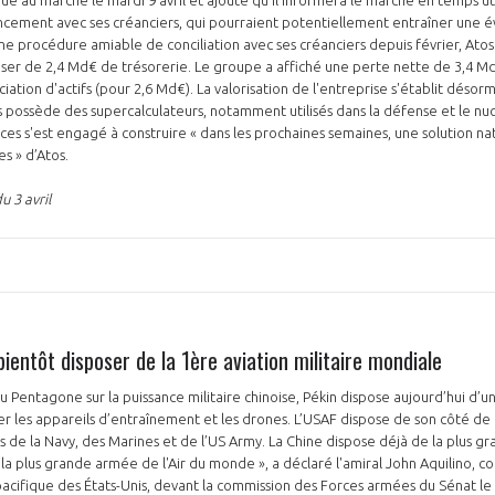
nancement avec ses créanciers, qui pourraient potentiellement entraîner une é
une procédure amiable de conciliation avec ses créanciers depuis février, Ato
ser de 2,4 Md€ de trésorerie. Le groupe a affiché une perte nette de 3,4 M
ation d'actifs (pour 2,6 Md€). La valorisation de l'entreprise s'établit désor
s possède des supercalculateurs, notamment utilisés dans la défense et le nuc
ces s'est engagé à construire « dans les prochaines semaines, une solution na
es » d’Atos.
 3 avril
bientôt disposer de la 1ère aviation militaire mondiale
 Pentagone sur la puissance militaire chinoise, Pékin dispose aujourd’hui d’un
 les appareils d’entraînement et les drones. L’USAF dispose de son côté de 4
s de la Navy, des Marines et de l’US Army. La Chine dispose déjà de la plus gr
la plus grande armée de l'Air du monde », a déclaré l'amiral John Aquilino,
fique des États-Unis, devant la commission des Forces armées du Sénat le 21