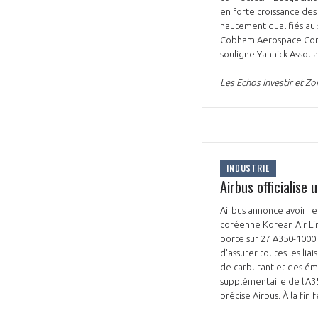
en forte croissance des
hautement qualifiés au 
Cobham Aerospace Commu
souligne Yannick Assoua
Les Echos Investir et Z
INDUSTRIE
Airbus officialis
Airbus annonce avoir r
coréenne Korean Air Lin
porte sur 27 A350-1000 e
d'assurer toutes les li
de carburant et des émi
supplémentaire de l'A3
précise Airbus. À la fi