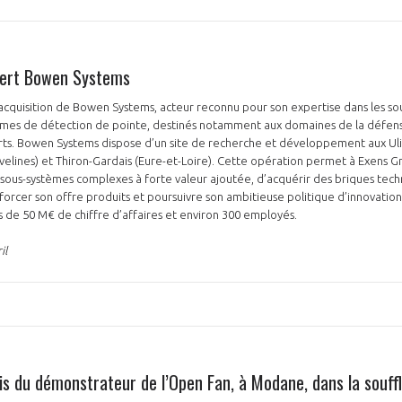
iert Bowen Systems
acquisition de Bowen Systems, acteur reconnu pour son expertise dans les s
mes de détection de pointe, destinés notamment aux domaines de la défens
orts. Bowen Systems dispose d’un site de recherche et développement aux Ulis
PAS ENCORE ADH
(Yvelines) et Thiron-Gardais (Eure-et-Loire). Cette opération permet à Exens G
sous-systèmes complexes à forte valeur ajoutée, d’acquérir des briques tec
VOUS ÊTES UN PROFESSIONN
forcer son offre produits et poursuivre son ambitieuse politique d’innovation
ès de 50 M€ de chiffre d’affaires et environ 300 employés.
nger et assurez la
Rejoignez une filière d’excellen
il
 l’international
réseau au sein d’un écosystème
DEMANDE D’ADHÉSION
is du démonstrateur de l’Open Fan, à Modane, dans la souffl
Avez-vous un statut de droit français ?