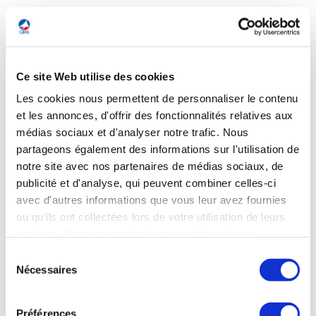
INDUSTRIE
Ce site Web utilise des cookies
Les cookies nous permettent de personnaliser le contenu
INDUSTRIE
et les annonces, d'offrir des fonctionnalités relatives aux
Embraer en plein essor face à Airbus et Boeing
médias sociaux et d'analyser notre trafic. Nous
partageons également des informations sur l'utilisation de
Le constructeur brésilien Embraer a annoncé un bénéfice
notre site avec nos partenaires de médias sociaux, de
net de 437 M€ en 2024, soit 8 fois plus qu’en 2023,
publicité et d'analyse, qui peuvent combiner celles-ci
notamment grâce à une diversification réussie et une belle
performance industrielle. Il a livré au total 206 appareils
avec d'autres informations que vous leur avez fournies
(+14%), dont 130 jets d’affaires et 73 commerciaux. Embraer
ou qu'ils ont collectées lors de votre utilisation de leurs
vise désormais une expansion en Europe avec son appareil
services. Vous consentez à nos cookies si vous
militaire C-390 et investit également dans des avions
continuez à utiliser notre site Web.
électriques et à hydrogène. Il envisage aussi une entrée sur
Sélection
le marché des moyen-courriers, avec pour objectif de défier
Nécessaires
du
Airbus* et Boeing.
consentement
Le Monde du 1er mars
Préférences