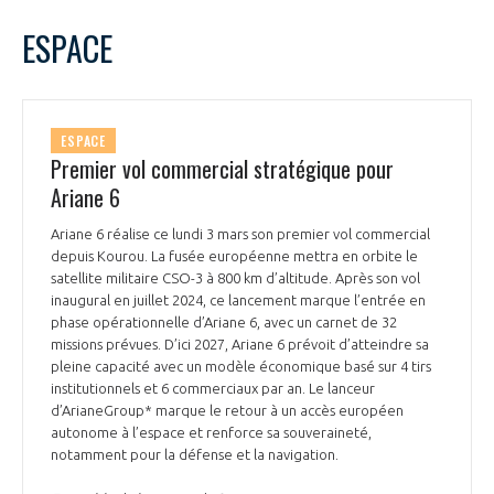
LE GIFAS
NON
OUI
mars
2025
Mois Précédent
Mois 
t
ESPACE
Rejoignez une filière d’excellence et développez
L
M
M
J
V
S
D
 à
votre réseau au sein d’un écosystème intégré et
1
2
PRÉSENTATION
cohérent
3
4
5
6
7
8
9
ESPACE
10
11
12
13
14
15
16
Premier vol commercial stratégique pour
NOTRE VISION
ORGANISATION
17
18
19
20
21
22
23
Ariane 6
24
25
26
27
28
29
30
NOS MISSIONS
Ariane 6 réalise ce lundi 3 mars son premier vol commercial
31
LE CONSEIL DU GIFAS
FONCTIONNEMENT
depuis Kourou. La fusée européenne mettra en orbite le
satellite militaire CSO-3 à 800 km d’altitude. Après son vol
NOTRE HISTOIRE
inaugural en juillet 2024, ce lancement marque l’entrée en
L’ÉQUIPE DU GIFAS
GEADS
phase opérationnelle d’Ariane 6, avec un carnet de 32
ACCOMPAGNEMENT DE NOS ADHÉRENTS
missions prévues. D’ici 2027, Ariane 6 prévoit d’atteindre sa
pleine capacité avec un modèle économique basé sur 4 tirs
NOS RÉSEAUX À L'INTERNATIONAL
COMITÉ AERO PME
institutionnels et 6 commerciaux par an. Le lanceur
LES PROGRAMMES DU GIFAS
LA MÉDIATION
d’ArianeGroup* marque le retour à un accès européen
autonome à l’espace et renforce sa souveraineté,
Découvrez les avantages d'adhérer au GIFAS.
STARTAIR
UN ÉCOSYSTÈME INTÉGRÉ ET COHÉRENT
notamment pour la défense et la navigation.
LA MÉDIATION DANS LA FILIÈRE AÉRONAUTIQUE ET SPATIALE
Rencontres, salons, données sectorielles,
LE SALON DU BOURGET