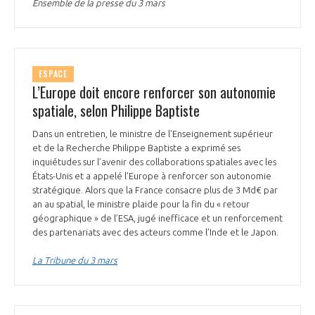
programmes ...
Ensemble de la presse du 3 mars
COMMISSIONS ET COMITÉS
POURQUOI DEVENIR MEMBRE ?
L'OBSERVATOIRE
LE MÉDIATEUR DE LA FILIÈRE AÉRONAUTIQUE ET SPATIALE
DEMANDE D’ADHÉSION
MÉDIATION ET CHARTE D’ENGAGEMENT SUR LES RELATIONS ENTRE
ESPACE
CLIENTS ET FOURNISSEURS
CHIFFRES CLÉS
L’Europe doit encore renforcer son autonomie
spatiale, selon Philippe Baptiste
LA MÉDIATION AU-DELÀ DE LA FILIÈRE AÉRONAUTIQUE ET SPATIALE
LES ENJEUX
Dans un entretien, le ministre de l’Enseignement supérieur
et de la Recherche Philippe Baptiste a exprimé ses
PRENDRE CONTACT AVEC LE MÉDIATEUR DE LA FILIÈRE
inquiétudes sur l’avenir des collaborations spatiales avec les
COMPÉTITIVITÉ
États-Unis et a appelé l’Europe à renforcer son autonomie
LES PUBLICATIONS
stratégique. Alors que la France consacre plus de 3 Md€ par
an au spatial, le ministre plaide pour la fin du « retour
EMPLOI & FORMATION
géographique » de l’ESA, jugé inefficace et un renforcement
DOCUMENTS & BROCHURES
des partenariats avec des acteurs comme l’Inde et le Japon.
ENVIRONNEMENT
RAPPORTS D'ACTIVITÉS
La Tribune du 3 mars
INNOVATION