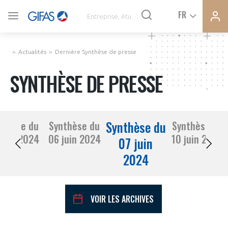
Ferme
Ferme
FR
VOUS ÊTES ADHÉRENTS
la
la
modal
modal
memb
memb
Actualités
Dernière Synthèse de presse
ACTUALITÉS
SYNTHÈSE DE PRESSE
À LA UNE
Synthèse du
nthèse du
Synthèse du
Synthèse du
DEMANDE D’ADHÉSION
05 juin 2024
06 juin 2024
10 juin 2024
SYNTHÈSE DE PRESSE
07 juin
2024
CONNEXION
AGENDA
Avez-vous un statut de droit français ?
VOIR LES ARCHIVES
PAS ENCORE ADHÉRENT ?
COMMUNIQUÉS DE PRESSE
VOUS ÊTES UN PROFESSIONNEL DE LA FILIÈRE ?