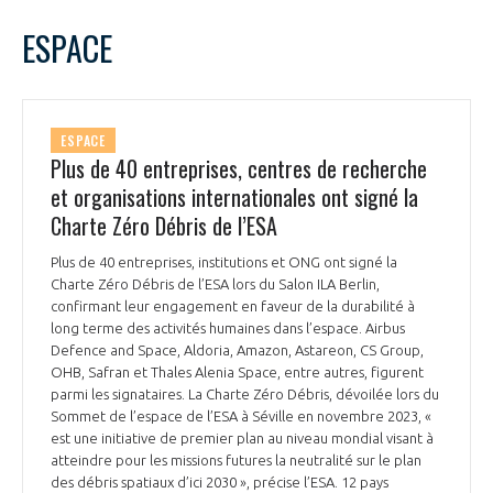
LE GIFAS
NON
OUI
juin
2024
Mois Précédent
Mois 
t
ESPACE
Rejoignez une filière d’excellence et développez
L
M
M
J
V
S
D
 à
votre réseau au sein d’un écosystème intégré et
1
2
PRÉSENTATION
cohérent
3
4
5
6
7
8
9
ESPACE
10
11
12
13
14
15
16
Plus de 40 entreprises, centres de recherche
NOTRE VISION
ORGANISATION
17
18
19
20
21
22
23
et organisations internationales ont signé la
24
25
26
27
28
29
30
Charte Zéro Débris de l’ESA
NOS MISSIONS
LE CONSEIL DU GIFAS
FONCTIONNEMENT
Plus de 40 entreprises, institutions et ONG ont signé la
Charte Zéro Débris de l’ESA lors du Salon ILA Berlin,
NOTRE HISTOIRE
L’ÉQUIPE DU GIFAS
confirmant leur engagement en faveur de la durabilité à
GEADS
ACCOMPAGNEMENT DE NOS ADHÉRENTS
long terme des activités humaines dans l’espace. Airbus
Defence and Space, Aldoria, Amazon, Astareon, CS Group,
NOS RÉSEAUX À L'INTERNATIONAL
OHB, Safran et Thales Alenia Space, entre autres, figurent
COMITÉ AERO PME
LES PROGRAMMES DU GIFAS
parmi les signataires. La Charte Zéro Débris, dévoilée lors du
LA MÉDIATION
Sommet de l’espace de l’ESA à Séville en novembre 2023, «
Découvrez les avantages d'adhérer au GIFAS.
est une initiative de premier plan au niveau mondial visant à
STARTAIR
UN ÉCOSYSTÈME INTÉGRÉ ET COHÉRENT
atteindre pour les missions futures la neutralité sur le plan
LA MÉDIATION DANS LA FILIÈRE AÉRONAUTIQUE ET SPATIALE
Rencontres, salons, données sectorielles,
LE SALON DU BOURGET
des débris spatiaux d’ici 2030 », précise l’ESA. 12 pays