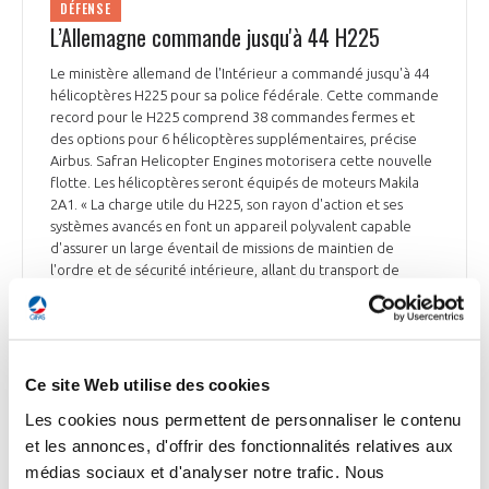
DÉFENSE
L’Allemagne commande jusqu'à 44 H225
Le ministère allemand de l'Intérieur a commandé jusqu'à 44
hélicoptères H225 pour sa police fédérale. Cette commande
record pour le H225 comprend 38 commandes fermes et
des options pour 6 hélicoptères supplémentaires, précise
Airbus. Safran Helicopter Engines motorisera cette nouvelle
flotte. Les hélicoptères seront équipés de moteurs Makila
2A1. « La charge utile du H225, son rayon d'action et ses
systèmes avancés en font un appareil polyvalent capable
d'assurer un large éventail de missions de maintien de
l'ordre et de sécurité intérieure, allant du transport de
forces spéciales à la lutte contre les incendies et aux secours
en cas de catastrophe », souligne Airbus. Les livraisons
devraient débuter en 2029. Bruno Even, PDG d'Airbus
Helicopters, a déclaré : « La Bundespolizei peut s'attendre à
disposer d'un hélicoptère moderne grâce aux améliorations
Ce site Web utilise des cookies
continues que nous avons apportées à notre H225 au cours
Les cookies nous permettent de personnaliser le contenu
des dernières années. Il restera l'un des hélicoptères les plus
et les annonces, d'offrir des fonctionnalités relatives aux
avancés disponibles sur le marché pour les décennies à venir
». Le H225 remplacera les hélicoptères H155 et AS332 en
médias sociaux et d'analyser notre trafic. Nous
service au sein de la police fédérale allemande depuis plus