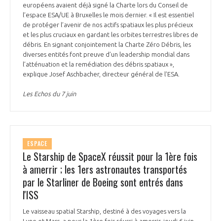
programmes ...
COMMISSIONS ET COMITÉS
européens avaient déjà signé la Charte lors du Conseil de
POURQUOI DEVENIR MEMBRE ?
L'OBSERVATOIRE
l’espace ESA/UE à Bruxelles le mois dernier. « Il est essentiel
LE MÉDIATEUR DE LA FILIÈRE AÉRONAUTIQUE ET SPATIALE
de protéger l’avenir de nos actifs spatiaux les plus précieux
DEMANDE D’ADHÉSION
et les plus cruciaux en gardant les orbites terrestres libres de
MÉDIATION ET CHARTE D’ENGAGEMENT SUR LES RELATIONS ENTRE
débris. En signant conjointement la Charte Zéro Débris, les
CLIENTS ET FOURNISSEURS
diverses entités font preuve d’un leadership mondial dans
CHIFFRES CLÉS
l’atténuation et la remédiation des débris spatiaux »,
explique Josef Aschbacher, directeur général de l’ESA.
LA MÉDIATION AU-DELÀ DE LA FILIÈRE AÉRONAUTIQUE ET SPATIALE
LES ENJEUX
Les Echos du 7 juin
PRENDRE CONTACT AVEC LE MÉDIATEUR DE LA FILIÈRE
COMPÉTITIVITÉ
LES PUBLICATIONS
ESPACE
EMPLOI & FORMATION
Le Starship de SpaceX réussit pour la 1ère fois
DOCUMENTS & BROCHURES
à amerrir ; les 1ers astronautes transportés
ENVIRONNEMENT
par le Starliner de Boeing sont entrés dans
RAPPORTS D'ACTIVITÉS
l'ISS
INNOVATION
Le vaisseau spatial Starship, destiné à des voyages vers la
Lune et Mars, a pour la 1ère fois réussi à amerrir, jeudi 6 juin,