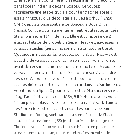
dans l'océan Indien, a déclaré SpaceX. Ce vol test
INTERNATIONALISATION
représente une étape cruciale pour l'entreprise après 3
essais infructueux. Le décollage a eu lieu à 07h50 (12h50
GMT) depuis la base spatiale de SpaceX, à Boca Chica
(Texas). Conçue pour être entièrement réutilisable, la fusée
Starship mesure 121 m de haut. Elle est composée de 2
étages : l'étage de propulsion Super Heavy et, au-dessus, le
vaisseau Starship (qui donne son nom à la fusée entière).
Quelques minutes après le décollage, le Super Heavy s'est
détaché du vaisseau et a entamé son retour vers la Terre,
avant de réussir un amerrissage dans le golfe du Mexique. Le
vaisseau a pour sa part continué sa route jusqu'à atteindre
l'espace. Au bout d'environ 1h, il est à son tour rentré dans
l'atmosphère terrestre avant d'amerrir dans l'océan Indien. «
Félicitations à SpaceX pour ce vol test de Starship réussi », a
réagi l’administrateur de la NASA, Bill Nelson. « Nous avons
fait un pas de plus vers le retour de l'humanité sur la Lune ».
Les 2 premiers astronautes transportés par le vaisseau
Starliner de Boeing sont par ailleurs entrés dans la Station
spatiale internationale (ISS) jeudi, après un décollage de
Floride la veille. 2 nouvelles fuites d'hélium, en plus d'une
préalablement connue, ont été détectées en vol sur le