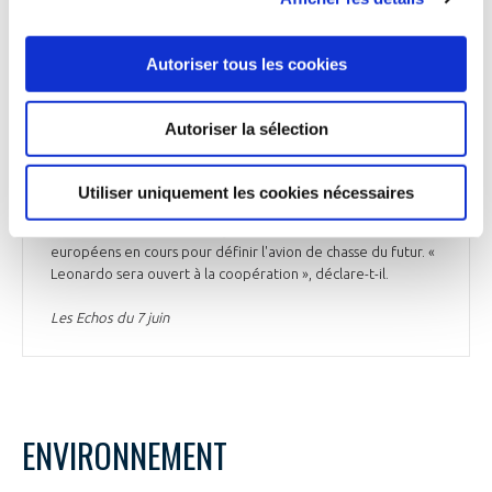
vaut 20 M$ », souligne-t-il. « Il faut s'attaquer à une
digitalisation massive de la défense ». Pour le dirigeant, la
guerre en Ukraine montre qu'aucun pays ne peut agir seul,
Autoriser tous les cookies
d’où « le besoin de créer en Europe un espace de défense
commun et de lutter contre la fragmentation des
technologies et des stratégies ». Il ajoute : « Je crois que les
Autoriser la sélection
entreprises ont un devoir d'explorer et de développer ces
synergies entre elles, pour tirer ensuite les gouvernements
vers la coopération ». Roberto Cingolani est en accord avec
Utiliser uniquement les cookies nécessaires
le souhait récemment exprimé par Guillaume Faury,
président exécutif d’Airbus, de voir se rejoindre les 2 projets
européens en cours pour définir l'avion de chasse du futur. «
Leonardo sera ouvert à la coopération », déclare-t-il.
Les Echos du 7 juin
ENVIRONNEMENT