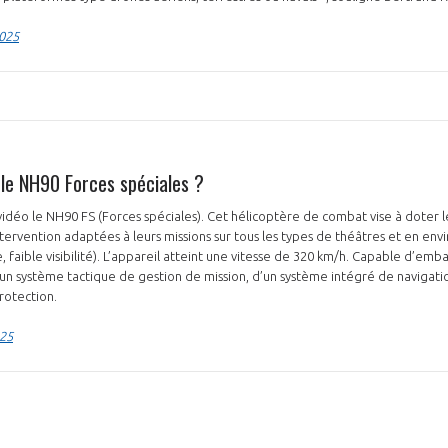
2025
NON
OUI
 le NH90 Forces spéciales ?
Découvrez les avantages d'adhérer au 
données sectorielles, p
déo le NH90 FS (Forces spéciales). Cet hélicoptère de combat vise à doter l
ntervention adaptées à leurs missions sur tous les types de théâtres et en en
 faible visibilité). L’appareil atteint une vitesse de 320 km/h. Capable d’emb
DEMANDE D’ADH
d’un système tactique de gestion de mission, d’un système intégré de navigati
rotection.
025