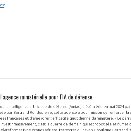
025
PAS ENCORE ADH
VOUS ÊTES UN PROFESSIONN
nger et assurez la
Rejoignez une filière d’excellen
 l’international
réseau au sein d’un écosystème
 l’agence ministérielle pour l’IA de défense
DEMANDE D’ADHÉSION
our l'intelligence artificielle de défense (Amiad) a été créée en mai 2024 pa
gée par Bertrand Rondepierre, cette agence a pour mission de renforcer la 
s françaises et d’améliorer l’efficacité quotidienne du ministère. « Le pari q
investir massivement, c'est la guerre de demain qui est robotisée et numériq
Avez-vous un statut de droit français ?
 plateformes type drones aériens, terrestres ou navals », souligne Bertrand