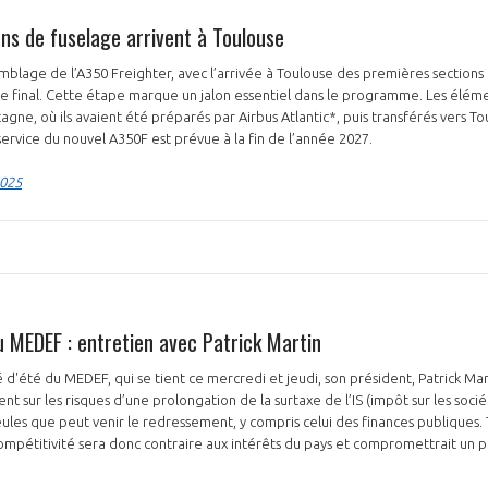
ons de fuselage arrivent à Toulouse
mblage de l’A350 Freighter, avec l’arrivée à Toulouse des premières section
ge final. Cette étape marque un jalon essentiel dans le programme. Les élé
gne, où ils avaient été préparés par Airbus Atlantic*, puis transférés vers To
service du nouvel A350F est prévue à la fin de l’année 2027.
2025
u MEDEF : entretien avec Patrick Martin
 d'été du MEDEF, qui se tient ce mercredi et jeudi, son président, Patrick Mar
nt sur les risques d’une prolongation de la surtaxe de l’IS (impôt sur les socié
eules que peut venir le redressement, y compris celui des finances publiques. 
ompétitivité sera donc contraire aux intérêts du pays et compromettrait un pe