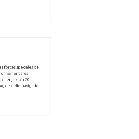
GIFAS. Rencontres, salons,
rogrammes ...
es forces spéciales de
vironnement très
arquer jusqu’à 20
ÉSION
on, de radio-navigation