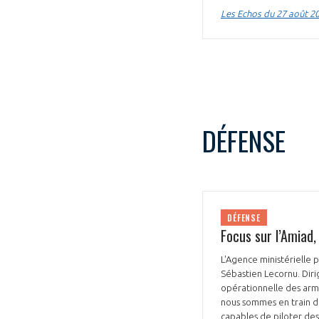
Les Echos du 27 août 2
VOUS ÊTES
DÉFENSE
ADHÉRENTS
Développez votre activité à l’étra
pérennité de votre entreprise à
DÉFENSE
Focus sur l’Amiad,
L'Agence ministérielle p
Sébastien Lecornu. Diri
opérationnelle des armée
nous sommes en train d'
capables de piloter des