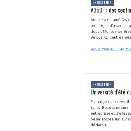
INDUSTRIE
A350F : des secti
Airbus* a entamé l’asse
sur la ligne d’assembla
depuis Montoir-de-Breta
Beluga XL. L’entrée en 
Air Journal du 27 août 
INDUSTRIE
Université d’été d
En marge de l'université
Echos. Il alerte notamme
entreprises et d'elles s
peser encore sur leur c
déclare-t-il.