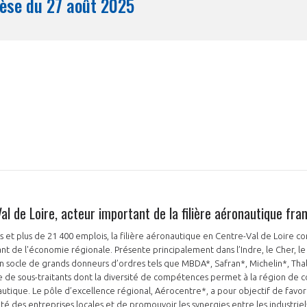
Synthèse du 27 août 2025
Mois
al de Loire, acteur important de la filière aéronautique fra
 et plus de 21 400 emplois, la filière aéronautique en Centre-Val de Loire co
nt de l'économie régionale. Présente principalement dans l’Indre, le Cher, le L
 un socle de grands donneurs d’ordres tels que MBDA*, Safran*, Michelin*, Thal
 de sous-traitants dont la diversité de compétences permet à la région de co
utique. Le pôle d’excellence régional, Aérocentre*, a pour objectif de favori
té des entreprises locales et de promouvoir les synergies entre les industriels