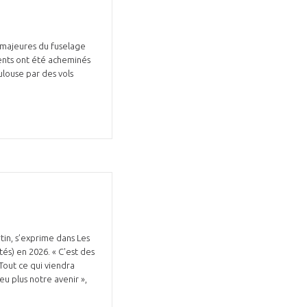
s majeures du fuselage
ments ont été acheminés
ulouse par des vols
tin, s’exprime dans Les
tés) en 2026. « C'est des
Tout ce qui viendra
u plus notre avenir »,