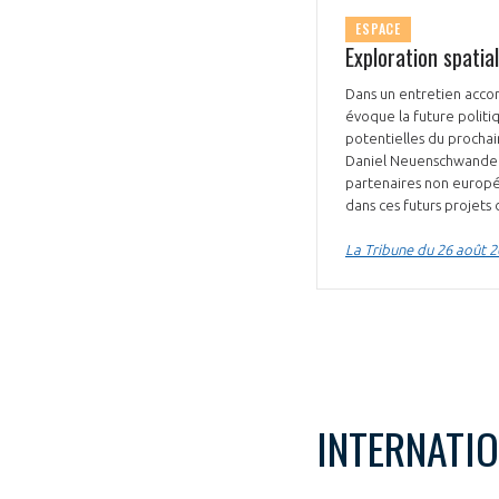
ESPACE
Exploration spatia
Dans un entretien accor
évoque la future politi
potentielles du procha
Daniel Neuenschwander 
partenaires non europée
dans ces futurs projets d
La Tribune du 26 août 
INTERNATI