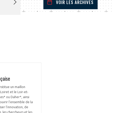
VOIR LES ARCHIVES
août
2025
 Précédent
Mois Suivant
L
M
M
J
V
S
D
1
2
3
4
5
6
7
8
9
10
11
12
13
14
15
16
17
18
19
20
21
22
23
24
25
26
27
28
29
30
31
nçaise
nstitue un maillon
oiret et le Loir-et-
es* ou Daher*, ainsi
uvrir l’ensemble de la
ser l’innovation, de
, les chercheurs et les