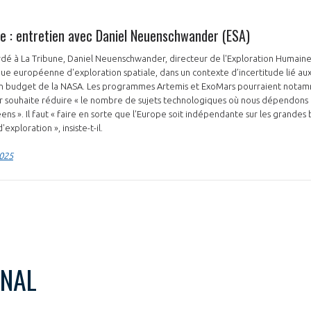
le : entretien avec Daniel Neuenschwander (ESA)
dé à La Tribune, Daniel Neuenschwander, directeur de l'Exploration Humaine
que européenne d'exploration spatiale, dans un contexte d’incertitude lié a
in budget de la NASA. Les programmes Artemis et ExoMars pourraient notam
souhaite réduire « le nombre de sujets technologiques où nous dépendons 
ns ». Il faut « faire en sorte que l'Europe soit indépendante sur les grandes
'exploration », insiste-t-il.
2025
ONAL