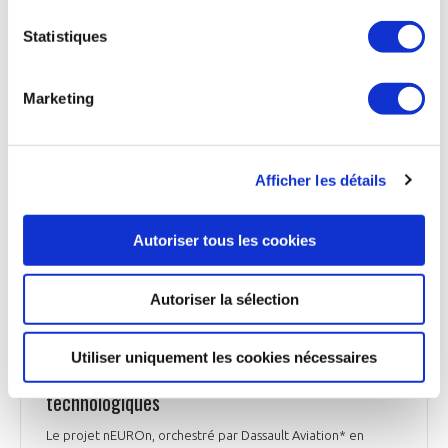
Chez Safran Electronics & Defense* qui a récupéré cette
activité en rachetant Zodiac en 2018, plusieurs types de
Statistiques
parachutes militaires sont conçus. La 1ère catégorie sont les
parachutes dits "personnels" : ceux qui équipent les forces
spéciales, mais aussi les parachutes hémisphériques qui
Marketing
déposent les parachutistes sur une zone donnée et ceux
intégrés aux sièges des avions de chasse. La 2nde catégorie
sont ceux qui servent au largage et au freinage des avions
ou des drones. Un travail de précision exécuté dans l'usine
Afficher les détails
près de Tours qui compte un peu plus de 250 employés, dont
65% sont des femmes.
Autoriser tous les cookies
BFM Business du 5 octobre 2025
Autoriser la sélection
DÉFENSE
Utiliser uniquement les cookies nécessaires
Le nEUROn se distingue par ses avancées
technologiques
Le projet nEUROn, orchestré par Dassault Aviation* en