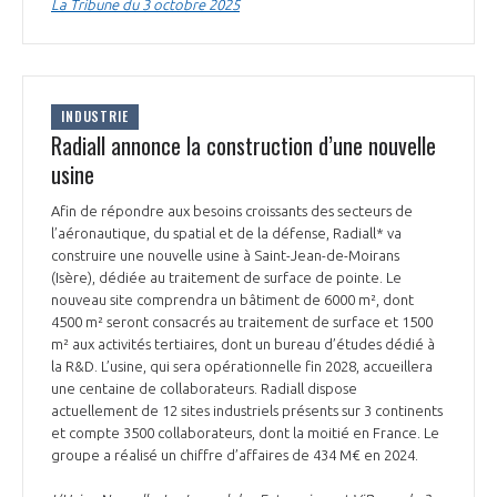
programmes ...
La Tribune du 3 octobre 2025
COMMISSIONS ET COMITÉS
POURQUOI DEVENIR MEMBRE ?
L'OBSERVATOIRE
LE MÉDIATEUR DE LA FILIÈRE AÉRONAUTIQUE ET SPATIALE
DEMANDE D’ADHÉSION
MÉDIATION ET CHARTE D’ENGAGEMENT SUR LES RELATIONS ENTRE
INDUSTRIE
CLIENTS ET FOURNISSEURS
CHIFFRES CLÉS
Radiall annonce la construction d’une nouvelle
usine
LA MÉDIATION AU-DELÀ DE LA FILIÈRE AÉRONAUTIQUE ET SPATIALE
LES ENJEUX
Afin de répondre aux besoins croissants des secteurs de
l’aéronautique, du spatial et de la défense, Radiall* va
PRENDRE CONTACT AVEC LE MÉDIATEUR DE LA FILIÈRE
construire une nouvelle usine à Saint-Jean-de-Moirans
COMPÉTITIVITÉ
(Isère), dédiée au traitement de surface de pointe. Le
LES PUBLICATIONS
nouveau site comprendra un bâtiment de 6000 m², dont
4500 m² seront consacrés au traitement de surface et 1500
EMPLOI & FORMATION
m² aux activités tertiaires, dont un bureau d’études dédié à
DOCUMENTS & BROCHURES
la R&D. L’usine, qui sera opérationnelle fin 2028, accueillera
une centaine de collaborateurs. Radiall dispose
ENVIRONNEMENT
RAPPORTS D'ACTIVITÉS
actuellement de 12 sites industriels présents sur 3 continents
et compte 3500 collaborateurs, dont la moitié en France. Le
groupe a réalisé un chiffre d’affaires de 434 M€ en 2024.
INNOVATION