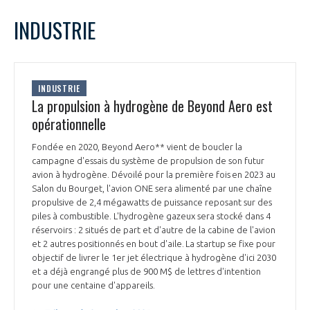
LE GIFAS
NON
OUI
octobre
2025
Mois Précédent
Mois 
t
INDUSTRIE
Rejoignez une filière d’excellence et développez
L
M
M
J
V
S
D
 à
votre réseau au sein d’un écosystème intégré et
1
2
3
4
5
PRÉSENTATION
cohérent
6
7
8
9
10
11
12
INDUSTRIE
13
14
15
16
17
18
19
La propulsion à hydrogène de Beyond Aero est
NOTRE VISION
ORGANISATION
20
21
22
23
24
25
26
opérationnelle
27
28
29
30
31
NOS MISSIONS
Fondée en 2020, Beyond Aero** vient de boucler la
LE CONSEIL DU GIFAS
FONCTIONNEMENT
campagne d'essais du système de propulsion de son futur
avion à hydrogène. Dévoilé pour la première fois en 2023 au
NOTRE HISTOIRE
Salon du Bourget, l'avion ONE sera alimenté par une chaîne
L’ÉQUIPE DU GIFAS
GEADS
propulsive de 2,4 mégawatts de puissance reposant sur des
ACCOMPAGNEMENT DE NOS ADHÉRENTS
piles à combustible. L'hydrogène gazeux sera stocké dans 4
réservoirs : 2 situés de part et d'autre de la cabine de l'avion
NOS RÉSEAUX À L'INTERNATIONAL
COMITÉ AERO PME
et 2 autres positionnés en bout d'aile. La startup se fixe pour
LES PROGRAMMES DU GIFAS
LA MÉDIATION
objectif de livrer le 1er jet électrique à hydrogène d'ici 2030
et a déjà engrangé plus de 900 M$ de lettres d'intention
Découvrez les avantages d'adhérer au GIFAS.
STARTAIR
UN ÉCOSYSTÈME INTÉGRÉ ET COHÉRENT
pour une centaine d'appareils.
LA MÉDIATION DANS LA FILIÈRE AÉRONAUTIQUE ET SPATIALE
Rencontres, salons, données sectorielles,
LE SALON DU BOURGET