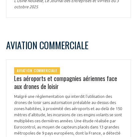
L’Usine Nouvelle, Le Journal des Entreprises et ViPress du 3
INTERNATIONALISATION
octobre 2025
AVIATION COMMERCIALE
AVIATION COMMERCIALE
Les aéroports et compagnies aériennes face
aux drones de loisir
Malgré une réglementation qui interdit l'utilisation des
drones de loisir sans autorisation préalable au-dessus des
zones habitées, à proximité des aéroports et au-delà de 150
mètres d'altitude, les incursions de ces engins volants se sont
multipliées ces dernières années. Une étude réalisée par
Eurocontrol, au moyen de capteurs placés dans 13 grandes
métropoles de 9 pays européens, dont la France, a détecté