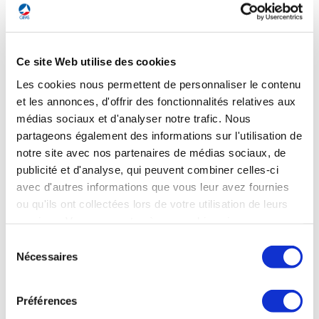
Après avoir franchi avec succès les tests d'acceptation en
usine en présence des représentants de la Direction
Générale de l'Armement (DGA), Thales* va produire en série
le radar de surveillance et de défense aérienne Ground Fire.
Ce site Web utilise des cookies
Ce radar offre un haut niveau de performance pour
détecter, poursuivre et classifier de nombreuses cibles, y
Les cookies nous permettent de personnaliser le contenu
compris dans les environnements les plus problématiques
et les annonces, d'offrir des fonctionnalités relatives aux
comme les régions montagneuses et les espaces aériens à
médias sociaux et d'analyser notre trafic. Nous
forte densité de trafic. Il est capable de détecter des
partageons également des informations sur l'utilisation de
drones, ainsi que des missiles balistiques, en conservant la
mobilité d'un radar tactique. Ground Fire servira le système
notre site avec nos partenaires de médias sociaux, de
de défense aérienne SAMP/T NG.
publicité et d'analyse, qui peuvent combiner celles-ci
avec d'autres informations que vous leur avez fournies
Easybourse du 3 octobre 2025
ou qu'ils ont collectées lors de votre utilisation de leurs
services. Vous consentez à nos cookies si vous
continuez à utiliser notre site Web.
Sélection
Nécessaires
du
DÉFENSE
consentement
Safran Electronics & Defense conçoit les
parachutes pour les forces
Préférences