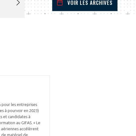
VOIR LES ARCHIVES
juin
2023
 Précédent
Mois Suivant
L
M
M
J
V
S
D
1
2
3
4
5
6
7
8
9
10
11
12
13
14
15
16
17
18
19
20
21
22
23
24
25
26
27
28
29
30
n pour les entreprises
tes à pourvoir en 2023)
ts et candidates à
Formation au GIFAS. « Le
s aériennes accélèrent
on de matériel de