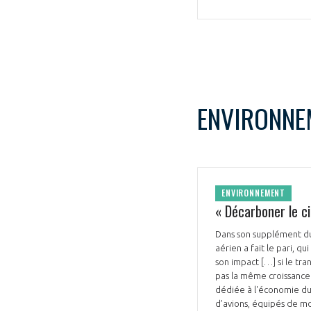
ENVIRONNE
ENVIRONNEMENT
« Décarboner le cie
Dans son supplément du 
aérien a fait le pari, q
son impact […] si le tra
pas la même croissance 
dédiée à l'économie du 
d’avions, équipés de m