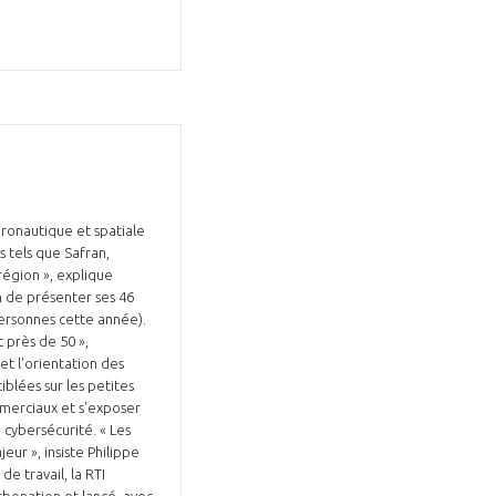
GIFAS. Rencontres, salons,
rogrammes ...
ronautique et spatiale
 tels que Safran,
région », explique
ÉSION
in de présenter ses 46
personnes cette année).
 près de 50 »,
et l'orientation des
iblées sur les petites
mmerciaux et s'exposer
a cybersécurité. « Les
eur », insiste Philippe
e travail, la RTI