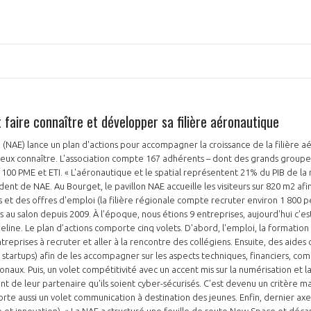
NON
OUI
faire connaître et développer sa filière aéronautique
Découvrez les avantages d'adhérer au 
données sectorielles, p
AE) lance un plan d'actions pour accompagner la croissance de la filière aé
eux connaître. L'association compte 167 adhérents – dont des grands groupes
 100 PME et ETI. « L'aéronautique et le spatial représentent 21% du PIB de la 
DEMANDE D’ADH
dent de NAE. Au Bourget, le pavillon NAE accueille les visiteurs sur 820 m2 af
s et des offres d'emploi (la filière régionale compte recruter environ 1 800 
au salon depuis 2009. À l’époque, nous étions 9 entreprises, aujourd'hui c'est
ine. Le plan d’actions comporte cinq volets. D'abord, l'emploi, la formation 
treprises à recruter et aller à la rencontre des collégiens. Ensuite, des aides c
t startups) afin de les accompagner sur les aspects techniques, financiers, co
ionaux. Puis, un volet compétitivité avec un accent mis sur la numérisation et l
 de leur partenaire qu'ils soient cyber-sécurisés. C'est devenu un critère maj
te aussi un volet communication à destination des jeunes. Enfin, dernier axe d