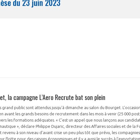
Synthèse du 23 juin 2023
Mois
et, la campagne L’Aero Recrute bat son plein
rs grand public sont attendus jusqu'à dimanche au salon du Bourget. L’occasio
 en avant les grands besoins de recrutement dans les mois à venir (25 000 pos
 vers les formations adéquates. « C'est un appel que nous lançons aux candida
onautique », déclare Philippe Dujaric, directeur des Affaires sociales et de la 
st revenu à son niveau d'avant crise un peu plus tôt que prévu, les compagnie
r flotte pour des raisons économiques et il y a aussi le succès à l'exportati