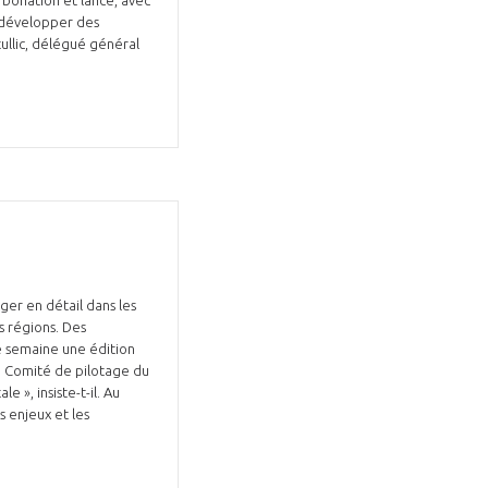
rbonation et lancé, avec
ur développer des
ullic, délégué général
er en détail dans les
s régions. Des
te semaine une édition
u Comité de pilotage du
 », insiste-t-il. Au
 enjeux et les