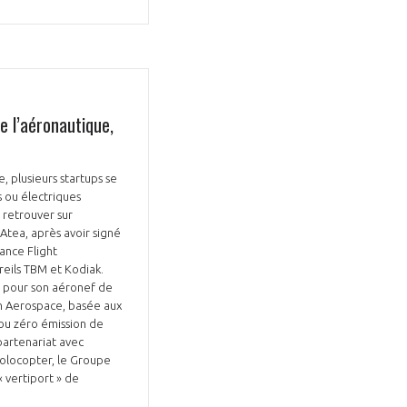
e l’aéronautique,
Fermer
la
ÉRENT ?
modale
Fermer
membre
la
, plusieurs startups se
EL DE LA FILIÈRE ?
modale
s ou électriques
membre
à retrouver sur
ce et développez votre
Apportez votre savoir-faire à la
 Atea, après avoir signé
ance Flight
 intégré et cohérent
défense de vos
reils TBM et Kodiak.
on pour son aéronef de
an Aerospace, basée aux
ou zéro émission de
 partenariat avec
 Volocopter, le Groupe
« vertiport » de