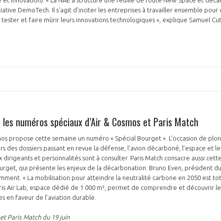
 et innovation). « La NAE a structuré une feuille de route New Space et déca
initiative DemoTech. Il s'agit d'inciter les entreprises à travailler ensemble po
tester et faire mûrir leurs innovations technologiques », explique Samuel Cut
: les numéros spéciaux d’Air & Cosmos et Paris Match
os propose cette semaine un numéro « Spécial Bourget ». L’occasion de plong
rs des dossiers passant en revue la défense, l’avion décarboné, l’espace et le
dirigeants et personnalités sont à consulter. Paris Match consacre aussi cet
urget, qui présente les enjeux de la décarbonation. Bruno Even, président d
ent. « La mobilisation pour atteindre la neutralité carbone en 2050 est totale
ris Air Lab, espace dédié de 1 000 m², permet de comprendre et découvrir les
 en faveur de l’aviation durable.
et Paris Match du 19 juin