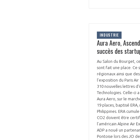
INDUSTRIE
Aura Aero, Ascenda
succès des startup
VOUS ÊTES
Au Salon du Bourget, ce
ADHÉRENTS
sont fait une place. Ce
régionaux ainsi que des 
Développez votre activité à l’étra
l’exposition du Paris Ai
310 nouvelles lettres d
pérennité de votre entreprise à
Technologies. Celle-ci 
Aura Aero, sur le march
19 places, baptisé ERA,
Philippines. ERA cumul
CO2 doivent être certifi
l’américain Alpine Air E
ADP a noué un partenaria
Pontoise lors des JO de