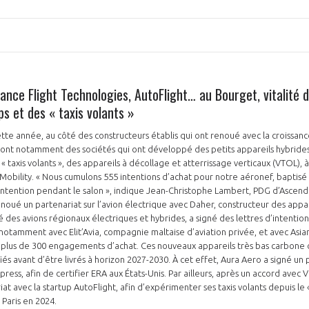
nce Flight Technologies, AutoFlight… au Bourget, vitalité d
s et des « taxis volants »
PAS ENCORE ADH
tte année, au côté des constructeurs établis qui ont renoué avec la croissance
VOUS ÊTES UN PROFESSIONN
 sont notamment des sociétés qui ont développé des petits appareils hybride
« taxis volants », des appareils à décollage et atterrissage verticaux (VTOL), 
nger et assurez la
Rejoignez une filière d’excellen
r Mobility. « Nous cumulons 555 intentions d’achat pour notre aéronef, baptisé
’intention pendant le salon », indique Jean-Christophe Lambert, PDG d’Ascend
 l’international
réseau au sein d’un écosystème
a noué un partenariat sur l’avion électrique avec Daher, constructeur des appa
é des avions régionaux électriques et hybrides, a signé des lettres d’intenti
DEMANDE D’ADHÉSION
 notamment avec Elit’Avia, compagnie maltaise d’aviation privée, et avec Asi
e plus de 300 engagements d’achat. Ces nouveaux appareils très bas carbone 
és avant d’être livrés à horizon 2027-2030. À cet effet, Aura Aero a signé un
xpress, afin de certifier ERA aux États-Unis. Par ailleurs, après un accord avec
t avec la startup AutoFlight, afin d’expérimenter ses taxis volants depuis le 
Avez-vous un statut de droit français ?
 Paris en 2024.