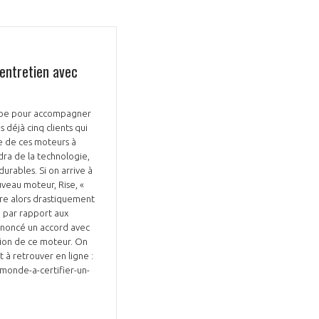
 entretien avec
roupe pour accompagner
 déjà cinq clients qui
ge de ces moteurs à
ndra de la technologie,
urables. Si on arrive à
uveau moteur, Rise, «
ore alors drastiquement
 par rapport aux
annoncé un accord avec
tion de ce moteur. On
t à retrouver en ligne :
monde-a-certifier-un-