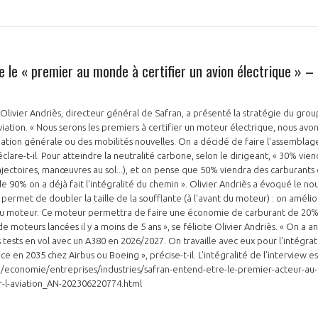
 le « premier au monde à certifier un avion électrique » –
, Olivier Andriès, directeur général de Safran, a présenté la stratégie du g
iation. « Nous serons les premiers à certifier un moteur électrique, nous avons
viation générale ou des mobilités nouvelles. On a décidé de faire l'assembla
clare-t-il. Pour atteindre la neutralité carbone, selon le dirigeant, « 30% vie
jectoires, manœuvres au sol...), et on pense que 50% viendra des carburants d
 90% on a déjà fait l'intégralité du chemin ». Olivier Andriès a évoqué le no
 permet de doubler la taille de la soufflante (à l'avant du moteur) : on améli
e du moteur. Ce moteur permettra de faire une économie de carburant de 20%
 moteurs lancées il y a moins de 5 ans », se félicite Olivier Andriès. « On a 
 tests en vol avec un A380 en 2026/2027. On travaille avec eux pour l'intégra
ce en 2035 chez Airbus ou Boeing », précise-t-il. L’intégralité de l’interview es
economie/entreprises/industries/safran-entend-etre-le-premier-acteur-au-
r-l-aviation_AN-202306220774.html