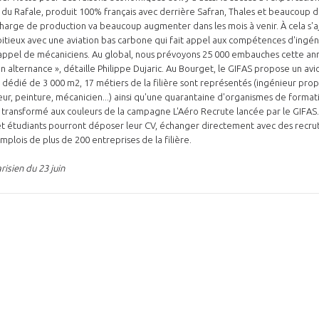
u Rafale, produit 100% français avec derrière Safran, Thales et beaucoup 
 charge de production va beaucoup augmenter dans les mois à venir. À cela s'
itieux avec une aviation bas carbone qui fait appel aux compétences d'ingén
 appel de mécaniciens. Au global, nous prévoyons 25 000 embauches cette an
en alternance », détaille Philippe Dujaric. Au Bourget, le GIFAS propose un av
l dédié de 3 000 m2, 17 métiers de la filière sont représentés (ingénieur prop
ur, peinture, mécanicien...) ainsi qu'une quarantaine d'organismes de formatio
 transformé aux couleurs de la campagne L'Aéro Recrute lancée par le GIFAS. P
 étudiants pourront déposer leur CV, échanger directement avec des recrut
emplois de plus de 200 entreprises de la filière.
risien du 23 juin