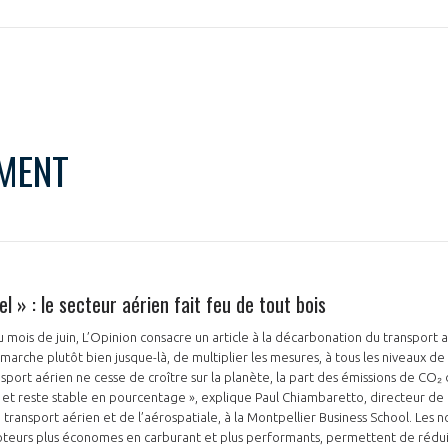
MENT
l » : le secteur aérien fait feu de tout bois
mois de juin, L’Opinion consacre un article à la décarbonation du transport a
ui marche plutôt bien jusque-là, de multiplier les mesures, à tous les niveaux de
nsport aérien ne cesse de croître sur la planète, la part des émissions de CO₂
et reste stable en pourcentage », explique Paul Chiambaretto, directeur de 
transport aérien et de l’aérospatiale, à la Montpellier Business School. Les 
oteurs plus économes en carburant et plus performants, permettent de rédui