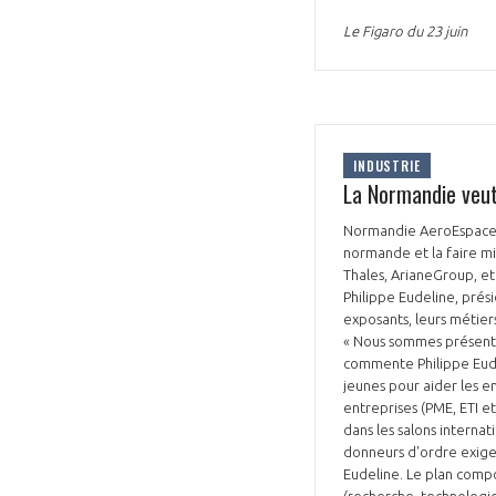
Le Figaro du 23 juin
CONNEXION
INDUSTRIE
La Normandie veut 
Normandie AeroEspace (N
normande et la faire mi
Thales, ArianeGroup, et
Philippe Eudeline, prési
exposants, leurs métier
« Nous sommes présents 
commente Philippe Eudel
jeunes pour aider les en
entreprises (PME, ETI e
dans les salons internat
donneurs d'ordre exigent
Eudeline. Le plan compor