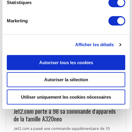
structure du marché, ainsi que du fait que la nouvelle entité
Statistiques
n’aurait pas la capacité de verrouiller l’accès des potentiels
fournisseurs d’effecteurs lasers à un éventuel marché des
systèmes d’armes laser. La transaction a été examinée dans
Marketing
le cadre de la procédure normale de contrôle des
concentrations », a indiqué l’exécutif européen.
Zone-militaire.com du 18 octobre
Afficher les détails
Autoriser tous les cookies
INDUSTRIE
Autoriser la sélection
Utiliser uniquement les cookies nécessaires
INDUSTRIE
Jet2.com porte à 98 sa commande d'appareils
de la famille A320neo
Jet2.com a passé une commande supplémentaire de 35