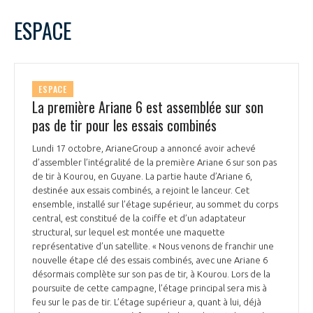
LE GIFAS
NON
OUI
octobre
2022
Mois Précédent
Mois 
t
ESPACE
Rejoignez une filière d’excellence et développez
L
M
M
J
V
S
D
 à
votre réseau au sein d’un écosystème intégré et
1
2
PRÉSENTATION
cohérent
3
4
5
6
7
8
9
ESPACE
10
11
12
13
14
15
16
La première Ariane 6 est assemblée sur son
NOTRE VISION
ORGANISATION
17
18
19
20
21
22
23
pas de tir pour les essais combinés
24
25
26
27
28
29
30
NOS MISSIONS
Lundi 17 octobre, ArianeGroup a annoncé avoir achevé
31
LE CONSEIL DU GIFAS
FONCTIONNEMENT
d’assembler l’intégralité de la première Ariane 6 sur son pas
de tir à Kourou, en Guyane. La partie haute d’Ariane 6,
NOTRE HISTOIRE
destinée aux essais combinés, a rejoint le lanceur. Cet
L’ÉQUIPE DU GIFAS
GEADS
ensemble, installé sur l’étage supérieur, au sommet du corps
ACCOMPAGNEMENT DE NOS ADHÉRENTS
central, est constitué de la coiffe et d’un adaptateur
structural, sur lequel est montée une maquette
NOS RÉSEAUX À L'INTERNATIONAL
COMITÉ AERO PME
représentative d’un satellite. « Nous venons de franchir une
LES PROGRAMMES DU GIFAS
LA MÉDIATION
nouvelle étape clé des essais combinés, avec une Ariane 6
désormais complète sur son pas de tir, à Kourou. Lors de la
Découvrez les avantages d'adhérer au GIFAS.
STARTAIR
UN ÉCOSYSTÈME INTÉGRÉ ET COHÉRENT
poursuite de cette campagne, l’étage principal sera mis à
LA MÉDIATION DANS LA FILIÈRE AÉRONAUTIQUE ET SPATIALE
Rencontres, salons, données sectorielles,
LE SALON DU BOURGET
feu sur le pas de tir. L’étage supérieur a, quant à lui, déjà