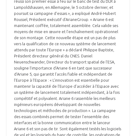
programmes ...
réussi son premier essai à feu sur le banc de test du DLR à
COMMISSIONS ET COMITÉS
POURQUOI DEVENIR MEMBRE ?
Lampoldshausen, en Allemagne, le 5 octobre dernier, et
L'OBSERVATOIRE
LE MÉDIATEUR DE LA FILIÈRE AÉRONAUTIQUE ET SPATIALE
poursuit sa campagne d’essais », a expliqué André-Hubert
DEMANDE D’ADHÉSION
Roussel, Président exécutif d’ArianeGroup. « Ariane 6 est
maintenant coiffée, totalement assemblée. Cela valide ses
MÉDIATION ET CHARTE D’ENGAGEMENT SUR LES RELATIONS ENTRE
moyens de mise en œuvre et l’enchaînement opérationnel
CLIENTS ET FOURNISSEURS
CHIFFRES CLÉS
de son montage. Cette nouvelle étape est un pas de plus
vers la qualification de ce nouveau système de lancement
LA MÉDIATION AU-DELÀ DE LA FILIÈRE AÉRONAUTIQUE ET SPATIALE
attendu par toute l’Europe » a déclaré Philippe Baptiste,
Président directeur général du CNES. Daniel
LES ENJEUX
Neuenschwander, Directeur du transport spatial de l’ESA,
PRENDRE CONTACT AVEC LE MÉDIATEUR DE LA FILIÈRE
souligne l’importance d’Ariane 6 en tant que successeur
d’Ariane 5, qui garantit l’accès fiable et indépendant de
COMPÉTITIVITÉ
LES PUBLICATIONS
l’Europe à l’Espace : « L’innovation est essentielle pour
maintenir la capacité de l’Europe d’accéder à l’Espace avec
EMPLOI & FORMATION
un système de lancement totalement indépendant, à la fois
DOCUMENTS & BROCHURES
compétitif et polyvalent. Ariane 6 rassemble les meilleurs
ingénieurs européens développant de nouvelles
ENVIRONNEMENT
technologies et méthodes de production ». La campagne
RAPPORTS D'ACTIVITÉS
des essais combinés permet de tester l’ensemble des
interfaces et la bonne communication entre le lanceur
INNOVATION
Ariane 6 et son pas de tir. Sont également testés les logiciels
de vol et les logiciels du banc de contrôle, les opérations de