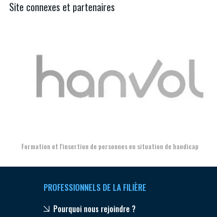
Site connexes et partenaires
Aer
Formation et l'insertion de personnes en situation de handicap
PROFESSIONNELS DE LA FILIÈRE
Pourquoi nous rejoindre ?