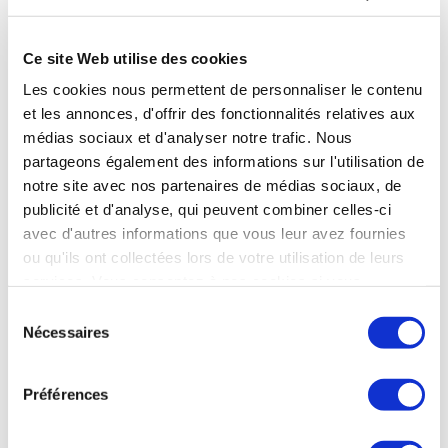
le Rafale, dont 192 en France et 219 à l’export. Ce chiffre
passera à 261 quand le contrat indonésien sera activé. « Le
Ce site Web utilise des cookies
succès appelle le succès », comme l’a souligné Eric Trappier,
PDG de Dassault Aviation. 400 entreprises françaises de
Les cookies nous permettent de personnaliser le contenu
toutes tailles participent au programme Rafale.
et les annonces, d'offrir des fonctionnalités relatives aux
médias sociaux et d'analyser notre trafic. Nous
Aerobuzz du 18 octobre
partageons également des informations sur l'utilisation de
notre site avec nos partenaires de médias sociaux, de
publicité et d'analyse, qui peuvent combiner celles-ci
avec d'autres informations que vous leur avez fournies
DÉFENSE
ou qu'ils ont collectées lors de votre utilisation de leurs
La Commission européenne autorise le rachat
services. Vous consentez à nos cookies si vous
de 63% du capital de CILAS par Safran et
continuez à utiliser notre site Web.
MBDA
Sélection
Nécessaires
du
La Commission européenne a annoncé, le 17 octobre, qu’elle
consentement
autorisait le rachat de 63% du capital de CILAS par une
coentreprise entre Safran et MBDA. « La Commission a
Préférences
conclu que la concentration ne soulèverait pas de problème
de concurrence compte tenu de son impact limité sur la