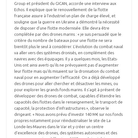
Group et président du GICAN, accorde une interview aux
Echos. Il explique que le renouvellement de la flotte
française assure à l'industriel un plan de charge élevé, et
souligne que la guerre en Ukraine a démontré la nécessité
de disposer d’une flotte modernisée. Elle devra être
complétée par des drones marins : « je suis persuadé que le
critère du nombre de bateaux pour une flotte ne sera
bientôt plus le seul à considérer. L'évolution du combat naval
va aller vers des systèmes dronisés, en complément des
navires avec des équipages. Il y a quelques mois, les Etats-
Unis ont ainsi averti qu'ils ne prévoyaient pas d'augmenter
leur flotte mais qu'ils misaient sur la dronisation du combat
naval pour en augmenter l'efficacité. On a déjà développé
des drones pour aller chercher et désactiver les mines, ou
pour explorer les grands fonds marins. Il s'agit à présent de
développer des drones de combat, capables d'étendre les
capacités des flottes dans le renseignement, le transport de
capacité, la protection d'infrastructures », observe le
dirigeant. « Nous avons prévu d'investir 140 M€ sur nos fonds
propres notamment pour réindustrialiser le site de La
Londe-les-Maures dans le Var et y créer un centre
d'excellence des drones, des systèmes autonomes et des