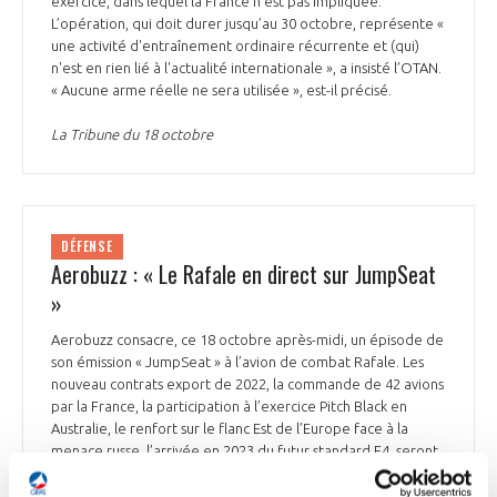
exercice, dans lequel la France n’est pas impliquée.
L’opération, qui doit durer jusqu’au 30 octobre, représente «
une activité d'entraînement ordinaire récurrente et (qui)
n'est en rien lié à l'actualité internationale », a insisté l’OTAN.
« Aucune arme réelle ne sera utilisée », est-il précisé.
La Tribune du 18 octobre
DÉFENSE
Aerobuzz : « Le Rafale en direct sur JumpSeat
»
Aerobuzz consacre, ce 18 octobre après-midi, un épisode de
son émission « JumpSeat » à l’avion de combat Rafale. Les
nouveau contrats export de 2022, la commande de 42 avions
par la France, la participation à l’exercice Pitch Black en
Australie, le renfort sur le flanc Est de l’Europe face à la
menace russe, l’arrivée en 2023 du futur standard F4, seront
notamment abordés. Aerobuzz rappelle qu’à ce jour,
Dassault Aviation a enregistré plus de 400 commandes pour