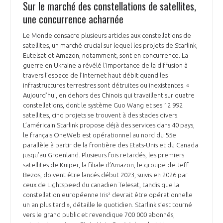
Sur le marché des constellations de satellites,
une concurrence acharnée
Le Monde consacre plusieurs articles aux constellations de
satellites, un marché crucial sur lequel les projets de Starlink,
Eutelsat et Amazon, notamment, sont en concurrence. La
guerre en Ukraine a révélé l’importance de la diffusion à
travers l’espace de l’Internet haut débit quand les
infrastructures terrestres sont détruites ou inexistantes. «
Aujourd’hui, en dehors des Chinois qui travaillent sur quatre
constellations, dont le système Guo Wang et ses 12 992
satellites, cinq projets se trouvent à des stades divers.
L’américain Starlink propose déjà des services dans 40 pays,
le français OneWeb est opérationnel au nord du 55e
parallèle à partir de la frontière des Etats-Unis et du Canada
jusqu’au Groenland. Plusieurs fois retardés, les premiers
satellites de Kuiper, la filiale d’Amazon, le groupe de Jeff
Bezos, doivent être lancés début 2023, suivis en 2026 par
ceux de Lightspeed du canadien Telesat, tandis que la
constellation européenne Iris² devrait être opérationnelle
un an plus tard », détaille le quotidien. Starlink s’est tourné
vers le grand public et revendique 700 000 abonnés,