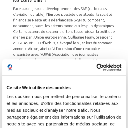
Face aux enjeux du développement des SAF (carburants
d’aviation durable), l'Europe possède des atouts : la société
finlandaise Neste et la néerlandaise SkyNRG comptent,
notamment, parmi les acteurs mondiaux les plus dynamiques.
Certains acteurs du secteur alertent toutefois sur la politique
menée par l'Union européenne. Guillaume Faury, président
du GIFAS et CEO d’Airbus, a évoqué le sujet lors du sommet
annuel d'Airbus, ainsi qu'à l'occasion d'une rencontre
organisée avec l'AJPAE (Association des journalistes
professionnels de l'aéronautique et de l'espace). Convaincu
du caractère essentiel des SAF, il salue l'Europe et la France «
en termes de volonté industrielle et de vision », mais se
montre plus critique vis-à-vis de la méthode adoptée dans le
cadre du paquet législatif européen « Fit for 55 », et plus
Ce site Web utilise des cookies
précisément au sein de l'initiative dédiée RefuelEU Aviation,
en cours de finalisation au Parlement européen. Il note que
Les cookies nous permettent de personnaliser le contenu
les façons dont l'Union européenne et les Etats-Unis se
et les annonces, d'offrir des fonctionnalités relatives aux
positionnent « sur le très gros enjeu énergétique derrière
médias sociaux et d'analyser notre trafic. Nous
cette transformation ne sont pas du tout les mêmes »,
partageons également des informations sur l'utilisation de
faisant l’éloge de la politique incitative de Washington, avec
« l'accélération extrêmement forte des subventions et des
notre site avec nos partenaires de médias sociaux, de