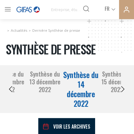
Ferme
Ferme
FR
VOUS ÊTES ADHÉRENTS
la
la
modal
modal
memb
memb
Actualités
Dernière Synthèse de presse
ACTUALITÉS
SYNTHÈSE DE PRESSE
À LA UNE
Synthèse du
nthèse du
Synthèse du
Synthèse du
DEMANDE D’ADHÉSION
 décembre
13 décembre
15 décembre
SYNTHÈSE DE PRESSE
14
2022
2022
2022
décembre
CONNEXION
2022
AGENDA
Avez-vous un statut de droit français ?
PAS ENCORE ADHÉRENT ?
COMMUNIQUÉS DE PRESSE
VOIR LES ARCHIVES
VOUS ÊTES UN PROFESSIONNEL DE LA FILIÈRE ?