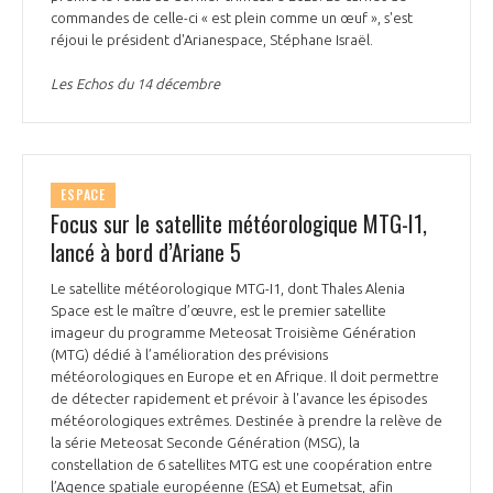
programmes ...
COMMISSIONS ET COMITÉS
commandes de celle-ci « est plein comme un œuf », s'est
POURQUOI DEVENIR MEMBRE ?
L'OBSERVATOIRE
LE MÉDIATEUR DE LA FILIÈRE AÉRONAUTIQUE ET SPATIALE
réjoui le président d'Arianespace, Stéphane Israël.
DEMANDE D’ADHÉSION
Les Echos du 14 décembre
MÉDIATION ET CHARTE D’ENGAGEMENT SUR LES RELATIONS ENTRE
CLIENTS ET FOURNISSEURS
CHIFFRES CLÉS
LA MÉDIATION AU-DELÀ DE LA FILIÈRE AÉRONAUTIQUE ET SPATIALE
ESPACE
LES ENJEUX
Focus sur le satellite météorologique MTG-I1,
PRENDRE CONTACT AVEC LE MÉDIATEUR DE LA FILIÈRE
lancé à bord d’Ariane 5
COMPÉTITIVITÉ
LES PUBLICATIONS
Le satellite météorologique MTG-I1, dont Thales Alenia
Space est le maître d’œuvre, est le premier satellite
EMPLOI & FORMATION
imageur du programme Meteosat Troisième Génération
DOCUMENTS & BROCHURES
(MTG) dédié à l’amélioration des prévisions
météorologiques en Europe et en Afrique. Il doit permettre
ENVIRONNEMENT
de détecter rapidement et prévoir à l'avance les épisodes
RAPPORTS D'ACTIVITÉS
météorologiques extrêmes. Destinée à prendre la relève de
la série Meteosat Seconde Génération (MSG), la
INNOVATION
constellation de 6 satellites MTG est une coopération entre
l’Agence spatiale européenne (ESA) et Eumetsat, afin