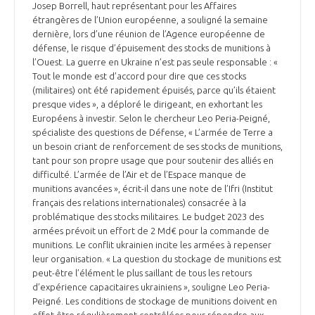
Josep Borrell, haut représentant pour les Affaires
étrangères de l’Union européenne, a souligné la semaine
dernière, lors d’une réunion de l’Agence européenne de
défense, le risque d’épuisement des stocks de munitions à
l’Ouest. La guerre en Ukraine n’est pas seule responsable : «
Tout le monde est d’accord pour dire que ces stocks
(militaires) ont été rapidement épuisés, parce qu’ils étaient
presque vides », a déploré le dirigeant, en exhortant les
Européens à investir. Selon le chercheur Leo Peria-Peigné,
spécialiste des questions de Défense, « L’armée de Terre a
un besoin criant de renforcement de ses stocks de munitions,
tant pour son propre usage que pour soutenir des alliés en
difficulté. L’armée de l’Air et de l’Espace manque de
munitions avancées », écrit-il dans une note de l’Ifri (Institut
français des relations internationales) consacrée à la
problématique des stocks militaires. Le budget 2023 des
armées prévoit un effort de 2 Md€ pour la commande de
munitions. Le conflit ukrainien incite les armées à repenser
leur organisation. « La question du stockage de munitions est
peut-être l’élément le plus saillant de tous les retours
d’expérience capacitaires ukrainiens », souligne Leo Peria-
Peigné. Les conditions de stockage de munitions doivent en
effet être régulièrement contrôlées pour répondre aux