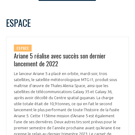
LE GIFAS
NON
OUI
t
Rejoignez une filière d’excellence et développez
decembre
2022
Mois Précédent
Mois 
ESPACE
 à
votre réseau au sein d’un écosystème intégré et
L
M
M
J
V
S
D
PRÉSENTATION
cohérent
1
2
3
4
5
6
7
8
9
10
11
NOTRE VISION
ESPACE
ORGANISATION
12
13
14
15
16
17
18
Ariane 5 réalise avec succès son dernier
19
20
21
22
23
24
25
lancement de 2022
NOS MISSIONS
LE CONSEIL DU GIFAS
26
27
28
29
30
31
FONCTIONNEMENT
Le lanceur Ariane 5 a placé en orbite, mardi soir, trois
satellites, le satellite météorologique MTG-I1, produit sous
NOTRE HISTOIRE
L’ÉQUIPE DU GIFAS
maîtrise d’œuvre de Thales Alenia Space, ainsi que les
GEADS
ACCOMPAGNEMENT DE NOS ADHÉRENTS
satellites de télécommunications Galaxy 35 et Galaxy 36,
après avoir décollé du Centre spatial guyanais. La charge
NOS RÉSEAUX À L'INTERNATIONAL
utile totale était de 10,9 tonnes, ce qui en fait le second
COMITÉ AERO PME
LES PROGRAMMES DU GIFAS
LA MÉDIATION
lancement le plus performant de toute l'histoire de la fusée
Ariane 5. Cette 115ème mission d'Ariane 5 est également
Découvrez les avantages d'adhérer au GIFAS.
STARTAIR
l'une de ses dernières. Deux autres tirs sont prévus pour le
UN ÉCOSYSTÈME INTÉGRÉ ET COHÉRENT
LA MÉDIATION DANS LA FILIÈRE AÉRONAUTIQUE ET SPATIALE
Rencontres, salons, données sectorielles,
premier semestre de l'année prochaine avant qu’Ariane 6 ne
LE SALON DU BOURGET
prenne le relais au dernier trimestre 2023. Le carnet de