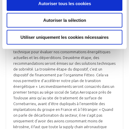
La Tribune et La Dépêche du Midi reviennent sur le
Autoriser tous les cookies
partenariat, annoncé le 8 décembre, entre Satys Aerospace
et l'Agence régionale énergie climat (AREC), afin de
diminuer de 20% la consommation énergétique de tous les
Autoriser la sélection
sites industriels de l’entreprise d’ici 2025. Grégory Mayeur, le
directeur général du groupe, explique : « C'est un
mécanisme en trois phases. L'AREC apporte, au travers de la
Utiliser uniquement les cookies nécessaires
société Greenflex (spécialisée dans l'accompagnement de la
transition environnementale des entreprises), une expertise
technique pour évaluer nos consommations énergétiques
actuelles et les déperditions. Deuxième étape, des
recommandations seront émises sur des solutions techniques
de sobriété. La troisième étape du dispositif, c'est un
dispositif de financement par l'organisme Fitteo. Cela va
nous permettre d'accélérer notre plan de transition
énergétique ». Les investissements seront consacrés dans un
premier temps au siège social de Satys Aerospace près de
Toulouse ainsi qu’au site de traitement de surface de
Cornebarrieu, avant d'être dupliqués à l'ensemble des
implantations du groupe en France et à l'étranger. « Quand
on parle de décarbonation du secteur, il ne s'agit pas
uniquement d'avoir des avions consommant moins de
kérosène, il faut que toute la supply chain aéronautique