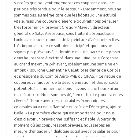
surcoûts que peuvent engendrer ces coupures dans une
période très tendue pour le secteur. « Évidemment, nous ne
sommes pas, au même titre que les hôpitaux, une activité
vitale, mais une coupure d'énergie pourrait nous pénaliser
très fortement », prévient Grégory Mayeur, directeur
général de Satys Aerospace, sous-traitant aéronautique
toulousain leader mondial de la peinture d'aéronefs. « Il est
très important que ce soit bien anticipé et que nous ne
soyons pas prévenus à la dernière minute, parce que passer
deux heures sans électricité dans une usine, cela s'organise,
au grand maximum 24h avant, idéalement une semaine en
amont », souligne Clémentine Gallet, présidente de Coriolis
et présidente du Comité Aéro-PME du GIFAS. « Ce risque de
coupures va rajouter de la désorganisation et des surcoûts
potentiels à un moment où nous n'avons ni une heure ni un
euro à perdre. Nous sommes déjà en difficulté pour livrer les
clients à l'heure avec des contraintes économiques
colossales au vu de la flambée du coût de l'énergie », ajoute-
t-elle. « La première chose qui est importante pour nous,
c'est d'avoir un prévisionnel suffisant et fiable. À partir du
moment où les coupures sont prévues, nous serons en
mesure d'engager un dialogue social avec nos salariés pour