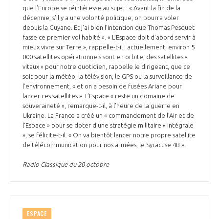
que l’Europe se réintéresse au sujet : « Avant la fin de la
décennie, s’il y a une volonté politique, on pourra voler
depuis la Guyane. Et j’ai bien l’intention que Thomas Pesquet
fasse ce premier vol habité ». « L’Espace doit d’abord servir à
mieux vivre sur Terre », rappelle-t-il : actuellement, environ 5
000 satellites opérationnels sont en orbite, des satellites «
vitaux » pour notre quotidien, rappelle le dirigeant, que ce
soit pour la météo, la télévision, le GPS ou la surveillance de
l’environnement, « et on a besoin de fusées Ariane pour
lancer ces satellites ». L’Espace « reste un domaine de
souveraineté », remarque-t-il, à l’heure de la guerre en
Ukraine. La France a créé un « commandement de l’Air et de
l’Espace » pour se doter d’une stratégie militaire « intégrale
», se félicite-t-il. « On va bientôt lancer notre propre satellite
de télécommunication pour nos armées, le Syracuse 4B ».
Radio Classique du 20 octobre
ESPACE