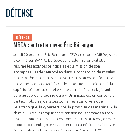
LE GIFAS
NON
OUI
octobre
2022
Mois Précédent
Mois 
t
DÉFENSE
Rejoignez une filière d’excellence et développez
L
M
M
J
V
S
D
 à
votre réseau au sein d’un écosystème intégré et
1
2
PRÉSENTATION
cohérent
3
4
5
6
7
8
9
DÉFENSE
10
11
12
13
14
15
16
MBDA : entretien avec Éric Béranger
NOTRE VISION
ORGANISATION
17
18
19
20
21
22
23
Jeudi 20 octobre, Éric Béranger, CEO du groupe MBDA, s'est
24
25
26
27
28
29
30
exprimé sur BFMTV. Il a évoqué le salon Euronaval et a
NOS MISSIONS
31
LE CONSEIL DU GIFAS
résumé les activités principales et la mission de son
FONCTIONNEMENT
entreprise, leader européen dans la conception de missiles
et de systèmes de missiles. « Notre mission est de fournir à
NOTRE HISTOIRE
L’ÉQUIPE DU GIFAS
nos armées des capacités qui leur permettent d’obtenir la
GEADS
ACCOMPAGNEMENT DE NOS ADHÉRENTS
supériorité opérationnelle sur le terrain. Pour cela, il faut
être au top de la technologie ». Un missile est un concentré
NOS RÉSEAUX À L'INTERNATIONAL
COMITÉ AERO PME
de technologies, dans des domaines aussi divers que
LES PROGRAMMES DU GIFAS
LA MÉDIATION
l’électronique, la cybersécurité, la physique des matériaux, la
chimie… « pour remplir notre mission nous sommes au top
Découvrez les avantages d'adhérer au GIFAS.
STARTAIR
niveau mondial dans tous ces domaines ». MBDA est, dans le
UN ÉCOSYSTÈME INTÉGRÉ ET COHÉRENT
LA MÉDIATION DANS LA FILIÈRE AÉRONAUTIQUE ET SPATIALE
Rencontres, salons, données sectorielles,
monde occidental, « le seul acteur non américain qui couvre
LE SALON DU BOURGET
l’ensemble des besoins des forces armées ». La BITD