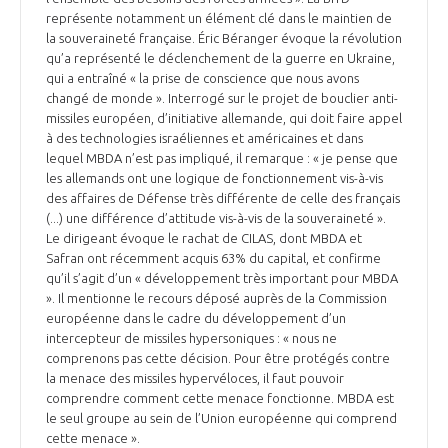
programmes ...
COMMISSIONS ET COMITÉS
représente notamment un élément clé dans le maintien de
POURQUOI DEVENIR MEMBRE ?
L'OBSERVATOIRE
LE MÉDIATEUR DE LA FILIÈRE AÉRONAUTIQUE ET SPATIALE
la souveraineté française. Éric Béranger évoque la révolution
DEMANDE D’ADHÉSION
qu’a représenté le déclenchement de la guerre en Ukraine,
qui a entraîné « la prise de conscience que nous avons
MÉDIATION ET CHARTE D’ENGAGEMENT SUR LES RELATIONS ENTRE
changé de monde ». Interrogé sur le projet de bouclier anti-
CLIENTS ET FOURNISSEURS
CHIFFRES CLÉS
missiles européen, d’initiative allemande, qui doit faire appel
à des technologies israéliennes et américaines et dans
lequel MBDA n’est pas impliqué, il remarque : « je pense que
LA MÉDIATION AU-DELÀ DE LA FILIÈRE AÉRONAUTIQUE ET SPATIALE
les allemands ont une logique de fonctionnement vis-à-vis
LES ENJEUX
des affaires de Défense très différente de celle des français
(...) une différence d’attitude vis-à-vis de la souveraineté ».
PRENDRE CONTACT AVEC LE MÉDIATEUR DE LA FILIÈRE
Le dirigeant évoque le rachat de CILAS, dont MBDA et
COMPÉTITIVITÉ
LES PUBLICATIONS
Safran ont récemment acquis 63% du capital, et confirme
qu’il s’agit d’un « développement très important pour MBDA
». Il mentionne le recours déposé auprès de la Commission
EMPLOI & FORMATION
DOCUMENTS & BROCHURES
européenne dans le cadre du développement d’un
intercepteur de missiles hypersoniques : « nous ne
ENVIRONNEMENT
comprenons pas cette décision. Pour être protégés contre
RAPPORTS D'ACTIVITÉS
la menace des missiles hypervéloces, il faut pouvoir
comprendre comment cette menace fonctionne. MBDA est
INNOVATION
le seul groupe au sein de l’Union européenne qui comprend
cette menace ».