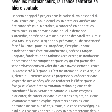
Avec les microlanceurs, la France renforce sa
filière spatiale
Le premier appel à projets dans le cadre du volet spatial du
plan France 2030, pour lequel les 16 premiers lauréats ont
été annoncés jeudi 6 octobre, a concerné en priorité les
microlanceurs, un domaine dans lequel la demande
s’intensifie, portée par la miniaturisation des satellites. « Pour
les Etats-Unis, c’est un sujet de suprématie, ou de supériorité
face à la Chine ; pour les Européens, c’est plus un souci
d’indépendance face aux Américains », précise François
Chopard, fondateur de Starburst Accelerator, un incubateur
de startups aéronautiques et spatiales, qui fait partie des
sept ambassadeurs du volet du plan d’investissement France
2030 consacré à l’Espace. « C’est maintenant que cela se joue
», alerte-t-il. Plusieurs appels à projets se succéderont dans
les prochaines années, afin de renforcer la filière spatiale
française, d’accélérer sa mutation technologique et de
contribuer à la souveraineté nationale. « Nous essayons
d’orienter, de conseiller dans le choix des projets, pour que
les montants soient les plus importants possibles, que
personne ne soit oublié et, surtout, que ce soit stratégique »,
explique François Chopard. 12 des 16 projets retenus début