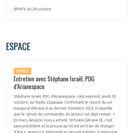
INTERNATIONALISATION
BFMTV du 20 octobre
ESPACE
ESPACE
Entretien avec Stéphane Israël, PDG
d’Arianespace
Stéphane Israël, PDG d’Arianespace, s’est exprimé, jeudi 20
octobre, sur Radio Classique. Confirmant le report du vol
inaugural d’Ariane 6 au dernier trimestre 2023, il rappelle
que le carnet de commandes du lanceur est déjà rempli : «
En mars, Amazon nous a acheté 18 fusées [Ariane 6], c’est
sans précédent et la preuve qu’on est en train de changer
d’ère », insiste-t-il. Interrogé sur les vols habités, il remarque