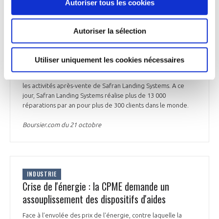
Autoriser tous les cookies
et A330 qui composent la clientèle mondiale d'AJW. Dans le
cadre de ce contrat exclusif de cinq ans, Safran Landing
Systems effectuera ces opérations en se basant sur son
Autoriser la sélection
réseau mondial de centres de maintenance, en France, au
Royaume-Uni, à Singapour et au Mexique. Une fois réparés,
les équipements seront expédiés aux différents sites
Utiliser uniquement les cookies nécessaires
mondiaux d'AJW. Conçu pour les opérateurs, les centres de
MRO et les loueurs d'avions, « Landing Life » couvre toutes
les activités après-vente de Safran Landing Systems. A ce
jour, Safran Landing Systems réalise plus de 13 000
réparations par an pour plus de 300 clients dans le monde.
Boursier.com du 21 octobre
INDUSTRIE
Crise de l'énergie : la CPME demande un
assouplissement des dispositifs d'aides
Face à l’envolée des prix de l'énergie, contre laquelle la