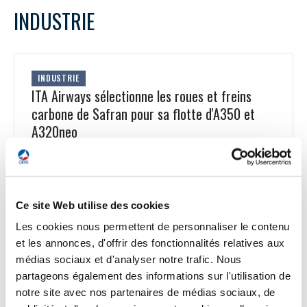
INDUSTRIE
INDUSTRIE
ITA Airways sélectionne les roues et freins
carbone de Safran pour sa flotte d'A350 et
A320neo
ITA Airways, la nouvelle compagnie aérienne nationale
italienne, a sélectionné les roues et freins carbone de Safran
Landing Systems pour équiper 6 A350 et 20 A320neo. « Les
roues et freins carbone conçus par Safran Landing Systems
Ce site Web utilise des cookies
pour les A350 et A320neo offrent des gains de masse
significatifs comparativement à la concurrence. Ce faisant, ils
Les cookies nous permettent de personnaliser le contenu
contribuent aux engagements d'ITA Airways visant à
et les annonces, d'offrir des fonctionnalités relatives aux
minimiser son empreinte carbone, en lui permettant de
médias sociaux et d'analyser notre trafic. Nous
réduire ses émissions de CO2 de l'ordre de 300 tonnes par
partageons également des informations sur l'utilisation de
an sur l'ensemble de sa flotte. Par ailleurs, grâce à leur
notre site avec nos partenaires de médias sociaux, de
conception, les freins de l'A350 refroidissent plus vite,
offrant un taux de rotation entre deux décollages (TAT) plus