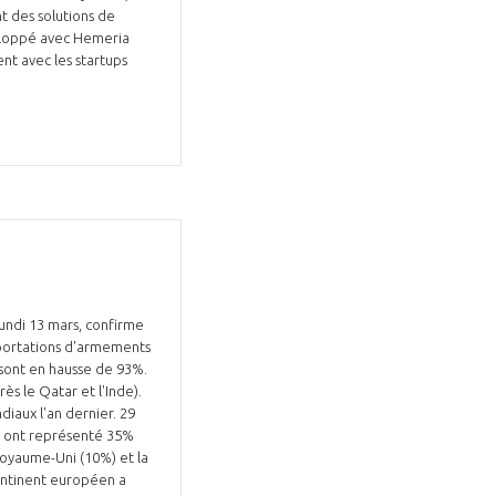
t des solutions de
veloppé avec Hemeria
nt avec les startups
 lundi 13 mars, confirme
mportations d'armements
 sont en hausse de 93%.
s le Qatar et l'Inde).
iaux l'an dernier. 29
qui ont représenté 35%
 Royaume-Uni (10%) et la
continent européen a