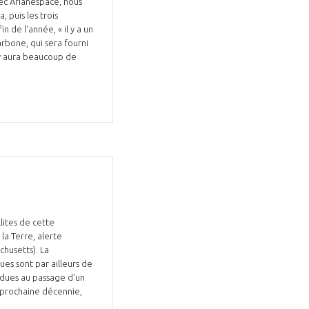
ec Arianespace, nous
 puis les trois
n de l'année, « il y a un
arbone, qui sera fourni
 y aura beaucoup de
GIFAS. Rencontres, salons,
rogrammes ...
ÉSION
lites de cette
 la Terre, alerte
husetts). La
ques sont par ailleurs de
 dues au passage d'un
a prochaine décennie,