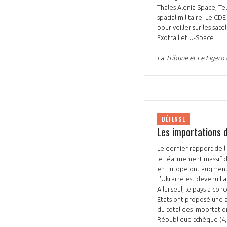
Thales Alenia Space, Te
spatial militaire. Le C
pour veiller sur les sa
Exotrail et U-Space.
La Tribune et Le Figaro
DÉFENSE
Les importations
Le dernier rapport de l'
le réarmement massif d
en Europe ont augmenté 
L'Ukraine est devenu l'
A lui seul, le pays a c
Etats ont proposé une ai
du total des importatio
République tchèque (4,4