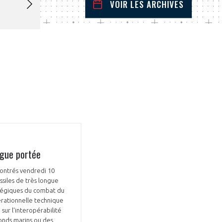
VOIR LES ARCHIVES
mars
2023
 Précédent
Mois Suivant
L
M
M
J
V
S
D
1
2
3
4
5
6
7
8
9
10
11
12
13
14
15
16
17
18
19
20
21
22
23
24
25
26
27
28
29
30
31
ngue portée
contrés vendredi 10
siles de très longue
ratégiques du combat du
érationnelle technique
 sur l'interopérabilité
fonds marins ou des