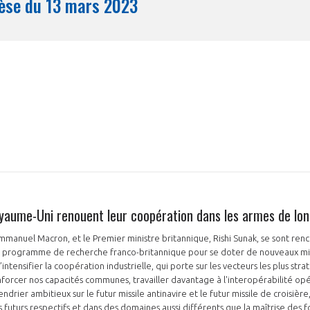
Synthèse du 13 mars 2023
Mois
oyaume-Uni renouent leur coopération dans les armes de lo
Emmanuel Macron, et le Premier ministre britannique, Rishi Sunak, se sont ren
 le programme de recherche franco-britannique pour se doter de nouveaux mis
intensifier la coopération industrielle, qui porte sur les vecteurs les plus st
nforcer nos capacités communes, travailler davantage à l'interopérabilité op
drier ambitieux sur le futur missile antinavire et le futur missile de croisière,
 futurs respectifs et dans des domaines aussi différents que la maîtrise des 