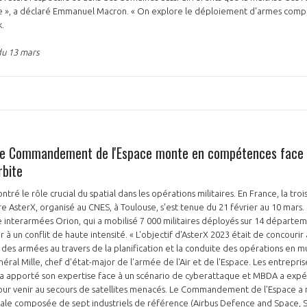
e », a déclaré Emmanuel Macron. « On explore le déploiement d'armes comp
k.
du 13 mars
 le Commandement de l'Espace monte en compétences face 
rbite
ontré le rôle crucial du spatial dans les opérations militaires. En France, la tr
aire AsterX, organisé au CNES, à Toulouse, s'est tenue du 21 février au 10 mars.
ce interarmées Orion, qui a mobilisé 7 000 militaires déployés sur 14 départem
à un conflit de haute intensité. « L'objectif d'AsterX 2023 était de concourir 
n des armées au travers de la planification et la conduite des opérations en mu
éral Mille, chef d'état-major de l'armée de l'Air et de l'Espace. Les entrepri
a a apporté son expertise face à un scénario de cyberattaque et MBDA a exp
ur venir au secours de satellites menacés. Le Commandement de l'Espace a m
ale composée de sept industriels de référence (Airbus Defence and Space, 