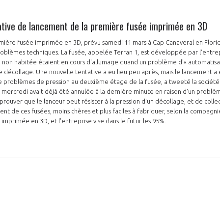
ative de lancement de la première fusée imprimée en 3D
mière fusée imprimée en 3D, prévu samedi 11 mars à Cap Canaveral en Flori
oblèmes techniques. La fusée, appelée Terran 1, est développée par l'entrep
 non habitée étaient en cours d'allumage quand un problème d'« automatisati
e décollage. Une nouvelle tentative a eu lieu peu après, mais le lancement a
e problèmes de pression au deuxième étage de la fusée, a tweeté la sociét
mercredi avait déjà été annulée à la dernière minute en raison d'un problè
 prouver que le lanceur peut résister à la pression d'un décollage, et de col
nt de ces fusées, moins chères et plus faciles à fabriquer, selon la compagnie
 imprimée en 3D, et l'entreprise vise dans le futur les 95%.