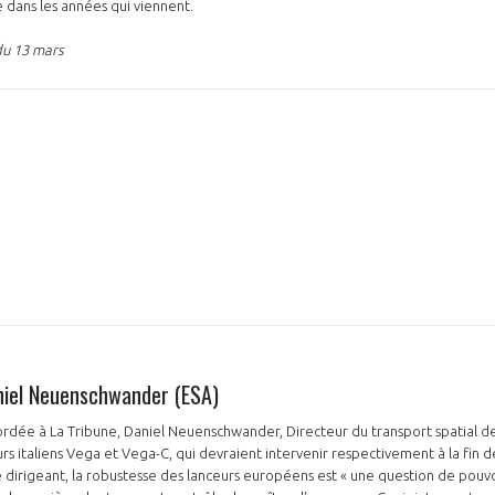
e dans les années qui viennent.
du 13 mars
PAS ENCORE ADH
VOUS ÊTES UN PROFESSIONN
nger et assurez la
Rejoignez une filière d’excellen
 l’international
réseau au sein d’un écosystème
DEMANDE D’ADHÉSION
niel Neuenschwander (ESA)
rdée à La Tribune, Daniel Neuenschwander, Directeur du transport spatial de
rs italiens Vega et Vega-C, qui devraient intervenir respectivement à la fin de 
e dirigeant, la robustesse des lanceurs européens est « une question de pouvo
Avez-vous un statut de droit français ?