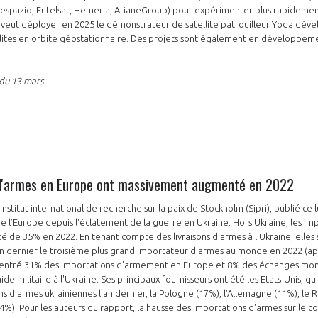
lespazio, Eutelsat, Hemeria, ArianeGroup) pour expérimenter plus rapidemen
DE veut déployer en 2025 le démonstrateur de satellite patrouilleur Yoda dé
tellites en orbite géostationnaire. Des projets sont également en développeme
 du 13 mars
 d'armes en Europe ont massivement augmenté en 2022
Institut international de recherche sur la paix de Stockholm (Sipri), publié ce
e l’Europe depuis l'éclatement de la guerre en Ukraine. Hors Ukraine, les i
de 35% en 2022. En tenant compte des livraisons d'armes à l'Ukraine, elles
an dernier le troisième plus grand importateur d'armes au monde en 2022 (aprè
oncentré 31% des importations d'armement en Europe et 8% des échanges mond
de militaire à l'Ukraine. Ses principaux fournisseurs ont été les Etats-Unis, 
ns d'armes ukrainiennes l'an dernier, la Pologne (17%), l'Allemagne (11%), le
%). Pour les auteurs du rapport, la hausse des importations d'armes sur le 