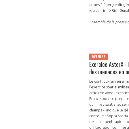
armes à énergie dirigé
», a confirmé Rishi Suna
Ensemble de la presse 
DÉFENSE
Exercice AsterX :
des menaces en o
Le conflit ukrainien a m
l'exercice spatial milit
articulée avec l'exerci
France pour se préparer 
du milieu spatial au sei
champs », indique le gén
concours : Sopra Steri
de lancement rapide po
d'intégration commerci