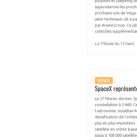
pouvoirs et [dépend] d
superviserons les proch
CONNEXION
prochains vols de Vega-C
jalon technique clé à p
par ArianeGroup. Ce jal
contrôles supplémentai
La Tribune du 13 mars
ESPACE
SpaceX représente 
Le 27 février dernier, S
constellation à 3 660. C
l'astronome Jonathan M
densification de l'orbit
plus en plus impactées
satellite en orbite bass
jusqu'à 100 000 satelli