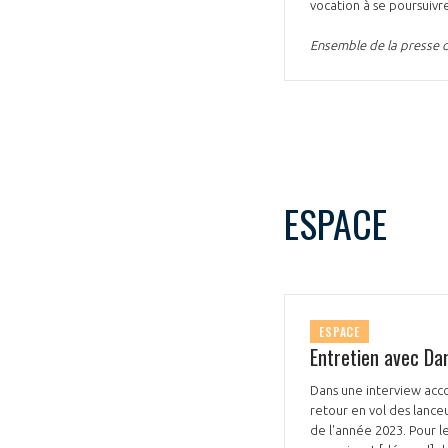
vocation à se poursuivr
Ensemble de la presse 
VOUS ÊTES
ADHÉRENTS
ESPACE
Développez votre activité à l’étra
pérennité de votre entreprise à
ESPACE
Entretien avec Da
Dans une interview acco
retour en vol des lanceu
de l'année 2023. Pour l