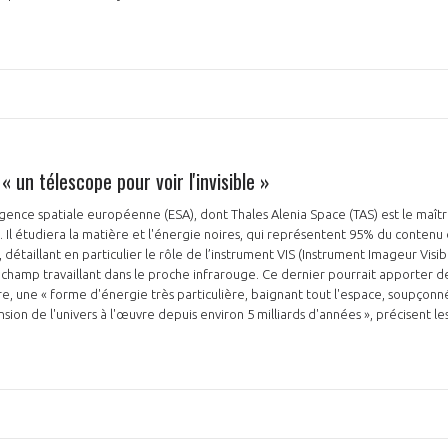
, « un télescope pour voir l'invisible »
l'Agence spatiale européenne (ESA), dont Thales Alenia Space (TAS) est le maît
n. Il étudiera la matière et l'énergie noires, qui représentent 95% du contenu 
, détaillant en particulier le rôle de l’instrument VIS (Instrument Imageur Visib
hamp travaillant dans le proche infrarouge. Ce dernier pourrait apporter des
re, une « forme d'énergie très particulière, baignant tout l'espace, soupçonné
nsion de l'univers à l'œuvre depuis environ 5 milliards d'années », précisent le