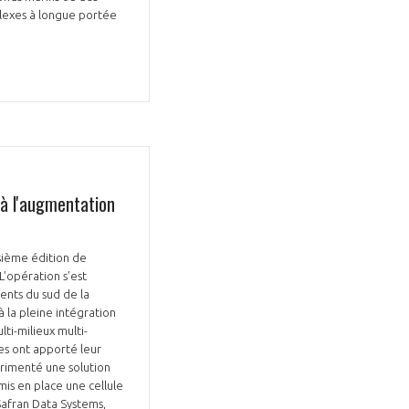
lexes à longue portée
à l'augmentation
oisième édition de
 L’opération s’est
ents du sud de la
à la pleine intégration
lti-milieux multi-
ses ont apporté leur
érimenté une solution
is en place une cellule
Safran Data Systems,