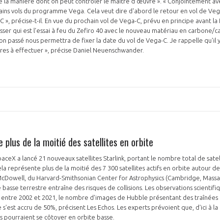
e la manière dont on peut contrôler le maître d'œuvre ». « Conjointement av
ains vols du programme Vega. Cela veut dire d'abord le retour en vol de Vega,
 », précise-t-il. En vue du prochain vol de Vega-C, prévu en principe avant la fi
asser qui est l'essai à feu du Zefiro 40 avec le nouveau matériau en carbone/c
on passé nous permettra de fixer la date du vol de Vega-C. Je rappelle qu'il
NON
OUI
res à effectuer », précise Daniel Neuenschwander.
Découvrez les avantages d'adhérer au 
données sectorielles, p
DEMANDE D’ADH
plus de la moitié des satellites en orbite
paceX a lancé 21 nouveaux satellites Starlink, portant le nombre total de satel
ela représente plus de la moitié des 7 300 satellites actifs en orbite autour de
cDowell, du Harvard-Smithsonian Center for Astrophysics (Cambridge, Massac
e basse terrestre entraîne des risques de collisions. Les observations scientifi
 : entre 2002 et 2021, le nombre d'images de Hubble présentant des traînées
e s'est accru de 50%, précisent Les Echos. Les experts prévoient que, d'ici à l
tes pourraient se côtoyer en orbite basse.