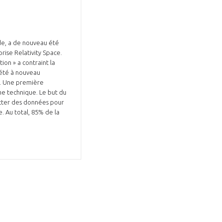
de, a de nouveau été
rise Relativity Space.
on » a contraint la
 été à nouveau
é. Une première
me technique. Le but du
lecter des données pour
. Au total, 85% de la