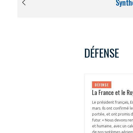
DÉFENSE
DÉFENSE
La France et le R
Le président français, 
mars. Ils ont confirmé
portée, et ont promis d’
futur. « Nous devons re
et humaine, avec un calen
de nos systèmes aériens