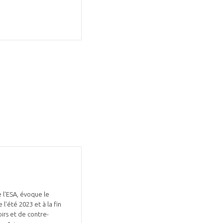
Fermer
la
ÉRENT ?
modale
Fermer
membre
la
EL DE LA FILIÈRE ?
modale
membre
ce et développez votre
Apportez votre savoir-faire à la
 intégré et cohérent
défense de vos
 l'ESA, évoque le
l'été 2023 et à la fin
irs et de contre-