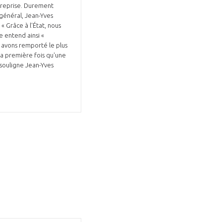
ntreprise. Durement
 général, Jean-Yves
« Grâce à l'État, nous
e entend ainsi «
us avons remporté le plus
la première fois qu'une
, souligne Jean-Yves
GIFAS. Rencontres, salons,
rogrammes ...
ÉSION