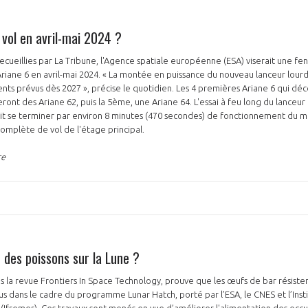
 vol en avril-mai 2024 ?
recueillies par La Tribune, l'Agence spatiale européenne (ESA) viserait une f
'Ariane 6 en avril-mai 2024. « La montée en puissance du nouveau lanceur lou
nts prévus dès 2027 », précise le quotidien. Les 4 premières Ariane 6 qui dé
eront des Ariane 62, puis la 5ème, une Ariane 64. L'essai à feu long du lanceur d
it se terminer par environ 8 minutes (470 secondes) de fonctionnement du mo
omplète de vol de l'étage principal.
re
 des poissons sur la Lune ?
 la revue Frontiers In Space Technology, prouve que les œufs de bar résisten
us dans le cadre du programme Lunar Hatch, porté par l’ESA, le CNES et l’Insti
r (Ifremer). Ces travaux sont menés en vue d’améliorer l'alimentation des occ