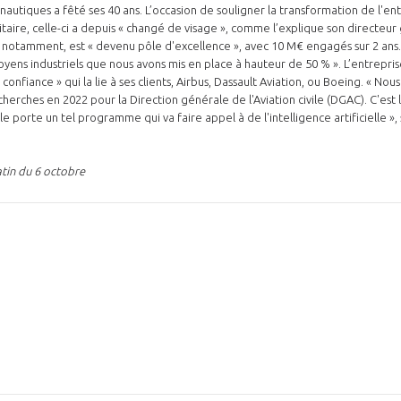
utiques a fêté ses 40 ans. L’occasion de souligner la transformation de l'e
itaire, celle-ci a depuis « changé de visage », comme l’explique son directeur
o, notamment, est « devenu pôle d'excellence », avec 10 M€ engagés sur 2 ans. 
oyens industriels que nous avons mis en place à hauteur de 50 % ». L’entrepris
 confiance » qui la lie à ses clients, Airbus, Dassault Aviation, ou Boeing. « No
NON
OUI
rches en 2022 pour la Direction générale de l'Aviation civile (DGAC). C'est 
le porte un tel programme qui va faire appel à de l'intelligence artificielle »
Découvrez les avantages d'adhérer au 
tin du 6 octobre
données sectorielles, p
DEMANDE D’ADH