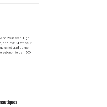
Fermer
la
ée fin 2020 avec Hugo
ÉRENT ?
modale
Fermer
e, et a levé 24 M€ pour
membre
la
qu'un jet traditionnel
EL DE LA FILIÈRE ?
modale
une autonomie de 1 500
membre
ce et développez votre
Apportez votre savoir-faire à la
 intégré et cohérent
défense de vos
onautiques