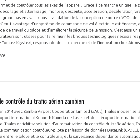
permet de contrôler tous les axes de l'appareil. Grâce à ce manche unique, le 
décollage et atterrissage, montée, descente, accélération, décélération, vi
n grand pas en avant dans la validation de la conception de notre eVTOL de 
tGen. L'avantage d'un système de commande de vol électrique est énorme, en 
rge de travail du pilote et d'améliorer la sécurité de la mission. C'est aussi u
ateurs sont utilisés pour faire mûrir les briques technologiques nécessaires 
re Tomasz Krysinski, responsable de la recherche et de l'innovation chez Airbu
bre
le contrôle du trafic aérien zambien
en 2014 avec Zambia Airport Cooperation Limited (ZACL), Thales modernise le
éroport international Kenneth Kaunda de Lusaka et de l'aéroport internation
 Thales enrichit sa solution d’automatisation du contrôle du trafic aérien, T
: la communication contrôleur-pilote par liaison de données DataLink (CPDLC)
sé entre le pilote et le contrôleur », et la surveillance dépendante automatiq