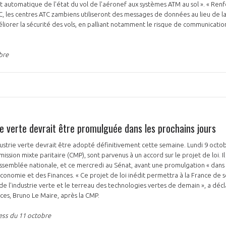
 automatique de l'état du vol de l'aéronef aux systèmes ATM au sol ». « Renfo
, les centres ATC zambiens utiliseront des messages de données au lieu de la 
iorer la sécurité des vols, en palliant notamment le risque de communicatio
bre
trie verte devrait être promulguée dans les prochains jours
ndustrie verte devrait être adopté définitivement cette semaine. Lundi 9 octob
ssion mixte paritaire (CMP), sont parvenus à un accord sur le projet de loi. Il 
Assemblée nationale, et ce mercredi au Sénat, avant une promulgation « dans l
’Economie et des Finances. « Ce projet de loi inédit permettra à la France de
e l'industrie verte et le terreau des technologies vertes de demain », a décl
ces, Bruno Le Maire, après la CMP.
ess du 11 octobre