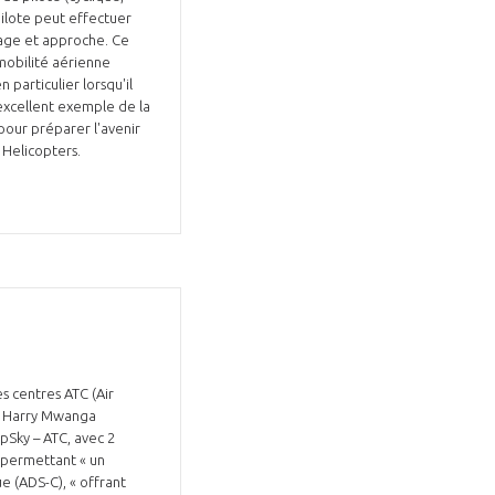
pilote peut effectuer
rage et approche. Ce
mobilité aérienne
particulier lorsqu'il
n excellent exemple de la
pour préparer l'avenir
s Helicopters.
s centres ATC (Air
al Harry Mwanga
opSky – ATC, avec 2
, permettant « un
ue (ADS-C), « offrant