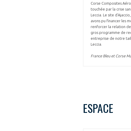
Corse Composites Aérona
CONNEXION
touchée par la crise san
Leccia. Le site d'Ajacci
avons pu financer les m
renforcer la relation de
gros programme de reche
entreprise de notre tail
Leccia.
France Bleu et Corse Ma
ESPACE