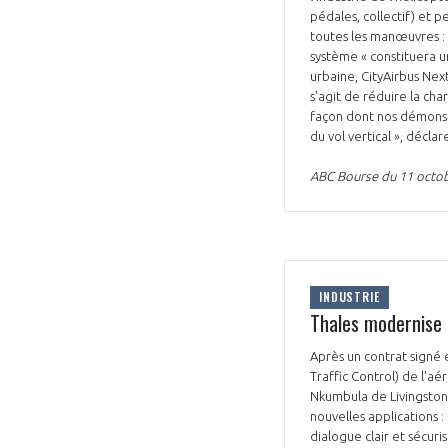
pédales, collectif) et 
toutes les manœuvres : 
système « constituera u
urbaine, CityAirbus Nex
s'agit de réduire la cha
façon dont nos démonstr
du vol vertical », décla
ABC Bourse du 11 octo
INDUSTRIE
Thales modernise 
Après un contrat signé 
Traffic Control) de l'a
Nkumbula de Livingstone.
nouvelles applications 
dialogue clair et sécuri