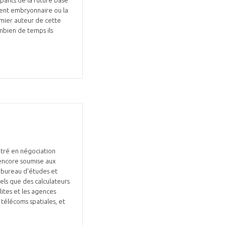
ment embryonnaire ou la
remier auteur de cette
ombien de temps ils
ntré en négociation
 encore soumise aux
, bureau d'études et
els que des calculateurs
lites et les agences
télécoms spatiales, et