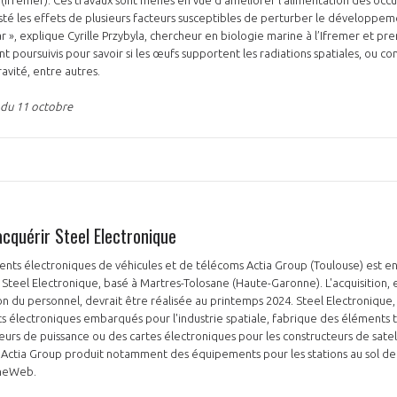
esté les effets de plusieurs facteurs susceptibles de perturber le développe
r », explique Cyrille Przybyla, chercheur en biologie marine à l’Ifremer et p
ont poursuivis pour savoir si les œufs supportent les radiations spatiales, ou c
ravité, entre autres.
 du 11 octobre
cquérir Steel Electronique
nts électroniques de véhicules et de télécoms Actia Group (Toulouse) est e
 Steel Electronique, basé à Martres-Tolosane (Haute-Garonne). L'acquisition,
tion du personnel, devrait être réalisée au printemps 2024. Steel Electronique
 électroniques embarqués pour l'industrie spatiale, fabrique des éléments t
eurs de puissance ou des cartes électroniques pour les constructeurs de satel
. Actia Group produit notamment des équipements pour les stations au sol de 
 OneWeb.