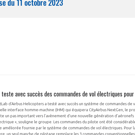
Synthèse du 11 octobre 2023
Mois
s teste avec succès des commandes de vol électriques pou
tLab d'Airbus Helicopters a testé avec succès un système de commandes de vo
elle interface homme-machine (IHM) qui équipera CityAirbus NextGen, le pr
te un pas important vers l'avènement d'une nouvelle génération d'aéronefs
ectrique », souligne le groupe. Les commandes du pilote ont été considérabl
age améliorée fournie par le système de commandes de vol électriques. Pour l
ptère, un seul manche de pilotage remplace les 3 commandes conventionnelles 