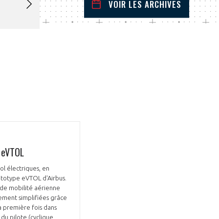
VOIR LES ARCHIVES
octobre
2023
 Précédent
Mois Suivant
L
M
M
J
V
S
D
1
2
3
4
5
6
7
8
9
10
11
12
13
14
15
16
17
18
19
20
21
22
23
24
25
26
27
28
29
30
31
r eVTOL
l électriques, en
ototype eVTOL d'Airbus.
 de mobilité aérienne
ement simplifiées grâce
a première fois dans
du pilote (cyclique,