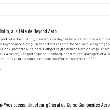
llotin, à la tête de Beyond Aero
 portrait à Eloa Guillotin, présidente de Beyond Aero, startup qu'elle a fond
PAS ENCORE ADH
l. Beyond Aero a conçu un avion d’affaires propulsé par une pile à hydrogèn
 One », présenté au Salon du Bourget en juin dernier. Doté d'ailes plus fines 
VOUS ÊTES UN PROFESSIONN
t sous la cabine), « ce prototype peut embarquer entre 6 et 8 passagers et a 
Les Echos. La pile à combustible doit toutefois encore être certifiée.
nger et assurez la
Rejoignez une filière d’excellen
e
 l’international
réseau au sein d’un écosystème
DEMANDE D’ADHÉSION
an-Yves Leccia, directeur général de Corse Composites Aér
Avez-vous un statut de droit français ?