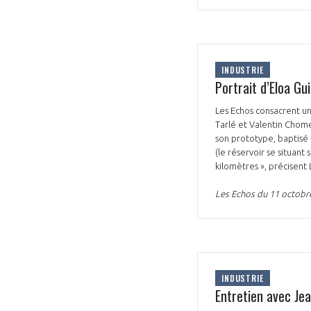
INDUSTRIE
Portrait d’Eloa Gui
Les Echos consacrent un
VOUS ÊTES
Tarlé et Valentin Chome
son prototype, baptisé «
ADHÉRENTS
(le réservoir se situan
kilomètres », précisent 
Développez votre activité à l’étra
Les Echos du 11 octobr
pérennité de votre entreprise à
INDUSTRIE
Entretien avec Je