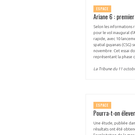
ESPACE
Ariane 6 : premier
Selon les informations 
pour le vol inaugural d
rapide, avec 10 lanceme
spatial guyanais (CSG) s
novembre. Cet essai do
représentant la phase c
La Tribune du 11 octob
ESPACE
Pourra-t-on élever
Une étude, publiée dans
résultats ont été obten
l’exploitation de la me