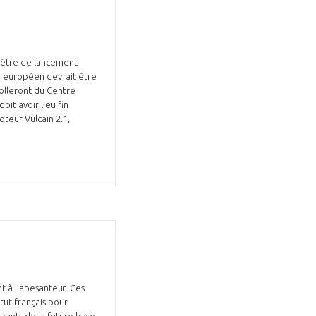
enêtre de lancement
rd européen devrait être
colleront du Centre
oit avoir lieu fin
teur Vulcain 2.1,
t à l’apesanteur. Ces
tut français pour
upants de la future base