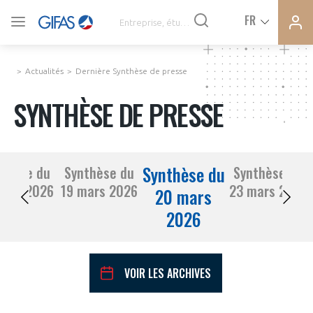
Ferme
Ferme
FR
VOUS ÊTES ADHÉRENTS
la
la
modal
modal
memb
memb
Actualités
Dernière Synthèse de presse
ACTUALITÉS
SYNTHÈSE DE PRESSE
À LA UNE
Synthèse du
thèse du
Synthèse du
Synthèse du
DEMANDE D’ADHÉSION
18 mars 2026
19 mars 2026
23 mars 2026
SYNTHÈSE DE PRESSE
20 mars
2026
CONNEXION
AGENDA
Avez-vous un statut de droit français ?
VOIR LES ARCHIVES
PAS ENCORE ADHÉRENT ?
COMMUNIQUÉS DE PRESSE
VOUS ÊTES UN PROFESSIONNEL DE LA FILIÈRE ?