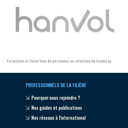
Aer
Formation et l'insertion de personnes en situation de handicap
PROFESSIONNELS DE LA FILIÈRE
Pourquoi nous rejoindre ?
Nos guides et publications
Nos réseaux à l'international