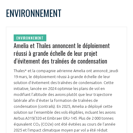
LE GIFAS
NON
OUI
mars
2026
Mois Précédent
Mois 
t
ENVIRONNEMENT
Rejoignez une filière d’excellence et développez
L
M
M
J
V
S
D
 à
votre réseau au sein d’un écosystème intégré et
1
PRÉSENTATION
cohérent
2
3
4
5
6
7
8
ENVIRONNEMENT
9
10
11
12
13
14
15
Amelia et Thales annoncent le déploiement
NOTRE VISION
ORGANISATION
16
17
18
19
20
21
22
réussi à grande échelle de leur projet
23
24
25
26
27
28
29
d’évitement des traînées de condensation
NOS MISSIONS
30
31
LE CONSEIL DU GIFAS
FONCTIONNEMENT
Thales* et la compagnie aérienne Amelia ont annoncé, jeudi
19 mars, le déploiement réussi à grande échelle de leur
NOTRE HISTOIRE
L’ÉQUIPE DU GIFAS
solution d’évitement des traînées de condensation. Cette
GEADS
ACCOMPAGNEMENT DE NOS ADHÉRENTS
initiative, lancée en 2024 optimise les plans de vol en
modifiant l’altitude des avions plutôt que leur trajectoire
NOS RÉSEAUX À L'INTERNATIONAL
latérale afin d’éviter la formation de traînées de
COMITÉ AERO PME
LES PROGRAMMES DU GIFAS
condensation (contrails). En 2025, Amelia a déployé cette
LA MÉDIATION
solution sur l’ensemble des vols éligibles, incluant les avions
Découvrez les avantages d'adhérer au GIFAS.
Airbus A319/320 et Embraer ERJ-145. Plus de 2 000 tonnes
STARTAIR
UN ÉCOSYSTÈME INTÉGRÉ ET COHÉRENT
équivalent CO₂ (CO2e) ont été évitées au cours de l’année
LA MÉDIATION DANS LA FILIÈRE AÉRONAUTIQUE ET SPATIALE
Rencontres, salons, données sectorielles,
LE SALON DU BOURGET
2025 et l’impact climatique moyen par vol a été réduit