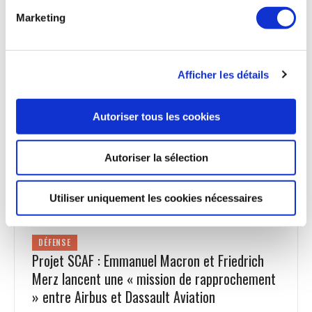
2026 et sera suivi du PT5, premier appareil de série, qui
Marketing
servira notamment comme appareil de démonstration par
Airbus Helicopters après certification. La certification et
l’entrée en service de l’hélicoptère bimoteur léger sont
prévues pour 2028.
Afficher les détails
Aerobuzz du 20 mars 2026
Autoriser tous les cookies
Autoriser la sélection
DÉFENSE
Utiliser uniquement les cookies nécessaires
DÉFENSE
Projet SCAF : Emmanuel Macron et Friedrich
Merz lancent une « mission de rapprochement
» entre Airbus et Dassault Aviation