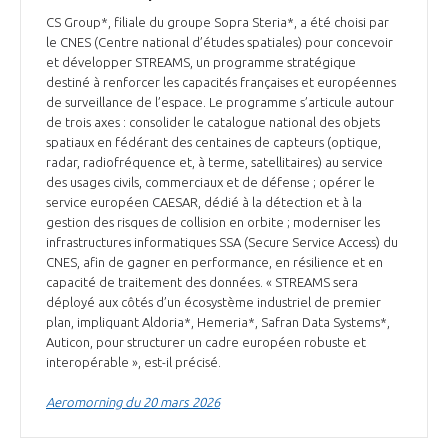
INTERNATIONALISATION
CS Group*, filiale du groupe Sopra Steria*, a été choisi par
le CNES (Centre national d’études spatiales) pour concevoir
et développer STREAMS, un programme stratégique
destiné à renforcer les capacités françaises et européennes
de surveillance de l’espace. Le programme s’articule autour
de trois axes : consolider le catalogue national des objets
spatiaux en fédérant des centaines de capteurs (optique,
radar, radiofréquence et, à terme, satellitaires) au service
des usages civils, commerciaux et de défense ; opérer le
service européen CAESAR, dédié à la détection et à la
gestion des risques de collision en orbite ; moderniser les
infrastructures informatiques SSA (Secure Service Access) du
CNES, afin de gagner en performance, en résilience et en
capacité de traitement des données. « STREAMS sera
déployé aux côtés d’un écosystème industriel de premier
plan, impliquant Aldoria*, Hemeria*, Safran Data Systems*,
Auticon, pour structurer un cadre européen robuste et
interopérable », est-il précisé.
Aeromorning du 20 mars 2026