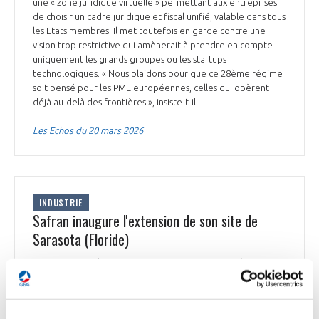
une « zone juridique virtuelle » permettant aux entreprises
de choisir un cadre juridique et fiscal unifié, valable dans tous
les Etats membres. Il met toutefois en garde contre une
vision trop restrictive qui amènerait à prendre en compte
uniquement les grands groupes ou les startups
technologiques. « Nous plaidons pour que ce 28ème régime
soit pensé pour les PME européennes, celles qui opèrent
déjà au-delà des frontières », insiste-t-il.
Les Echos du 20 mars 2026
INDUSTRIE
Safran inaugure l'extension de son site de
Sarasota (Floride)
Safran Electrical & Power* a inauguré un nouveau bâtiment
sur son site de Sarasota, en Floride (Etats-Unis), entièrement
consacré à la maintenance, à la réparation et à la révision de
systèmes électriques aéronautiques. Avec cette extension, le