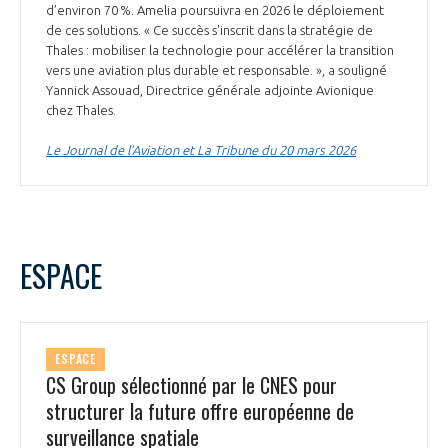
programmes ...
COMMISSIONS ET COMITÉS
d’environ 70 %. Amelia poursuivra en 2026 le déploiement
POURQUOI DEVENIR MEMBRE ?
L'OBSERVATOIRE
de ces solutions. « Ce succès s'inscrit dans la stratégie de
LE MÉDIATEUR DE LA FILIÈRE AÉRONAUTIQUE ET SPATIALE
Thales : mobiliser la technologie pour accélérer la transition
DEMANDE D’ADHÉSION
vers une aviation plus durable et responsable. », a souligné
MÉDIATION ET CHARTE D’ENGAGEMENT SUR LES RELATIONS ENTRE
Yannick Assouad, Directrice générale adjointe Avionique
CLIENTS ET FOURNISSEURS
chez Thales.
CHIFFRES CLÉS
Le Journal de l’Aviation et La Tribune du 20 mars 2026
LA MÉDIATION AU-DELÀ DE LA FILIÈRE AÉRONAUTIQUE ET SPATIALE
LES ENJEUX
PRENDRE CONTACT AVEC LE MÉDIATEUR DE LA FILIÈRE
COMPÉTITIVITÉ
LES PUBLICATIONS
ESPACE
EMPLOI & FORMATION
DOCUMENTS & BROCHURES
ENVIRONNEMENT
ESPACE
RAPPORTS D'ACTIVITÉS
CS Group sélectionné par le CNES pour
structurer la future offre européenne de
INNOVATION
surveillance spatiale