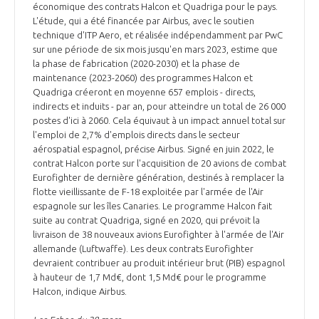
économique des contrats Halcon et Quadriga pour le pays.
L'étude, qui a été financée par Airbus, avec le soutien
technique d'ITP Aero, et réalisée indépendamment par PwC
sur une période de six mois jusqu'en mars 2023, estime que
la phase de fabrication (2020-2030) et la phase de
maintenance (2023-2060) des programmes Halcon et
Quadriga créeront en moyenne 657 emplois - directs,
indirects et induits - par an, pour atteindre un total de 26 000
postes d'ici à 2060. Cela équivaut à un impact annuel total sur
l'emploi de 2,7% d'emplois directs dans le secteur
aérospatial espagnol, précise Airbus. Signé en juin 2022, le
contrat Halcon porte sur l'acquisition de 20 avions de combat
Eurofighter de dernière génération, destinés à remplacer la
flotte vieillissante de F-18 exploitée par l'armée de l'Air
espagnole sur les îles Canaries. Le programme Halcon fait
suite au contrat Quadriga, signé en 2020, qui prévoit la
livraison de 38 nouveaux avions Eurofighter à l'armée de l'Air
allemande (Luftwaffe). Les deux contrats Eurofighter
devraient contribuer au produit intérieur brut (PIB) espagnol
à hauteur de 1,7 Md€, dont 1,5 Md€ pour le programme
Halcon, indique Airbus.