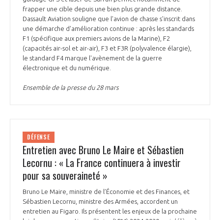
programmes ...
COMMISSIONS ET COMITÉS
frapper une cible depuis une bien plus grande distance.
POURQUOI DEVENIR MEMBRE ?
L'OBSERVATOIRE
LE MÉDIATEUR DE LA FILIÈRE AÉRONAUTIQUE ET SPATIALE
Dassault Aviation souligne que l'avion de chasse s'inscrit dans
DEMANDE D’ADHÉSION
une démarche d'amélioration continue : après les standards
F1 (spécifique aux premiers avions de la Marine), F2
MÉDIATION ET CHARTE D’ENGAGEMENT SUR LES RELATIONS ENTRE
(capacités air-sol et air-air), F3 et F3R (polyvalence élargie),
CLIENTS ET FOURNISSEURS
CHIFFRES CLÉS
le standard F4 marque l'avènement de la guerre
électronique et du numérique.
LA MÉDIATION AU-DELÀ DE LA FILIÈRE AÉRONAUTIQUE ET SPATIALE
Ensemble de la presse du 28 mars
LES ENJEUX
PRENDRE CONTACT AVEC LE MÉDIATEUR DE LA FILIÈRE
COMPÉTITIVITÉ
LES PUBLICATIONS
DÉFENSE
Entretien avec Bruno Le Maire et Sébastien
EMPLOI & FORMATION
DOCUMENTS & BROCHURES
Lecornu : « La France continuera à investir
pour sa souveraineté »
ENVIRONNEMENT
RAPPORTS D'ACTIVITÉS
Bruno Le Maire, ministre de l’Économie et des Finances, et
Sébastien Lecornu, ministre des Armées, accordent un
INNOVATION
entretien au Figaro. Ils présentent les enjeux de la prochaine