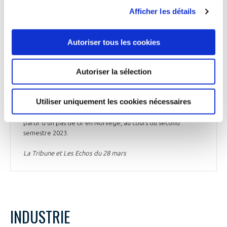
projets de lancement
Afficher les détails
Le groupe allemand Isar Aerospace, basé à Munich, a levé
155 M€ (167,57 M$) afin de progresser vers son premier
Autoriser tous les cookies
lancement prévu au second semestre de l'année. Parmi les
investisseurs figure le constructeur automobile allemand
Porsche SE, qui rejoindra le conseil de surveillance aux côtés
Autoriser la sélection
de HV Capital, a indiqué la société. « Ce tour de table est
une étape importante sur notre chemin vers l'orbite », a
déclaré le directeur général, Daniel Metzler. Isar Aerospace
Utiliser uniquement les cookies nécessaires
prévoit le premier vol de son lanceur Spectrum, conçu pour
placer en orbite des satellites de petite et moyenne taille à
partir d'un pas de tir en Norvège, au cours du second
semestre 2023.
La Tribune et Les Echos du 28 mars
INDUSTRIE