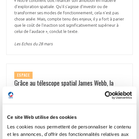
« Notre continent doit relancer son ambition en matière
d'exploration spatiale. Qu'il s'agisse d'investir ou de
transformer ses modes de fonctionnement, cela n'est pas
chose aisée. Mais, compte tenu des enjeux, il y a fort à parier
que le coût de l'inaction soit significativement supérieur à
celui de l'audace », conclut le texte.
Les Echos du 28 mars
ESPACE
Grâce au télescope spatial James Webb, la
chaleur émise par une exoplanète a pu être
précisément mesurée
Une étude publiée dans la revue Nature révèle que la
sensibilité exceptionnelle du télescope spatial James Webb
Ce site Web utilise des cookies
(JWST) a rendu possible la caractérisation très précise d’une
Les cookies nous permettent de personnaliser le contenu
exoplanète, baptisée Trappist-1b. « C’est pour produire ce
et les annonces, d'offrir des fonctionnalités relatives aux
type de résultats que nous travaillons depuis bientôt trente