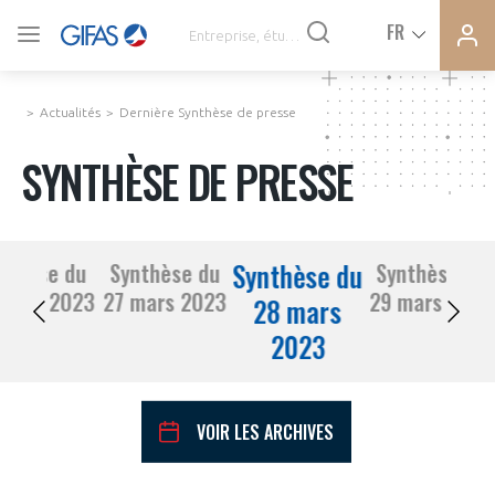
Ferme
Ferme
FR
VOUS ÊTES ADHÉRENTS
la
la
modal
modal
memb
memb
Actualités
Dernière Synthèse de presse
ACTUALITÉS
SYNTHÈSE DE PRESSE
À LA UNE
Synthèse du
nthèse du
Synthèse du
Synthèse du
DEMANDE D’ADHÉSION
24 mars 2023
27 mars 2023
29 mars 2023
SYNTHÈSE DE PRESSE
28 mars
2023
CONNEXION
AGENDA
Avez-vous un statut de droit français ?
VOIR LES ARCHIVES
PAS ENCORE ADHÉRENT ?
COMMUNIQUÉS DE PRESSE
VOUS ÊTES UN PROFESSIONNEL DE LA FILIÈRE ?