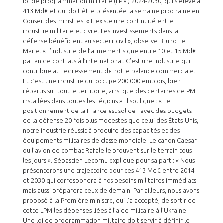
loi de programmation militaire (LPM) 2024-2030, qui s’élève à
INTERNATIONALISATION
413 Md€ et qui doit être présentée la semaine prochaine en
Conseil des ministres. « Il existe une continuité entre
industrie militaire et civile. Les investissements dans la
défense bénéficient au secteur civil », observe Bruno Le
Maire. « L’industrie de l’armement signe entre 10 et 15 Md€
par an de contrats à l’international. C’est une industrie qui
contribue au redressement de notre balance commerciale.
Et c’est une industrie qui occupe 200 000 emplois, bien
répartis sur tout le territoire, ainsi que des centaines de PME
installées dans toutes les régions ». Il souligne : « Le
positionnement de la France est solide : avec des budgets
de la défense 20 fois plus modestes que celui des États-Unis,
notre industrie réussit à produire des capacités et des
équipements militaires de classe mondiale. Le canon Caesar
ou l’avion de combat Rafale le prouvent sur le terrain tous
les jours ». Sébastien Lecornu explique pour sa part : « Nous
présenterons une trajectoire pour ces 413 Md€ entre 2014
et 2030 qui correspondra à nos besoins militaires immédiats
mais aussi préparera ceux de demain. Par ailleurs, nous avons
proposé à la Première ministre, qui l’a accepté, de sortir de
cette LPM les dépenses liées à l’aide militaire à l’Ukraine.
Une loi de programmation militaire doit servir à définir le