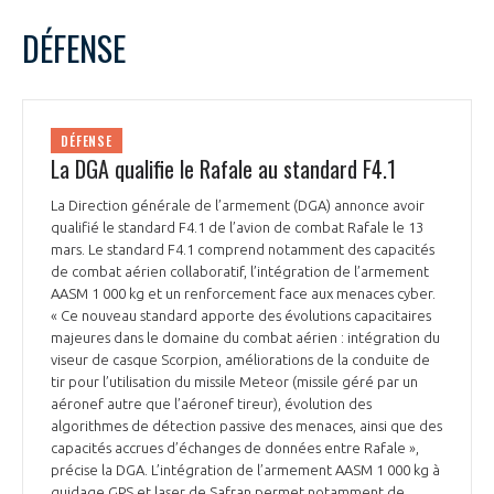
LE GIFAS
NON
OUI
mars
2023
Mois Précédent
Mois 
t
DÉFENSE
Rejoignez une filière d’excellence et développez
L
M
M
J
V
S
D
 à
votre réseau au sein d’un écosystème intégré et
1
2
3
4
5
PRÉSENTATION
cohérent
6
7
8
9
10
11
12
DÉFENSE
13
14
15
16
17
18
19
La DGA qualifie le Rafale au standard F4.1
NOTRE VISION
ORGANISATION
20
21
22
23
24
25
26
La Direction générale de l’armement (DGA) annonce avoir
27
28
29
30
31
qualifié le standard F4.1 de l’avion de combat Rafale le 13
NOS MISSIONS
LE CONSEIL DU GIFAS
mars. Le standard F4.1 comprend notamment des capacités
FONCTIONNEMENT
de combat aérien collaboratif, l’intégration de l’armement
AASM 1 000 kg et un renforcement face aux menaces cyber.
NOTRE HISTOIRE
L’ÉQUIPE DU GIFAS
« Ce nouveau standard apporte des évolutions capacitaires
GEADS
ACCOMPAGNEMENT DE NOS ADHÉRENTS
majeures dans le domaine du combat aérien : intégration du
viseur de casque Scorpion, améliorations de la conduite de
NOS RÉSEAUX À L'INTERNATIONAL
COMITÉ AERO PME
tir pour l’utilisation du missile Meteor (missile géré par un
LES PROGRAMMES DU GIFAS
LA MÉDIATION
aéronef autre que l’aéronef tireur), évolution des
algorithmes de détection passive des menaces, ainsi que des
Découvrez les avantages d'adhérer au GIFAS.
STARTAIR
capacités accrues d’échanges de données entre Rafale »,
UN ÉCOSYSTÈME INTÉGRÉ ET COHÉRENT
LA MÉDIATION DANS LA FILIÈRE AÉRONAUTIQUE ET SPATIALE
Rencontres, salons, données sectorielles,
précise la DGA. L’intégration de l’armement AASM 1 000 kg à
LE SALON DU BOURGET
guidage GPS et laser de Safran permet notamment de