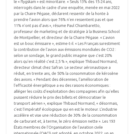
le « flygskam » est minoritaire. « Seuls 13% des 15-24 ans,
interrogés dans le cadre d’une enquête, menée en mai 2022
par la Chaire Pégase, déclarent ressentir de la honte à
prendre l’avion alors que 76% n’en ressentent pas et que
11% n’ont pas d’avis », résume Paul Chiambaretto,
professeur de marketing et de stratégie à la Business School
de Montpellier, et directeur de la Chaire Pégase. « L’avion
est un bouc émissaire », estime-t-il. « Les Français surestiment
la contribution de l’avion aux émissions mondiales de CO2 :
selon un sondage, le grand public imagine que c’est 20%
alors qu’en réalité c’est 2,5 % », explique Thibaud Normand,
directeur climat chez Safran. Le secteur aéronautique a
réduit, en trente ans, de 50% la consommation de kérosène
des avions. « Pendant des décennies, l’amélioration de
l’efficacité énergétique a eu des raisons économiques :
alléger les coûts d’exploitation des compagnies afin qu’elles
puissent réduire le prix des billets et démocratiser le
transport aérien », explique Thibaud Normand, « désormais,
c’est l’impératif écologique qui en est le moteur. L’industrie
accélère et vise une réduction de 30% de la consommation
de carburant et, à terme, le zéro émission nette ». Les 193
États membres de l’Organisation de l’aviation civile
internationale (OACI) ont adopté, en octobre 2022, un an