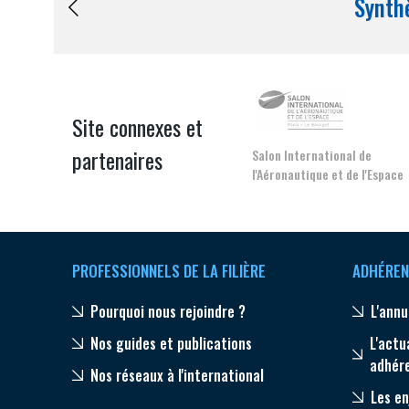
pérennité de votre entreprise à
Site connexes et
partenaires
Salon International de
l'Aéronautique et de l'Espace
CONNEXION
PROFESSIONNELS DE LA FILIÈRE
ADHÉREN
Pourquoi nous rejoindre ?
L'annu
Nos guides et publications
L'actu
adhér
Nos réseaux à l'international
Les en