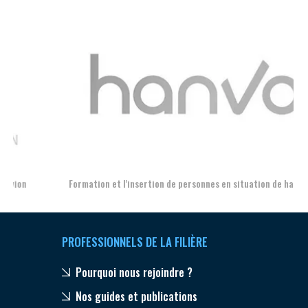
Aer
Formation et l'insertion de personnes en situation de handicap
PROFESSIONNELS DE LA FILIÈRE
Pourquoi nous rejoindre ?
Nos guides et publications