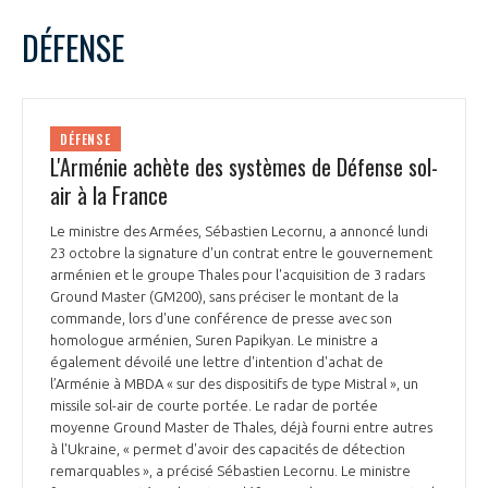
LE GIFAS
NON
OUI
octobre
2023
Mois Précédent
Mois 
t
DÉFENSE
Rejoignez une filière d’excellence et développez
L
M
M
J
V
S
D
 à
votre réseau au sein d’un écosystème intégré et
1
PRÉSENTATION
cohérent
2
3
4
5
6
7
8
DÉFENSE
9
10
11
12
13
14
15
L'Arménie achète des systèmes de Défense sol-
NOTRE VISION
ORGANISATION
16
17
18
19
20
21
22
air à la France
23
24
25
26
27
28
29
NOS MISSIONS
Le ministre des Armées, Sébastien Lecornu, a annoncé lundi
30
31
LE CONSEIL DU GIFAS
FONCTIONNEMENT
23 octobre la signature d'un contrat entre le gouvernement
arménien et le groupe Thales pour l'acquisition de 3 radars
NOTRE HISTOIRE
Ground Master (GM200), sans préciser le montant de la
L’ÉQUIPE DU GIFAS
GEADS
commande, lors d'une conférence de presse avec son
ACCOMPAGNEMENT DE NOS ADHÉRENTS
homologue arménien, Suren Papikyan. Le ministre a
également dévoilé une lettre d'intention d'achat de
NOS RÉSEAUX À L'INTERNATIONAL
COMITÉ AERO PME
l’Arménie à MBDA « sur des dispositifs de type Mistral », un
LES PROGRAMMES DU GIFAS
LA MÉDIATION
missile sol-air de courte portée. Le radar de portée
moyenne Ground Master de Thales, déjà fourni entre autres
Découvrez les avantages d'adhérer au GIFAS.
STARTAIR
UN ÉCOSYSTÈME INTÉGRÉ ET COHÉRENT
à l'Ukraine, « permet d'avoir des capacités de détection
LA MÉDIATION DANS LA FILIÈRE AÉRONAUTIQUE ET SPATIALE
Rencontres, salons, données sectorielles,
LE SALON DU BOURGET
remarquables », a précisé Sébastien Lecornu. Le ministre