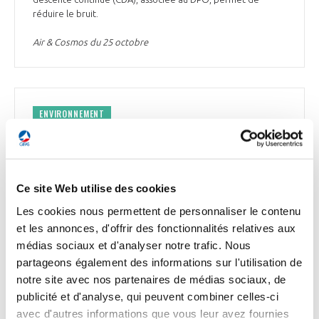
réduire le bruit.
Air & Cosmos du 25 octobre
ENVIRONNEMENT
Rolls-Royce : tests avec 100% de SAF pour les
moteurs Pearl 10X et Pearl 15
Rolls-Royce a annoncé avoir mené avec succès une série de
Ce site Web utilise des cookies
tests mettant en œuvre 100% de carburant d’aviation
durable (SAF) sur sa dernière génération de moteurs pour
Les cookies nous permettent de personnaliser le contenu
l’aviation d’affaires, le Pearl 15 et le Pearl 10X. Le Pearl 15
et les annonces, d'offrir des fonctionnalités relatives aux
équipe les Global 5500 et 6500 de Bombardier, tandis que le
médias sociaux et d'analyser notre trafic. Nous
Pearl 10X équipera le Falcon 10X de Dassault Aviation. Les
essais ont eu lieu au siège de Rolls-Royce dédié à l’aviation
partageons également des informations sur l'utilisation de
d’affaires, à Dahlewitz (Allemagne). Le carburant utilisé lors
notre site avec nos partenaires de médias sociaux, de
des tests a été produit à partir d’huile de cuisson ainsi que
publicité et d'analyse, qui peuvent combiner celles-ci
de déchets de graisse. D’ici à la fin de l’année 2023, Rolls-
avec d'autres informations que vous leur avez fournies
Royce se donne pour objectif de démontrer que tous ses