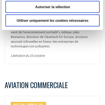
chocs tels que les guerres ou les catastrophes naturelles »,
Autoriser la sélection
explique Sandrine Kergroach, économiste principale au
centre de l’OCDE pour l’entrepreneuriat, les PME, les
régions et les villes. Des freins subsistent toutefois. La
Utiliser uniquement les cookies nécessaires
complexité des processus pour répondre aux appels à projet
a tendance à desservir les petites structures. « L’autre frein
vient de l’environnement normatif », indique Jules
Besnainou, directeur de Cleantech for Europe, structure
œuvrant à Bruxelles en faveur des entreprises de
technologies non polluantes.
Libération du 25 octobre
AVIATION COMMERCIALE
AVIATION COMMERCIALE