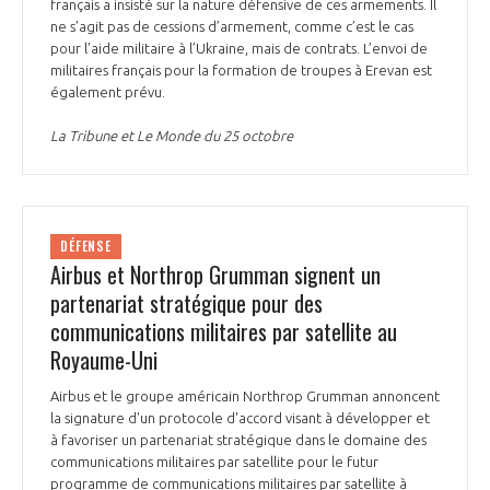
programmes ...
français a insisté sur la nature défensive de ces armements. Il
COMMISSIONS ET COMITÉS
POURQUOI DEVENIR MEMBRE ?
ne s’agit pas de cessions d’armement, comme c’est le cas
L'OBSERVATOIRE
LE MÉDIATEUR DE LA FILIÈRE AÉRONAUTIQUE ET SPATIALE
pour l’aide militaire à l’Ukraine, mais de contrats. L’envoi de
DEMANDE D’ADHÉSION
militaires français pour la formation de troupes à Erevan est
également prévu.
MÉDIATION ET CHARTE D’ENGAGEMENT SUR LES RELATIONS ENTRE
CLIENTS ET FOURNISSEURS
CHIFFRES CLÉS
La Tribune et Le Monde du 25 octobre
LA MÉDIATION AU-DELÀ DE LA FILIÈRE AÉRONAUTIQUE ET SPATIALE
LES ENJEUX
PRENDRE CONTACT AVEC LE MÉDIATEUR DE LA FILIÈRE
DÉFENSE
Airbus et Northrop Grumman signent un
COMPÉTITIVITÉ
LES PUBLICATIONS
partenariat stratégique pour des
communications militaires par satellite au
EMPLOI & FORMATION
DOCUMENTS & BROCHURES
Royaume-Uni
ENVIRONNEMENT
Airbus et le groupe américain Northrop Grumman annoncent
RAPPORTS D'ACTIVITÉS
la signature d'un protocole d'accord visant à développer et
à favoriser un partenariat stratégique dans le domaine des
INNOVATION
communications militaires par satellite pour le futur
programme de communications militaires par satellite à