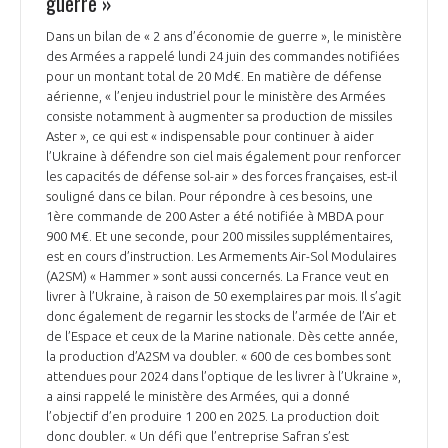
guerre »
INTERNATIONALISATION
Dans un bilan de « 2 ans d’économie de guerre », le ministère
des Armées a rappelé lundi 24 juin des commandes notifiées
pour un montant total de 20 Md€. En matière de défense
aérienne, « l’enjeu industriel pour le ministère des Armées
consiste notamment à augmenter sa production de missiles
Aster », ce qui est « indispensable pour continuer à aider
l’Ukraine à défendre son ciel mais également pour renforcer
les capacités de défense sol-air » des forces françaises, est-il
souligné dans ce bilan. Pour répondre à ces besoins, une
1ère commande de 200 Aster a été notifiée à MBDA pour
900 M€. Et une seconde, pour 200 missiles supplémentaires,
est en cours d’instruction. Les Armements Air-Sol Modulaires
(A2SM) « Hammer » sont aussi concernés. La France veut en
livrer à l’Ukraine, à raison de 50 exemplaires par mois. Il s’agit
donc également de regarnir les stocks de l’armée de l’Air et
de l’Espace et ceux de la Marine nationale. Dès cette année,
la production d’A2SM va doubler. « 600 de ces bombes sont
attendues pour 2024 dans l’optique de les livrer à l’Ukraine »,
a ainsi rappelé le ministère des Armées, qui a donné
l’objectif d’en produire 1 200 en 2025. La production doit
donc doubler. « Un défi que l’entreprise Safran s’est