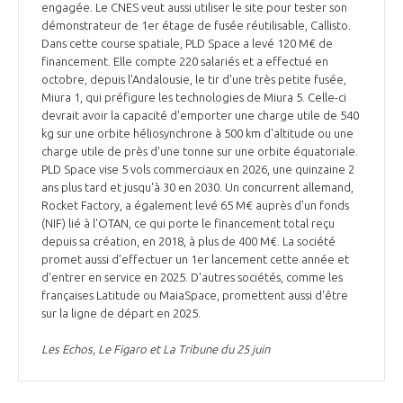
engagée. Le CNES veut aussi utiliser le site pour tester son
démonstrateur de 1er étage de fusée réutilisable, Callisto.
Dans cette course spatiale, PLD Space a levé 120 M€ de
financement. Elle compte 220 salariés et a effectué en
octobre, depuis l'Andalousie, le tir d'une très petite fusée,
Miura 1, qui préfigure les technologies de Miura 5. Celle-ci
devrait avoir la capacité d'emporter une charge utile de 540
kg sur une orbite héliosynchrone à 500 km d'altitude ou une
charge utile de près d'une tonne sur une orbite équatoriale.
PLD Space vise 5 vols commerciaux en 2026, une quinzaine 2
ans plus tard et jusqu'à 30 en 2030. Un concurrent allemand,
Rocket Factory, a également levé 65 M€ auprès d'un fonds
(NIF) lié à l'OTAN, ce qui porte le financement total reçu
depuis sa création, en 2018, à plus de 400 M€. La société
promet aussi d’effectuer un 1er lancement cette année et
d'entrer en service en 2025. D'autres sociétés, comme les
françaises Latitude ou MaiaSpace, promettent aussi d'être
sur la ligne de départ en 2025.
Les Echos, Le Figaro et La Tribune du 25 juin