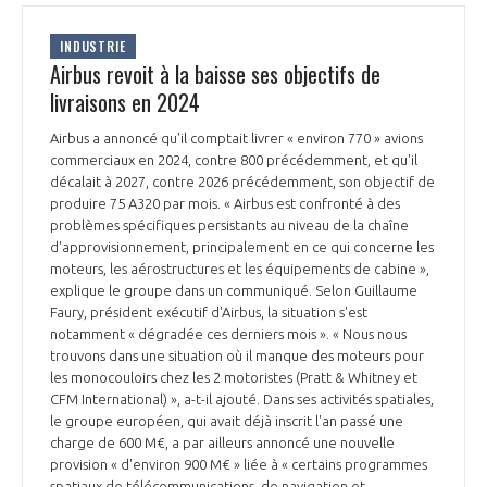
INDUSTRIE
Airbus revoit à la baisse ses objectifs de
livraisons en 2024
Airbus a annoncé qu'il comptait livrer « environ 770 » avions
commerciaux en 2024, contre 800 précédemment, et qu'il
décalait à 2027, contre 2026 précédemment, son objectif de
produire 75 A320 par mois. « Airbus est confronté à des
problèmes spécifiques persistants au niveau de la chaîne
d'approvisionnement, principalement en ce qui concerne les
moteurs, les aérostructures et les équipements de cabine »,
explique le groupe dans un communiqué. Selon Guillaume
Faury, président exécutif d'Airbus, la situation s'est
notamment « dégradée ces derniers mois ». « Nous nous
trouvons dans une situation où il manque des moteurs pour
les monocouloirs chez les 2 motoristes (Pratt & Whitney et
CFM International) », a-t-il ajouté. Dans ses activités spatiales,
le groupe européen, qui avait déjà inscrit l'an passé une
charge de 600 M€, a par ailleurs annoncé une nouvelle
provision « d'environ 900 M€ » liée à « certains programmes
spatiaux de télécommunications, de navigation et