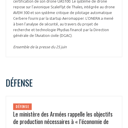
programmes ...
certification de son drone UAS100. Le système de drone
COMMISSIONS ET COMITÉS
POURQUOI DEVENIR MEMBRE ?
repose sur l'avionique ScaleFlyt de Thales, intégrée au drone
L'OBSERVATOIRE
LE MÉDIATEUR DE LA FILIÈRE AÉRONAUTIQUE ET SPATIALE
AVEM 300 et son système critique de pilotage automatique
DEMANDE D’ADHÉSION
Cerbere fourni par la startup Aeromapper. L'ONERA a mené
à bien l'analyse de sécurité, au travers du projet de
MÉDIATION ET CHARTE D’ENGAGEMENT SUR LES RELATIONS ENTRE
recherche et technologie Phydias financé par la Direction
CLIENTS ET FOURNISSEURS
CHIFFRES CLÉS
générale de l'Aviation civile (DGAC).
LA MÉDIATION AU-DELÀ DE LA FILIÈRE AÉRONAUTIQUE ET SPATIALE
Ensemble de la presse du 25 juin
LES ENJEUX
PRENDRE CONTACT AVEC LE MÉDIATEUR DE LA FILIÈRE
COMPÉTITIVITÉ
LES PUBLICATIONS
DÉFENSE
EMPLOI & FORMATION
DOCUMENTS & BROCHURES
ENVIRONNEMENT
RAPPORTS D'ACTIVITÉS
DÉFENSE
Le ministère des Armées rappelle les objectifs
INNOVATION
de production nécessaires à « l’économie de