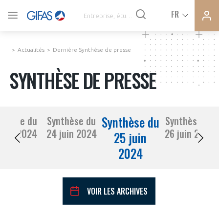
Ferme
Ferme
FR
VOUS ÊTES ADHÉRENTS
la
la
modal
modal
memb
memb
Actualités
Dernière Synthèse de presse
ACTUALITÉS
SYNTHÈSE DE PRESSE
À LA UNE
Synthèse du
nthèse du
Synthèse du
Synthèse du
DEMANDE D’ADHÉSION
21 juin 2024
24 juin 2024
26 juin 2024
SYNTHÈSE DE PRESSE
25 juin
2024
CONNEXION
AGENDA
Avez-vous un statut de droit français ?
VOIR LES ARCHIVES
PAS ENCORE ADHÉRENT ?
COMMUNIQUÉS DE PRESSE
VOUS ÊTES UN PROFESSIONNEL DE LA FILIÈRE ?