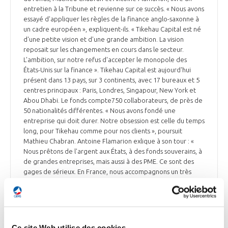
entretien à la Tribune et revienne sur ce succès. « Nous avons
essayé d'appliquer les règles de la finance anglo-saxonne à
un cadre européen », expliquent-ils. « Tikehau Capital est né
d'une petite vision et d'une grande ambition. La vision
reposait sur les changements en cours dans le secteur.
L'ambition, sur notre refus d'accepter le monopole des
États-Unis sur la finance ». Tikehau Capital est aujourd'hui
présent dans 13 pays, sur 3 continents, avec 17 bureaux et 5
centres principaux : Paris, Londres, Singapour, New York et
Abou Dhabi. Le fonds compte750 collaborateurs, de près de
50 nationalités différentes. « Nous avons fondé une
entreprise qui doit durer. Notre obsession est celle du temps
long, pour Tikehau comme pour nos clients », poursuit
Mathieu Chabran. Antoine Flamarion exlique à son tour : «
Nous prêtons de l'argent aux États, à des fonds souverains, à
de grandes entreprises, mais aussi à des PME. Ce sont des
gages de sérieux. En France, nous accompagnons un très
grand nombre d'entreprises, dans de multiples secteurs :
elles réalisent au total 30 Md€ de chiffre d'affaires et
emploient 230 000 salariés ».
La Tribune du 24 juin
Ce site Web utilise des cookies