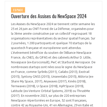
ESPACE
Ouverture des Assises du NewSpace 2024
Les Assises du NewSpace 2024 se tiennent cette semaine les
25 et 26 juin au CNIT Forest de La Défense, organisées pour
la 3ème année consécutive par un collectif regroupant 18
organisations représentatives du secteur spatial français. Sur
2 journées, 1 200 participants et quelque 70 startups de la
spacetech française et européenne sont attendus.
L’événement bénéficie du soutien de l’Alliance NewSpace
France, du CNES, du GIFAS et des cabinets Arthur D. Little,
Novaspace (ex-Euroconsult), PwC et Starburst Aerospace. De
nombreuses startups sont nées sous le signe du NewSpace
en France, comme Syrlinks (2011), Cailabs (2013), Exotrail
(2015), Syntony GNSS (2015), Unseenlabs (2015), Aldoria (ex-
Share My Space, 2017), Anywaves (2017), Kinéis (2018),
Ternwaves (2018), U-Space (2018), HyPrSpace (2019),
Latitude (ex-Venture Orbital Systems, 2019) ou ThrustMe
(2017). En novembre 2023, sur plus de 220 entreprises
NewSpace répertoriées en Europe, 52 sont françaises,
contre 42 au Royaume-Uni, 41 en Allemagne, 29 en Italie et