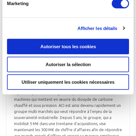
Nexter. Le groupe vient aussi de renforcer sa branche
Marketing
services en reprenant SDML à Martigues, dans les Bouches-
du-Rhône, complémentaire de son activité de maintenance
en Malaisie, pour les compagnies aériennes et maritimes. Ce
pôle services, qui est désormais dirigé par Axel Breton,
Afficher les détails
ancien propriétaire de SDML, vise à consolider l'après-vente
et la couverture de la région sud du groupe qui accompagne
Airbus Helicopters, EDF, le CEA et leurs sous-traitants. En avril,
Autoriser tous les cookies
ACI Groupe avait repris la partie pompes hydrauliques du
japonais Jtekt. Rebaptisée Enerflux, elle comprend une usine
à Blois, dans le Loir-et-Cher, et un centre technique à
Autoriser la sélection
Chennevières-sur-Marne, dans le Val-de-Marne, soit 210
salariés. Enfin, ACI avait sauvé, cet hiver, Dense fluid
degreasing (DFD), qui a mis au point une solution brevetée
Utiliser uniquement les cookies nécessaires
de décontamination et traitement de surface au CO2
supercritique. Devenue Qarboon, cette filiale fournit des
machines qui mettent en œuvre du dioxyde de carbone
chauffé et sous pression. ACI est ainsi devenu rapidement un
groupe multi marchés qui veut répondre à l'enjeu de la
souveraineté industrielle. Depuis 5 ans, le groupe, qui a
mobilisé 5 M€ dans une trentaine d'acquisitions, vise
maintenant les 300 M€ de chiffre d'affaires afin de répondre
aux grands appels d'offres et asseoir sa marque employeur.