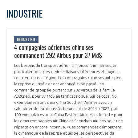
LE GIFAS
NON
OUI
juillet
2022
Mois Précédent
Mois 
t
INDUSTRIE
Rejoignez une filière d’excellence et développez
L
M
M
J
V
S
D
 à
votre réseau au sein d’un écosystème intégré et
1
2
3
PRÉSENTATION
cohérent
4
5
6
7
8
9
10
INDUSTRIE
11
12
13
14
15
16
17
4 compagnies aériennes chinoises
NOTRE VISION
ORGANISATION
18
19
20
21
22
23
24
commandent 292 Airbus pour 37 Md$
25
26
27
28
29
30
31
NOS MISSIONS
Les besoins du transport aérien chinois sont immenses, en
LE CONSEIL DU GIFAS
FONCTIONNEMENT
particulier pour desservir les liaisons intérieures et moyen-
courriers dans la région. Les compagnies chinoises anticipent
NOTRE HISTOIRE
la reprise du trafic et ont annoncé avoir passé une
L’ÉQUIPE DU GIFAS
GEADS
commande groupée portant sur 292 Airbus de la famille
ACCOMPAGNEMENT DE NOS ADHÉRENTS
A320neo, pour 37 Md$ au tarif catalogue. Sur ce total, 96
exemplaires iront chez China Southern Airlines avec un
NOS RÉSEAUX À L'INTERNATIONAL
COMITÉ AERO PME
calendrier de livraisons s'échelonnant de 2024 à 2027, puis
LES PROGRAMMES DU GIFAS
LA MÉDIATION
100 exemplaires pour China Eastern Airlines, et le reste pour
les deux compagnies Air China et Shenzhen Airlines pour une
Découvrez les avantages d'adhérer au GIFAS.
STARTAIR
UN ÉCOSYSTÈME INTÉGRÉ ET COHÉRENT
répartition encore inconnue. « Ces commandes démontrent
LA MÉDIATION DANS LA FILIÈRE AÉRONAUTIQUE ET SPATIALE
Rencontres, salons, données sectorielles,
LE SALON DU BOURGET
la dynamique de la reprise et les belles perspectives du