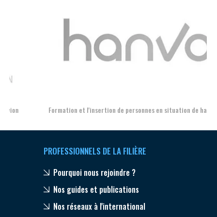
Aer
Formation et l'insertion de personnes en situation de handicap
PROFESSIONNELS DE LA FILIÈRE
Pourquoi nous rejoindre ?
Nos guides et publications
Nos réseaux à l'international