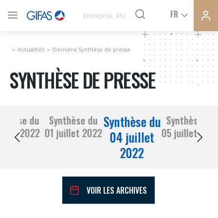
Ferme
Ferme
FR
VOUS ÊTES ADHÉRENTS
la
la
modal
modal
memb
memb
Actualités
Dernière Synthèse de presse
ACTUALITÉS
SYNTHÈSE DE PRESSE
À LA UNE
Synthèse du
nthèse du
Synthèse du
Synthèse du
DEMANDE D’ADHÉSION
30 juin 2022
01 juillet 2022
05 juillet 20
SYNTHÈSE DE PRESSE
04 juillet
2022
CONNEXION
AGENDA
Avez-vous un statut de droit français ?
VOIR LES ARCHIVES
PAS ENCORE ADHÉRENT ?
COMMUNIQUÉS DE PRESSE
VOUS ÊTES UN PROFESSIONNEL DE LA FILIÈRE ?