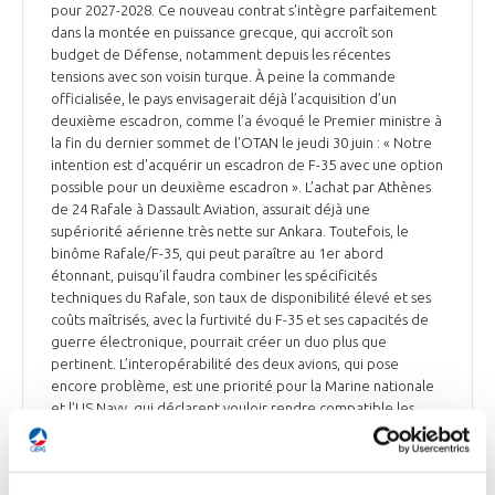
pour 2027-2028. Ce nouveau contrat s'intègre parfaitement
dans la montée en puissance grecque, qui accroît son
budget de Défense, notamment depuis les récentes
tensions avec son voisin turque. À peine la commande
officialisée, le pays envisagerait déjà l’acquisition d’un
deuxième escadron, comme l’a évoqué le Premier ministre à
la fin du dernier sommet de l'OTAN le jeudi 30 juin : « Notre
intention est d'acquérir un escadron de F-35 avec une option
possible pour un deuxième escadron ». L’achat par Athènes
de 24 Rafale à Dassault Aviation, assurait déjà une
supériorité aérienne très nette sur Ankara. Toutefois, le
binôme Rafale/F-35, qui peut paraître au 1er abord
étonnant, puisqu’il faudra combiner les spécificités
techniques du Rafale, son taux de disponibilité élevé et ses
coûts maîtrisés, avec la furtivité du F-35 et ses capacités de
guerre électronique, pourrait créer un duo plus que
pertinent. L’interopérabilité des deux avions, qui pose
encore problème, est une priorité pour la Marine nationale
et l’US Navy, qui déclarent vouloir rendre compatible les
deux avions.
Air & Cosmos du 4 juillet