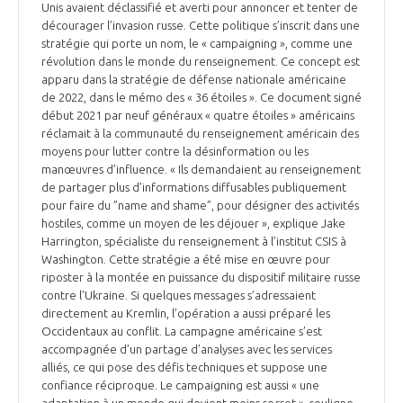
Unis avaient déclassifié et averti pour annoncer et tenter de
décourager l’invasion russe. Cette politique s’inscrit dans une
stratégie qui porte un nom, le « campaigning », comme une
révolution dans le monde du renseignement. Ce concept est
apparu dans la stratégie de défense nationale américaine
de 2022, dans le mémo des « 36 étoiles ». Ce document signé
début 2021 par neuf généraux « quatre étoiles » américains
réclamait à la communauté du renseignement américain des
moyens pour lutter contre la désinformation ou les
manœuvres d’influence. « Ils demandaient au renseignement
de partager plus d’informations diffusables publiquement
pour faire du ”name and shame”, pour désigner des activités
hostiles, comme un moyen de les déjouer », explique Jake
Harrington, spécialiste du renseignement à l’institut CSIS à
Washington. Cette stratégie a été mise en œuvre pour
riposter à la montée en puissance du dispositif militaire russe
contre l’Ukraine. Si quelques messages s’adressaient
directement au Kremlin, l’opération a aussi préparé les
Occidentaux au conflit. La campagne américaine s’est
accompagnée d’un partage d’analyses avec les services
alliés, ce qui pose des défis techniques et suppose une
confiance réciproque. Le campaigning est aussi « une
adaptation à un monde qui devient moins secret », souligne