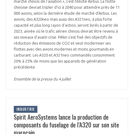
programmes ...
marché chinois de l'aviation », s'est félicité Airbus. La flotte
COMMISSIONS ET COMITÉS
POURQUOI DEVENIR MEMBRE ?
chinoise devrait tripler d'ici à 2040 pour atteindre près de 11
L'OBSERVATOIRE
LE MÉDIATEUR DE LA FILIÈRE AÉRONAUTIQUE ET SPATIALE
000 avions, selon la dernière étude de marché d'Airbus. Les
DEMANDE D’ADHÉSION
avions, des A320neo mais aussi des A321neo, à plus forte
capacité et plus long rayon d'action, seront livrés à partir de
MÉDIATION ET CHARTE D’ENGAGEMENT SUR LES RELATIONS ENTRE
2023, année où le trafic aérien chinois devrait être revenu à
CLIENTS ET FOURNISSEURS
CHIFFRES CLÉS
ses niveaux d'avant-crise. Pékin s'est fixé des objectifs de
réduction des émissions de CO2 et veut moderniser ses
LA MÉDIATION AU-DELÀ DE LA FILIÈRE AÉRONAUTIQUE ET SPATIALE
flottes avec des avions modernes et moins gourmands en
carburant. Les A320 et A321neo commandés consomment
LES ENJEUX
20% à 25% de moins que les appareils de génération
PRENDRE CONTACT AVEC LE MÉDIATEUR DE LA FILIÈRE
précédente.
COMPÉTITIVITÉ
LES PUBLICATIONS
Ensemble de la presse du 4 juillet
EMPLOI & FORMATION
DOCUMENTS & BROCHURES
ENVIRONNEMENT
INDUSTRIE
RAPPORTS D'ACTIVITÉS
Spirit AeroSystems lance la production de
composants du fuselage de l’A320 sur son site
INNOVATION
marocain