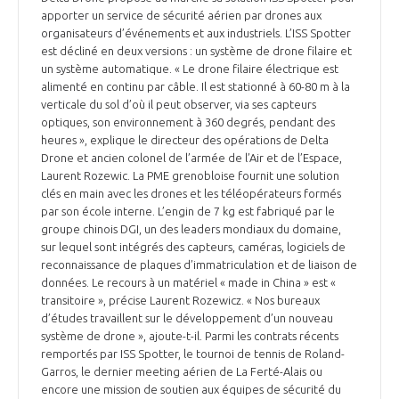
apporter un service de sécurité aérien par drones aux
organisateurs d’événements et aux industriels. L’ISS Spotter
est décliné en deux versions : un système de drone filaire et
un système automatique. « Le drone filaire électrique est
alimenté en continu par câble. Il est stationné à 60-80 m à la
verticale du sol d’où il peut observer, via ses capteurs
optiques, son environnement à 360 degrés, pendant des
heures », explique le directeur des opérations de Delta
Drone et ancien colonel de l’armée de l’Air et de l’Espace,
Laurent Rozewic. La PME grenobloise fournit une solution
clés en main avec les drones et les téléopérateurs formés
par son école interne. L’engin de 7 kg est fabriqué par le
groupe chinois DGI, un des leaders mondiaux du domaine,
sur lequel sont intégrés des capteurs, caméras, logiciels de
reconnaissance de plaques d’immatriculation et de liaison de
données. Le recours à un matériel « made in China » est «
transitoire », précise Laurent Rozewicz. « Nos bureaux
d’études travaillent sur le développement d’un nouveau
système de drone », ajoute-t-il. Parmi les contrats récents
remportés par ISS Spotter, le tournoi de tennis de Roland-
Garros, le dernier meeting aérien de La Ferté-Alais ou
encore une mission de soutien aux équipes de sécurité du