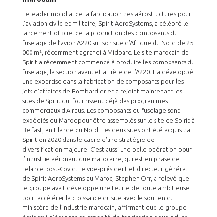
INTERNATIONALISATION
Le leader mondial de la fabrication des aérostructures pour
l’aviation civile et militaire, Spirit AeroSystems, a célébré le
lancement officiel de la production des composants du
fuselage de l’avion A220 sur son site d’Afrique du Nord de 25
000 m², récemment agrandi à Midparc. Le site marocain de
Spirit a récemment commencé à produire les composants du
fuselage, la section avant et arrière de l’A220. Il a développé
une expertise dans la fabrication de composants pour les
jets d’affaires de Bombardier et a rejoint maintenant les
sites de Spirit qui fournissent déjà des programmes
commerciaux d’Airbus. Les composants du fuselage sont
expédiés du Maroc pour être assemblés sur le site de Spirit à
Belfast, en Irlande du Nord. Les deux sites ont été acquis par
Spirit en 2020 dans le cadre d’une stratégie de
diversification majeure. C’est aussi une belle opération pour
l’industrie aéronautique marocaine, qui est en phase de
relance post-Covid. Le vice-président et directeur général
de Spirit AeroSystems au Maroc, Stephen Orr, a relevé que
le groupe avait développé une feuille de route ambitieuse
pour accélérer la croissance du site avec le soutien du
ministère de l’industrie marocain, affirmant que le groupe
était ravi d’étendre sa capacité de fabrication pour inclure