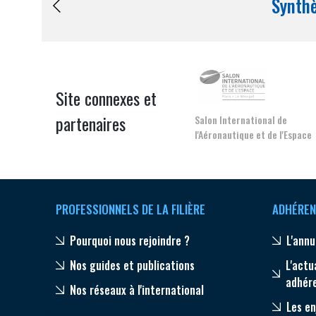
pérennité de votre entreprise à
Site connexes et
partenaires
Salon International de
l'Aéronautique et de l'Espace
CONNEXION
PROFESSIONNELS DE LA FILIÈRE
ADHÉREN
Pourquoi nous rejoindre ?
L'annu
Nos guides et publications
L'actu
adhér
Nos réseaux à l'international
Les en