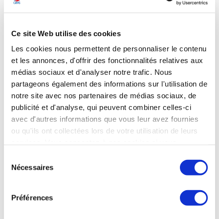
marché. Aldoria** a récemment publié une note intitulée «
Dévoiler les capacités stratégiques anti-satellites de la Chine
».
Ce site Web utilise des cookies
Les Echos du 21 mai 2025
Les cookies nous permettent de personnaliser le contenu
et les annonces, d'offrir des fonctionnalités relatives aux
médias sociaux et d'analyser notre trafic. Nous
partageons également des informations sur l'utilisation de
ESPACE
notre site avec nos partenaires de médias sociaux, de
Safran Data Systems renforce ses capacités
publicité et d'analyse, qui peuvent combiner celles-ci
de surveillance spatiale
avec d'autres informations que vous leur avez fournies
ou qu'ils ont collectées lors de votre utilisation de leurs
Près de Caen (Normandie), sur le site de Colombelles, Safran
services. Vous consentez à nos cookies si vous
Data Systems* développe son service de surveillance
spatiale WeTrack, lancé en 2016. Les effectifs ont augmenté
continuez à utiliser notre site Web.
Sélection
de 40 % en quatre ans. Après avoir démarré en observant les
Nécessaires
du
satellites en orbite géostationnaire, WeTrack propose
consentement
depuis mars de la surveillance de l'orbite basse. « La
demande est forte : chez les acteurs de la défense, pour les
Préférences
institutions européennes, mais aussi de la part d'opérateurs
privés qui commencent à se poser des questions », explique