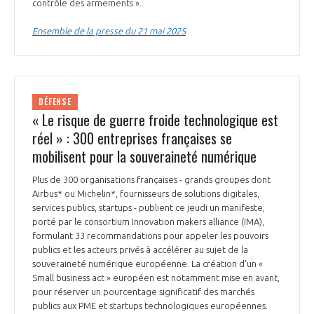
programmes ...
contrôle des armements ».
COMMISSIONS ET COMITÉS
POURQUOI DEVENIR MEMBRE ?
L'OBSERVATOIRE
LE MÉDIATEUR DE LA FILIÈRE AÉRONAUTIQUE ET SPATIALE
Ensemble de la presse du 21 mai 2025
DEMANDE D’ADHÉSION
MÉDIATION ET CHARTE D’ENGAGEMENT SUR LES RELATIONS ENTRE
CLIENTS ET FOURNISSEURS
CHIFFRES CLÉS
DÉFENSE
« Le risque de guerre froide technologique est
LA MÉDIATION AU-DELÀ DE LA FILIÈRE AÉRONAUTIQUE ET SPATIALE
LES ENJEUX
réel » : 300 entreprises françaises se
mobilisent pour la souveraineté numérique
PRENDRE CONTACT AVEC LE MÉDIATEUR DE LA FILIÈRE
COMPÉTITIVITÉ
LES PUBLICATIONS
Plus de 300 organisations françaises - grands groupes dont
Airbus* ou Michelin*, fournisseurs de solutions digitales,
services publics, startups - publient ce jeudi un manifeste,
EMPLOI & FORMATION
DOCUMENTS & BROCHURES
porté par le consortium Innovation makers alliance (IMA),
formulant 33 recommandations pour appeler les pouvoirs
publics et les acteurs privés à accélérer au sujet de la
ENVIRONNEMENT
RAPPORTS D'ACTIVITÉS
souveraineté numérique européenne. La création d'un «
Small business act » européen est notamment mise en avant,
INNOVATION
pour réserver un pourcentage significatif des marchés
publics aux PME et startups technologiques européennes.