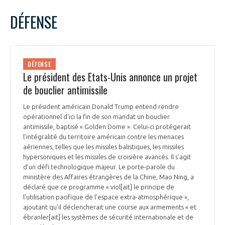
LE GIFAS
NON
OUI
mai
2025
Mois Précédent
Mois 
t
DÉFENSE
Rejoignez une filière d’excellence et développez
L
M
M
J
V
S
D
 à
votre réseau au sein d’un écosystème intégré et
1
2
3
4
PRÉSENTATION
cohérent
5
6
7
8
9
10
11
DÉFENSE
12
13
14
15
16
17
18
Le président des Etats-Unis annonce un projet
NOTRE VISION
ORGANISATION
19
20
21
22
23
24
25
de bouclier antimissile
26
27
28
29
30
31
NOS MISSIONS
Le président américain Donald Trump entend rendre
LE CONSEIL DU GIFAS
FONCTIONNEMENT
opérationnel d’ici la fin de son mandat un bouclier
antimissile, baptisé « Golden Dome ». Celui-ci protégerait
NOTRE HISTOIRE
l'intégralité du territoire américain contre les menaces
L’ÉQUIPE DU GIFAS
GEADS
aériennes, telles que les missiles balistiques, les missiles
ACCOMPAGNEMENT DE NOS ADHÉRENTS
hypersoniques et les missiles de croisière avancés. Il s’agit
d’un défi technologique majeur. Le porte-parole du
NOS RÉSEAUX À L'INTERNATIONAL
COMITÉ AERO PME
ministère des Affaires étrangères de la Chine, Mao Ning, a
LES PROGRAMMES DU GIFAS
LA MÉDIATION
déclaré que ce programme « viol[ait] le principe de
l'utilisation pacifique de l'espace extra-atmosphérique »,
Découvrez les avantages d'adhérer au GIFAS.
STARTAIR
UN ÉCOSYSTÈME INTÉGRÉ ET COHÉRENT
ajoutant qu'il déclencherait une course aux armements « et
LA MÉDIATION DANS LA FILIÈRE AÉRONAUTIQUE ET SPATIALE
Rencontres, salons, données sectorielles,
LE SALON DU BOURGET
ébranler[ait] les systèmes de sécurité internationale et de