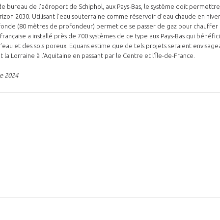
e bureau de l’aéroport de Schiphol, aux Pays-Bas, le système doit permettre
orizon 2030. Utilisant l’eau souterraine comme réservoir d’eau chaude en hive
onde (80 mètres de profondeur) permet de se passer de gaz pour chauffer et
 française a installé près de 700 systèmes de ce type aux Pays-Bas qui bénéfic
d’eau et des sols poreux. Equans estime que de tels projets seraient envisage
et la Lorraine à l’Aquitaine en passant par le Centre et l’Île-de-France.
e 2024