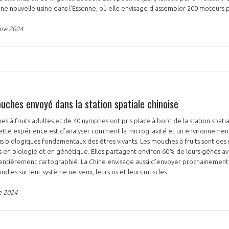
ne nouvelle usine dans l’Essonne, où elle envisage d’assembler 200 moteurs 
bre 2024
uches envoyé dans la station spatiale chinoise
 à fruits adultes et de 40 nymphes ont pris place à bord de la station spatia
e cette expérience est d’analyser comment la microgravité et un environneme
us biologiques fondamentaux des êtres vivants. Les mouches à fruits sont de
és en biologie et en génétique. Elles partagent environ 60% de leurs gènes av
tièrement cartographié. La Chine envisage aussi d’envoyer prochainement
dies sur leur système nerveux, leurs os et leurs muscles.
e 2024