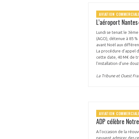
AVIATION COMMERCIAL
L’aéroport Nantes
Lundi se tenait le 3ème
(AGO), détenue à 85 % p
avant Noël aux différen
VOUS ÊTES
La procédure d'appel d'o
cette date, 40 M€ de tr
ADHÉRENTS
l'installation d'une do
La Tribune et Ouest Fr
Développez votre activité à l’étra
pérennité de votre entreprise à
AVIATION COMMERCIAL
ADP célèbre Notr
A l’occasion de la réou
peuvent admirer des repr