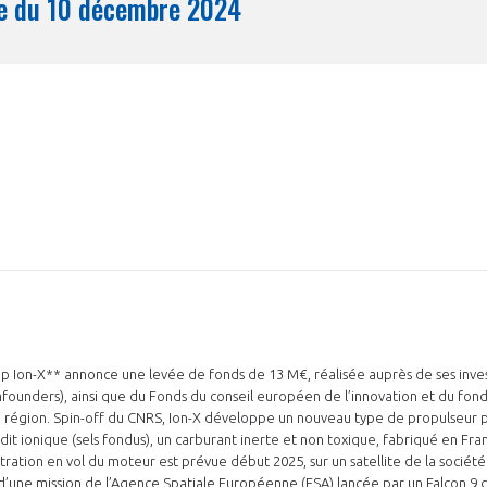
Synthèse du 10 décembre 2024
Mois
up Ion-X** annonce une levée de fonds de 13 M€, réalisée auprès de ses invest
founders), ainsi que du Fonds du conseil européen de l’innovation et du fond
la région. Spin-off du CNRS, Ion-X développe un nouveau type de propulseur p
dit ionique (sels fondus), un carburant inerte et non toxique, fabriqué en Fra
ation en vol du moteur est prévue début 2025, sur un satellite de la sociét
 d’une mission de l’Agence Spatiale Européenne (ESA) lancée par un Falcon 9 