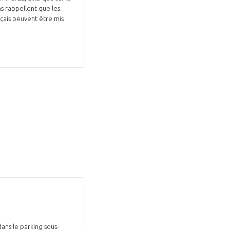
ns rappellent que les
nçais peuvent être mis
GIFAS. Rencontres, salons,
rogrammes ...
ÉSION
ans le parking sous-