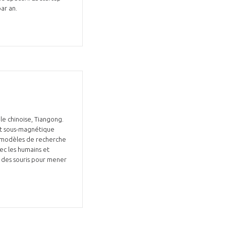
par an.
le chinoise, Tiangong.
nt sous-magnétique
s modèles de recherche
ec les humains et
 des souris pour mener