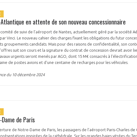
E
-Atlantique en attente de son nouveau concessionnaire
 comité de suivi de l’aéroport de Nantes, actuellement géré par la société 
ar Vinci. Le nouveau cahier des charges fixant les obligations du futur conce
ts groupements candidats. Mais pour des raisons de confidentialité, son cont
PAS ENCORE ADH
ffres suit son cours et la signature du contrat de concession devrait avoir li
avaux urgents seront menés par AGO, dont 15 M€ consacrés à l'électrificatio
VOUS ÊTES UN PROFESSIONN
uzaine de postes avions et d'une centaine de recharges pour les véhicules.
ance du 10 décembre 2024
nger et assurez la
Rejoignez une filière d’excellen
 l’international
réseau au sein d’un écosystème
DEMANDE D’ADHÉSION
E
e-Dame de Paris
verture de Notre-Dame de Paris, les passagers de l’aéroport Paris-Charles de 
Avez-vous un statut de droit français ?
ésentations inspirées de la cathédrale. Sur les grandes baies vitrées du Term