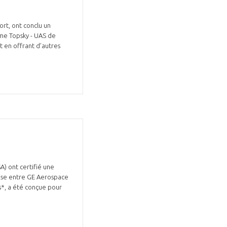
ort, ont conclu un
ème Topsky - UAS de
t en offrant d’autres
A) ont certifié une
rise entre GE Aerospace
us*, a été conçue pour