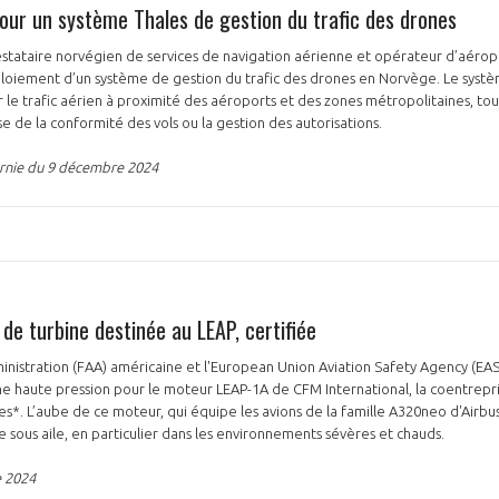
our un système Thales de gestion du trafic des drones
restataire norvégien de services de navigation aérienne et opérateur d’aérop
ploiement d’un système de gestion du trafic des drones en Norvège. Le syst
le trafic aérien à proximité des aéroports et des zones métropolitaines, tou
se de la conformité des vols ou la gestion des autorisations.
rnie du 9 décembre 2024
de turbine destinée au LEAP, certifiée
inistration (FAA) américaine et l'European Union Aviation Safety Agency (EAS
ne haute pression pour le moteur LEAP-1A de CFM International, la coentrep
nes*. L’aube de ce moteur, qui équipe les avions de la famille A320neo d'Airb
e sous aile, en particulier dans les environnements sévères et chauds.
e 2024