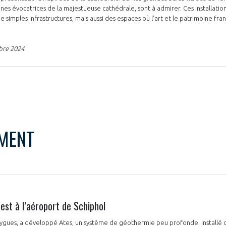
ènes évocatrices de la majestueuse cathédrale, sont à admirer. Ces installatio
 simples infrastructures, mais aussi des espaces où l’art et le patrimoine fra
NON
OUI
bre 2024
Découvrez les avantages d'adhérer au 
données sectorielles, p
MENT
DEMANDE D’ADH
est à l’aéroport de Schiphol
ouygues, a développé Ates, un système de géothermie peu profonde. Installé d