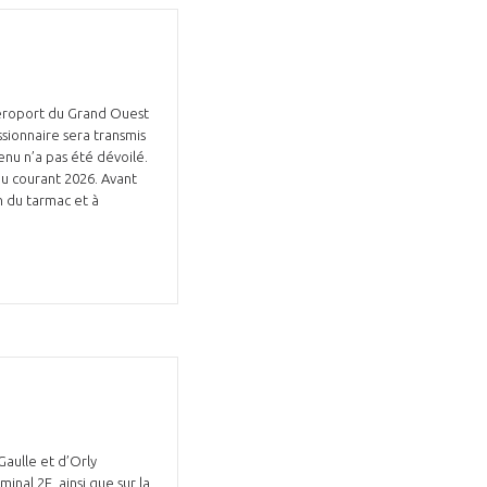
Aéroport du Grand Ouest
ssionnaire sera transmis
Fermer
enu n’a pas été dévoilé.
la
ÉRENT ?
eu courant 2026. Avant
modale
Fermer
n du tarmac et à
membre
la
EL DE LA FILIÈRE ?
modale
membre
ce et développez votre
Apportez votre savoir-faire à la
 intégré et cohérent
défense de vos
Gaulle et d’Orly
inal 2E, ainsi que sur la