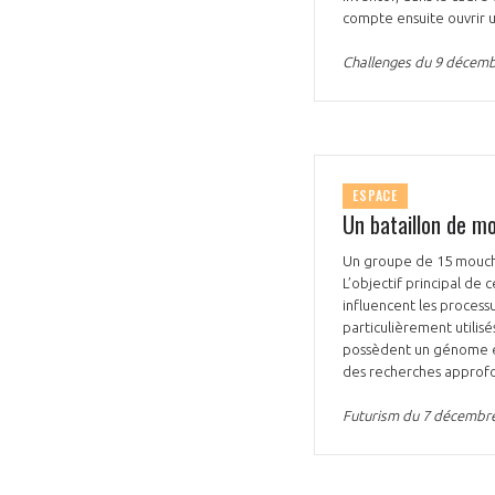
compte ensuite ouvrir u
Challenges du 9 décem
ESPACE
Un bataillon de mo
Un groupe de 15 mouches
L’objectif principal d
influencent les process
particulièrement utilis
possèdent un génome en
des recherches approfon
Futurism du 7 décembr