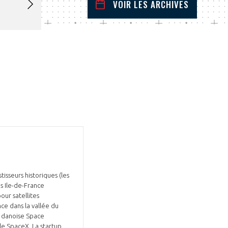
VOIR LES ARCHIVES
decembre
2024
 Précédent
Mois Suivant
L
M
M
J
V
S
D
1
2
3
4
5
6
7
8
9
10
11
12
13
14
15
16
17
18
19
20
21
22
23
24
25
26
27
28
29
30
31
isseurs historiques (les
s Ile-de-France
our satellites
nce dans la vallée du
é danoise Space
de SpaceX. La startup