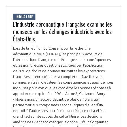
programmes ...
COMMISSIONS ET COMITÉS
POURQUOI DEVENIR MEMBRE ?
L'OBSERVATOIRE
LE MÉDIATEUR DE LA FILIÈRE AÉRONAUTIQUE ET SPATIALE
DEMANDE D’ADHÉSION
INDUSTRIE
L'industrie aéronautique française examine les
MÉDIATION ET CHARTE D’ENGAGEMENT SUR LES RELATIONS ENTRE
menaces sur les échanges industriels avec les
CLIENTS ET FOURNISSEURS
CHIFFRES CLÉS
États-Unis
LA MÉDIATION AU-DELÀ DE LA FILIÈRE AÉRONAUTIQUE ET SPATIALE
Lors de la réunion du Conseil pour la recherche
LES ENJEUX
aéronautique civile (CORAC), les principaux acteurs de
l'aéronautique française ont échangé sur les conséquences
PRENDRE CONTACT AVEC LE MÉDIATEUR DE LA FILIÈRE
et les nombreuses questions suscitées par l'application
COMPÉTITIVITÉ
de 20% de droits de douane sur toutes les exportations
LES PUBLICATIONS
françaises et européennes à compter du 9 avril. « Nous
sommes en train d'évaluer les conséquences et aussi de nous
EMPLOI & FORMATION
mobiliser pour voir quelles vont être les bonnes réponses à
DOCUMENTS & BROCHURES
apporter », a expliqué le PDG d'Airbus*, Guillaume Faury.
« Nous avions un accord datant de plus de 40 ans qui
ENVIRONNEMENT
RAPPORTS D'ACTIVITÉS
permettait aux composants aéronautiques d'aller d'un
endroit à l'autre sans barrière douanière, ce qui a été un
grand facteur de succès de cette filière. Les décisions
INNOVATION
américaines viennent changer la donne. Il faut s'organiser,