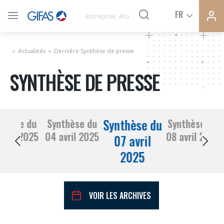
Ferme
Ferme
FR
VOUS ÊTES ADHÉRENTS
la
la
modal
modal
memb
memb
Actualités
Dernière Synthèse de presse
ACTUALITÉS
SYNTHÈSE DE PRESSE
À LA UNE
Synthèse du
nthèse du
Synthèse du
Synthèse du
DEMANDE D’ADHÉSION
03 avril 2025
04 avril 2025
08 avril 2025
SYNTHÈSE DE PRESSE
07 avril
2025
CONNEXION
AGENDA
Avez-vous un statut de droit français ?
VOIR LES ARCHIVES
PAS ENCORE ADHÉRENT ?
COMMUNIQUÉS DE PRESSE
VOUS ÊTES UN PROFESSIONNEL DE LA FILIÈRE ?