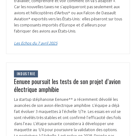
travailler, comprendre et voir comment on va s'adapter ».
INTERNATIONALISATION
Car les nouvelles taxes ne s'appliqueront pas seulement aux
avions et hélicoptères d'Airbus* ou aux Falcon de Dassault
Aviation* exportés vers les États-Unis : elles pèseront sur tous
les composants importés d'Europe et d'ailleurs pour
fabriquer des avions aux États-Unis.
Les Echos du 7 avril 2025
INDUSTRIE
Eenuee poursuit les tests de son projet d’avion
électrique amphibie
La startup stéphanoise Eenuee** a récemment dévoilé les
avancées de son avion électrique amphibie. L’équipe a déjà
fait évoluer 3 maquettes à l’échelle 1/7e. Les essais en vol se
sont révélés très stables et ont confirmé l’efficacité des foils
dans l’eau. L’étape suivante consistera à développer une
maquette au 1/4 pour poursuivre la validation des options.
Le prototype à l’échelle 1 est prévu en 2028. Dirigée par