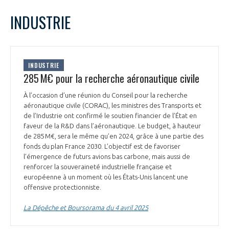
LE GIFAS
NON
OUI
avril
2025
Mois Précédent
Mois 
t
INDUSTRIE
Rejoignez une filière d’excellence et développez
L
M
M
J
V
S
D
 à
votre réseau au sein d’un écosystème intégré et
1
2
3
4
5
6
PRÉSENTATION
cohérent
7
8
9
10
11
12
13
INDUSTRIE
14
15
16
17
18
19
20
285 M€ pour la recherche aéronautique civile
NOTRE VISION
ORGANISATION
21
22
23
24
25
26
27
À l’occasion d’une réunion du Conseil pour la recherche
28
29
30
aéronautique civile (CORAC), les ministres des Transports et
NOS MISSIONS
LE CONSEIL DU GIFAS
de l’Industrie ont confirmé le soutien financier de l’État en
FONCTIONNEMENT
faveur de la R&D dans l’aéronautique. Le budget, à hauteur
de 285 M€, sera le même qu’en 2024, grâce à une partie des
NOTRE HISTOIRE
L’ÉQUIPE DU GIFAS
fonds du plan France 2030. L’objectif est de favoriser
GEADS
ACCOMPAGNEMENT DE NOS ADHÉRENTS
l’émergence de futurs avions bas carbone, mais aussi de
renforcer la souveraineté industrielle française et
NOS RÉSEAUX À L'INTERNATIONAL
COMITÉ AERO PME
européenne à un moment où les États-Unis lancent une
LES PROGRAMMES DU GIFAS
LA MÉDIATION
offensive protectionniste.
Découvrez les avantages d'adhérer au GIFAS.
STARTAIR
La Dépêche et Boursorama du 4 avril 2025
UN ÉCOSYSTÈME INTÉGRÉ ET COHÉRENT
LA MÉDIATION DANS LA FILIÈRE AÉRONAUTIQUE ET SPATIALE
Rencontres, salons, données sectorielles,
LE SALON DU BOURGET