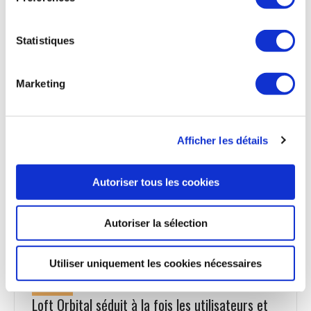
indispensable, notamment en Ukraine. Sa constellation de
satellites est située en orbite basse à environ 500 km
d’altitude, permettant de transférer des données entre la
Statistiques
Terre et l’espace beaucoup plus rapidement qu’avec des
satellites classiques, géostationnaires, évoluant à 36 000 km
au-dessus de nos têtes. D’autre part, les liaisons optiques
Marketing
connectent tous les satellites entre eux, ce qui permet
d’augmenter considérablement la résilience du réseau, sa
robustesse et sa fiabilité. Depuis 2019, Starlink a mis en
orbite plus de 8 000 satellites, dont plus de 7 000 sont
Afficher les détails
actuellement en fonction, et a conquis plus de 5 millions
d’abonnés, particuliers et entreprises, dans une centaine de
pays. La mégaconstellation doit atteindre 12 000 satellites,
Autoriser tous les cookies
avec une extension possible jusqu’à 42 000.
Le Monde du 7 avril 2025
Autoriser la sélection
Utiliser uniquement les cookies nécessaires
ESPACE
Loft Orbital séduit à la fois les utilisateurs et