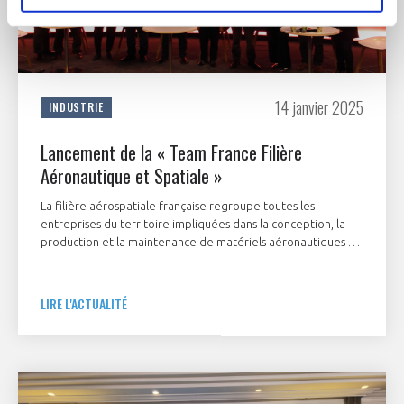
14 janvier 2025
INDUSTRIE
Lancement de la « Team France Filière
Aéronautique et Spatiale »
La filière aérospatiale française regroupe toutes les
entreprises du territoire impliquées dans la conception, la
production et la maintenance de matériels aéronautiques et
spatiaux, qu'il s'agisse d'avions, d'hélicoptères, de drones, de
dirigeables, de satellites, de lanceurs spatiaux, de grands
systèmes et équipements, de sous-ensembles ou de logiciels
LIRE L'ACTUALITÉ
associés, tant civils que militaires.