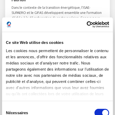
Dans le contexte de la transition énergétique, l’ISAE-
SUPAERO et le GIFAS développent ensemble une formation
dédiée à la décarbonation du secteur aérien. Conçue pour
éclairer et outiller les acteurs de la filière, cette formation
s’inscrit dans une volonté commune d’accélérer la transition
vers une aviation plus durable.
LIRE L'ACTUALITÉ
Ce site Web utilise des cookies
Les cookies nous permettent de personnaliser le contenu
et les annonces, d'offrir des fonctionnalités relatives aux
médias sociaux et d'analyser notre trafic. Nous
partageons également des informations sur l'utilisation de
notre site avec nos partenaires de médias sociaux, de
publicité et d'analyse, qui peuvent combiner celles-ci
avec d'autres informations que vous leur avez fournies
ou qu'ils ont collectées lors de votre utilisation de leurs
services. Vous consentez à nos cookies si vous
continuez à utiliser notre site Web.
Sélection
Nécessaires
du