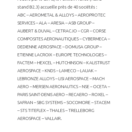
programmes ...
COMMISSIONS ET COMITÉS
POURQUOI DEVENIR MEMBRE ?
stand B2.3) accueille près de 40 sociétés :
L'OBSERVATOIRE
LE MÉDIATEUR DE LA FILIÈRE AÉRONAUTIQUE ET SPATIALE
ABC – AEROMETAL & ALLOYS – AEROPROTEC
DEMANDE D’ADHÉSION
SERVICES – ALA – ARESIA – ASB GROUP –
MÉDIATION ET CHARTE D’ENGAGEMENT SUR LES RELATIONS ENTRE
AUBERT & DUVAL – CETRAC.IO – CGR – CORSE
CLIENTS ET FOURNISSEURS
CHIFFRES CLÉS
COMPOSITES AERONAUTIQUES – CYBERMECA –
DEDIENNE AEROSPACE – DOMUSA GROUP –
LA MÉDIATION AU-DELÀ DE LA FILIÈRE AÉRONAUTIQUE ET SPATIALE
ETIENNE LACROIX – EUROPE TECHNOLOGIES –
LES ENJEUX
FACTEM – HEXCEL – HUTCHINSON – KALISTRUST
PRENDRE CONTACT AVEC LE MÉDIATEUR DE LA FILIÈRE
AEROSPACE – KNDS – LAMECO – LAUAK –
COMPÉTITIVITÉ
LES PUBLICATIONS
LEBRONZE ALLOYS – LISI AEROSPACE – MACH
AERO – MERSEN AERONAUTICS – NSE – OCETA –
EMPLOI & FORMATION
DOCUMENTS & BROCHURES
PARIS SAINT-DENIS AERO – RECAERO – ROXEL –
SAFRAN – SBG SYSTEMS – SOCOMORE – STACEM
ENVIRONNEMENT
RAPPORTS D'ACTIVITÉS
– STS TITEFLEX – THALES – TRELLEBORG
AEROSPACE – VALLAIR.
INNOVATION