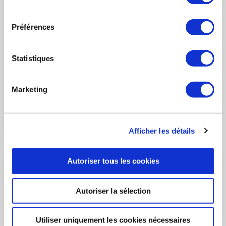
consentement
15 janvier 2025
INDUSTRIE
Préférences
Les vœux 2025 du Président du GIFAS
Statistiques
Retour sur la conférence de presse du 9 janvier 2025. La filière
aéronautique & spatiale française s’engage dans une année
2025 charnière et appelle au soutien des parties prenantes.
Marketing
LIRE L'ACTUALITÉ
Afficher les détails
Autoriser tous les cookies
Autoriser la sélection
Utiliser uniquement les cookies nécessaires