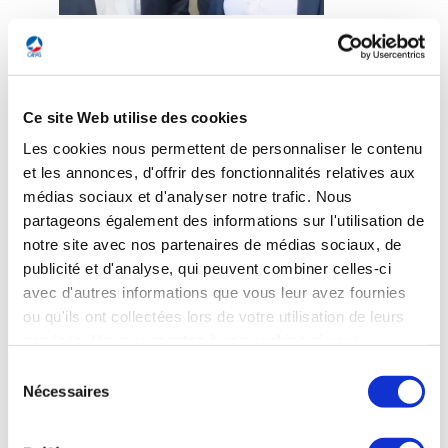
"Curtiss Wright commercialise auprès de plus
de 80 forces aériennes, des brins d’arrêt et des
barrières à filet contribuant à améliorer la
Ce site Web utilise des cookies
sécurité des pilotes et des avions de chasse en
Les cookies nous permettent de personnaliser le contenu
cas d'urgence. Notre expertise en
et les annonces, d'offrir des fonctionnalités relatives aux
développement et production, dans des
médias sociaux et d'analyser notre trafic. Nous
domaines aussi variés que l'électronique, le
partageons également des informations sur l'utilisation de
textile, la mécanique, l’hydraulique, le
notre site avec nos partenaires de médias sociaux, de
pneumatique et le génie civil, nous permet de
publicité et d'analyse, qui peuvent combiner celles-ci
proposer des solutions clé-en-main innovantes
avec d'autres informations que vous leur avez fournies
répondant aux besoins d'un marché en
ou qu'ils ont collectées lors de votre utilisation de leurs
services. Vous consentez à nos cookies si vous
constante évolution. Adhérer au GIFAS est une
continuez à utiliser notre site Web.
réelle opportunité pour collaborer davantage
Sélection
Nécessaires
du
avec les entreprises françaises de la filière
consentement
Défense et Aéronautique et consolider notre