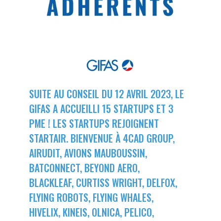
LE GIFAS
NON
OUI
t
Rejoignez une filière d’excellence et développez
 à
votre réseau au sein d’un écosystème intégré et
PRÉSENTATION
cohérent
NOTRE VISION
ORGANISATION
SUITE AU CONSEIL DU 12 AVRIL 2023, LE
NOS MISSIONS
GIFAS A ACCUEILLI 15 STARTUPS ET 3
LE CONSEIL DU GIFAS
FONCTIONNEMENT
PME ! LES STARTUPS REJOIGNENT
NOTRE HISTOIRE
STARTAIR. BIENVENUE À 4CAD GROUP,
L’ÉQUIPE DU GIFAS
GEADS
ACCOMPAGNEMENT DE NOS ADHÉRENTS
AIRUDIT, AVIONS MAUBOUSSIN,
BATCONNECT, BEYOND AERO,
NOS RÉSEAUX À L'INTERNATIONAL
COMITÉ AERO PME
LES PROGRAMMES DU GIFAS
LA MÉDIATION
BLACKLEAF, CURTISS WRIGHT, DELFOX,
FLYING ROBOTS, FLYING WHALES,
Découvrez les avantages d'adhérer au GIFAS.
STARTAIR
UN ÉCOSYSTÈME INTÉGRÉ ET COHÉRENT
HIVELIX, KINEIS, OLNICA, PELICO,
LA MÉDIATION DANS LA FILIÈRE AÉRONAUTIQUE ET SPATIALE
Rencontres, salons, données sectorielles,
LE SALON DU BOURGET