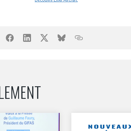
NON
OUI
Découvrez les avantages d'adhérer au 
données sectorielles, p
DEMANDE D’ADH
ALEMENT