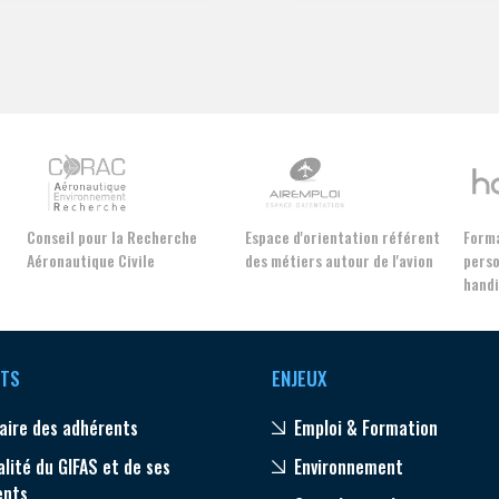
Conseil pour la Recherche
Espace d'orientation référent
Forma
Aéronautique Civile
des métiers autour de l'avion
perso
hand
TS
ENJEUX
aire des adhérents
Emploi & Formation
alité du GIFAS et de ses
Environnement
ents