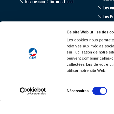
Nos réseaux à l'international
Les en
Les P
Equip
Ce site Web utilise des c
Accom
Les cookies nous permetten
relatives aux médias socia
sur l'utilisation de notre 
peuvent combiner celles-ci
collectées lors de votre u
utiliser notre site Web.
Tout savoir sur le
C
Sélection
Nécessaires
du
consentement