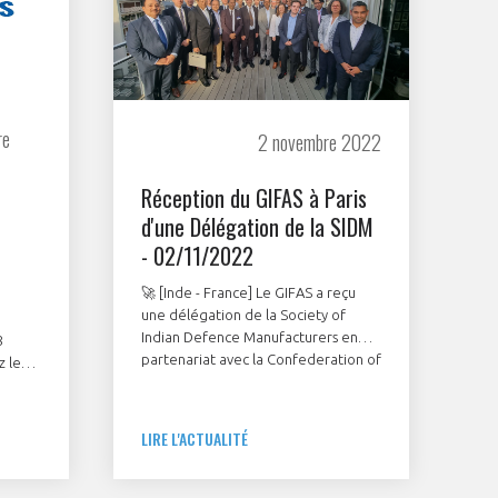
re
2 novembre 2022
Réception du GIFAS à Paris
d'une Délégation de la SIDM
- 02/11/2022
🚀 [Inde - France] Le GIFAS a reçu
une délégation de la Society of
Indian Defence Manufacturers en
8
partenariat avec la Confederation of
 le
Indian Industry le mardi 2 novembre
ogies,
dernier à Paris.
ntiloc,
0,
LIRE L'ACTUALITÉ