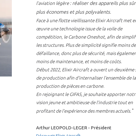
:
réaliser des appareils plus sûr
l’aviation légère
plus économes et plus polyvalents
.
Face à une flotte vieillissante Elixir Aircraft met e
œuvre une technologie issue de la voile de
compétition, le Carbone Oneshot, afin de simplif
PAS ENCORE ADH
les structures. Plus de simplicité signifie moins de
défaillance, donc plus de sécurité, mais égaleme
VOUS ÊTES UN PROFESSIONN
moins de maintenance, et moins de coûts.
Début 2022, Elixir Aircraft a ouvert un deuxième 
nger et assurez la
Rejoignez une filière d’excellen
de production afin d’internaliser l’ensemble de la
 l’international
réseau au sein d’un écosystème
production de pièces en carbone.
DEMANDE D’ADHÉSION
En rejoignant le GIFAS, je souhaite apporter notr
vision jeune et ambitieuse de l’industrie tout en
"
profitant de l’expérience des membres actuels.
Avez-vous un statut de droit français ?
Arthur LEOPOLD-LEGER - Président
Découvrir Elixir Aircraft