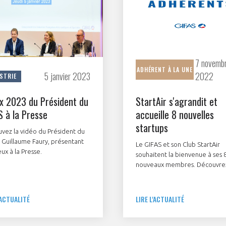
7 novemb
ADHÉRENT À LA
UNE
5 janvier 2023
2022
STRIE
x 2023 du Président du
StartAir s'agrandit et
S à la Presse
accueille 8 nouvelles
startups
vez la vidéo du Président du
 Guillaume Faury, présentant
Le GIFAS et son Club StartAir
ux à la Presse.
souhaitent la bienvenue à ses 
nouveaux membres. Découvrez
témoignage de Amiral Technol
Aura Aéro, Blue Spirit Aero, Ce
Ineo-Sense, JKL Repoussage 2.
'ACTUALITÉ
LIRE L'ACTUALITÉ
Ternwaves et ThrustMe.