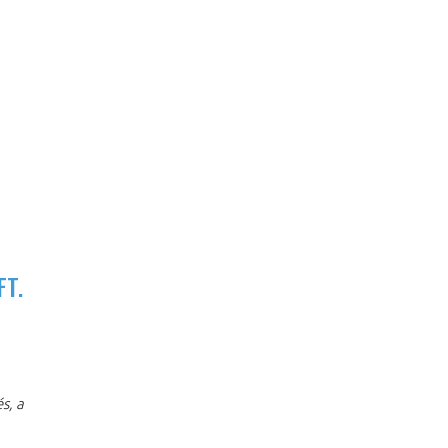
FT.
s, a