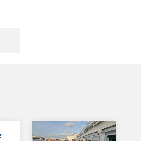
GIFAS. Rencontres, salons,
rogrammes ...
ÉSION