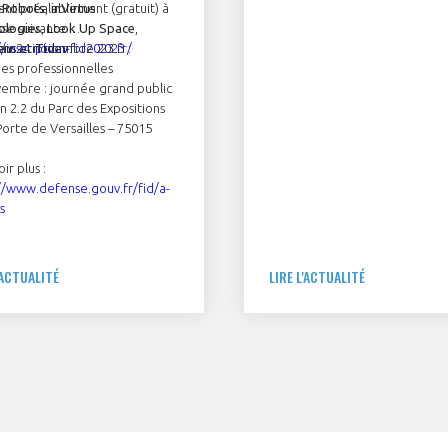
g-Robots
vant préalablement (gratuit) à
,
inVirtus
SPACE, PRELIGENS, U-SPACE, V
ologies
sse suivante :
,
Look Up Space
,
WIPSIM, XSUN et ZEPHALTO.
ens et Tidav
//inscription-fid2023.fr/
 au 24 novembre 2023 :
.
es professionnelles
embre : journée grand public
on 2.2 du Parc des Expositions
Porte de Versailles – 75015
ir plus :
//www.defense.gouv.fr/fid/a-
s
'ACTUALITÉ
LIRE L'ACTUALITÉ