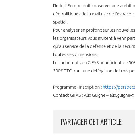
l’Inde, l’Europe doit conserver une ambiti
géopolitiques de la maîtrise de l’espace :
spatial.
VOUS ÊTES
Pour analyser en profondeur les nouvell
ADHÉRENTS
les organisateurs vous invitent à venir par
qu’au service de la défense et de la sécur
Développez votre activité à l’étra
toutes ses dimensions.
pérennité de votre entreprise à
Les adhérents du GIFAS bénéficient de 50% 
300€ TTC pour une délégation de trois pe
Programme - Inscription :
https://perspec
Contact GIFAS : Alix Guigne – alix.guigne@g
PARTAGER CET ARTICLE
CONNEXION