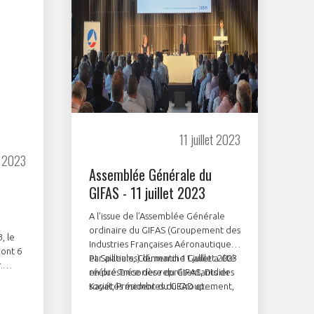
11 juillet 2023
e 2023
Assemblée Générale du
GIFAS - 11 juillet 2023
A l’issue de l’Assemblée Générale
ordinaire du GIFAS (Groupement des
, le
Industries Françaises Aéronautiques
dont 6
et Spatiales) du mardi 11 juillet 2023
Par ailleurs, Clémentine Gallet a été
.
en présence des représentants des
réélue Trésorière du GIFAS, Didier
sociétés membres du Groupement,
Kayat, Président du GEAD et
ES,
le Conseil d’Administration du GIFAS
Emmanuel Viellard, a été élu
OOK UP