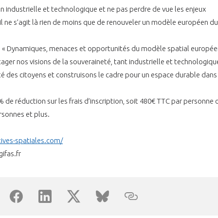
on industrielle et technologique et ne pas perdre de vue les enjeux
 il ne s’agit là rien de moins que de renouveler un modèle européen du
PAS ENCORE ADH
es « Dynamiques, menaces et opportunités du modèle spatial europée
VOUS ÊTES UN PROFESSIONN
tager nos visions de la souveraineté, tant industrielle et technologiqu
ité des citoyens et construisons le cadre pour un espace durable dans
nger et assurez la
Rejoignez une filière d’excellen
 l’international
réseau au sein d’un écosystème
de réduction sur les frais d’inscription, soit 480€ TTC par personne 
rsonnes et plus.
DEMANDE D’ADHÉSION
tives-spatiales.com/
ifas.fr
Avez-vous un statut de droit français ?