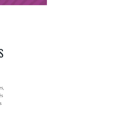
S
es,
és
s