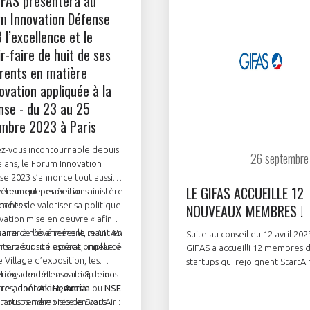
IFAS présentera au
m Innovation Défense
 l’excellence et le
r-faire de huit de ses
rents en matière
ovation appliquée à la
nse - du 23 au 25
mbre 2023 à Paris
z-vous incontournable depuis
26 septembr
 ans, le Forum Innovation
e 2023 s’annonce tout aussi
LE GIFAS ACCUEILLE 12
teur que les éditions
vénement permet au ministère
dentes !
mées de valoriser sa politique
NOUVEAUX MEMBRES !
vation mise en oeuvre « afin
antir à nos armées le maintien
aire de l’événement, le GIFAS
Suite au conseil du 12 avril 2023
r supériorité opérationnelle. »
tera sur son espace, implanté
GIFAS a accueilli 12 membres 
e Village d’exposition, les
startups qui rejoignent StartAir
tions de défense de 8 de nos
r également la participation
Bienvenue à APLAST, AVANTIX,
es, dont
tre adhérent
Akira
Hemeria
,
Aresia
.
ou
NSE
CAILABS, DESSIA TECHNOLOGI
 startups membres de StartAir :
nous rendre visite en vous
GROUPE TRA-C INDUSTRIE, L