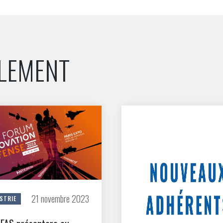
NON
OUI
Découvrez les avantages d'adhérer au 
ALEMENT
données sectorielles, p
DEMANDE D’ADH
21 novembre 2023
STRIE