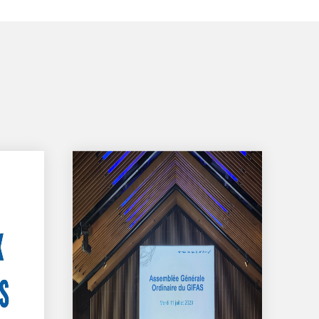
GIFAS. Rencontres, salons,
rogrammes ...
ÉSION