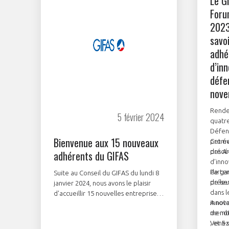
Le G
Foru
2023
savoi
adhé
d’inn
défe
nove
Rende
5 février 2024
quatre
Défens
Bienvenue aux 15 nouveaux
promet
Cet é
précé
des Ar
adhérents du GIFAS
d’inno
de gar
Parten
Suite au Conseil du GIFAS du lundi 8
de leu
présen
janvier 2024, nous avons le plaisir
dans l
d'accueillir 15 nouvelles entreprises
innova
A note
dont 11 startups qui rejoignent
membr
de no
StartAir et contribueront à renforcer
; et 5
Venez 
l'industrie aéronautique, spatiale et