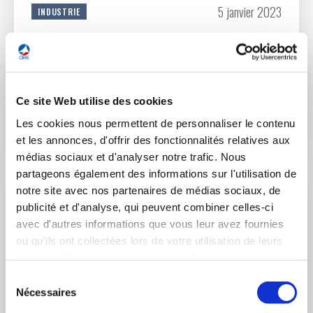
5 janvier 2023
INDUSTRIE
Voeux 2023 du Président du GIFAS à la Presse
Retrouvez la vidéo du Président du GIFAS, Guillaume Faury,
présentant ses vœux à la Presse.
Ce site Web utilise des cookies
Les cookies nous permettent de personnaliser le contenu
LIRE L'ACTUALITÉ
et les annonces, d'offrir des fonctionnalités relatives aux
médias sociaux et d'analyser notre trafic. Nous
partageons également des informations sur l'utilisation de
notre site avec nos partenaires de médias sociaux, de
publicité et d'analyse, qui peuvent combiner celles-ci
avec d'autres informations que vous leur avez fournies
ou qu'ils ont collectées lors de votre utilisation de leurs
services. Vous consentez à nos cookies si vous
continuez à utiliser notre site Web.
Sélection
Nécessaires
du
consentement