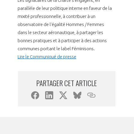
Les signataires de la Charte s'engagent, en
programmes ...
COMMISSIONS ET COMITÉS
POURQUOI DEVENIR MEMBRE ?
L'OBSERVATOIRE
parallèle de leur politique interne en faveur de la
LE MÉDIATEUR DE LA FILIÈRE AÉRONAUTIQUE ET SPATIALE
mixité professionnelle, à contribuer à un
DEMANDE D’ADHÉSION
observatoire de l'égalité Hommes / Femmes
MÉDIATION ET CHARTE D’ENGAGEMENT SUR LES RELATIONS ENTRE
dans le secteur aéronautique, à partager les
CLIENTS ET FOURNISSEURS
CHIFFRES CLÉS
bonnes pratiques et à participer à des actions
communes portant le label Féminisons.
LA MÉDIATION AU-DELÀ DE LA FILIÈRE AÉRONAUTIQUE ET SPATIALE
LES ENJEUX
Lire le Communiqué de presse
PRENDRE CONTACT AVEC LE MÉDIATEUR DE LA FILIÈRE
COMPÉTITIVITÉ
LES PUBLICATIONS
PARTAGER CET ARTICLE
EMPLOI & FORMATION
DOCUMENTS & BROCHURES
ENVIRONNEMENT
RAPPORTS D'ACTIVITÉS
INNOVATION