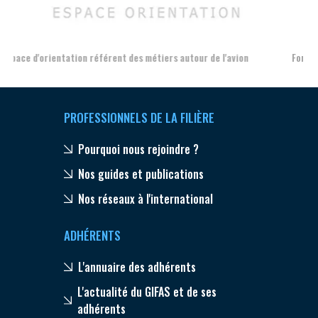
Aer
Formation et l'insertion de personnes en situation de handicap
PROFESSIONNELS DE LA FILIÈRE
Pourquoi nous rejoindre ?
Nos guides et publications
Nos réseaux à l'international
ADHÉRENTS
L'annuaire des adhérents
L'actualité du GIFAS et de ses
adhérents