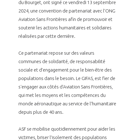
programmes ...
du Bourget, ont signé ce vendredi 13 septembre
COMMISSIONS ET COMITÉS
POURQUOI DEVENIR MEMBRE ?
L'OBSERVATOIRE
LE MÉDIATEUR DE LA FILIÈRE AÉRONAUTIQUE ET SPATIALE
2024, une convention de partenariat avec l’ONG
DEMANDE D’ADHÉSION
Aviation Sans Frontières afin de promouvoir et
MÉDIATION ET CHARTE D’ENGAGEMENT SUR LES RELATIONS ENTRE
soutenir les actions humanitaires et solidaires
CLIENTS ET FOURNISSEURS
réalisées par cette dernière.
CHIFFRES CLÉS
LA MÉDIATION AU-DELÀ DE LA FILIÈRE AÉRONAUTIQUE ET SPATIALE
Ce partenariat repose sur des valeurs
LES ENJEUX
communes de solidarité, de responsabilité
PRENDRE CONTACT AVEC LE MÉDIATEUR DE LA FILIÈRE
sociale et d’engagement pour le bien-être des
COMPÉTITIVITÉ
populations dans le besoin. Le GIFAS, est fier de
LES PUBLICATIONS
s'engager aux côtés d'Aviation Sans Frontières,
EMPLOI & FORMATION
qui met les moyens et les compétences du
DOCUMENTS & BROCHURES
monde aéronautique au service de l’humanitaire
depuis plus de 40 ans.
ENVIRONNEMENT
RAPPORTS D'ACTIVITÉS
ASF se mobilise quotidiennement pour aider les
INNOVATION
victimes, briser l’isolement des populations