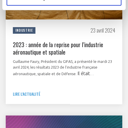
23 avril 2024
INDUSTRIE
2023 : année de la reprise pour l’industrie
aéronautique et spatiale
Guillaume Faury, Président du GIFAS, a présenté le mardi 23
avril 2024, les résultats 2023 de l’industrie française
Il était
aéronautique, spatiale et de Défense.
accompagné de Didier Kayat - Président du GEAD,
Clémentine Gallet - Présidente du Comité AERO-
LIRE L'ACTUALITÉ
PME et Frédéric Parisot - Délégué Général du
GIFAS.