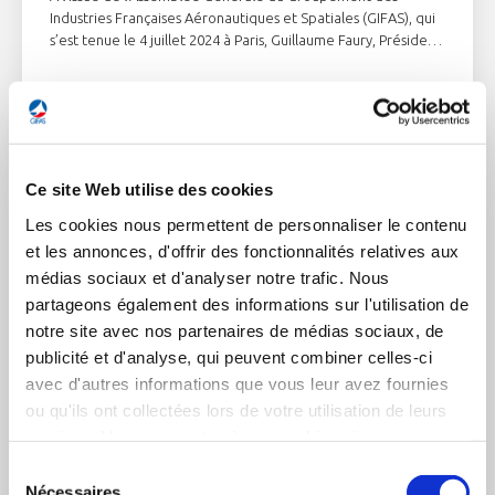
Industries Françaises Aéronautiques et Spatiales (GIFAS), qui
s’est tenue le 4 juillet 2024 à Paris, Guillaume Faury, Président
Exécutif d’Airbus, a été réélu Président du GIFAS. Le GEADS
(Groupe des Équipementiers Aéronautiques, de Défense et
Spatiaux) a également réélu Didier Kayat, Président
LIRE L'ACTUALITÉ
Directeur Général du Groupe DAHER, à sa présidence.
Clémentine Gallet, Présidente de Coriolis Composites, a été
réélue à la présidence du Comité Aéro-PME et conserve par
Ce site Web utilise des cookies
ailleurs sa fonction de trésorière du GIFAS.
Les cookies nous permettent de personnaliser le contenu
et les annonces, d'offrir des fonctionnalités relatives aux
médias sociaux et d'analyser notre trafic. Nous
partageons également des informations sur l'utilisation de
notre site avec nos partenaires de médias sociaux, de
publicité et d'analyse, qui peuvent combiner celles-ci
avec d'autres informations que vous leur avez fournies
ou qu'ils ont collectées lors de votre utilisation de leurs
services. Vous consentez à nos cookies si vous
continuez à utiliser notre site Web.
Sélection
21 juin 2024
Nécessaires